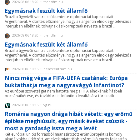
2026.08.06 18:20 • trendfm.hu
Egymásnak feszült két államfő
Brazília ügyvivői szintre csökkentette diplomáciai kapcsolatait
Argentínával. A döntés előzménye, hogy az argentin elnök egy televíziós
interjúban elítéltnek, tolvajnak és korruptnak nevezte a brazil ...
2026.08.06 18:20 • trendfm.hu
Egymásnak feszült két államfő
Brazília ügyvivői szintre csökkentette diplomáciai kapcsolatait
Argentínával. A döntés előzménye, hogy az argentin elnök egy televíziós
interjúban elítéltnek, tolvajnak és korruptnak nevezte a brazil ...
2026.08.06 18:15 • penzcentrum.hu
Nincs még vége a FIFA-UEFA csatának: Európa
buktathatja meg a nagyravágyó Infantinot?
Az európai szövetséget nem hatotta meg a FIFA elnökének írásbeli
bocsánatkérése, és továbbra is Infantino leváltására törekszik
2026.08.06 18:15 • vg.hu
Románia nagyon drága hibát vétett: egy erőmű
építése meghiúsult, egy másik éveket csúszik -
most a gazdaság issza meg a levét
Két európai uniós forrásból finanszírozott erőműprojekt is komoly
akadályokba ütközött, amelyek miatt több százmillió eurós fejlesztési