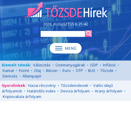
2026. AUGUSZTUS 6. 21:40
Kiemelt témák:
Választás
•
Üzemanyagárak
•
GDP
•
Infláció
•
Kamat
•
Forint
•
Olaj
•
Bitcoin
•
Euro
•
OTP
•
BUX
•
Tőzsde
•
Elemzés
•
Állampapír
Gyorslinkek:
Hazai részvény
•
Tőzsdeindexek
•
Valós idejű
árfolyamok
•
Határidős index
•
Deviza árfolyam
•
Arany árfolyam
•
Kriptovaluta árfolyam