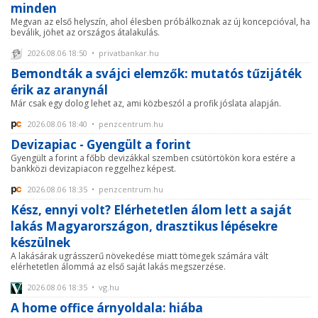
minden
Megvan az első helyszín, ahol élesben próbálkoznak az új koncepcióval, ha
beválik, jöhet az országos átalakulás.
2026.08.06 18:50 • privatbankar.hu
Bemondták a svájci elemzők: mutatós tűzijáték
érik az aranynál
Már csak egy dolog lehet az, ami közbeszól a profik jóslata alapján.
2026.08.06 18:40 • penzcentrum.hu
Devizapiac - Gyengült a forint
Gyengült a forint a főbb devizákkal szemben csütörtökön kora estére a
bankközi devizapiacon reggelhez képest.
2026.08.06 18:35 • penzcentrum.hu
Kész, ennyi volt? Elérhetetlen álom lett a saját
lakás Magyarországon, drasztikus lépésekre
készülnek
A lakásárak ugrásszerű növekedése miatt tömegek számára vált
elérhetetlen álommá az első saját lakás megszerzése.
2026.08.06 18:35 • vg.hu
A home office árnyoldala: hiába