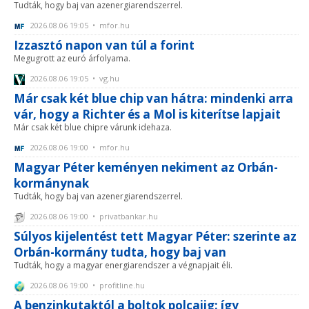
Tudták, hogy baj van azenergiarendszerrel.
2026.08.06 19:05 • mfor.hu
Izzasztó napon van túl a forint
Megugrott az euró árfolyama.
2026.08.06 19:05 • vg.hu
Már csak két blue chip van hátra: mindenki arra
vár, hogy a Richter és a Mol is kiterítse lapjait
Már csak két blue chipre várunk idehaza.
2026.08.06 19:00 • mfor.hu
Magyar Péter keményen nekiment az Orbán-
kormánynak
Tudták, hogy baj van azenergiarendszerrel.
2026.08.06 19:00 • privatbankar.hu
Súlyos kijelentést tett Magyar Péter: szerinte az
Orbán-kormány tudta, hogy baj van
Tudták, hogy a magyar energiarendszer a végnapjait éli.
2026.08.06 19:00 • profitline.hu
A benzinkutaktól a boltok polcaiig: így