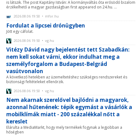
is látszik. The post Kapitány István: A kormányváltás óta erősödő bizalom
érzékelhető a magyar gazdaságban first appeared on 24.hu. ...
2026.08.06 19:50 • mfor.hu
Fordulat a lipcsei drónügyben
Jött egy cáfolat.
2026.08.06 19:50 • vg.hu
Vitézy Dávid nagy bejelentést tett Szabadkán:
nem kell sokat várni, ekkor indulhat meg a
személyforgalom a Budapest-Belgrád
vasútvonalon
A következő hetekben az üzemeltetéshez szükséges rendszereket és
biztonsági feltételeket ellenőrzik.
2026.08.06 19:50 • vg.hu
Nem akarnak szerelővel bajlódni a magyarok,
azonnal hűtenének: tépik egymást a vásárlók a
mobilklímák miatt - 200 százalékkal nőtt a
kereslet
Elárulta a MediaMarkt, hogy mely termékek fogynak a legjobban a
hőségben