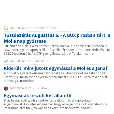
2026.08.06 18:25 • tozsdeforum.hu
Tőzsdezárás Augusztus 6. - A BUX pirosban zárt, a
Mol a nap győztese
Hullámzóan alakult a csütörtöki kereskedés a Budapesti Értéktőzsdén. A
BUX index egész napos erőlködése ellenére sem tudott emelkedni és 146
563,20 ponton állt. Az OTP gyengüléssel zárt. A Telekom sem ...
2026.08.06 18:20 • infostart.hu
Kiderült, mire jutott egymással a Mol és a Janaf
A horvát olajvezeték-üzemeltető Janaf és a Mol-csoport megállapodást
kötött 2,05 millió tonna nyersolaj szállításáról 2026-ra - közölte a horvát
társaság csütörtökön.
2026.08.06 18:20 • trendfm.hu
Egymásnak feszült két államfő
Brazília ügyvivői szintre csökkentette diplomáciai kapcsolatait
Argentínával. A döntés előzménye, hogy az argentin elnök egy televíziós
interjúban elítéltnek, tolvajnak és korruptnak nevezte a brazil ...