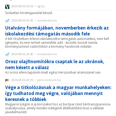
2026.08.06 20:55 • vg.hu
Szokatlan törvényjavaslat készül.
2026.08.06 20:50 • novekedes.hu
Utalvány formájában, novemberben érkezik az
iskolakezdési támogatás második fele
A két részletben érkező iskolakezdési támogatás automatikus, nem kell
igényelni, és nem terheli semmiféle adó - közölte Szondi Vanda
kormányszóvivő csütörtökön a kormány Facebook-oldalán.
2026.08.06 20:40 • novekedes.hu
Orosz olajfinomítókra csaptak le az ukránok,
nem késett a válasz
Az orosz ellencsapások miatt egész Herszonban áramszünet van.
2026.08.06 20:35 • penzcentrum.hu
Vége a titkolózásnak a magyar munkahelyeken:
így tudhatod meg végre, valójában mennyit
keresnek a többiek
Magyarországon is új korszakot hoz az Európai Unió bértranszparencia-
szabályozása, amely minden eddiginél átláthatóbbá teszi a vállalati
javadalmazást: