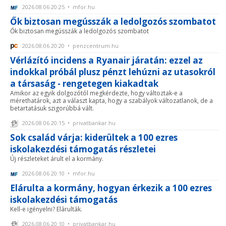
2026.08.06 20:25 • mfor.hu
Ők biztosan megússzák a ledolgozós szombatot
Ők biztosan megússzák a ledolgozós szombatot
2026.08.06 20:20 • penzcentrum.hu
Vérlázító incidens a Ryanair járatán: ezzel az
indokkal próbál plusz pénzt lehúzni az utasokról
a társaság - rengetegen kiakadtak
Amikor az egyik dolgozótól megkérdezte, hogy változtak-e a
mérethatárok, azt a választ kapta, hogy a szabályok változatlanok, de a
betartatásuk szigorúbbá vált.
2026.08.06 20:15 • privatbankar.hu
Sok család várja: kiderültek a 100 ezres
iskolakezdési támogatás részletei
Új részleteket árult el a kormány.
2026.08.06 20:10 • mfor.hu
Elárulta a kormány, hogyan érkezik a 100 ezres
iskolakezdési támogatás
Kell-e igényelni? Elárulták.
2026.08.06 20:10 • privatbankar.hu