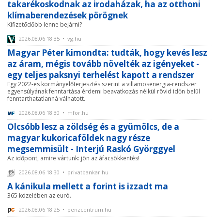
takarékoskodnak az irodaházak, ha az otthoni
klímaberendezések pörögnek
Kifizetődőbb lenne bejárni?
2026.08.06 18:35 • vg.hu
Magyar Péter kimondta: tudták, hogy kevés lesz
az áram, mégis tovább növelték az igényeket -
egy teljes paksnyi terhelést kapott a rendszer
Egy 2022-es kormányelőterjesztés szerint a villamosenergia-rendszer
egyensúlyának fenntartása érdemi beavatkozás nélkül rövid időn belül
fenntarthatatlanná válhatott.
2026.08.06 18:30 • mfor.hu
Olcsóbb lesz a zöldség és a gyümölcs, de a
magyar kukoricaföldek nagy része
megsemmisült - Interjú Raskó Györggyel
Az időpont, amire vártunk: jön az áfacsökkentés!
2026.08.06 18:30 • privatbankar.hu
A kánikula mellett a forint is izzadt ma
365 közelében az euró.
2026.08.06 18:25 • penzcentrum.hu