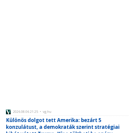
2026.08.06 21:25 • vg.hu
Különös dolgot tett Amerika: bezárt 5
konzulátust, a demokraták szerint stratégiai