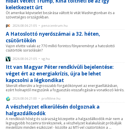
hibát vétett Trump, Kína töltheti be az így
keletkezett űrt
Öt amerikai képviselet bezárása váltott ki vitát Washingtonban és a
szövetséges országokban.
2026.08.06 21:05 • penzcentrum.hu
A Hatoslottó nyerőszámai a 32. héten,
csütörtökön
Vajon elvitte valaki az 770 millió forintos főnyereményt a hatoslottó
csütörtöki sorsolásán?
2026.08.06 21:05 • vg.hu
Itt van Magyar Péter rendkívüli bejelentése:
véget ért az energiakrízis, újra be lehet
kapcsolni a légkondikat
Sikerült elkerülni a legrosszabb forgatókönyvet az energiaellátásban,
ezért holnaptól megszűnik a fogyasztás visszafogására vonatkozó kérés.
2026.08.06 21:00 • profitline.hu
A vészhelyzet elkerülésén dolgoznak a
halgazdálkodók
A rendkívüli hőség és szárazság közepette a halgazdálkodók már nem a
legnagyobb hozamra törekszenek, a vészhelyzet kialakulását próbálják
megelőzni minden eszközzel - közölte az MTI-vel csütörtökön a ...