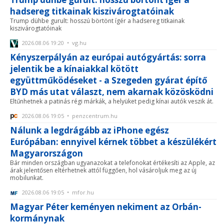
hadsereg titkainak kiszivárogtatóinak
Trump dühbe gurult: hosszú börtönt ígér a hadsereg titkainak
kiszivárogtatóinak
2026.08.06 19:20 • vg.hu
Kényszerpályán az európai autógyártás: sorra
jelentik be a kínaiakkal kötött
együttműködéseket - a Szegeden gyárat építő
BYD más utat választ, nem akarnak közösködni
Eltűnhetnek a patinás régi márkák, a helyüket pedig kínai autók veszik át.
2026.08.06 19:05 • penzcentrum.hu
Nálunk a legdrágább az iPhone egész
Európában: ennyivel kérnek többet a készülékért
Magyarországon
Bár minden országban ugyanazokat a telefonokat értékesíti az Apple, az
árak jelentősen eltérhetnek attól függően, hol vásároljuk meg az új
mobilunkat.
2026.08.06 19:05 • mfor.hu
Magyar Péter keményen nekiment az Orbán-
kormánynak