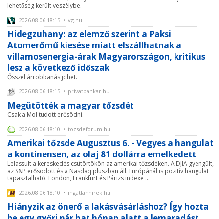
lehetőség került veszélybe.
2026.08.06 18:15 • vg.hu
Hidegzuhany: az elemző szerint a Paksi
Atomerőmű kiesése miatt elszállhatnak a
villamosenergia-árak Magyarországon, kritikus
lesz a következő időszak
Ősszel árrobbanás jöhet.
2026.08.06 18:15 • privatbankar.hu
Megütötték a magyar tőzsdét
Csak a Mol tudott erősödni.
2026.08.06 18:10 • tozsdeforum.hu
Amerikai tőzsde Augusztus 6. - Vegyes a hangulat
a kontinensen, az olaj 81 dollárra emelkedett
Lelassult a kereskedés csütörtökön az amerikai tőzsdéken. A DJIA gyengült,
az S&P erősödött és a Nasdaq pluszban áll. Európánál is pozitív hangulat
tapasztalható. London, Frankfurt és Párizs indexe ...
2026.08.06 18:10 • ingatlanhirek.hu
Hiányzik az önerő a lakásvásárláshoz? Így hozta
be egy győri pár hat hónap alatt a lemaradást