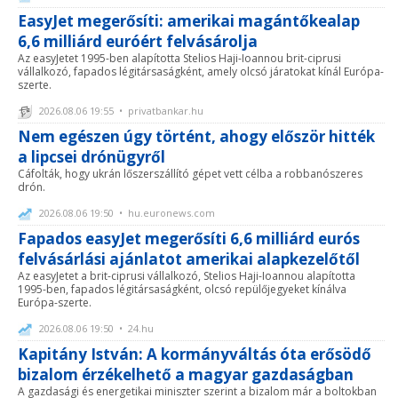
EasyJet megerősíti: amerikai magántőkealap
6,6 milliárd euróért felvásárolja
Az easyJetet 1995-ben alapította Stelios Haji-Ioannou brit-ciprusi
vállalkozó, fapados légitársaságként, amely olcsó járatokat kínál Európa-
szerte.
2026.08.06 19:55 • privatbankar.hu
Nem egészen úgy történt, ahogy először hitték
a lipcsei drónügyről
Cáfolták, hogy ukrán lőszerszállító gépet vett célba a robbanószeres
drón.
2026.08.06 19:50 • hu.euronews.com
Fapados easyJet megerősíti 6,6 milliárd eurós
felvásárlási ajánlatot amerikai alapkezelőtől
Az easyJetet a brit-ciprusi vállalkozó, Stelios Haji-Ioannou alapította
1995-ben, fapados légitársaságként, olcsó repülőjegyeket kínálva
Európa-szerte.
2026.08.06 19:50 • 24.hu
Kapitány István: A kormányváltás óta erősödő
bizalom érzékelhető a magyar gazdaságban
A gazdasági és energetikai miniszter szerint a bizalom már a boltokban