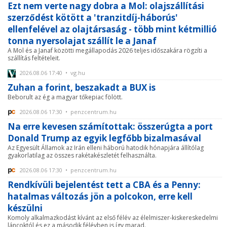
Ezt nem verte nagy dobra a Mol: olajszállítási
szerződést kötött a 'tranzitdíj-háborús'
ellenfelével az olajtársaság - több mint kétmillió
tonna nyersolajat szállít le a Janaf
A Mol és a Janaf közötti megállapodás 2026 teljes időszakára rögzíti a
szállítás feltételeit.
2026.08.06 17:40 • vg.hu
Zuhan a forint, beszakadt a BUX is
Beborult az ég a magyar tőkepiac fölött.
2026.08.06 17:30 • penzcentrum.hu
Na erre kevesen számítottak: összerúgta a port
Donald Trump az egyik legfőbb bizalmasával
Az Egyesült Államok az Irán elleni háború hatodik hónapjára állítólag
gyakorlatilag az összes rakétakészletét felhasználta.
2026.08.06 17:30 • penzcentrum.hu
Rendkívüli bejelentést tett a CBA és a Penny:
hatalmas változás jön a polcokon, erre kell
készülni
Komoly alkalmazkodást kívánt az első félév az élelmiszer-kiskereskedelmi
láncoktól és ez a második félévben is így marad.