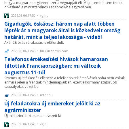
hogy a magyar energiarendszer a végnapjait éli. Majd semmit sem tettek -
olvasható a miniszterelnök Facebook-bejegyzésében.
2026.08.06 17:50 • vg.hu
Gigadugók, őskáosz: három nap alatt többen
lépték át a magyarok által is közkedvelt ország
határát, mint a teljes lakossága - videó!
Akár 28 órás várakozás is előfordult.
2026.08.06 17:45 • hu.euronews.com
Telefonos értékesítési hívások hamarosan
tiltottak Franciaországban: mi változik
augusztus 11-től
Számos új intézkedés ellenére a telefonos reklámhívások soha nem voltak
ennyire jelen a franciák mindennapjaiban, ezért a kormány szigorúbb
szabályokat vezet be.
2026.08.06 17:45 • mfor.hu
Új feladatokra új embereket jelölt ki az
agrárminiszter
Új miniszteri biztosokat nevezett ki.
2026.08.06 17:40 • vg.hu