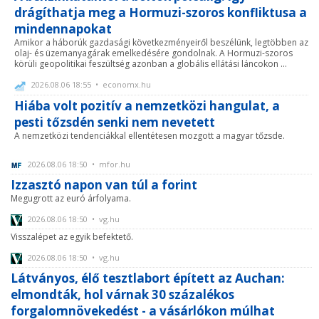
drágíthatja meg a Hormuzi-szoros konfliktusa a
mindennapokat
Amikor a háborúk gazdasági következményeiről beszélünk, legtöbben az
olaj- és üzemanyagárak emelkedésére gondolnak. A Hormuzi-szoros
körüli geopolitikai feszültség azonban a globális ellátási láncokon ...
2026.08.06 18:55 • economx.hu
Hiába volt pozitív a nemzetközi hangulat, a
pesti tőzsdén senki nem nevetett
A nemzetközi tendenciákkal ellentétesen mozgott a magyar tőzsde.
2026.08.06 18:50 • mfor.hu
Izzasztó napon van túl a forint
Megugrott az euró árfolyama.
2026.08.06 18:50 • vg.hu
Visszalépet az egyik befektető.
2026.08.06 18:50 • vg.hu
Látványos, élő tesztlabort épített az Auchan:
elmondták, hol várnak 30 százalékos
forgalomnövekedést - a vásárlókon múlhat