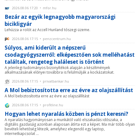
2026.08.06 17:20 • mfor.hu
Bezár az egyik legnagyobb magyarországi
bicikligyár
Lehúzza a rolót az Accell Hunland tószegi üzeme.
2026.08.06 17:15 • penzcentrum.hu
Súlyos, ami kiderült a népszerű
csodagyógyszerről: elképesztően sok melléhatást
találtak, rengeteg haláleset is történt
A jelenlegi tudományos bizonyítékok alapján a készítmények
alkalmazásának előnyei továbbra is felülmúlják a kockázatokat.
2026.08.06 17:15 • privatbankar.hu
A Mol bebiztosította erre az évre az olajszállítást
A Mol bebiztosította erre az évre az olajszállítást
2026.08.06 17:15 • profitline.hu
Hogyan lehet nyaralás közben is pénzt keresni?
A nyaralás hagyományosan a munkától való elszakadás időszaka, a
digitális gazdaság azonban alaposan átírta ezt a képet. Ma már több olyan
bevételi lehetőség létezik, amelyhez elegendő egy laptop,
internetkapcsolat ...