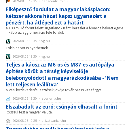
2026.08.06 19:35 • penzcentrum.hu
Elképesztő fordulat a magyar lakáspiacon:
kétszer akkora házat kapsz ugyanazért a
pénzért, ha átléped ezt a határt
a 100 millió forint feletti ingatlanok iránti kereslet a főváros helyett egyre
inkább az agglomeráció felé fordul.
2026.08.06 19:35 • vg.hu
Több napot is nyerhetnek.
2026.08.06 19:30 • vg.hu
Teljes a káosz az M6-os és M87-es autópálya
építése körül: a térség képviselője
belebonyolódott a magyarázkodásába - 'Nem
lett teljesen leállítva'
A vasi közlekedésfejlesztések jövője továbbra is vita tárgya.
2026.08.06 19:30 • economx.hu
Elszabadult az euró: csúnyán elhasalt a forint
Rosszul fest a magyar valuta.
2026.08.06 19:25 • privatbankar.hu
Trump dühbe gurult: hosszú börtönt ígér a