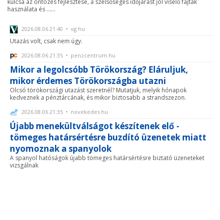
kulcsa az öntözés fejlesztése, a szélsőséges időjárást jól viselő fajták
használata és ......
2026.08.06 21:40 • vg.hu
Utazás volt, csak nem úgy.
2026.08.06 21:35 • penzcentrum.hu
Mikor a legolcsóbb Törökország? Eláruljuk,
mikor érdemes Törökországba utazni
Olcsó törökországi utazást szeretnél? Mutatjuk, melyik hónapok
kedveznek a pénztárcának, és mikor biztosabb a strandszezon.
2026.08.06 21:35 • novekedes.hu
Újabb menekültválságot készítenek elő -
tömeges határsértésre buzdító üzenetek miatt
nyomoznak a spanyolok
A spanyol hatóságok újabb tömeges határsértésre biztató üzeneteket
vizsgálnak