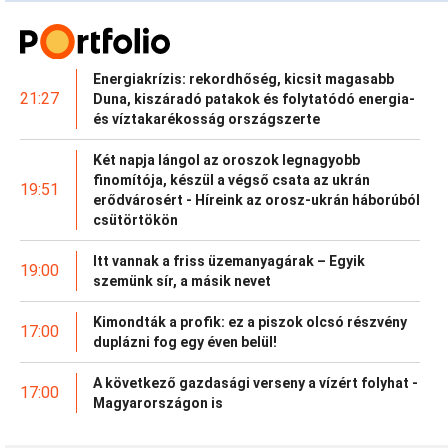
Energiakrízis: rekordhőség, kicsit magasabb
21:27
Duna, kiszáradó patakok és folytatódó energia-
és víztakarékosság országszerte
Két napja lángol az oroszok legnagyobb
finomítója, készül a végső csata az ukrán
19:51
erődvárosért - Híreink az orosz-ukrán háborúból
csütörtökön
Itt vannak a friss üzemanyagárak – Egyik
19:00
szemünk sír, a másik nevet
Kimondták a profik: ez a piszok olcsó részvény
17:00
duplázni fog egy éven belül!
A következő gazdasági verseny a vízért folyhat -
17:00
Magyarországon is