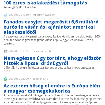
100 ezres iskolakezdési támogatás
Kell-e igényelni? Elárulták....
2026.08.06 19:50 • hu.euronews.com
Fapados easyJet megerősíti 6,6 milliárd
eurós felvásárlási ajánlatot amerikai
alapkezelőtől
Az easyJetet a brit-ciprusi vállalkozó, Stelios Haji-Ioannou alapította 1995-
ben, fapados légitársaságként, olcsó repülőjegyeket kínálva Európa-
szerte....
2026.08.06 19:55 • privatbankar.hu
Nem egészen úgy történt, ahogy először
hitték a lipcsei drónügyről
Cáfolták, hogy ukrán lőszerszállító gépet vett célba a robbanószeres
drón....
2026.08.06 20:00 • profitline.hu
Az extrém hőség ellenére is Európa élén
a magyar csemegekukorica
Az aszály, a növekvő költségek és a csökkenő jövedelmezőség ellenére a
csemegekukorica továbbra is kiszámítható termelési lehetőséget jelenthet
a hazai gazdálkodóknak. A Syngenta szerint a magyar ágazat jövőjének