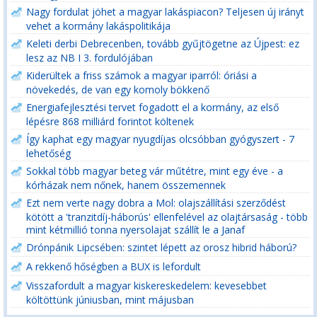
Nagy fordulat jöhet a magyar lakáspiacon? Teljesen új irányt
vehet a kormány lakáspolitikája
Keleti derbi Debrecenben, tovább gyűjtögetne az Újpest: ez
lesz az NB I 3. fordulójában
Kiderültek a friss számok a magyar iparról: óriási a
növekedés, de van egy komoly bökkenő
Energiafejlesztési tervet fogadott el a kormány, az első
lépésre 868 milliárd forintot költenek
Így kaphat egy magyar nyugdíjas olcsóbban gyógyszert - 7
lehetőség
Sokkal több magyar beteg vár műtétre, mint egy éve - a
kórházak nem nőnek, hanem összemennek
Ezt nem verte nagy dobra a Mol: olajszállítási szerződést
kötött a 'tranzitdíj-háborús' ellenfelével az olajtársaság - több
mint kétmillió tonna nyersolajat szállít le a Janaf
Drónpánik Lipcsében: szintet lépett az orosz hibrid háború?
A rekkenő hőségben a BUX is lefordult
Visszafordult a magyar kiskereskedelem: kevesebbet
költöttünk júniusban, mint májusban