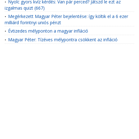
Nyolc gyors kvíz kérdés: Van pár perced? Játszd le ezt az
•
izgalmas quizt (667)
Megérkezett Magyar Péter bejelentése: így költik el a 6 ezer
•
milliárd forintnyi uniós pénzt
Évtizedes mélyponton a magyar infláció
•
Magyar Péter: Tízéves mélypontra csökkent az infláció
•