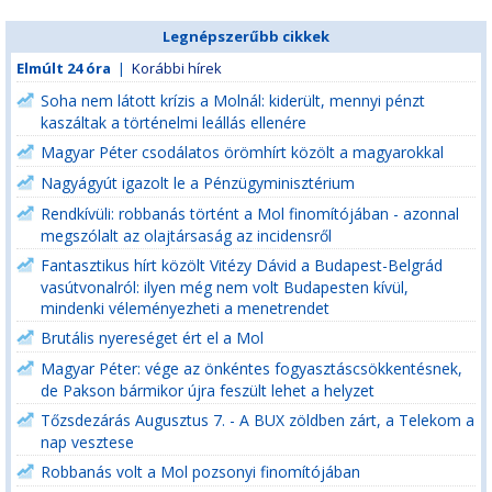
Legnépszerűbb cikkek
Elmúlt 24 óra
|
Korábbi hírek
Soha nem látott krízis a Molnál: kiderült, mennyi pénzt
kaszáltak a történelmi leállás ellenére
Magyar Péter csodálatos örömhírt közölt a magyarokkal
Nagyágyút igazolt le a Pénzügyminisztérium
Rendkívüli: robbanás történt a Mol finomítójában - azonnal
megszólalt az olajtársaság az incidensről
Fantasztikus hírt közölt Vitézy Dávid a Budapest-Belgrád
vasútvonalról: ilyen még nem volt Budapesten kívül,
mindenki véleményezheti a menetrendet
Brutális nyereséget ért el a Mol
Magyar Péter: vége az önkéntes fogyasztáscsökkentésnek,
de Pakson bármikor újra feszült lehet a helyzet
Tőzsdezárás Augusztus 7. - A BUX zöldben zárt, a Telekom a
nap vesztese
Robbanás volt a Mol pozsonyi finomítójában