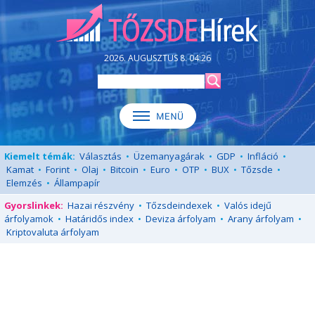
2026. AUGUSZTUS 8. 04:26
Kiemelt témák:
Választás
•
Üzemanyagárak
•
GDP
•
Infláció
•
Kamat
•
Forint
•
Olaj
•
Bitcoin
•
Euro
•
OTP
•
BUX
•
Tőzsde
•
Elemzés
•
Állampapír
Gyorslinkek:
Hazai részvény
•
Tőzsdeindexek
•
Valós idejű
árfolyamok
•
Határidős index
•
Deviza árfolyam
•
Arany árfolyam
•
Kriptovaluta árfolyam