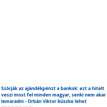
Szórják az ajándékpénzt a bankok: ezt a hitelt
veszi most fel minden magyar, senki nem akar
lemaradni - Orbán Viktor büszke lehet
2026.05.15. 06:30 • VG.HU