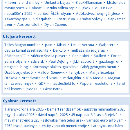
•
laverne and shirley
•
Umlaut a kiejtse
•
BlacKkKlansman
•
Mcdonalds
rszvny osztalk
•
vlaszt
•
Inzulin szlltsa repln
•
jtkok
•
du00e1vid
naptu00e1r 2025
•
euribor ÄĹźËrfolyam
•
Adókedvezmény igénylése
•
Takarmny rpa
•
Zld szjabab
•
Csszr Br va
•
Csabai Sblvny
•
alapkamat
s eur
•
Abc porralolt
•
Dylan Cozens
Utoljára keresett
Talles Magno number
•
pain
•
Mbini
•
Hellas Verona
•
Waberers
•
deviza kamat sszehasonlts
•
De Kuip
•
mult szerda idojaras
•
ASMonacoFC
•
Atlético Sevilla players
•
Cnn nikkei
•
Skulked
•
Forint
euro rfolyam
•
sdsle.sk
•
Paul DeJong
•
JLLT support
•
gazdasgi rdi
•
natgas
•
blog
•
Kormányablak tb igazolás
•
Fahéj gyöngyös menü
•
Üsző borjú eladó
•
Halldor Stenevik
•
fancybox
•
Marija Euzebija
Drakovi
•
Vratislavice nad Nisou
•
mclaughlin
•
ION Media
•
Magyar
tenisz eredmnyek
•
GDP
•
macclesfield fc
•
Popular resolutions
•
tarot
hell knows
•
pxv900
•
Lázár Patrik
Gyakran keresett
1 aranykorona ára 2025
•
bemért rendszámok
•
ausztria minimálbér 2025
•
gyed utalás 2025
•
dávid naptár 2025
•
45 napos időjárás előrejelzés
•
máv menetrend 2025
•
szlovákia méh telep árak
•
várható euro árfolyam
•
2253 nyomtatvány
•
intercity vonatok menetrendje
•
1 aranykorona hány