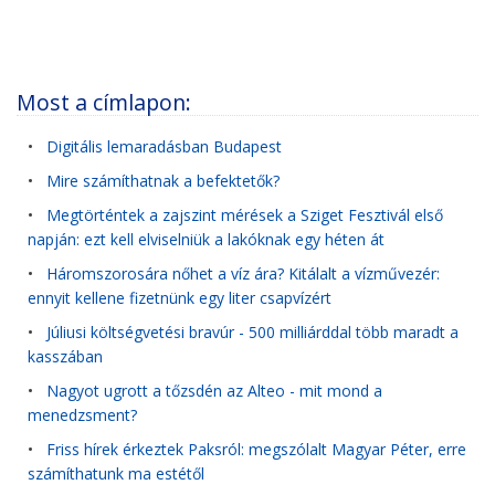
Most a címlapon:
•
Digitális lemaradásban Budapest
•
Mire számíthatnak a befektetők?
•
Megtörténtek a zajszint mérések a Sziget Fesztivál első
napján: ezt kell elviselniük a lakóknak egy héten át
•
Háromszorosára nőhet a víz ára? Kitálalt a vízművezér:
ennyit kellene fizetnünk egy liter csapvízért
•
Júliusi költségvetési bravúr - 500 milliárddal több maradt a
kasszában
•
Nagyot ugrott a tőzsdén az Alteo - mit mond a
menedzsment?
•
Friss hírek érkeztek Paksról: megszólalt Magyar Péter, erre
számíthatunk ma estétől