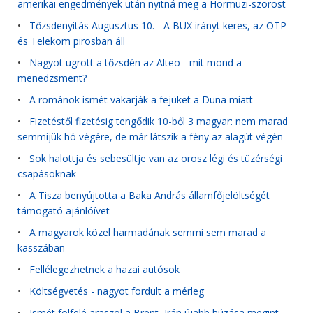
amerikai engedmények után nyitná meg a Hormuzi-szorost
•
Tőzsdenyitás Augusztus 10. - A BUX irányt keres, az OTP
és Telekom pirosban áll
•
Nagyot ugrott a tőzsdén az Alteo - mit mond a
menedzsment?
•
A románok ismét vakarják a fejüket a Duna miatt
•
Fizetéstől fizetésig tengődik 10-ből 3 magyar: nem marad
semmijük hó végére, de már látszik a fény az alagút végén
•
Sok halottja és sebesültje van az orosz légi és tüzérségi
csapásoknak
•
A Tisza benyújtotta a Baka András államfőjelöltségét
támogató ajánlóívet
•
A magyarok közel harmadának semmi sem marad a
kasszában
•
Fellélegezhetnek a hazai autósok
•
Költségvetés - nagyot fordult a mérleg
•
Ismét fölfelé araszol a Brent, Irán újabb húzása megint