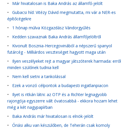
•
Már hivatalosan is Baka András az államfő-jelölt
•
Gubacsi híd: Vitézy Dávid megmutatta, mi vár a NER-es
építőcégekre
•
1 hónap múlva Közgazdász Vándorgyűlés
•
Kedden szavaznak Baka András államfőjelöltről
•
Kivonult Bosznia-Hercegovinából a népszerű spanyol
futárcég - Milliárdos veszteséget hagyott maga után
•
Ilyen veszélyeket rejt a magyar játszóterek harmada: erről
minden szülőnek tudnia kell
•
Nem kell sietni a tankolással
•
Ezek a vonzó célpontok a budapesti ingatlanpiacon
•
Ilyet is ritkán látni: az OTP és a Richter legnagyobb
rajongója egyszerre vált óvatosabbá - ekkora hozam lehet
még a két nagypapírban
•
Baka András már hivatalosan is elnök-jelölt
•
Óriási alku van készülőben, de Teherán csak komoly