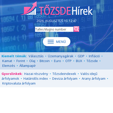
2026. AUGUSZTUS 10. 12:47
Kiemelt témák:
Választás
•
Üzemanyagárak
•
GDP
•
Infláció
•
Kamat
•
Forint
•
Olaj
•
Bitcoin
•
Euro
•
OTP
•
BUX
•
Tőzsde
•
Elemzés
•
Állampapír
Gyorslinkek:
Hazai részvény
•
Tőzsdeindexek
•
Valós idejű
árfolyamok
•
Határidős index
•
Deviza árfolyam
•
Arany árfolyam
•
Kriptovaluta árfolyam