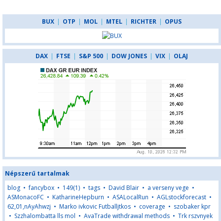
BUX
|
OTP
|
MOL
|
MTEL
|
RICHTER
|
OPUS
DAX
|
FTSE
|
S&P 500
|
DOW JONES
|
VIX
|
OLAJ
Népszerű tartalmak
blog
•
fancybox
•
149(1)
•
tags
•
David Blair
•
a verseny vege
•
ASMonacoFC
•
KatharineHepburn
•
ASALocalRun
•
AGLstockforecast
•
62,01,nAyAhwzj
•
Marko ivkovic Futballjtkos
•
coverage
•
szobaker kpr
•
Szzhalombatta lls mol
•
AvaTrade withdrawal methods
•
Trk rszvnyek