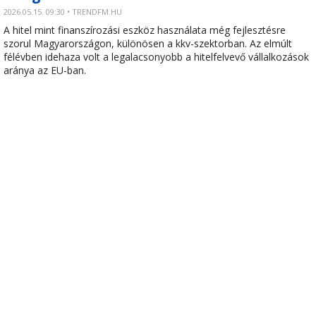
2026.05.15. 09:30 • TRENDFM.HU
A hitel mint finanszírozási eszköz használata még fejlesztésre
szorul Magyarországon, különösen a kkv-szektorban. Az elmúlt
félévben idehaza volt a legalacsonyobb a hitelfelvevő vállalkozások
aránya az EU-ban.