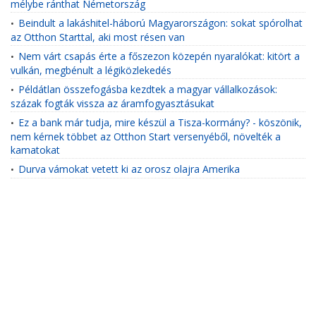
mélybe ránthat Németország
Beindult a lakáshitel-háború Magyarországon: sokat spórolhat
•
az Otthon Starttal, aki most résen van
Nem várt csapás érte a főszezon közepén nyaralókat: kitört a
•
vulkán, megbénult a légiközlekedés
Példátlan összefogásba kezdtek a magyar vállalkozások:
•
százak fogták vissza az áramfogyasztásukat
Ez a bank már tudja, mire készül a Tisza-kormány? - köszönik,
•
nem kérnek többet az Otthon Start versenyéből, növelték a
kamatokat
Durva vámokat vetett ki az orosz olajra Amerika
•