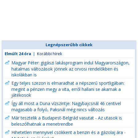
Legnépszerűbb cikkek
Elmúlt 24 óra
|
Korábbi hírek
Magyar Péter: gigászi lakásprogram indul Magyarországon,
hatalmas változások jönnek az orvosi rendelőkben és
iskolákban is
Egy teljes szezon is elmaradhat a népszerű sportligában:
megint a pénzen megy a vita, erről hallani se akarnak a
játékosok
Így áll most a Duna vízszintje: Nagybajcsnál 46 centivel
magasabb a folyó, Paksnál még nincs változás
Már tesztelik a Budapest-Belgrád vasutat - Az utasok is
beleszólhatnak a menetrendbe
Hihetetlen mennyivel csökkent a benzin és a gázolaj ára -