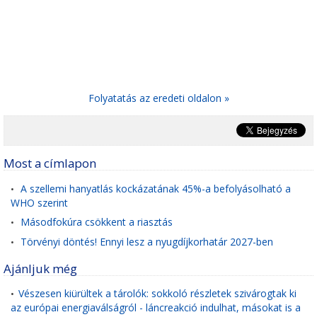
Folyatatás az eredeti oldalon »
Most a címlapon
A szellemi hanyatlás kockázatának 45%-a befolyásolható a
•
WHO szerint
Másodfokúra csökkent a riasztás
•
Törvényi döntés! Ennyi lesz a nyugdíjkorhatár 2027-ben
•
Ajánljuk még
Vészesen kiürültek a tárolók: sokkoló részletek szivárogtak ki
•
az európai energiaválságról - láncreakció indulhat, másokat is a