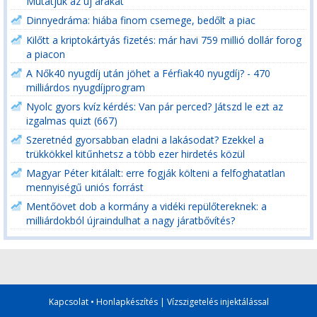
Mutatjuk az új árakat
Dinnyedráma: hiába finom csemege, bedőlt a piac
Kilőtt a kriptokártyás fizetés: már havi 759 millió dollár forog
a piacon
A Nők40 nyugdíj után jöhet a Férfiak40 nyugdíj? - 470
milliárdos nyugdíjprogram
Nyolc gyors kvíz kérdés: Van pár perced? Játszd le ezt az
izgalmas quizt (667)
Szeretnéd gyorsabban eladni a lakásodat? Ezekkel a
trükkökkel kitűnhetsz a több ezer hirdetés közül
Magyar Péter kitálalt: erre fogják költeni a felfoghatatlan
mennyiségű uniós forrást
Mentőövet dob a kormány a vidéki repülőtereknek: a
milliárdokból újraindulhat a nagy járatbővítés?
Kapcsolat
•
Honlapkészítés
|
Vízszigetelés injektálással