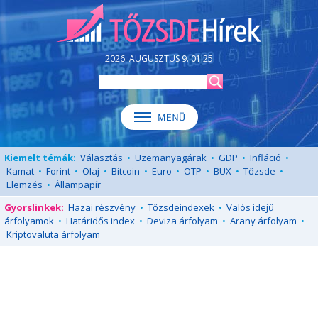
2026. AUGUSZTUS 9. 01:25
Kiemelt témák:
Választás
•
Üzemanyagárak
•
GDP
•
Infláció
•
Kamat
•
Forint
•
Olaj
•
Bitcoin
•
Euro
•
OTP
•
BUX
•
Tőzsde
•
Elemzés
•
Állampapír
Gyorslinkek:
Hazai részvény
•
Tőzsdeindexek
•
Valós idejű
árfolyamok
•
Határidős index
•
Deviza árfolyam
•
Arany árfolyam
•
Kriptovaluta árfolyam