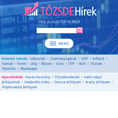
2026. AUGUSZTUS 10. 09:23
Kiemelt témák:
Választás
•
Üzemanyagárak
•
GDP
•
Infláció
•
Kamat
•
Forint
•
Olaj
•
Bitcoin
•
Euro
•
OTP
•
BUX
•
Tőzsde
•
Elemzés
•
Állampapír
Gyorslinkek:
Hazai részvény
•
Tőzsdeindexek
•
Valós idejű
árfolyamok
•
Határidős index
•
Deviza árfolyam
•
Arany árfolyam
•
Kriptovaluta árfolyam