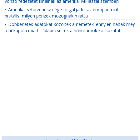
vonzó fedezetet kínálnak az amerikai MI-lázzal szemben
Amerikai sztárzenész cége forgatja fel az európai focit:
•
brutális, milyen pénzek mozognak miatta
Döbbenetes adatokat közöltek a németek: ennyien haltak meg
•
a hőkupola miatt - 'alábecsülték a hőhullámok kockázatát'