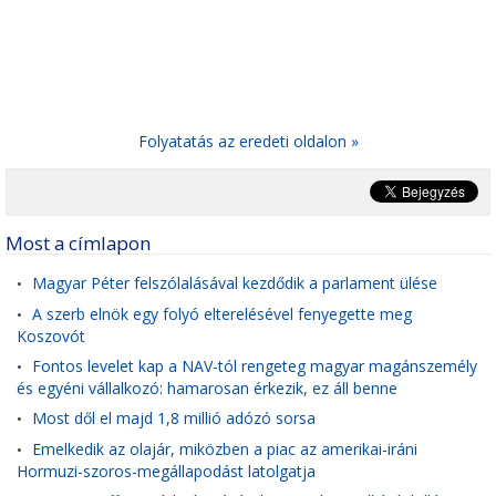
Folyatatás az eredeti oldalon »
Most a címlapon
Magyar Péter felszólalásával kezdődik a parlament ülése
•
A szerb elnök egy folyó elterelésével fenyegette meg
•
Koszovót
Fontos levelet kap a NAV-tól rengeteg magyar magánszemély
•
és egyéni vállalkozó: hamarosan érkezik, ez áll benne
Most dől el majd 1,8 millió adózó sorsa
•
Emelkedik az olajár, miközben a piac az amerikai-iráni
•
Hormuzi-szoros-megállapodást latolgatja