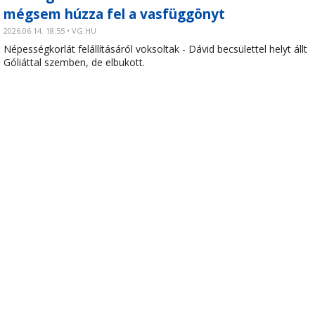
mégsem húzza fel a vasfüggönyt
2026.06.14. 18:55 • VG.HU
Népességkorlát felállításáról voksoltak - Dávid becsülettel helyt állt
Góliáttal szemben, de elbukott.