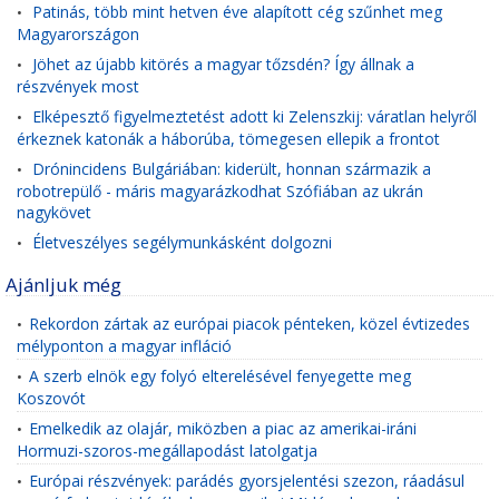
Patinás, több mint hetven éve alapított cég szűnhet meg
•
Magyarországon
Jöhet az újabb kitörés a magyar tőzsdén? Így állnak a
•
részvények most
Elképesztő figyelmeztetést adott ki Zelenszkij: váratlan helyről
•
érkeznek katonák a háborúba, tömegesen ellepik a frontot
Drónincidens Bulgáriában: kiderült, honnan származik a
•
robotrepülő - máris magyarázkodhat Szófiában az ukrán
nagykövet
Életveszélyes segélymunkásként dolgozni
•
Ajánljuk még
Rekordon zártak az európai piacok pénteken, közel évtizedes
•
mélyponton a magyar infláció
A szerb elnök egy folyó elterelésével fenyegette meg
•
Koszovót
Emelkedik az olajár, miközben a piac az amerikai-iráni
•
Hormuzi-szoros-megállapodást latolgatja
Európai részvények: parádés gyorsjelentési szezon, ráadásul
•