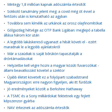
Mintegy 1,8 millióan kapnak adószámla-értesítőt
•
Sokkoló tanulmány jelent meg: a covid még öt évvel a
•
fertőzés után is kimutatható az agyban
Továbbra sem kímélik az urkánok az orosz olajfinomítókat
•
Gólgazdag hétvége az OTP Bank Ligában: meglepő a tabella
•
állása három kör után
A legtöbb lakáskereső ugyanazt a hibát követi el - ezért
•
maradnak le a legjobb ajánlatokról
Már a szaúdiak is saját bőrükön tapasztalják a
•
dróntámadásokat
Helyzetbe kell végre hozni a magyar közúti fuvarozókat -
•
állami beavatkozást követel a szektor
Újabb életet követelt ez a folyóparti szabadstrand
•
Magyarországon: erre nagyon figyeljen, aki itt fürdőzik
Jó eredményeket közölt a Berkshire Hathaway
•
A TSMC és a Sony milliárdokat fektetnek egy fejlett
•
képszenzor-gyárba
NAV: érkeznek az adószámla-értesítők
•