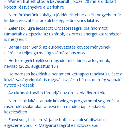
Warren Buffett utódja bevásárolt - Közel 20 milliárd dollárt
•
költött részvényekre a Berkshire
Nem örülhetünk sokáig a jó időnek: ebbe a két megyébe már
•
kedden visszatér a pokoli hőség, esőre sincs kilátás
Zelenszkij újra lecsapott Oroszországra: olajfinomítót
•
támadtak az éjszaka az ukránok, az orosz energetikai rendszer
is megsérült
Banai Péter Benő: az euróbevezetés követelményeinek
•
elérése a teljes gazdaság számára hasznos
Hétfő reggeli túlélőcsomag: időjárás, hírek, árfolyamok,
•
névnap (2026. augusztus 10.)
Hamarosan kezdődik a parlament kétnapos rendkívüli ülése: a
•
köztársasági elnököt is megválasztják a héten, de még vannak
nyitott kérdések
Az ukránok tovább támadják az orosz olajfinomítókat
•
Nem csak lakást adnak: különleges programmal segítenék a
•
rászoruló családokat a rezsi és a mindennapi kiadások
kezelésében
Ennyi volt, hirtelen zárja be boltjait az olcsó diszkont:
•
egyszerre vonul ki Magyarországról és Szlovákiából