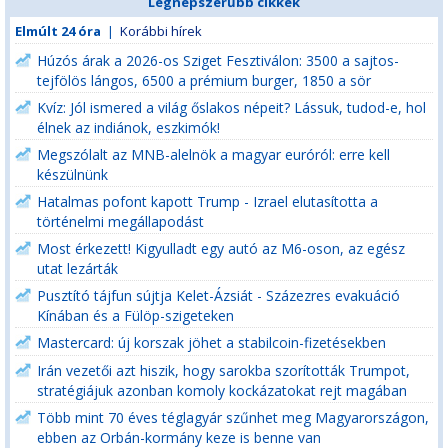
Legnépszerűbb cikkek
Elmúlt 24 óra
|
Korábbi hírek
Húzós árak a 2026-os Sziget Fesztiválon: 3500 a sajtos-
tejfölös lángos, 6500 a prémium burger, 1850 a sör
Kvíz: Jól ismered a világ őslakos népeit? Lássuk, tudod-e, hol
élnek az indiánok, eszkimók!
Megszólalt az MNB-alelnök a magyar euróról: erre kell
készülnünk
Hatalmas pofont kapott Trump - Izrael elutasította a
történelmi megállapodást
Most érkezett! Kigyulladt egy autó az M6-oson, az egész
utat lezárták
Pusztító tájfun sújtja Kelet-Ázsiát - Százezres evakuáció
Kínában és a Fülöp-szigeteken
Mastercard: új korszak jöhet a stabilcoin-fizetésekben
Irán vezetői azt hiszik, hogy sarokba szorították Trumpot,
stratégiájuk azonban komoly kockázatokat rejt magában
Több mint 70 éves téglagyár szűnhet meg Magyarországon,
ebben az Orbán-kormány keze is benne van