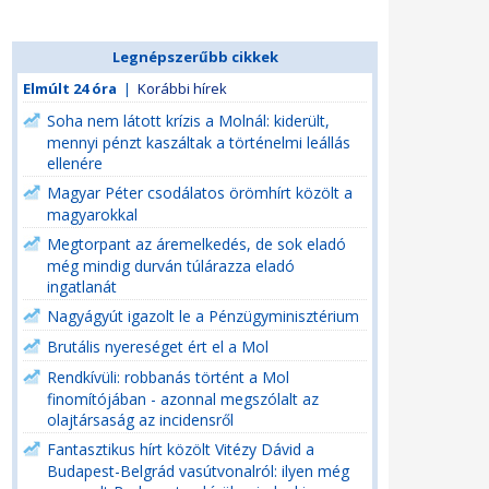
Legnépszerűbb cikkek
Elmúlt 24 óra
|
Korábbi hírek
Soha nem látott krízis a Molnál: kiderült,
mennyi pénzt kaszáltak a történelmi leállás
ellenére
Magyar Péter csodálatos örömhírt közölt a
magyarokkal
Megtorpant az áremelkedés, de sok eladó
még mindig durván túlárazza eladó
ingatlanát
Nagyágyút igazolt le a Pénzügyminisztérium
Brutális nyereséget ért el a Mol
Rendkívüli: robbanás történt a Mol
finomítójában - azonnal megszólalt az
olajtársaság az incidensről
Fantasztikus hírt közölt Vitézy Dávid a
Budapest-Belgrád vasútvonalról: ilyen még