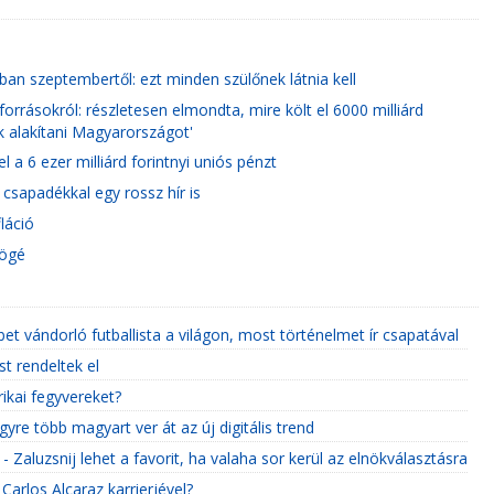
ban szeptembertől: ezt minden szülőnek látnia kell
forrásokról: részletesen elmondta, mire költ el 6000 milliárd
ák alakítani Magyarországot'
 a 6 ezer milliárd forintnyi uniós pénzt
 csapadékkal egy rossz hír is
láció
mögé
t vándorló futballista a világon, most történelmet ír csapatával
t rendeltek el
kai fegyvereket?
gyre több magyart ver át az új digitális trend
Zaluzsnij lehet a favorit, ha valaha sor kerül az elnökválasztásra
Carlos Alcaraz karrierjével?