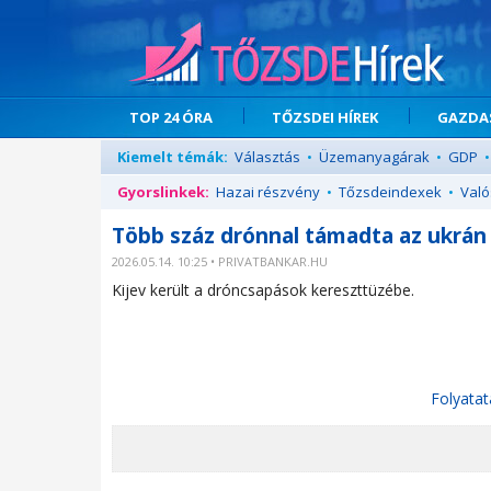
TOP 24 ÓRA
TŐZSDEI HÍREK
GAZDAS
Kiemelt témák:
Választás
•
Üzemanyagárak
•
GDP
•
Gyorslinkek:
Hazai részvény
•
Tőzsdeindexek
•
Való
Több száz drónnal támadta az ukrán
2026.05.14. 10:25 • PRIVATBANKAR.HU
Kijev került a dróncsapások kereszttüzébe.
Folyatat