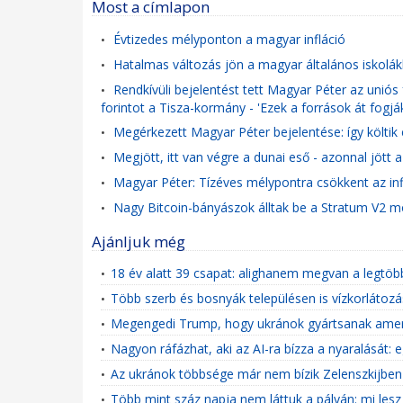
Most a címlapon
Évtizedes mélyponton a magyar infláció
•
Hatalmas változás jön a magyar általános iskolák
•
Rendkívüli bejelentést tett Magyar Péter az uniós 
•
forintot a Tisza-kormány - 'Ezek a források át fogj
Megérkezett Magyar Péter bejelentése: így költik el
•
Megjött, itt van végre a dunai eső - azonnal jött a
•
Magyar Péter: Tízéves mélypontra csökkent az inf
•
Nagy Bitcoin-bányászok álltak be a Stratum V2 
•
Ajánljuk még
18 év alatt 39 csapat: alighanem megvan a legtöbbe
•
Több szerb és bosnyák településen is vízkorlátozás
•
Megengedi Trump, hogy ukránok gyártsanak ameri
•
Nagyon ráfázhat, aki az AI-ra bízza a nyaralását: e
•
Az ukránok többsége már nem bízik Zelenszkijben - 
•
Több mint száz napja nem láttuk a pályán: mi lesz 
•