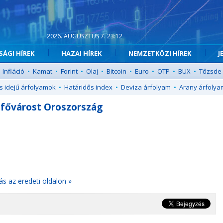
2026. AUGUSZTUS 7. 23:12
ÁGI HÍREK
HAZAI HÍREK
NEMZETKÖZI HÍREK
J
Infláció
•
Kamat
•
Forint
•
Olaj
•
Bitcoin
•
Euro
•
OTP
•
BUX
•
Tőzsde
s idejű árfolyamok
•
Határidős index
•
Deviza árfolyam
•
Arany árfolya
 fővárost Oroszország
ás az eredeti oldalon »