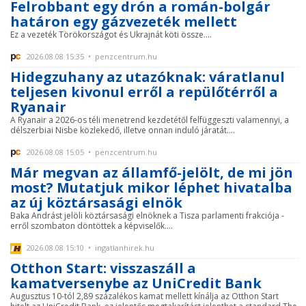
Felrobbant egy drón a román-bolgár
határon egy gázvezeték mellett
Ez a vezeték Törökországot és Ukrajnát köti össze....
2026.08.08 15:35 • penzcentrum.hu
Hidegzuhany az utazóknak: váratlanul
teljesen kivonul erről a repülőtérről a
Ryanair
A Ryanair a 2026-os téli menetrend kezdetétől felfüggeszti valamennyi, a
délszerbiai Nisbe közlekedő, illetve onnan induló járatát....
2026.08.08 15:05 • penzcentrum.hu
Már megvan az államfő-jelölt, de mi jön
most? Mutatjuk mikor léphet hivatalba
az új köztársasági elnök
Baka Andrást jelöli köztársasági elnöknek a Tisza parlamenti frakciója -
erről szombaton döntöttek a képviselők....
2026.08.08 15:10 • ingatlanhirek.hu
Otthon Start: visszaszáll a
kamatversenybe az UniCredit Bank
Augusztus 10-tól 2,89 százalékos kamat mellett kínálja az Otthon Start