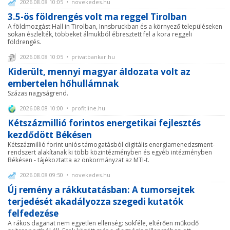
2026.08.08 10:05 • novekedes.hu
3.5-ös földrengés volt ma reggel Tirolban
A földmozgást Hall in Tirolban, Innsbruckban és a környező településeken
sokan észlelték, többeket álmukból ébresztett fel a kora reggeli
földrengés.
2026.08.08 10:05 • privatbankar.hu
Kiderült, mennyi magyar áldozata volt az
embertelen hőhullámnak
Százas nagyságrend.
2026.08.08 10:00 • profitline.hu
Kétszázmillió forintos energetikai fejlesztés
kezdődött Békésen
Kétszázmillió forint uniós támogatásból digitális energiamenedzsment-
rendszert alakítanak ki több közintézményben és egyéb intézményben
Békésen - tájékoztatta az önkormányzat az MTI-t.
2026.08.08 09:50 • novekedes.hu
Új remény a rákkutatásban: A tumorsejtek
terjedését akadályozza szegedi kutatók
felfedezése
A rákos daganat nem egyetlen ellenség: sokféle, eltérően működő