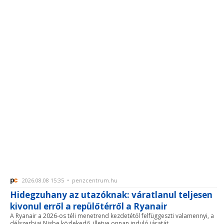
2026.08.08 15:35 • penzcentrum.hu
Hidegzuhany az utazóknak: váratlanul teljesen
kivonul erről a repülőtérről a Ryanair
A Ryanair a 2026-os téli menetrend kezdetétől felfüggeszti valamennyi, a
délszerbiai Nisbe közlekedő, illetve onnan induló járatát.