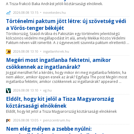
A Tisza-frakció Baka Andrást jelöli köztársasági elnöknek.
2026.08.08 13:15 • novekedes.hu
Történelmi paktum jött létre: új szövetség védi
a Vörös-tenger békéjét
Törökország, Szaúd-Arábia és Pakisztán egy történelmi jelentőségű
kölcsönös védelmi megállapodást írt alá, amely Mekkai Közös Védelmi
Paktum néven vált ismertté. A z úgynevezett szunnita paktum elrettentő ...
2026.08.08 13:10 • ingatlanhirek.hu
Megéri most ingatlanba fektetni, amikor
csökkennek az ingatlanárak?
Joggal merülhet fel a kérdés, hogy mikor éri meg ingatlanba fektetni, ha
nem akkor, amikor éppen esnek az árak? Egyfajta The post Megéri most
ingatlanba fektetni, amikor csökkennek az ingatlanárak? appeared ...
2026.08.08 13:10 • vg.hu
Eldőlt, hogy kit jelöl a Tisza Magyarország
köztársasági elnökének
Eldőlt, hogy kit jelöl a Tisza Magyarország köztársasági elnökének
2026.08.08 13:05 • penzcentrum.hu
Nem elég mélyen a zsebbe nyúlni: