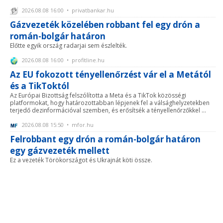
2026.08.08 16:00 • privatbankar.hu
Gázvezeték közelében robbant fel egy drón a
román-bolgár határon
Előtte egyik ország radarjai sem észlelték.
2026.08.08 16:00 • profitline.hu
Az EU fokozott tényellenőrzést vár el a Metától
és a TikToktól
Az Európai Bizottság felszólította a Meta és a TikTok közösségi
platformokat, hogy határozottabban lépjenek fel a válsághelyzetekben
terjedő dezinformációval szemben, és erősítsék a tényellenőrzőkkel ...
2026.08.08 15:50 • mfor.hu
Felrobbant egy drón a román-bolgár határon
egy gázvezeték mellett
Ez a vezeték Törökországot és Ukrajnát köti össze.