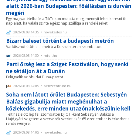
alatt 2026-ban Budapesten: főállásban is durván
megéri
Egy magyar ételfutár a TikTokon mutatta meg, mennyit lehet keresni öt
nap alatt, ha valaki szinte egész nap szállítja a rendeléseket.
2026.08.08 14:35 • novekedes.hu
Bizarr baleset történt a budapesti metrón
Vaddisznót ütött el a metró a Kossuth téren szombaton.
2026.08.08 14:30 • mfor.hu
Parti őrség lesz a Sziget Fesztiválon, hogy senki
ne sétáljon át a Dunán
Felügyelik az óbudai Duna-partot.
2026.08.08 14:05 • penzcentrum.hu
Soha nem látott őrület Budapesten: Sebestyén
Balázs gigabulija miatt megbénulhat a
közlekedés, erre minden utazónak készülnie kell
Telt ház előtt lép fel szombaton DJ OTI-ként Sebestyén Balázs a
Hajógyári-szigeten: a szervezők szerint akár 65 ezer ember is érkezhet a
rendezvényre.
2026.08.08 14:05 • novekedes.hu