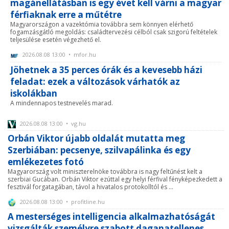
magánellátásban is egy évet kell várni a magyar
férfiaknak erre a műtétre
Magyarországon a vazektómia továbbra sem könnyen elérhető
fogamzásgátló megoldás: családtervezési célból csak szigorú feltételek
teljesülése esetén végezhető el.
2026.08.08 13:00 • mfor.hu
Jöhetnek a 35 perces órák és a kevesebb házi
feladat: ezek a változások várhatók az
iskolákban
A mindennapos testnevelés marad.
2026.08.08 13:00 • vg.hu
Orbán Viktor újabb oldalát mutatta meg
Szerbiában: pecsenye, szilvapálinka és egy
emlékezetes fotó
Magyarország volt miniszterelnöke továbbra is nagy feltűnést kelt a
szerbiai Gucában. Orbán Viktor ezúttal egy helyi férfival fényképezkedett a
fesztivál forgatagában, távol a hivatalos protokolltól és ...
2026.08.08 13:00 • profitline.hu
A mesterséges intelligencia alkalmazhatóságát
vizsgálták személyre szabott daganatellenes