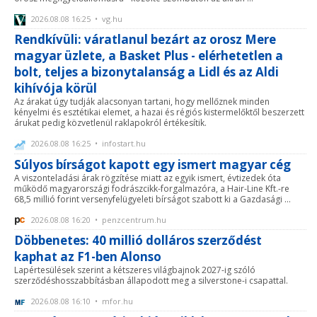
2026.08.08 16:25 • vg.hu
Rendkívüli: váratlanul bezárt az orosz Mere
magyar üzlete, a Basket Plus - elérhetetlen a
bolt, teljes a bizonytalanság a Lidl és az Aldi
kihívója körül
Az árakat úgy tudják alacsonyan tartani, hogy mellőznek minden
kényelmi és esztétikai elemet, a hazai és régiós kistermelőktől beszerzett
árukat pedig közvetlenül raklapokról értékesítik.
2026.08.08 16:25 • infostart.hu
Súlyos bírságot kapott egy ismert magyar cég
A viszonteladási árak rögzítése miatt az egyik ismert, évtizedek óta
működő magyarországi fodrászcikk-forgalmazóra, a Hair-Line Kft.-re
68,5 millió forint versenyfelügyeleti bírságot szabott ki a Gazdasági ...
2026.08.08 16:20 • penzcentrum.hu
Döbbenetes: 40 millió dolláros szerződést
kaphat az F1-ben Alonso
Lapértesülések szerint a kétszeres világbajnok 2027-ig szóló
szerződéshosszabbításban állapodott meg a silverstone-i csapattal.
2026.08.08 16:10 • mfor.hu