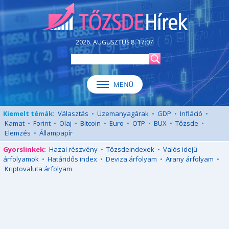
2026. AUGUSZTUS 8. 17:07
Kiemelt témák:
Választás
•
Üzemanyagárak
•
GDP
•
Infláció
•
Kamat
•
Forint
•
Olaj
•
Bitcoin
•
Euro
•
OTP
•
BUX
•
Tőzsde
•
Elemzés
•
Állampapír
Gyorslinkek:
Hazai részvény
•
Tőzsdeindexek
•
Valós idejű
árfolyamok
•
Határidős index
•
Deviza árfolyam
•
Arany árfolyam
•
Kriptovaluta árfolyam