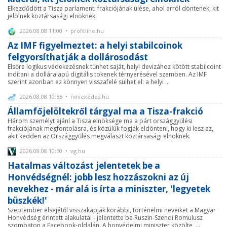
Elkezdődött a Tisza parlamenti frakciójának ülése, ahol arról döntenek, kit
jelölnek köztársasági elnöknek.
2026.08.08 11:00 • profitline.hu
Az IMF figyelmeztet: a helyi stabilcoinok
felgyorsíthatják a dollárosodást
Elsőre logikus védekezésnek tűnhet saját, helyi devizához kötött stabilcoint
indítani a dolláralapú digitális tokenek térnyerésével szemben. Az IMF
szerint azonban ez könnyen visszafelé sülhet el: a helyi ...
2026.08.08 10:55 • novekedes.hu
Államfőjelöltekről tárgyal ma a Tisza-frakció
Három személyt ajánl a Tisza elnöksége ma a párt országgyűlési
frakciójának megfontolásra, és közülük fogják eldönteni, hogy ki lesz az,
akit kedden az Országgyűlés megválaszt köztársasági elnöknek.
2026.08.08 10:50 • vg.hu
Hatalmas változást jelentetek be a
Honvédségnél: jobb lesz hozzászokni az új
nevekhez - már alá is írta a miniszter, 'legyetek
büszkék!'
Szeptember elsejétől visszakapják korábbi, történelmi neveiket a Magyar
Honvédség érintett alakulatai - jelentette be Ruszin-Szendi Romulusz
szombaton a Facebook-oldalán. A honvédelmi miniszter közölte, ...