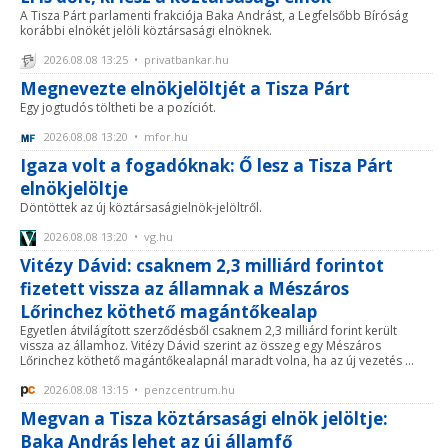
A Tisza Párt parlamenti frakciója Baka Andrást, a Legfelsőbb Bíróság
korábbi elnökét jelöli köztársasági elnöknek.
2026.08.08 13:25 • privatbankar.hu
Megnevezte elnökjelöltjét a Tisza Párt
Egy jogtudós töltheti be a pozíciót.
2026.08.08 13:20 • mfor.hu
Igaza volt a fogadóknak: Ő lesz a Tisza Párt
elnökjelöltje
Döntöttek az új köztársaságielnök-jelöltről.
2026.08.08 13:20 • vg.hu
Vitézy Dávid: csaknem 2,3 milliárd forintot
fizetett vissza az államnak a Mészáros
Lőrinchez köthető magántőkealap
Egyetlen átvilágított szerződésből csaknem 2,3 milliárd forint került
vissza az államhoz. Vitézy Dávid szerint az összeg egy Mészáros
Lőrinchez köthető magántőkealapnál maradt volna, ha az új vezetés ...
2026.08.08 13:15 • penzcentrum.hu
Megvan a Tisza köztársasági elnök jelöltje:
Baka András lehet az új államfő