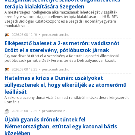
terápia kialakítására Szegeden
A mesterséges intelligencia alkalmazásának lehetőségét vizsgálták
személyre szabott daganatellenes terápia kialakítására a HUN-REN
Szegedi Biológiai Kutatóközpont és a Szegedi Tudományegyetem
munkatársai ...
2026.08.08 12:40 • penzcentrum.hu
Elképesztő baleset a 2-es metrón: vaddisznót
ütött el a szerelvény, pótlóbuszok járnak
Egy vaddisznót ütött el a szerelvény a Kossuth Lajos téri állomásnál,
pótlóbuszok járnak a Deák Ferenc tér és a Déli pályaudvar között.
2026.08.08 12:35 • penzcentrum.hu
Hatalmas a krízis a Dunán: uszályokat
süllyesztenek el, hogy elkerüljék az atomerőmű
leállását
A rekordalacsony dunai vízállás miatt rendkívüli intézkedésre kényszerült
Románia.
2026.08.08 12:25 • privatbankar.hu
Újabb gyanús drónok tűntek fel
Németországban, ezúttal egy katonai bázis
közelében