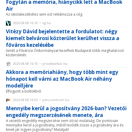
Fogytán a memória, hiánycikk lett a MacBook
Air
Az iskolakezdéshez sem ezt reklámozza a cég.
2026.08.08 16:10 • vg.hu
Vitézy Dávid bejelentette a fordulatot: négy
kiemelt belvárosi közterület kerülhet vissza a
főváros kezelésébe
Ismét a Fővárosi Önkormányzat kezelheti Budapest több meghatározó
közterületét.
2026.08.08 16:10 • privatbankar.hu
Akkora a memóriahiány, hogy több mint egy
hónapot kell várni az MacBook Air néhány
modelljére
Elfogyott a boltokból.
2026.08.08 16:05 • penzcentrum.hu
Mennyibe kerül a jogosítvány 2026-ban? Vezetői
engedély megszerzésének menete, ára
A vezetői engedély megszerzése nem olcsó mulatság. De pontosan
mennyibe kerül a jogosítvány, miből tevődik össze a jogosítvány ára és
kinek jár ingyen jogosítvány? Mutatjuk!