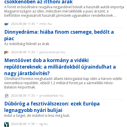
csökkenőben az itthoni árak
A forint erősödésére reagálva negyedével bővült a használt autók importja
Magyarországon az idén, miközben mérséklődik a piaci árszint; a
belföldön megvásárolt használt járművek ugyanakkor rendelkeznek ...
2026.08.08 11:45 • mfor.hu
Dinnyedráma: hiába finom csemege, bedőlt a
piac
Az önköltség felénél az árak.
2026.08.08 11:35 • penzcentrum.hu
Mentőövet dob a kormány a vidéki
repülőtereknek: a milliárdokból újraindulhat a
nagy járatbővítés?
Ötmilliárd forintot meghaladó állami támogatást kap idén a három vidéki
nemzetközi repülőtér, ebből 1,2 milliárd forint jut a sármelléki Hévíz-
Balaton Airportnak.
2026.08.08 11:35 • privatbankar.hu
Dübörög a fesztiválszezon: ezek Európa
legnagyobb nyári bulijai
Indul a Sziget, de máshol is lesz még buli.
2026.08.08 11:30 • vg.hu