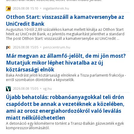
2026.08.08 15:10 • ingatlanhirek.hu
Otthon Start: visszaszáll a kamatversenybe az
UniCredit Bank
Augusztus 10-tól 2,89 százalékos kamat mellett kínálja az Otthon Start
hitelt az UniCredit Bank, ez jelentős megtakarítást jelenthet a standard
The post Otthon Start: visszaszáll a kamatversenybe az UniCredit ...
2026.08.08 15:05 • penzcentrum.hu
Már megvan az államfő-jelölt, de mi jön most?
Mutatjuk mikor léphet hivatalba az új
köztársasági elnök
Baka Andrást jelöli köztársasági elnöknek a Tisza parlamenti frakciója -
erről szombaton döntöttek a képviselők.
2026.08.08 15:05 • vg.hu
Újabb behatolás: robbanóanyagokkal teli drón
csapódott be annak a vezetéknek a közelében,
ami az orosz energiahordozókról való leválás
miatt nélkülözhetetlen
A detonáció egy kilométerre történt a Transz-Balkán gázvezeték egyik
kompresszorállomásától.