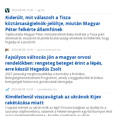
2026.08.08 16:50 • vg.hu
Kiderült, mit válaszolt a Tisza
köztársaságielnök-jelöltje, miután Magyar
Péter felkérte államfőnek
Tájékoztatta Magyar Péter miniszterelnök Baka Andrást a Tisza-párt
döntéséről, miszerint őt jelölik köztársasági elnöknek és felkérték, hogy
fogadja el a pozíciót.
2026.08.08 16:35 • penzcentrum.hu
Fajsúlyos változás jön a magyar orvosi
rendelőkben: rengeteg beteget érint a lépés,
erre készül Hegedűs Zsolt
2027 júniusáig meghosszabbítja a kormány a Krónikus
Betegségmenedzsment Programot, amely a leggyakoribb krónikus
betegségek háziorvosi gondozását támogatja.
2026.08.08 16:35 • novekedes.hu
Kíméletlenül visszavágtak az ukránok Kijev
rakétázása miatt
Csapást mértek az ukrán erők az éjjel Oroszországban az iljszkiji és a
szizranyi olajfinomítóra, valamint a Fekete-tengeren egy fúrótornyon lévő
orosz megfigyelőállomásra - közölte szombaton az ukrán ...