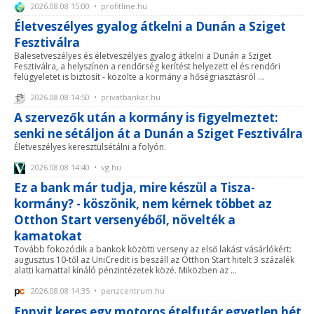
2026.08.08 15:00 • profitline.hu
Életveszélyes gyalog átkelni a Dunán a Sziget
Fesztiválra
Balesetveszélyes és életveszélyes gyalog átkelni a Dunán a Sziget
Fesztiválra, a helyszínen a rendőrség kerítést helyezett el és rendőri
felügyeletet is biztosít - közölte a kormány a hőségriasztásról ...
2026.08.08 14:50 • privatbankar.hu
A szervezők után a kormány is figyelmeztet:
senki ne sétáljon át a Dunán a Sziget Fesztiválra
Életveszélyes keresztülsétálni a folyón.
2026.08.08 14:40 • vg.hu
Ez a bank már tudja, mire készül a Tisza-
kormány? - köszönik, nem kérnek többet az
Otthon Start versenyéből, növelték a
kamatokat
Tovább fokozódik a bankok közötti verseny az első lakást vásárlókért:
augusztus 10-től az UniCredit is beszáll az Otthon Start hitelt 3 százalék
alatti kamattal kínáló pénzintézetek közé. Miközben az ...
2026.08.08 14:35 • penzcentrum.hu
Ennyit keres egy motoros ételfutár egyetlen hét