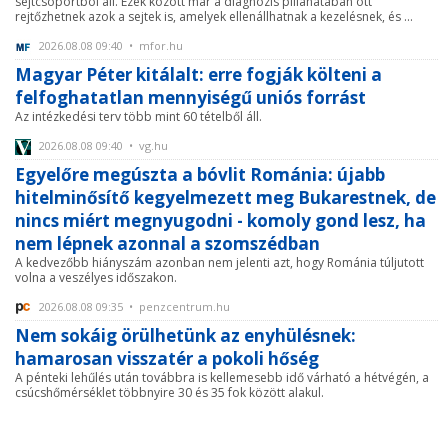
sejtcsoportból áll. Ezek között már a diagnózis pillanatában ott
rejtőzhetnek azok a sejtek is, amelyek ellenállhatnak a kezelésnek, és ...
2026.08.08 09:40 • mfor.hu
Magyar Péter kitálalt: erre fogják költeni a
felfoghatatlan mennyiségű uniós forrást
Az intézkedési terv több mint 60 tételből áll.
2026.08.08 09:40 • vg.hu
Egyelőre megúszta a bóvlit Románia: újabb
hitelminősítő kegyelmezett meg Bukarestnek, de
nincs miért megnyugodni - komoly gond lesz, ha
nem lépnek azonnal a szomszédban
A kedvezőbb hiányszám azonban nem jelenti azt, hogy Románia túljutott
volna a veszélyes időszakon.
2026.08.08 09:35 • penzcentrum.hu
Nem sokáig örülhetünk az enyhülésnek:
hamarosan visszatér a pokoli hőség
A pénteki lehűlés után továbbra is kellemesebb idő várható a hétvégén, a
csúcshőmérséklet többnyire 30 és 35 fok között alakul.