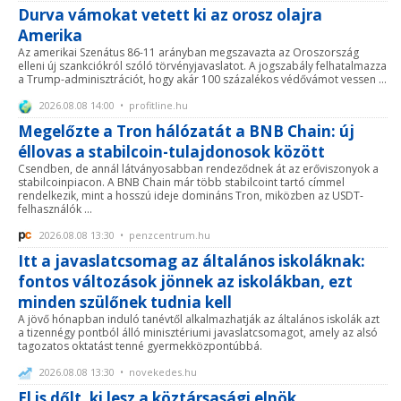
Durva vámokat vetett ki az orosz olajra
Amerika
Az amerikai Szenátus 86-11 arányban megszavazta az Oroszország
elleni új szankciókról szóló törvényjavaslatot. A jogszabály felhatalmazza
a Trump-adminisztrációt, hogy akár 100 százalékos védővámot vessen ...
2026.08.08 14:00 • profitline.hu
Megelőzte a Tron hálózatát a BNB Chain: új
éllovas a stabilcoin-tulajdonosok között
Csendben, de annál látványosabban rendeződnek át az erőviszonyok a
stabilcoinpiacon. A BNB Chain már több stabilcoint tartó címmel
rendelkezik, mint a hosszú ideje domináns Tron, miközben az USDT-
felhasználók ...
2026.08.08 13:30 • penzcentrum.hu
Itt a javaslatcsomag az általános iskoláknak:
fontos változások jönnek az iskolákban, ezt
minden szülőnek tudnia kell
A jövő hónapban induló tanévtől alkalmazhatják az általános iskolák azt
a tizennégy pontból álló minisztériumi javaslatcsomagot, amely az alsó
tagozatos oktatást tenné gyermekközpontúbbá.
2026.08.08 13:30 • novekedes.hu
El is dőlt, ki lesz a köztársasági elnök