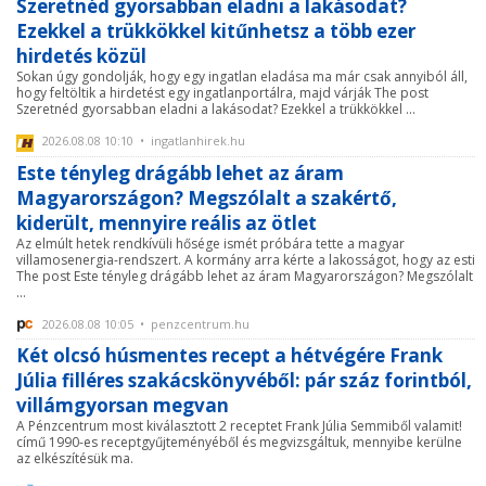
Szeretnéd gyorsabban eladni a lakásodat?
Ezekkel a trükkökkel kitűnhetsz a több ezer
hirdetés közül
Sokan úgy gondolják, hogy egy ingatlan eladása ma már csak annyiból áll,
hogy feltöltik a hirdetést egy ingatlanportálra, majd várják The post
Szeretnéd gyorsabban eladni a lakásodat? Ezekkel a trükkökkel ...
2026.08.08 10:10 • ingatlanhirek.hu
Este tényleg drágább lehet az áram
Magyarországon? Megszólalt a szakértő,
kiderült, mennyire reális az ötlet
Az elmúlt hetek rendkívüli hősége ismét próbára tette a magyar
villamosenergia-rendszert. A kormány arra kérte a lakosságot, hogy az esti
The post Este tényleg drágább lehet az áram Magyarországon? Megszólalt
...
2026.08.08 10:05 • penzcentrum.hu
Két olcsó húsmentes recept a hétvégére Frank
Júlia filléres szakácskönyvéből: pár száz forintból,
villámgyorsan megvan
A Pénzcentrum most kiválasztott 2 receptet Frank Júlia Semmiből valamit!
című 1990-es receptgyűjteményéből és megvizsgáltuk, mennyibe kerülne
az elkészítésük ma.