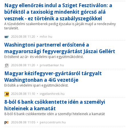
Nagy ellenőrzés indul a Sziget Fesztiválon: a
büféktől a taxisokig mindenkit górcső alá
vesznek - ez történik a szabályszegőkkel
A tűzvédelmi szakemberek pedig éjszaka is járják majd a rendezvény
területét.
2026.08.08 11:20 • mfor.hu
Washingtoni partnerrel erősítené a
magyarországi fegyvergyártást Jászai Gellért
Erősítené az űr- és védelmi ipari együttműködést.
2026.08.08 11:20 • privatbankar.hu
Magyar kézifegyver-gyártásról tárgyalt
Washingtonban a 4iG vezetője
Erősítik a védelmi ipari együttműködést.
2026.08.08 11:10 • ingatlanhirek.hu
8-ból 6 bank csökkentette idén a személyi
hiteleinek a kamatát
8-ból 6 bank csökkentette idén a személyi hiteleinek a kamatát
2026.08.08 11:05 • penzcentrum.hu