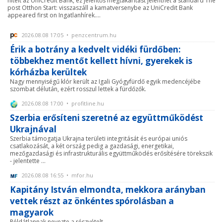
hitelt az UniCredit Bank, ez jelentős megtakarítást jelenthet a standard The
post Otthon Start: visszaszáll a kamatversenybe az UniCredit Bank
appeared first on Ingatlanhírek....
2026.08.08 17:05 • penzcentrum.hu
Érik a botrány a kedvelt vidéki fürdőben:
többekhez mentőt kellett hívni, gyerekek is
kórházba kerültek
Nagy mennyiségű klór került az Igali Gyógyfürdő egyik medencéjébe
szombat délután, ezért rosszul lettek a fürdőzők.
2026.08.08 17:00 • profitline.hu
Szerbia erősíteni szeretné az együttműködést
Ukrajnával
Szerbia támogatja Ukrajna területi integritását és európai uniós
csatlakozását, a két ország pedig a gazdasági, energetikai,
mezőgazdasági és infrastrukturális együttműködés erősítésére törekszik
- jelentette ...
2026.08.08 16:55 • mfor.hu
Kapitány István elmondta, mekkora arányban
vettek részt az önkéntes spórolásban a
magyarok
Példátlannak nevezte a részvételt.