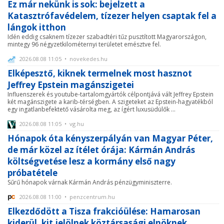
Ez már nekünk is sok: bejelzett a
Katasztrófavédelem, tízezer helyen csaptak fel a
lángok itthon
Idén eddig csaknem tízezer szabadtéri tűz pusztított Magyarországon,
mintegy 96 négyzetkilométernyi területet emésztve fel.
2026.08.08 11:05 • novekedes.hu
Elképesztő, kiknek termelnek most hasznot
Jeffrey Epstein magánszigetei
Influenszerek és youtube-tartalomgyártók célpontjává vált Jeffrey Epstein
két magánszigete a karib-térségben. A szigeteket az Epstein-hagyatékból
egy ingatlanbefektető vásárolta meg, az ígért luxusüdülők ...
2026.08.08 11:05 • vg.hu
Hónapok óta kényszerpályán van Magyar Péter,
de már közel az ítélet órája: Kármán András
költségvetése lesz a kormány első nagy
próbatétele
Sűrű hónapok várnak Kármán András pénzügyminiszterre.
2026.08.08 11:00 • penzcentrum.hu
Elkezdődött a Tisza frakcióülése: Hamarosan
kiderül, kit jelölnek köztársasági elnöknek