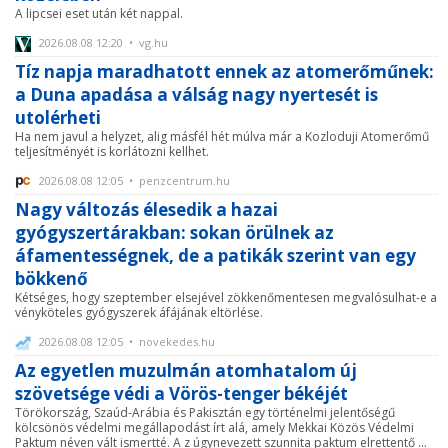
A lipcsei eset után két nappal.
2026.08.08 12:20 • vg.hu
Tíz napja maradhatott ennek az atomerőműnek:
a Duna apadása a válság nagy nyertesét is
utolérheti
Ha nem javul a helyzet, alig másfél hét múlva már a Kozloduji Atomerőmű
teljesítményét is korlátozni kellhet.
2026.08.08 12:05 • penzcentrum.hu
Nagy változás élesedik a hazai
gyógyszertárakban: sokan örülnek az
áfamentességnek, de a patikák szerint van egy
bökkenő
Kétséges, hogy szeptember elsejével zökkenőmentesen megvalósulhat-e a
vényköteles gyógyszerek áfájának eltörlése.
2026.08.08 12:05 • novekedes.hu
Az egyetlen muzulmán atomhatalom új
szövetsége védi a Vörös-tenger békéjét
Törökország, Szaúd-Arábia és Pakisztán egy történelmi jelentőségű
kölcsönös védelmi megállapodást írt alá, amely Mekkai Közös Védelmi
Paktum néven vált ismertté. A z úgynevezett szunnita paktum elrettentő ...