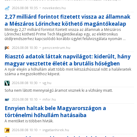
2026.08.08 10:35 • novekedes.hu
2,27 milliárd forintot fizetett vissza az államnak
a Mészáros Lőrinchez köthető magántőkealap
Mintegy 2,27 milliárd forintot fizetett vissza az államnak a Mészáros
Lőrinchez köthető Prime Tech Magántőkealap egy, az elektronikus
útdíjrendszerhez kapcsolódó korábbi ügylet felülvizsgálata nyomán ...
2026.08.08 10:30 • penzcentrum.hu
Riasztó adatok láttak napvilágot: kiderült, hány
magyar vesztette életét a brutális hőségben
A nyár elején a hőhullám alatt több mint kétszázhússzal nőtt a halálesetek
száma a megszokotthoz képest.
2026.08.08 10:30 • vg.hu
Soha nem látott mennyiségű áramot visznek ki a vízhiány miatt.
2026.08.08 10:10 • mfor.hu
Ennyien haltak bele Magyarországon a
történelmi hőhullám hatásaiba
A mentőket is többen hívták.
2026.08.08 10:10 • ingatlanhirek.hu