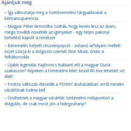
Ajánljuk még
Így változtatja meg a fizetésemelési tárgyalásokat a
•
bértranszparencia
Magyar Péter kimondta: tudták, hogy kevés lesz az áram,
•
mégis tovább növelték az igényeket - egy teljes paksnyi
terhelést kapott a rendszer
Béremelés helyett részvényopció - zuhanó árfolyam mellett
•
ezzel szúrja ki a dolgozói szemét Elon Musk, óriási a
felháborodás
Újabb legendás hajóroncs bukkant elő a magyar Duna-
•
szakaszon? Képeken a történelmi lelet: közel 80 éve lehetett víz
alatt
Fontos változás élesedik a PENNY áruházakban: erről minden
•
vásárlónak tudnia kell
Örülhetnek a magyar vásárlók: történelmi mélyponton a
•
drágulás, de csak most jön a hidegzuhany?