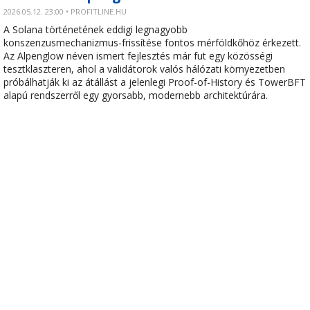
2026.05.12. 23:00 • PROFITLINE.HU
A Solana történetének eddigi legnagyobb
konszenzusmechanizmus-frissítése fontos mérföldkőhöz érkezett.
Az Alpenglow néven ismert fejlesztés már fut egy közösségi
tesztklaszteren, ahol a validátorok valós hálózati környezetben
próbálhatják ki az átállást a jelenlegi Proof-of-History és TowerBFT
alapú rendszerről egy gyorsabb, modernebb architektúrára.