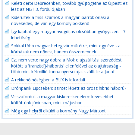
Keleti derbi Debrecenben, tovább gyűjtögetne az Újpest: ez
lesz az NB I 3. fordulójában
Kiderültek a friss számok a magyar iparról: óriási a
növekedés, de van egy komoly bökkenő
Így kaphat egy magyar nyugdíjas olcsóbban gyógyszert - 7
lehetőség
Sokkal több magyar beteg vár műtétre, mint egy éve - a
kórházak nem nőnek, hanem összemennek
Ezt nem verte nagy dobra a Mol: olajszállítási szerződést
kötött a 'tranzitdíj-háborús' ellenfelével az olajtársaság -
több mint kétmillió tonna nyersolajat szállít le a Janaf
A rekkenő hőségben a BUX is lefordult
Drónpánik Lipcsében: szintet lépett az orosz hibrid háború?
Visszafordult a magyar kiskereskedelem: kevesebbet
költöttünk júniusban, mint májusban
Még egy helyről elküldi a kormány Nagy Mártont