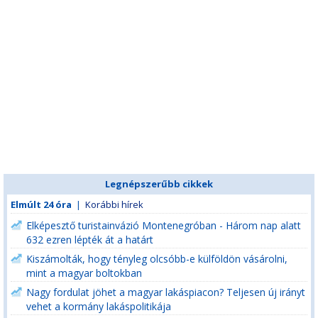
Legnépszerűbb cikkek
Elmúlt 24 óra
|
Korábbi hírek
Elképesztő turistainvázió Montenegróban - Három nap alatt
632 ezren lépték át a határt
Kiszámolták, hogy tényleg olcsóbb-e külföldön vásárolni,
mint a magyar boltokban
Nagy fordulat jöhet a magyar lakáspiacon? Teljesen új irányt
vehet a kormány lakáspolitikája