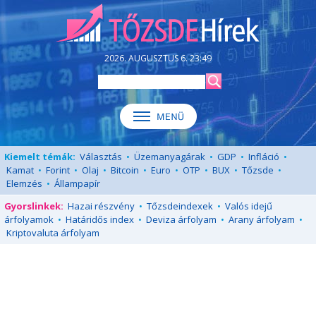
2026. AUGUSZTUS 6. 23:49
Kiemelt témák:
Választás
•
Üzemanyagárak
•
GDP
•
Infláció
•
Kamat
•
Forint
•
Olaj
•
Bitcoin
•
Euro
•
OTP
•
BUX
•
Tőzsde
•
Elemzés
•
Állampapír
Gyorslinkek:
Hazai részvény
•
Tőzsdeindexek
•
Valós idejű
árfolyamok
•
Határidős index
•
Deviza árfolyam
•
Arany árfolyam
•
Kriptovaluta árfolyam