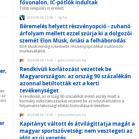
fővonalon, IC-pótlók indultak
Több település is érintett.
2026.08.06 15:50 • vg.hu
Béremelés helyett részvényopció - zuhanó
árfolyam mellett ezzel szúrja ki a dolgozói
szemét Elon Musk, óriási a felháborodás
Elon Musk mindig is kedvelte részvényopciókkal ösztönözni
munkavállalóit.
2026.08.06 15:45 • penzcentrum.hu
Rendkívüli korlátozást vezettek be
er,
Magyarországon: az ország 90 százalékán
azonnal betiltották ezt a kerti
tevékenységet
int
b az
A rendkívüli, az ország 90 százalékát érintő aszály miatt a
ciós
kormány vízkorlátozásokat vezetett be az ivóvízhálózaton a
folyamatos lakossági ellátás biztosítása érdekében.
2026.08.06 15:45 • penzcentrum.hu
ar
Kapitányt váltott és átvilágíttatja magát a
magyar sportszövetség: nem vesztegeti az
időt az új vezetés