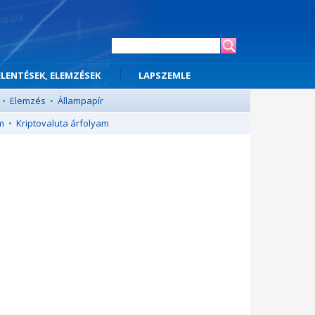
ELENTÉSEK, ELEMZÉSEK
LAPSZEMLE
•
Elemzés
•
Állampapír
m
•
Kriptovaluta árfolyam