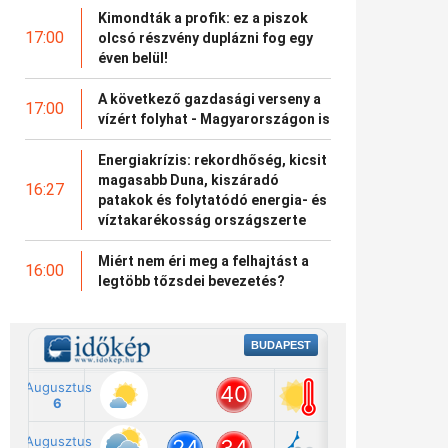
Kimondták a profik: ez a piszok
17:00
olcsó részvény duplázni fog egy
éven belül!
A következő gazdasági verseny a
17:00
vízért folyhat - Magyarországon is
Energiakrízis: rekordhőség, kicsit
magasabb Duna, kiszáradó
16:27
patakok és folytatódó energia- és
víztakarékosság országszerte
Miért nem éri meg a felhajtást a
16:00
legtöbb tőzsdei bevezetés?