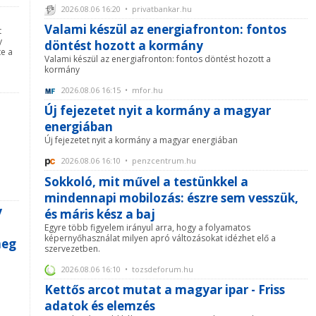
2026.08.06 16:20 • privatbankar.hu
Valami készül az energiafronton: fontos
t
y
döntést hozott a kormány
te a
Valami készül az energiafronton: fontos döntést hozott a
kormány
2026.08.06 16:15 • mfor.hu
Új fejezetet nyit a kormány a magyar
energiában
Új fejezetet nyit a kormány a magyar energiában
2026.08.06 16:10 • penzcentrum.hu
Sokkoló, mit művel a testünkkel a
mindennapi mobilozás: észre sem vesszük,
y
és máris kész a baj
Egyre több figyelem irányul arra, hogy a folyamatos
képernyőhasználat milyen apró változásokat idézhet elő a
meg
szervezetben.
2026.08.06 16:10 • tozsdeforum.hu
Kettős arcot mutat a magyar ipar - Friss
adatok és elemzés