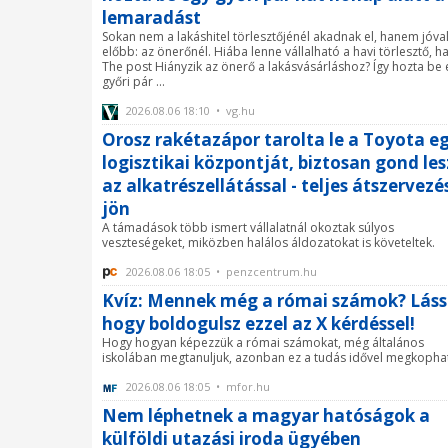
lemaradást
Sokan nem a lakáshitel törlesztőjénél akadnak el, hanem jóva
előbb: az önerőnél. Hiába lenne vállalható a havi törlesztő, h
The post Hiányzik az önerő a lakásvásárláshoz? Így hozta be 
győri pár ...
2026.08.06 18:10 • vg.hu
Orosz rakétazápor tarolta le a Toyota e
logisztikai központját, biztosan gond les
az alkatrészellátással - teljes átszervezé
jön
A támadások több ismert vállalatnál okoztak súlyos
veszteségeket, miközben halálos áldozatokat is követeltek.
2026.08.06 18:05 • penzcentrum.hu
Kvíz: Mennek még a római számok? Láss
hogy boldogulsz ezzel az X kérdéssel!
Hogy hogyan képezzük a római számokat, még általános
iskolában megtanuljuk, azonban ez a tudás idővel megkopha
2026.08.06 18:05 • mfor.hu
Nem léphetnek a magyar hatóságok a
külföldi utazási iroda ügyében