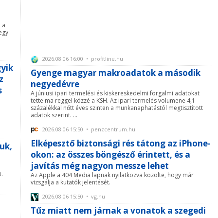
l
a a
egy
2026.08.06 16:00 • profitline.hu
gyik
Gyenge magyar makroadatok a második
z
negyedévre
s
A júniusi ipari termelési és kiskereskedelmi forgalmi adatokat
tette ma reggel közzé a KSH. Az ipari termelés volumene 4,1
százalékkal nőtt éves szinten a munkanaphatástól megtisztított
adatok szerint. ...
2026.08.06 15:50 • penzcentrum.hu
Elképesztő biztonsági rés tátong az iPhone-
uk,
okon: az összes böngésző érintett, és a
javítás még nagyon messze lehet
t.
Az Apple a 404 Media lapnak nyilatkozva közölte, hogy már
vizsgálja a kutatók jelentését.
2026.08.06 15:50 • vg.hu
Tűz miatt nem járnak a vonatok a szegedi