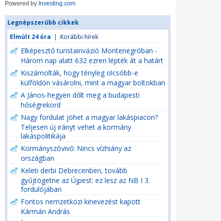
Powered by
Investing.com
Legnépszerűbb cikkek
Elmúlt 24 óra
|
Korábbi hírek
Elképesztő turistainvázió Montenegróban -
Három nap alatt 632 ezren lépték át a határt
Kiszámolták, hogy tényleg olcsóbb-e
külföldön vásárolni, mint a magyar boltokban
A János-hegyen dőlt meg a budapesti
hőségrekord
Nagy fordulat jöhet a magyar lakáspiacon?
Teljesen új irányt vehet a kormány
lakáspolitikája
Kormányszóvivő: Nincs vízhiány az
országban
Keleti derbi Debrecenben, tovább
gyűjtögetne az Újpest: ez lesz az NB I 3.
fordulójában
Fontos nemzetközi kinevezést kapott
Kármán András