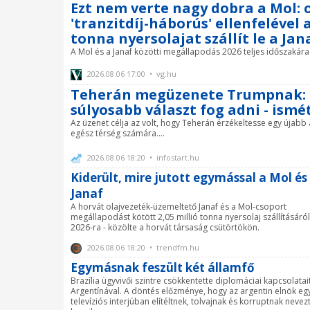
Ezt nem verte nagy dobra a Mol: o
'tranzitdíj-háborús' ellenfelével 
tonna nyersolajat szállít le a Jan
A Mol és a Janaf közötti megállapodás 2026 teljes időszakára rögz
2026.08.06 17:00 • vg.hu
Teherán megüzenete Trumpnak: m
súlyosabb választ fog adni - ismé
Az üzenet célja az volt, hogy Teherán érzékeltesse egy újab
egész térség számára....
2026.08.06 18:20 • infostart.hu
Kiderült, mire jutott egymással a Mol és
Janaf
A horvát olajvezeték-üzemeltető Janaf és a Mol-csoport
megállapodást kötött 2,05 millió tonna nyersolaj szállításáról
2026-ra - közölte a horvát társaság csütörtökön.
2026.08.06 18:20 • trendfm.hu
Egymásnak feszült két államfő
Brazília ügyvivői szintre csökkentette diplomáciai kapcsolatai
Argentínával. A döntés előzménye, hogy az argentin elnök eg
televíziós interjúban elítéltnek, tolvajnak és korruptnak nevez