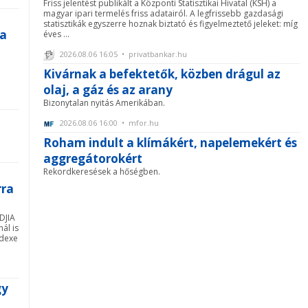
Friss jelentést publikált a Központi Statisztikai Hivatal (KSH) a
magyar ipari termelés friss adatairól. A legfrissebb gazdasági
statisztikák egyszerre hoznak biztató és figyelmeztető jeleket: míg
 a
éves ...
2026.08.06 16:05 • privatbankar.hu
Kivárnak a befektetők, közben drágul az
olaj, a gáz és az arany
Bizonytalan nyitás Amerikában.
2026.08.06 16:00 • mfor.hu
Roham indult a klímákért, napelemekért és
aggregátorokért
Rekordkeresések a hőségben.
rra
DJIA
ál is
ndexe
gy