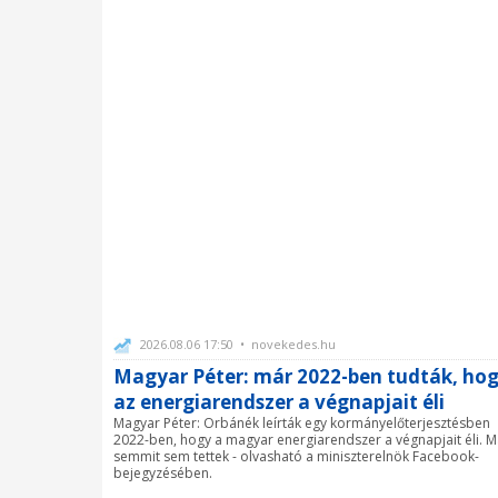
2026.08.06 17:50 • novekedes.hu
Magyar Péter: már 2022-ben tudták, ho
az energiarendszer a végnapjait éli
Magyar Péter: Orbánék leírták egy kormányelőterjesztésben
2022-ben, hogy a magyar energiarendszer a végnapjait éli. M
semmit sem tettek - olvasható a miniszterelnök Facebook-
bejegyzésében.