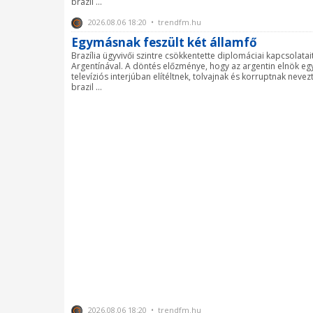
brazil ...
2026.08.06 18:20 • trendfm.hu
Egymásnak feszült két államfő
Brazília ügyvivői szintre csökkentette diplomáciai kapcsolatai
Argentínával. A döntés előzménye, hogy az argentin elnök eg
televíziós interjúban elítéltnek, tolvajnak és korruptnak nevez
brazil ...
2026.08.06 18:20 • trendfm.hu