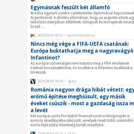
Egymásnak feszült két államfő
Brazília ügyvivői szintre csökkentette diplomáciai kapcsolatai
Argentínával. A döntés előzménye, hogy az argentin elnök eg
televíziós interjúban elítéltnek, tolvajnak és korruptnak nevez
brazil ...
2026.08.06 18:15 • penzcentrum.hu
Nincs még vége a FIFA-UEFA csatának:
Európa buktathatja meg a nagyravágyó
Infantinot?
Az európai szövetséget nem hatotta meg a FIFA elnökének
írásbeli bocsánatkérése, és továbbra is Infantino leváltására
törekszik
2026.08.06 18:15 • vg.hu
Románia nagyon drága hibát vétett: eg
erőmű építése meghiúsult, egy másik
éveket csúszik - most a gazdaság issza 
a levét
Két európai uniós forrásból finanszírozott erőműprojekt is
komoly akadályokba ütközött, amelyek miatt több százmillió
eurós fejlesztési lehetőség került veszélybe.
2026.08.06 18:15 • vg.hu