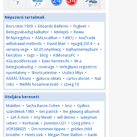
Népszerű tartalmak
Bors Istvn 1939
•
Edoardo Ballerini
•
fogkvet
•
Betegszabadsg kalkultor
•
kitelepls
•
Rewia
Bt.Nyiregyhza
•
ASALocalRun
•
149(1)
•
AvaTrade
withdrawal methods
•
David Blair
•
nyugdj 2014
•
a
verseny vege
•
62,01,nAyAhwzj
•
KatharineHepburn
•
fancybox
•
tags
•
blog
•
ASMonacoFC
•
AGLstockforecast
•
Euler hermes lls
•
Mi a
betegszabadsg
•
coverage
•
mrlegkpes regisztrcis
nyomtatvny
•
Shorts jelentse
•
Usztics Mtys
•
ÄĂĂĂĹˇĂĂszni
•
gpkocsi oktats
•
carlos alocen
•
Nat
cnbc
•
Metlife hozamvarázsló
•
szveg 10
Utoljára keresett
Mukilteo
•
Sacha Baron Cohen
•
lesz
•
Gyilkos
szándékok 1985
•
tim patrick
•
lee gikwang albumok
•
szÄ Ä mon
•
Irny Mexik!
•
will dennis
•
suleyman
cebeci
•
Korhazak
•
Juventus U21
•
Long johns
•
VÖR388025
•
Dm tommee tippee
•
golden child
breathe
•
Heets izek
•
Megan Thee Stallion
•
banki