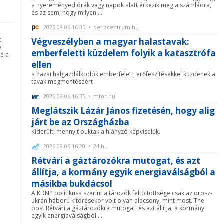
a nyereményed órák vagy napok alatt érkezik meg a számládra,
és az sem, hogy milyen ...
2026.08.06 16:35 • penzcentrum.hu
t
Végveszélyben a magyar halastavak:
y
emberfeletti küzdelem folyik a katasztrófa
te a
ellen
a hazai halgazdálkodók emberfeletti erőfeszítésekkel küzdenek a
tavak megmentéséért
2026.08.06 16:35 • mfor.hu
Meglátszik Lázár János fizetésén, hogy alig
járt be az Országházba
Kiderült, mennyit buktak a hiányzó képviselők.
2026.08.06 16:20 • 24.hu
Rétvári a gáztározókra mutogat, és azt
állítja, a kormány egyik energiaválságból a
másikba bukdácsol
A KDNP politikusa szerint a tározók feltöltöttsége csak az orosz-
ukrán háború kitörésekor volt olyan alacsony, mint most. The
post Rétvári a gáztározókra mutogat, és azt állítja, a kormány
egyik energiaválságból ...