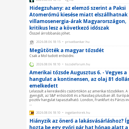
Hidegzuhany: az elemző szerint a Paksi
Atomerőmű kiesése miatt elszállhatnak
villamosenergia-árak Magyarországon,
kritikus lesz a következő időszak
Ősszel árrobbanás jöhet.
2026.08.06 18:15 • privatbankar.hu
Megütötték a magyar tőzsdét
Csak a Mol tudott erősödni.
2026.08.06 18:10 • tozsdeforum.hu
Amerikai tőzsde Augusztus 6. - Vegyes a
hangulat a kontinensen, az olaj 81 dollá
emelkedett
Lelassult a kereskedés csütörtökön az amerikai tőzsdéken. A 
gyengült, az S&P erősödött és a Nasdaq pluszban áll. Európán
pozitív hangulat tapasztalható. London, Frankfurt és Párizs i
...
2026.08.06 18:10 • ingatlanhirek.hu
Hiányzik az önerő a lakásvásárláshoz? Í
hozta be egy győri pár hat hónap alatt a