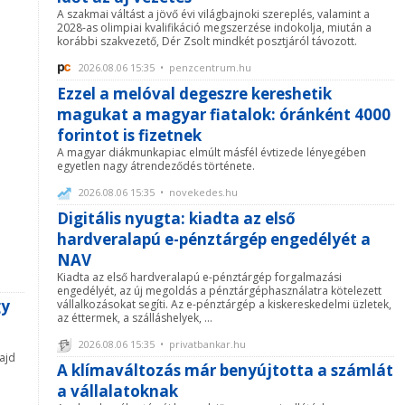
A szakmai váltást a jövő évi világbajnoki szereplés, valamint a
2028-as olimpiai kvalifikáció megszerzése indokolja, miután a
korábbi szakvezető, Dér Zsolt mindkét posztjáról távozott.
2026.08.06 15:35 • penzcentrum.hu
Ezzel a melóval degeszre kereshetik
magukat a magyar fiatalok: óránként 4000
forintot is fizetnek
A magyar diákmunkapiac elmúlt másfél évtizede lényegében
egyetlen nagy átrendeződés története.
2026.08.06 15:35 • novekedes.hu
Digitális nyugta: kiadta az első
hardveralapú e-pénztárgép engedélyét a
NAV
Kiadta az első hardveralapú e-pénztárgép forgalmazási
engedélyét, az új megoldás a pénztárgéphasználatra kötelezett
gy
vállalkozásokat segíti. Az e-pénztárgép a kiskereskedelmi üzletek,
az éttermek, a szálláshelyek, ...
2026.08.06 15:35 • privatbankar.hu
ajd
A klímaváltozás már benyújtotta a számlát
a vállalatoknak