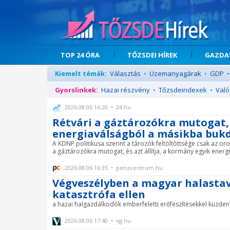
TOP 24 ÓRA
TŐZSDEI HÍREK
GAZDAS
Kiemelt témák:
Választás
•
Üzemanyagárak
•
GDP
•
Gyorslinkek:
Hazai részvény
•
Tőzsdeindexek
•
Való
2026.08.06 16:20 • 24.hu
Rétvári a gáztározókra mutogat, 
energiaválságból a másikba buk
A KDNP politikusa szerint a tározók feltöltöttsége csak az or
a gáztározókra mutogat, és azt állítja, a kormány egyik energ
2026.08.06 16:35 • penzcentrum.hu
Végveszélyben a magyar halastav
katasztrófa ellen
a hazai halgazdálkodók emberfeletti erőfeszítésekkel küzden
2026.08.06 17:40 • vg.hu