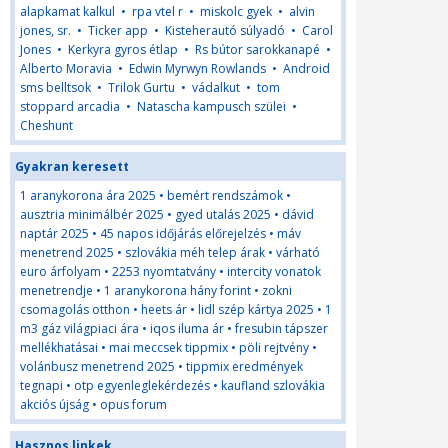
alapkamat kalkul
•
rpa vtel r
•
miskolc gyek
•
alvin
jones, sr.
•
Ticker app
•
Kisteherautó súlyadó
•
Carol
Jones
•
Kerkyra gyros étlap
•
Rs bútor sarokkanapé
•
Alberto Moravia
•
Edwin Myrwyn Rowlands
•
Android
sms belltsok
•
Trilok Gurtu
•
vádalkut
•
tom
stoppard arcadia
•
Natascha kampusch szülei
•
Cheshunt
Gyakran keresett
1 aranykorona ára 2025
•
bemért rendszámok
•
ausztria minimálbér 2025
•
gyed utalás 2025
•
dávid
naptár 2025
•
45 napos időjárás előrejelzés
•
máv
menetrend 2025
•
szlovákia méh telep árak
•
várható
euro árfolyam
•
2253 nyomtatvány
•
intercity vonatok
menetrendje
•
1 aranykorona hány forint
•
zokni
csomagolás otthon
•
heets ár
•
lidl szép kártya 2025
•
1
m3 gáz világpiaci ára
•
iqos iluma ár
•
fresubin tápszer
mellékhatásai
•
mai meccsek tippmix
•
pöli rejtvény
•
volánbusz menetrend 2025
•
tippmix eredmények
tegnapi
•
otp egyenleglekérdezés
•
kaufland szlovákia
akciós újság
•
opus forum
Hasznos linkek