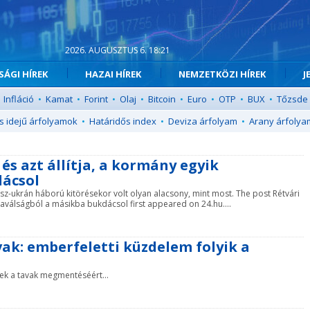
2026. AUGUSZTUS 6. 18:21
ÁGI HÍREK
HAZAI HÍREK
NEMZETKÖZI HÍREK
J
Infláció
•
Kamat
•
Forint
•
Olaj
•
Bitcoin
•
Euro
•
OTP
•
BUX
•
Tőzsde
s idejű árfolyamok
•
Határidős index
•
Deviza árfolyam
•
Arany árfolya
és azt állítja, a kormány egyik
dácsol
osz-ukrán háború kitörésekor volt olyan alacsony, mint most. The post Rétvári
iaválságból a másikba bukdácsol first appeared on 24.hu....
ak: emberfeletti küzdelem folyik a
ek a tavak megmentéséért...