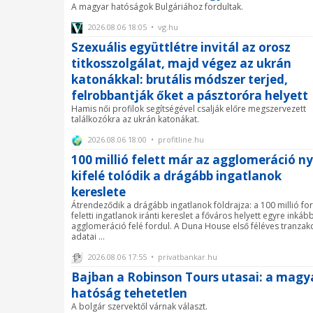
A magyar hatóságok Bulgáriához fordultak.
2026.08.06 18:05 • vg.hu
Szexuális együttlétre invitál az orosz
titkosszolgálat, majd végez az ukrán
katonákkal: brutális módszer terjed,
felrobbantják őket a pásztoróra helyett
Hamis női profilok segítségével csalják előre megszervezett
találkozókra az ukrán katonákat.
2026.08.06 18:00 • profitline.hu
100 millió felett már az agglomeráció ny
kifelé tolódik a drágább ingatlanok
kereslete
Átrendeződik a drágább ingatlanok földrajza: a 100 millió for
feletti ingatlanok iránti kereslet a főváros helyett egyre inkáb
agglomeráció felé fordul. A Duna House első féléves tranzak
adatai ...
2026.08.06 17:55 • privatbankar.hu
Bajban a Robinson Tours utasai: a magy
hatóság tehetetlen
A bolgár szervektől várnak választ.