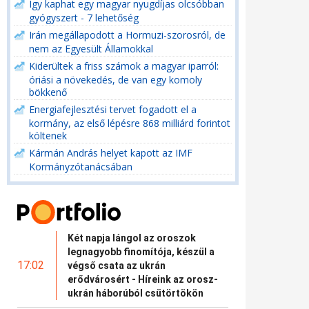
Így kaphat egy magyar nyugdíjas olcsóbban
gyógyszert - 7 lehetőség
Irán megállapodott a Hormuzi-szorosról, de
nem az Egyesült Államokkal
Kiderültek a friss számok a magyar iparról:
óriási a növekedés, de van egy komoly
bökkenő
Energiafejlesztési tervet fogadott el a
kormány, az első lépésre 868 milliárd forintot
költenek
Kármán András helyet kapott az IMF
Kormányzótanácsában
Két napja lángol az oroszok
legnagyobb finomítója, készül a
17:02
végső csata az ukrán
erődvárosért - Híreink az orosz-
ukrán háborúból csütörtökön