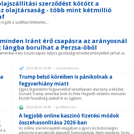
lajszállítási szerződést kötött a
az olajtársaság - több mint kétmillió
af
íti a szállítás feltételeit....
inden Iránt érő csapásra az arányosnál
t lángba borulhat a Perzsa-öböl
b amerikai-iráni összecsapás súlyos gazdasági következményekkel járhat az
2026.08.06 16:40 • novekedes.hu
 a
Trump belső köreiben is pánikolnak a
fegyverhiány miatt
Egyes légvédelmi fegyverekből veszélyesen alacsony a készlet,
Donald Trump amerikai lnök és Pete Hegseth védelmi miniszter
között feszültség alakult ki az ügyben.
2026.08.06 16:40 • profitline.hu
A legjobb online kaszinó fizetési módok
t
összehasonlítása 2026-ban
y
Az online szerencsejáték világában a gyors és biztonságos
te a
pénzügyi tranzakciók alapvető fontosságúak. Nem mindegy, hogy