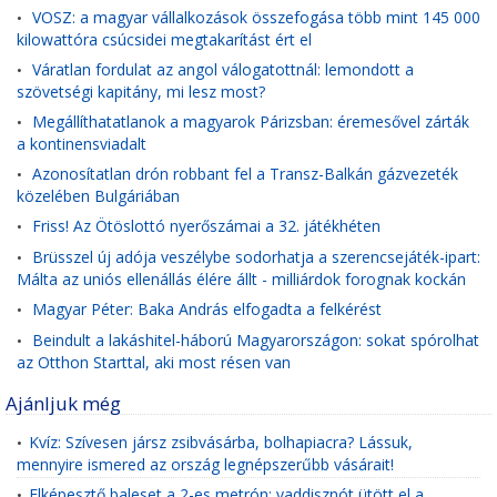
VOSZ: a magyar vállalkozások összefogása több mint 145 000
•
kilowattóra csúcsidei megtakarítást ért el
Váratlan fordulat az angol válogatottnál: lemondott a
•
szövetségi kapitány, mi lesz most?
Megállíthatatlanok a magyarok Párizsban: éremesővel zárták
•
a kontinensviadalt
Azonosítatlan drón robbant fel a Transz-Balkán gázvezeték
•
közelében Bulgáriában
Friss! Az Ötöslottó nyerőszámai a 32. játékhéten
•
Brüsszel új adója veszélybe sodorhatja a szerencsejáték-ipart:
•
Málta az uniós ellenállás élére állt - milliárdok forognak kockán
Magyar Péter: Baka András elfogadta a felkérést
•
Beindult a lakáshitel-háború Magyarországon: sokat spórolhat
•
az Otthon Starttal, aki most résen van
Ajánljuk még
Kvíz: Szívesen jársz zsibvásárba, bolhapiacra? Lássuk,
•
mennyire ismered az ország legnépszerűbb vásárait!
Elképesztő baleset a 2-es metrón: vaddisznót ütött el a
•