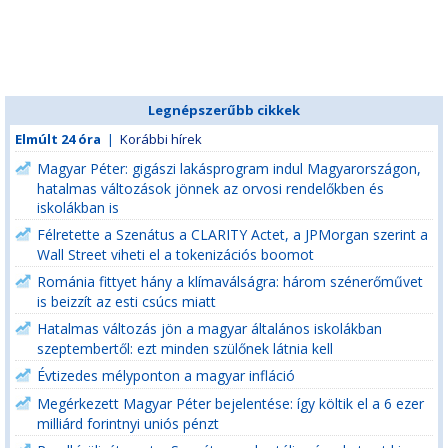
Legnépszerűbb cikkek
Elmúlt 24 óra
|
Korábbi hírek
Magyar Péter: gigászi lakásprogram indul Magyarországon,
hatalmas változások jönnek az orvosi rendelőkben és
iskolákban is
Félretette a Szenátus a CLARITY Actet, a JPMorgan szerint a
Wall Street viheti el a tokenizációs boomot
Románia fittyet hány a klímaválságra: három szénerőművet
is beizzít az esti csúcs miatt
Hatalmas változás jön a magyar általános iskolákban
szeptembertől: ezt minden szülőnek látnia kell
Évtizedes mélyponton a magyar infláció
Megérkezett Magyar Péter bejelentése: így költik el a 6 ezer
milliárd forintnyi uniós pénzt