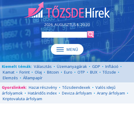
2026. AUGUSZTUS 8. 20:20
Kiemelt témák:
Választás
•
Üzemanyagárak
•
GDP
•
Infláció
•
Kamat
•
Forint
•
Olaj
•
Bitcoin
•
Euro
•
OTP
•
BUX
•
Tőzsde
•
Elemzés
•
Állampapír
Gyorslinkek:
Hazai részvény
•
Tőzsdeindexek
•
Valós idejű
árfolyamok
•
Határidős index
•
Deviza árfolyam
•
Arany árfolyam
•
Kriptovaluta árfolyam