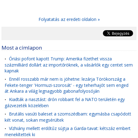
Folyatatás az eredeti oldalon »
Most a címlapon
Óriási pofont kapott Trump: Amerika fizethet vissza
•
százmilliárd dollárt az importőröknek, a vásárlók egy centet sem
kapnak
Ennél rosszabb már nem is jöhetne: lezárja Törökország a
•
Fekete-tenger 'Hormuzi-szorosát' - egy teherhajót sem enged
át Ankara a világ legnagyobb gabonafolyosóján
Kiadták a riasztást: drón robbant fel a NATO területén egy
•
gázvezeték közelében
Brutális vasúti baleset a szomszédbam: egymásba csapódott
•
két vonat, sokan megsérültek
Vízhiány mellett erdőtűz sújtja a Garda-tavat: kétszáz embert
•
menekítettek ki