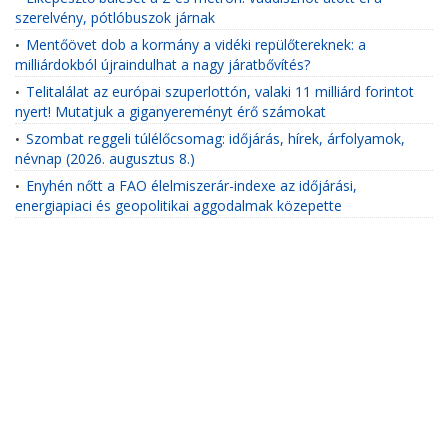
szerelvény, pótlóbuszok járnak
Mentőövet dob a kormány a vidéki repülőtereknek: a
•
milliárdokból újraindulhat a nagy járatbővítés?
Telitalálat az európai szuperlottón, valaki 11 milliárd forintot
•
nyert! Mutatjuk a giganyereményt érő számokat
Szombat reggeli túlélőcsomag: időjárás, hírek, árfolyamok,
•
névnap (2026. augusztus 8.)
Enyhén nőtt a FAO élelmiszerár-indexe az időjárási,
•
energiapiaci és geopolitikai aggodalmak közepette