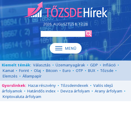
2026. AUGUSZTUS 8. 12:28
Kiemelt témák:
Választás
•
Üzemanyagárak
•
GDP
•
Infláció
•
Kamat
•
Forint
•
Olaj
•
Bitcoin
•
Euro
•
OTP
•
BUX
•
Tőzsde
•
Elemzés
•
Állampapír
Gyorslinkek:
Hazai részvény
•
Tőzsdeindexek
•
Valós idejű
árfolyamok
•
Határidős index
•
Deviza árfolyam
•
Arany árfolyam
•
Kriptovaluta árfolyam