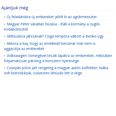
Ajánljuk még
Új feladatokra új embereket jelölt ki az agrárminiszter
•
Magyar Péter váratlan húzása - Eláll a kormány a zuglói
•
irodabiznisztől
Időhúzásra játszanak? Csiga tempóra váltott a Benko-ügy
•
Akkora a baj, hogy az emelkedő benzinár már nem is
•
aggasztja az embereket
Volkswagen: tömegével teszik lapátra az embereket, miközben
•
folyamatosan párolog a konszern nyeresége
Csúnyán pórul járt rengeteg a magyar autós külföldön: hiába
•
volt biztosításuk, százezres lehúzás lett a vége