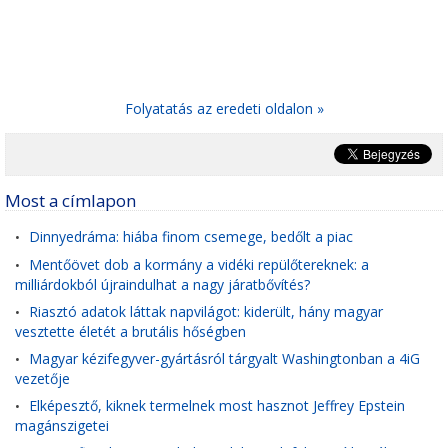
Folyatatás az eredeti oldalon »
Most a címlapon
Dinnyedráma: hiába finom csemege, bedőlt a piac
•
Mentőövet dob a kormány a vidéki repülőtereknek: a
•
milliárdokból újraindulhat a nagy járatbővítés?
Riasztó adatok láttak napvilágot: kiderült, hány magyar
•
vesztette életét a brutális hőségben
Magyar kézifegyver-gyártásról tárgyalt Washingtonban a 4iG
•
vezetője
Elképesztő, kiknek termelnek most hasznot Jeffrey Epstein
•
magánszigetei