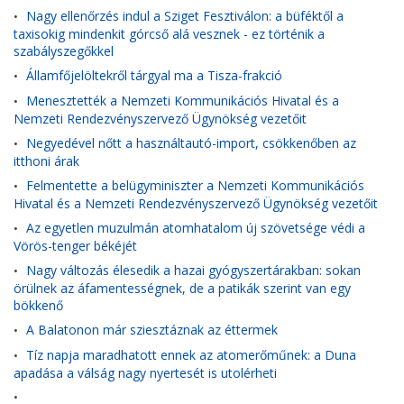
Nagy ellenőrzés indul a Sziget Fesztiválon: a büféktől a
•
taxisokig mindenkit górcső alá vesznek - ez történik a
szabályszegőkkel
Államfőjelöltekről tárgyal ma a Tisza-frakció
•
Menesztették a Nemzeti Kommunikációs Hivatal és a
•
Nemzeti Rendezvényszervező Ügynökség vezetőit
Negyedével nőtt a használtautó-import, csökkenőben az
•
itthoni árak
Felmentette a belügyminiszter a Nemzeti Kommunikációs
•
Hivatal és a Nemzeti Rendezvényszervező Ügynökség vezetőit
Az egyetlen muzulmán atomhatalom új szövetsége védi a
•
Vörös-tenger békéjét
Nagy változás élesedik a hazai gyógyszertárakban: sokan
•
örülnek az áfamentességnek, de a patikák szerint van egy
bökkenő
A Balatonon már sziesztáznak az éttermek
•
Tíz napja maradhatott ennek az atomerőműnek: a Duna
•
apadása a válság nagy nyertesét is utolérheti
•