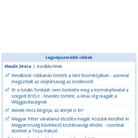
Legnépszerűbb cikkek
Elmúlt 24 óra
|
Korábbi hírek
Rendkívüli: robbanás történt a Mol finomítójában - azonnal
megszólalt az olajtársaság az incidensről
Itt a totális fordulat: nem büntette meg a kormányhivatal a
szegedi BYD-t - tévedés történt, a kínai cég reagált a
Világgazdaságnak
Akinek nincs bingója, az annyit is ér?
Magyar Péter váratlanul elszólta magát: közülük kerülhet ki
Magyarország következő köztársasági elnöke - szombat
dönthet a Tisza-frakció