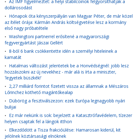
Az IMF figyelmeztet: a helyi stabilcoinok felgyorsíthatják a
•
dollárosodást
Hónapok óta kényszerpályán van Magyar Péter, de már közel
•
az ítélet órája: Kármán András költségvetése lesz a kormány
első nagy próbatétele
Washingtoni partnerrel erősítené a magyarországi
•
fegyvergyártást Jászai Gellért
8-ból 6 bank csökkentette idén a személyi hiteleinek a
•
kamatát
Hatalmas változást jelentetek be a Honvédségnél: jobb lesz
•
hozzászokni az új nevekhez - már alá is írta a miniszter,
'legyetek büszkék!'
2,27 milliárd forintot fizetett vissza az államnak a Mészáros
•
Lőrinchez köthető magántőkealap
Dübörög a fesztiválszezon: ezek Európa legnagyobb nyári
•
bulijai
Ez már nekünk is sok: bejelzett a Katasztrófavédelem, tízezer
•
helyen csaptak fel a lángok itthon
Elkezdődött a Tisza frakcióülése: Hamarosan kiderül, kit
•
jelölnek köztársasági elnöknek