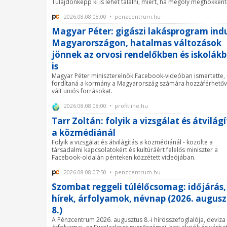
Tulajdonképp ki is lehet találni, miért, ha mégoly meghökkentő
2026.08.08 08:00 • penzcentrum.hu
Magyar Péter: gigászi lakásprogram ind
Magyarországon, hatalmas változások
jönnek az orvosi rendelőkben és iskolák
is
Magyar Péter miniszterelnök Facebook-videóban ismertette,
fordítaná a kormány a Magyarország számára hozzáférhető
vált uniós forrásokat.
2026.08.08 08:00 • profitline.hu
Tarr Zoltán: folyik a vizsgálat és átvilág
a közmédiánál
Folyik a vizsgálat és átvilágítás a közmédiánál - közölte a
társadalmi kapcsolatokért és kultúráért felelős miniszter a
Facebook-oldalán pénteken közzétett videójában.
2026.08.08 07:50 • penzcentrum.hu
Szombat reggeli túlélőcsomag: időjárás,
hírek, árfolyamok, névnap (2026. augusz
8.)
A Pénzcentrum 2026. augusztus 8.-i hírösszefoglalója, deviza