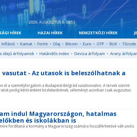
2026. AUGUSZTUS 8. 08:53
ÁGI HÍREK
HAZAI HÍREK
NEMZETKÖZI HÍREK
J
Infláció
•
Kamat
•
Forint
•
Olaj
•
Bitcoin
•
Euro
•
OTP
•
BUX
•
Tőzsde
s idejű árfolyamok
•
Határidős index
•
Deviza árfolyam
•
Arany árfolya
 vasutat - Az utasok is beleszólhatnak a
on el a személyforgalom a Budapest-Belgrád vasútvonalon. A tervek szerint
 járatok pedig kétóránként közlekednének, véleményt azonban csak augusztus
gram indul Magyarországon, hatalmas
előkben és iskolákban is
 mire fordítaná a kormány a Magyarország számára hozzáférhetővé vált uniós