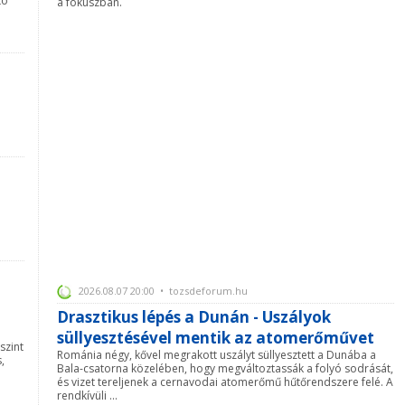
tó
a fókuszban.
2026.08.07 20:00 • tozsdeforum.hu
Drasztikus lépés a Dunán - Uszályok
süllyesztésével mentik az atomerőművet
szint
Románia négy, kővel megrakott uszályt süllyesztett a Dunába a
,
Bala-csatorna közelében, hogy megváltoztassák a folyó sodrását,
és vizet tereljenek a cernavodai atomerőmű hűtőrendszere felé. A
rendkívüli ...