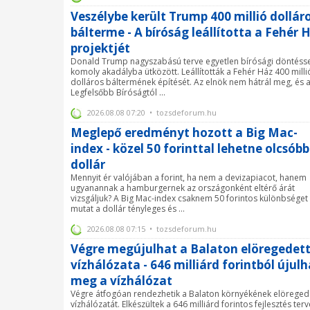
Veszélybe került Trump 400 millió dollár
bálterme - A bíróság leállította a Fehér 
projektjét
Donald Trump nagyszabású terve egyetlen bírósági döntésse
komoly akadályba ütközött. Leállították a Fehér Ház 400 milli
dolláros báltermének építését. Az elnök nem hátrál meg, és 
Legfelsőbb Bíróságtól ...
2026.08.08 07:20 • tozsdeforum.hu
Meglepő eredményt hozott a Big Mac-
index - közel 50 forinttal lehetne olcsóbb
dollár
Mennyit ér valójában a forint, ha nem a devizapiacot, hanem
ugyanannak a hamburgernek az országonként eltérő árát
vizsgáljuk? A Big Mac-index csaknem 50 forintos különbséget
mutat a dollár tényleges és ...
2026.08.08 07:15 • tozsdeforum.hu
Végre megújulhat a Balaton elöregedet
vízhálózata - 646 milliárd forintból újulh
meg a vízhálózat
Végre átfogóan rendezhetik a Balaton környékének elöreged
vízhálózatát. Elkészültek a 646 milliárd forintos fejlesztés terv