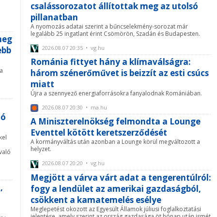
csalássorozatot állítottak meg az utolsó
pillanatban
A nyomozás adatai szerint a bűncselekmény-sorozat már
legalább 25 ingatlant érint Csömörön, Szadán és Budapesten.
meg
2026.08.07 20:35 • vg.hu
ebb
Románia fittyet hány a klímaválságra:
 a
három szénerőművet is beizzít az esti csúcs
miatt
Újra a szennyező energiaforrásokra fanyalodnak Romániában.
2026.08.07 20:30 • ma.hu
ló
A Miniszterelnökség felmondta a Lounge
Eventtel kötött keretszerződését
kel
A kormányváltás után azonban a Lounge körül megváltozott a
helyzet.
való
2026.08.07 20:20 • vg.hu
Megjött a várva várt adat a tengerentúlról:
,
fogy a lendület az amerikai gazdaságból,
csökkent a kamatemelés esélye
Meglepetést okozott az Egyesült Államok júliusi foglalkoztatási
jelentése, amely szerint az ország gazdasága öt hónap után ismét