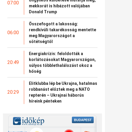
07:00
mekkorát is hibázott valójában
Donald Trump
Összefogott a lakosság:
rendkívüli takarékosság mentette
06:00
meg Magyarországot a
sötétségtől
Energiakrízis: feloldották a
korlátozásokat Magyarországon,
20:49
súlyos többlethalálozást okoz a
hőség
Elitklubba lép be Ukrajna, hatalmas
robbanást előztek meg a NATO
20:29
repterén – Ukrajnai háborús
híreink pénteken