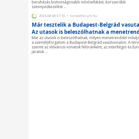
beruházás biztonságosabb ivóvízellátást, korszerűbb
szennyvízkezelést ...
2026.08.08 07:10 • tozsdeforum.hu
Már tesztelik a Budapest-Belgrád vasuta
Az utasok is beleszólhatnak a menetren
Már az utasok is beleszólhatnak, milyen menetrenddel induljo
a személyforgalom a Budapest-Belgrád vasútvonalon. A terv
szerint az elővárosi vonatok félóránként, az InterRégió és Eur
járatok ...