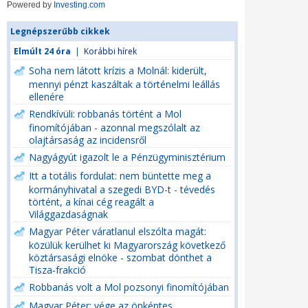
Powered by
Investing.com
Legnépszerűbb cikkek
Elmúlt 24 óra
|
Korábbi hírek
Soha nem látott krízis a Molnál: kiderült,
mennyi pénzt kaszáltak a történelmi leállás
ellenére
Rendkívüli: robbanás történt a Mol
finomítójában - azonnal megszólalt az
olajtársaság az incidensről
Nagyágyút igazolt le a Pénzügyminisztérium
Itt a totális fordulat: nem büntette meg a
kormányhivatal a szegedi BYD-t - tévedés
történt, a kínai cég reagált a
Világgazdaságnak
Magyar Péter váratlanul elszólta magát:
közülük kerülhet ki Magyarország következő
köztársasági elnöke - szombat dönthet a
Tisza-frakció
Robbanás volt a Mol pozsonyi finomítójában
Magyar Péter: vége az önkéntes