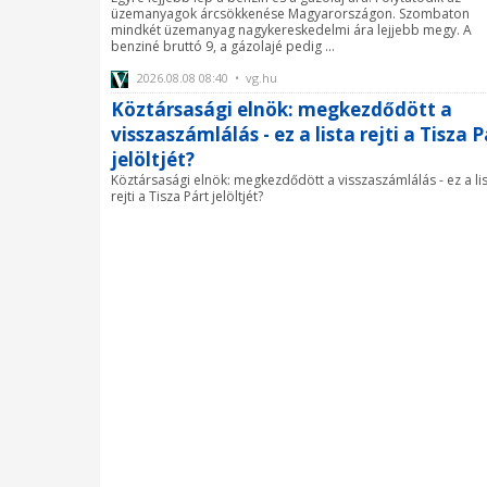
üzemanyagok árcsökkenése Magyarországon. Szombaton
mindkét üzemanyag nagykereskedelmi ára lejjebb megy. A
benziné bruttó 9, a gázolajé pedig ...
2026.08.08 08:40 • vg.hu
Köztársasági elnök: megkezdődött a
visszaszámlálás - ez a lista rejti a Tisza P
jelöltjét?
Köztársasági elnök: megkezdődött a visszaszámlálás - ez a li
rejti a Tisza Párt jelöltjét?