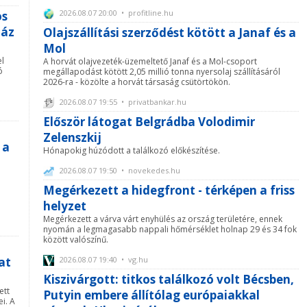
2026.08.07 20:00 • profitline.hu
os
Ház
Olajszállítási szerződést kötött a Janaf és a
Mol
l
A horvát olajvezeték-üzemeltető Janaf és a Mol-csoport
ó
megállapodást kötött 2,05 millió tonna nyersolaj szállításáról
a
2026-ra - közölte a horvát társaság csütörtökön.
2026.08.07 19:55 • privatbankar.hu
Először látogat Belgrádba Volodimir
Zelenszkij
 a
Hónapokig húzódott a találkozó előkészítése.
2026.08.07 19:50 • novekedes.hu
Megérkezett a hidegfront - térképen a friss
helyzet
Megérkezett a várva várt enyhülés az ország területére, ennek
nyomán a legmagasabb nappali hőmérséklet holnap 29 és 34 fok
között valószínű.
t
at
2026.08.07 19:40 • vg.hu
Kiszivárgott: titkos találkozó volt Bécsben,
ett
Putyin embere állítólag európaiakkal
ei. A