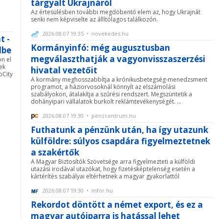
tárgyalt Ukrajnáról
Az értesülésben további megdöbentő elem az, hogy Ukrajnát
senki nem képviselte az állítólagos találkozón.
2026.08.07 19:35 • novekedes.hu
t -
Kormányinfó: még augusztusban
dbe
megválaszthatják a vagyonvisszaszerzési
n el
ek
hivatal vezetőit
oCity
A kormány meghosszabbítja a krónikusbetegség-menedzsment
programot, a háziorvosoknál könnyít az elszámolási
szabályokon, átalakítja a szűrési rendszert. Megszüntetik a
dohányipari vállalatok burkolt reklámtevékenységét. ...
2026.08.07 19:30 • penzcentrum.hu
Futhatunk a pénzünk után, ha így utazunk
külföldre: súlyos csapdára figyelmeztetnek
a szakértők
A Magyar Biztosítók Szövetsége arra figyelmezteti a külföldi
utazási irodával utazókat, hogy fizetésképtelenség esetén a
kártérítés szabályai eltérhetnek a magyar gyakorlattól
2026.08.07 19:30 • mfor.hu
Rekordot döntött a német export, és ez a
magyar autóiparra is hatással lehet