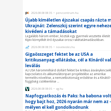
2026.08.08 08:35 • penzcentrum.hu
Újabb kíméletlen éjszakai csapás rázta 
Ukrajnát: Zelenszkij szerint egyre nehez
kivédeni a támadásokat
Legalább három ember, köztük egy gyermek vesztette életét
Kijev környékét érő éjszakai orosz rakétatámadásokban.
2026.08.08 08:35 • novekedes.hu
Gigaösszeget fektet be az USA a
kritikusanyag-ellátásba, cél a Kínáról va
leválás
Az USA hárommilliárd dollárt fektet be kritikus ásványkincsek
kapcsolatos és akkumulátoripari projektekbe az amerikai
termelés növelése, a nemzetbiztonság erősítése és a Kínától 
függőség csökkentése ...
2026.08.08 08:05 • vg.hu
Napfogyatkozás és Paks: ha babona volt
hogy bajt hoz, 2026 nyarán már nem az -
mélyen el kell gondolkodnunk