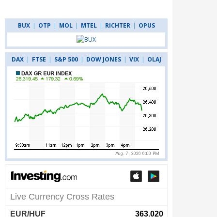
BUX
|
OTP
|
MOL
|
MTEL
|
RICHTER
|
OPUS
DAX
|
FTSE
|
S&P 500
|
DOW JONES
|
VIX
|
OLAJ