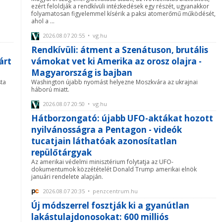
ezért feloldják a rendkívüli intézkedések egy részét, ugyanakkor
folyamatosan figyelemmel kísérik a paksi atomerőmű működését,
ahol a ...
2026.08.07 20:55 • vg.hu
Rendkívüli: átment a Szenátuson, brutális
árt
vámokat vet ki Amerika az orosz olajra -
Magyarország is bajban
sta
Washington újabb nyomást helyezne Moszkvára az ukrajnai
háború miatt.
2026.08.07 20:50 • vg.hu
Hátborzongató: újabb UFO-aktákat hozott
nyilvánosságra a Pentagon - videók
tucatjain láthatóak azonosítatlan
repülőtárgyak
Az amerikai védelmi minisztérium folytatja az UFO-
dokumentumok közzétételét Donald Trump amerikai elnök
januári rendelete alapján.
2026.08.07 20:35 • penzcentrum.hu
Új módszerrel fosztják ki a gyanútlan
lakástulajdonosokat: 600 milliós