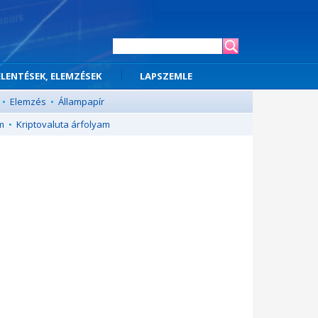
ELENTÉSEK, ELEMZÉSEK
LAPSZEMLE
•
Elemzés
•
Állampapír
m
•
Kriptovaluta árfolyam