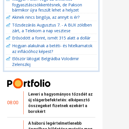
fogyasztáscsökkentésnek, de Pakson
bármikor újra feszült lehet a helyzet
Akinek nincs bingója, az annyit is ér?
Tőzsdezárás Augusztus 7. - A BUX zöldben
zárt, a Telekom a nap vesztese
Erősödött a forint, ismét 315 alatt a dollár
Hogyan alakulnak a betéti- és hitelkamatok
az inflációhoz képest?
Először látogat Belgrádba Volodimir
Zelenszkij
Leveri a hagyományos tőzsdét az
új slágerbefektetés: elképesztő
08:00
összegeket fizetnek ezekért a
borokért
A háború legértelmetlenebb
öngyilkos küldetése mutatja meg,