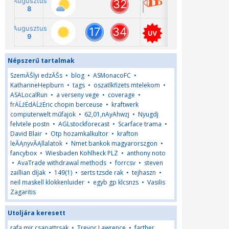
Népszerű tartalmak
SzemĂŠlyi edzĂŠs
•
blog
•
ASMonacoFC
•
KatharineHepburn
•
tags
•
oszatlkfizets mtelekom
•
ASALocalRun
•
a verseny vege
•
coverage
•
frÄĹźËdÄĹźËric chopin berceuse
•
kraftwerk
computerwelt műfajok
•
62,01,nAyAhwzj
•
Nyugdj
felvtele postn
•
AGLstockforecast
•
Scarface trama
•
David Blair
•
Otp hozamkalkultor
•
krafton
leĂĄnyvĂĄllalatok
•
Nmet bankok magyarorszgon
•
fancybox
•
Wiesbaden Kohlheck PLZ
•
anthony noto
•
AvaTrade withdrawal methods
•
forrcsv
•
steven
zaillian díjak
•
149(1)
•
serts tzsde rak
•
tejhaszn
•
neil maskell klokkenluider
•
egyb gp klcsnzs
•
Vasilis
Zagaritis
Utoljára keresett
rafa mir csapattrsak
•
Trevor Lawrence
•
farther