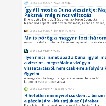
2026.08.08 07:25 • novekedes.hu
Így áll most a Duna vízszintje: N
Paksnál még nincs változás
Emelkedett a Duna vízállása a tegnapi fordulópont után: ma r
tegnapihoz képest. Budapesten minimális, 4 centis a javulás,
2026.08.08 07:35 • penzcentrum.hu
Ma is pörög a magyar foci: háro
Augusztus első szombatján két összecsapással folytatódik a 
2026.08.08 08:50 • vg.hu
Ilyen nincs, ismét apad a Duna: így áll m
a vízszint - megszólalt a vízügy a
visszatartásról, nem csak erre a folyóra k
figyelni
A vízügy elárulta, hogy országszere összesen hány millió
köbméter vizet tartanak vissza.
2026.08.08 08:40 • tozsdeforum.hu
Hihetetlen mennyivel csökkent a benzin 
a gázolaj ára - Mutatjuk az új árakat
Egyre lejjebb lép a benzin és a gázolaj ára. Folytatódik az