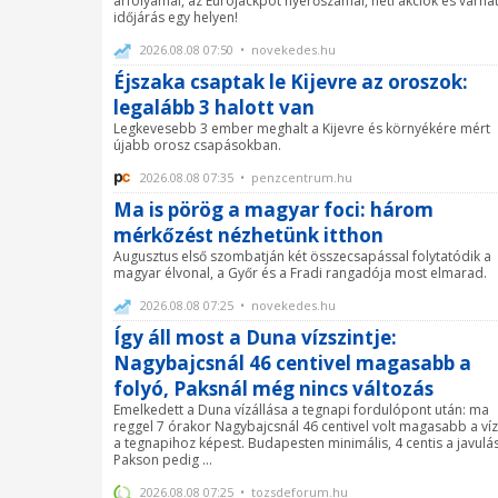
árfolyamai, az EuroJackpot nyerőszámai, heti akciók és várha
időjárás egy helyen!
2026.08.08 07:50 • novekedes.hu
Éjszaka csaptak le Kijevre az oroszok:
legalább 3 halott van
Legkevesebb 3 ember meghalt a Kijevre és környékére mért
újabb orosz csapásokban.
2026.08.08 07:35 • penzcentrum.hu
Ma is pörög a magyar foci: három
mérkőzést nézhetünk itthon
Augusztus első szombatján két összecsapással folytatódik a
magyar élvonal, a Győr és a Fradi rangadója most elmarad.
2026.08.08 07:25 • novekedes.hu
Így áll most a Duna vízszintje:
Nagybajcsnál 46 centivel magasabb a
folyó, Paksnál még nincs változás
Emelkedett a Duna vízállása a tegnapi fordulópont után: ma
reggel 7 órakor Nagybajcsnál 46 centivel volt magasabb a víz
a tegnapihoz képest. Budapesten minimális, 4 centis a javulás
Pakson pedig ...
2026.08.08 07:25 • tozsdeforum.hu