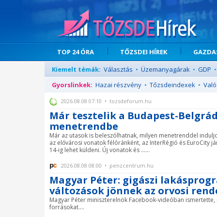
TOP 24 ÓRA
TŐZSDEI HÍREK
GAZDAS
Kiemelt témák:
Választás
•
Üzemanyagárak
•
GDP
•
Gyorslinkek:
Hazai részvény
•
Tőzsdeindexek
•
Való
2026.08.08 07:10 • tozsdeforum.hu
Már tesztelik a Budapest-Belgrád
menetrendbe
Már az utasok is beleszólhatnak, milyen menetrenddel indulj
az elővárosi vonatok félóránként, az InterRégió és EuroCity
14-ig lehet küldeni. Új vonatok és ......
2026.08.08 08:00 • penzcentrum.hu
Magyar Péter: gigászi lakáspro
változások jönnek az orvosi rend
Magyar Péter miniszterelnök Facebook-videóban ismertette,
forrásokat....