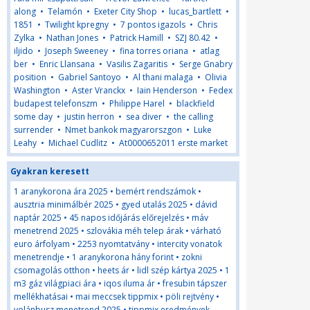
along
•
Telamón
•
Exeter City Shop
•
lucas_bartlett
•
1851
•
Twilight kpregny
•
7 pontos igazols
•
Chris
Zylka
•
Nathan Jones
•
Patrick Hamill
•
SZJ 80.42
•
iljido
•
Joseph Sweeney
•
fina torres oriana
•
atlag
ber
•
Enric Llansana
•
Vasilis Zagaritis
•
Serge Gnabry
position
•
Gabriel Santoyo
•
Al thani malaga
•
Olivia
Washington
•
Aster Vranckx
•
Iain Henderson
•
Fedex
budapest telefonszm
•
Philippe Harel
•
blackfield
some day
•
justin herron
•
sea diver
•
the calling
surrender
•
Nmet bankok magyarorszgon
•
Luke
Leahy
•
Michael Cudlitz
•
At0000652011 erste market
Gyakran keresett
1 aranykorona ára 2025
•
bemért rendszámok
•
ausztria minimálbér 2025
•
gyed utalás 2025
•
dávid
naptár 2025
•
45 napos időjárás előrejelzés
•
máv
menetrend 2025
•
szlovákia méh telep árak
•
várható
euro árfolyam
•
2253 nyomtatvány
•
intercity vonatok
menetrendje
•
1 aranykorona hány forint
•
zokni
csomagolás otthon
•
heets ár
•
lidl szép kártya 2025
•
1
m3 gáz világpiaci ára
•
iqos iluma ár
•
fresubin tápszer
mellékhatásai
•
mai meccsek tippmix
•
pöli rejtvény
•
volánbusz menetrend 2025
•
tippmix eredmények