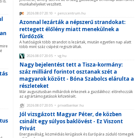
 is.
munkahelyeket veszített.
2026.08.07 20:10 • penzcentrum.hu
ul
Azonnal lezárták a népszerű strandokat:
rettegett élőlény miatt menekülnek a
ban
fürdőzők
A hatóságok több strandot is lezártak, miután egyetlen nap alatt
 mire
több mint száz csípést regisztráltak.
vé
2026.08.07 20:05 • vg.hu
Nagy bejelentést tett a Tisza-kormány:
száz milliárd forintot osztanak szét a
ítás
magyarok között - Bóna Szabolcs elárulta a
részleteket
Már augusztusban milliárdok érkeznek a gazdákhoz: előrehozzák
az agrártámogatások kifizetését.
2026.08.07 20:05 • privatbankar.hu
Jól vizsgázott Magyar Péter, de közben
tus
csinált egy súlyos baklövést - Ez Viszont
Privát
Energiaválság, közmédiás kirúgások és Európára zúduló tömegek