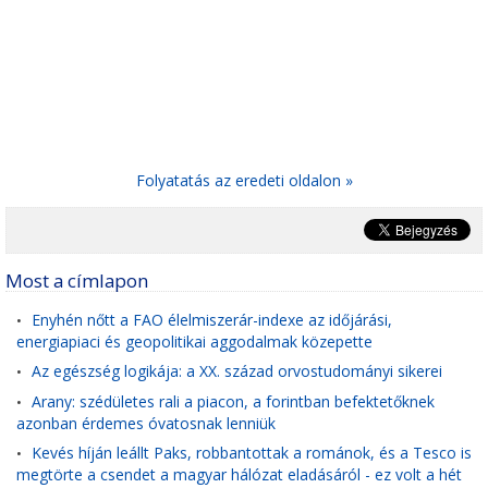
Folyatatás az eredeti oldalon »
Most a címlapon
Enyhén nőtt a FAO élelmiszerár-indexe az időjárási,
•
energiapiaci és geopolitikai aggodalmak közepette
Az egészség logikája: a XX. század orvostudományi sikerei
•
Arany: szédületes rali a piacon, a forintban befektetőknek
•
azonban érdemes óvatosnak lenniük
Kevés híján leállt Paks, robbantottak a románok, és a Tesco is
•
megtörte a csendet a magyar hálózat eladásáról - ez volt a hét