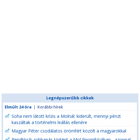
Legnépszerűbb cikkek
Elmúlt 24 óra
|
Korábbi hírek
Soha nem látott krízis a Molnál: kiderült, mennyi pénzt
kaszáltak a történelmi leállás ellenére
Magyar Péter csodálatos örömhírt közölt a magyarokkal
Rendkívüli: robbanás történt a Mol finomítójában - azonnal