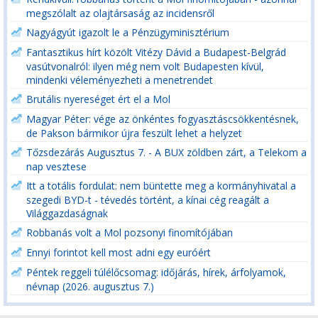
megszólalt az olajtársaság az incidensről
Nagyágyút igazolt le a Pénzügyminisztérium
Fantasztikus hírt közölt Vitézy Dávid a Budapest-Belgrád
vasútvonalról: ilyen még nem volt Budapesten kívül,
mindenki véleményezheti a menetrendet
Brutális nyereséget ért el a Mol
Magyar Péter: vége az önkéntes fogyasztáscsökkentésnek,
de Pakson bármikor újra feszült lehet a helyzet
Tőzsdezárás Augusztus 7. - A BUX zöldben zárt, a Telekom a
nap vesztese
Itt a totális fordulat: nem büntette meg a kormányhivatal a
szegedi BYD-t - tévedés történt, a kínai cég reagált a
Világgazdaságnak
Robbanás volt a Mol pozsonyi finomítójában
Ennyi forintot kell most adni egy euróért
Péntek reggeli túlélőcsomag: időjárás, hírek, árfolyamok,
névnap (2026. augusztus 7.)