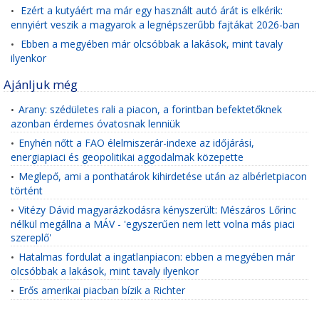
Ezért a kutyáért ma már egy használt autó árát is elkérik:
•
ennyiért veszik a magyarok a legnépszerűbb fajtákat 2026-ban
Ebben a megyében már olcsóbbak a lakások, mint tavaly
•
ilyenkor
Ajánljuk még
Arany: szédületes rali a piacon, a forintban befektetőknek
•
azonban érdemes óvatosnak lenniük
Enyhén nőtt a FAO élelmiszerár-indexe az időjárási,
•
energiapiaci és geopolitikai aggodalmak közepette
Meglepő, ami a ponthatárok kihirdetése után az albérletpiacon
•
történt
Vitézy Dávid magyarázkodásra kényszerült: Mészáros Lőrinc
•
nélkül megállna a MÁV - 'egyszerűen nem lett volna más piaci
szereplő'
Hatalmas fordulat a ingatlanpiacon: ebben a megyében már
•
olcsóbbak a lakások, mint tavaly ilyenkor
Erős amerikai piacban bízik a Richter
•