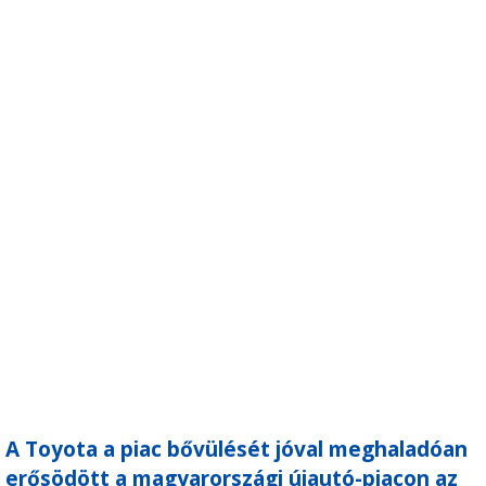
A Toyota a piac bővülését jóval meghaladóan
erősödött a magyarországi újautó-piacon az