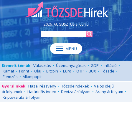
2026. AUGUSZTUS 8. 06:16
Kiemelt témák:
Választás
•
Üzemanyagárak
•
GDP
•
Infláció
•
Kamat
•
Forint
•
Olaj
•
Bitcoin
•
Euro
•
OTP
•
BUX
•
Tőzsde
•
Elemzés
•
Állampapír
Gyorslinkek:
Hazai részvény
•
Tőzsdeindexek
•
Valós idejű
árfolyamok
•
Határidős index
•
Deviza árfolyam
•
Arany árfolyam
•
Kriptovaluta árfolyam