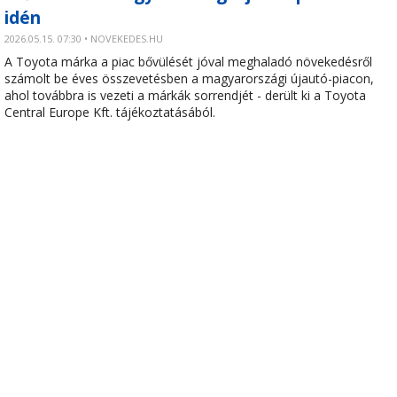
idén
2026.05.15. 07:30 • NOVEKEDES.HU
A Toyota márka a piac bővülését jóval meghaladó növekedésről
számolt be éves összevetésben a magyarországi újautó-piacon,
ahol továbbra is vezeti a márkák sorrendjét - derült ki a Toyota
Central Europe Kft. tájékoztatásából.