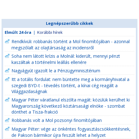
Legnépszerűbb cikkek
Elmúlt 24 óra
|
Korábbi hírek
Rendkívüli: robbanás történt a Mol finomítójában - azonnal
megszólalt az olajtársaság az incidensről
Soha nem látott krízis a Molnál: kiderült, mennyi pénzt
kaszáltak a történelmi leállás ellenére
Nagyágyút igazolt le a Pénzügyminisztérium
Itt a totális fordulat: nem büntette meg a kormányhivatal a
szegedi BYD-t - tévedés történt, a kínai cég reagált a
Világgazdaságnak
Magyar Péter váratlanul elszólta magát: közülük kerülhet ki
Magyarország következő köztársasági elnöke - szombat
dönthet a Tisza-frakció
Robbanás volt a Mol pozsonyi finomítójában
Magyar Péter: vége az önkéntes fogyasztáscsökkentésnek,
de Pakson bármikor újra feszült lehet a helyzet