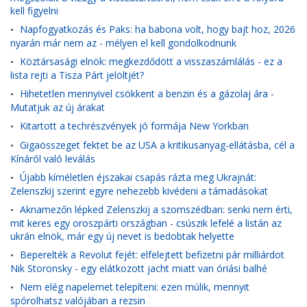
kell figyelni
Napfogyatkozás és Paks: ha babona volt, hogy bajt hoz, 2026
•
nyarán már nem az - mélyen el kell gondolkodnunk
Köztársasági elnök: megkezdődött a visszaszámlálás - ez a
•
lista rejti a Tisza Párt jelöltjét?
Hihetetlen mennyivel csökkent a benzin és a gázolaj ára -
•
Mutatjuk az új árakat
Kitartott a techrészvények jó formája New Yorkban
•
Gigaösszeget fektet be az USA a kritikusanyag-ellátásba, cél a
•
Kínáról való leválás
Újabb kíméletlen éjszakai csapás rázta meg Ukrajnát:
•
Zelenszkij szerint egyre nehezebb kivédeni a támadásokat
Aknamezőn lépked Zelenszkij a szomszédban: senki nem érti,
•
mit keres egy oroszpárti országban - csúszik lefelé a listán az
ukrán elnök, már egy új nevet is bedobtak helyette
Beperelték a Revolut fejét: elfelejtett befizetni pár milliárdot
•
Nik Storonsky - egy elátkozott jacht miatt van óriási balhé
Nem elég napelemet telepíteni: ezen múlik, mennyit
•
spórolhatsz valójában a rezsin