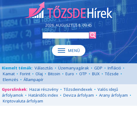
2026. AUGUSZTUS 8. 09:45
Kiemelt témák:
Választás
•
Üzemanyagárak
•
GDP
•
Infláció
•
Kamat
•
Forint
•
Olaj
•
Bitcoin
•
Euro
•
OTP
•
BUX
•
Tőzsde
•
Elemzés
•
Állampapír
Gyorslinkek:
Hazai részvény
•
Tőzsdeindexek
•
Valós idejű
árfolyamok
•
Határidős index
•
Deviza árfolyam
•
Arany árfolyam
•
Kriptovaluta árfolyam