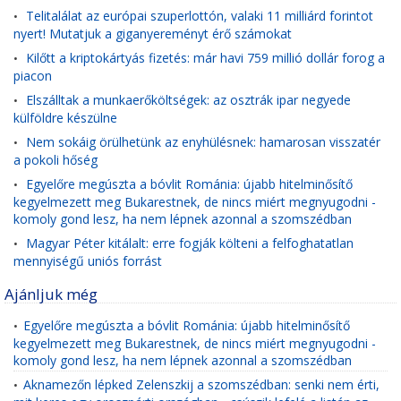
Telitalálat az európai szuperlottón, valaki 11 milliárd forintot
•
nyert! Mutatjuk a giganyereményt érő számokat
Kilőtt a kriptokártyás fizetés: már havi 759 millió dollár forog a
•
piacon
Elszálltak a munkaerőköltségek: az osztrák ipar negyede
•
külföldre készülne
Nem sokáig örülhetünk az enyhülésnek: hamarosan visszatér
•
a pokoli hőség
Egyelőre megúszta a bóvlit Románia: újabb hitelminősítő
•
kegyelmezett meg Bukarestnek, de nincs miért megnyugodni -
komoly gond lesz, ha nem lépnek azonnal a szomszédban
Magyar Péter kitálalt: erre fogják költeni a felfoghatatlan
•
mennyiségű uniós forrást
Ajánljuk még
Egyelőre megúszta a bóvlit Románia: újabb hitelminősítő
•
kegyelmezett meg Bukarestnek, de nincs miért megnyugodni -
komoly gond lesz, ha nem lépnek azonnal a szomszédban
Aknamezőn lépked Zelenszkij a szomszédban: senki nem érti,
•