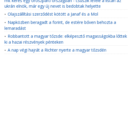
mit keres egy oroszpárti országban - csúszik lefelé a listán az
ukrán elnök, már egy új nevet is bedobtak helyette
Olajszállítási szerződést kötött a Janaf és a Mol
•
Napközben beragadt a forint, de estére bőven behozta a
•
lemaradást
Robbantott a magyar tőzsde: elképesztő magasságokba lőttek
•
ki a hazai részvények pénteken
A nap végi hajrát a Richter nyerte a magyar tőzsdén
•