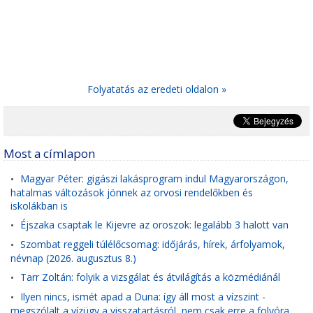
Folyatatás az eredeti oldalon »
Most a címlapon
Magyar Péter: gigászi lakásprogram indul Magyarországon,
•
hatalmas változások jönnek az orvosi rendelőkben és
iskolákban is
Éjszaka csaptak le Kijevre az oroszok: legalább 3 halott van
•
Szombat reggeli túlélőcsomag: időjárás, hírek, árfolyamok,
•
névnap (2026. augusztus 8.)
Tarr Zoltán: folyik a vizsgálat és átvilágítás a közmédiánál
•
Ilyen nincs, ismét apad a Duna: így áll most a vízszint -
•
megszólalt a vízügy a visszatartásról, nem csak erre a folyóra