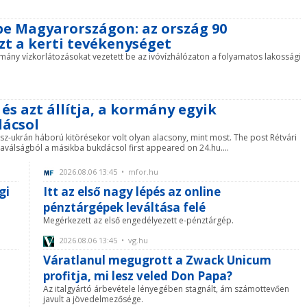
be Magyarországon: az ország 90
zt a kerti tevékenységet
ormány vízkorlátozásokat vezetett be az ivóvízhálózaton a folyamatos lakossági
és azt állítja, a kormány egyik
dácsol
osz-ukrán háború kitörésekor volt olyan alacsony, mint most. The post Rétvári
iaválságból a másikba bukdácsol first appeared on 24.hu....
2026.08.06 13:45 • mfor.hu
gi
Itt az első nagy lépés az online
pénztárgépek leváltása felé
Megérkezett az első engedélyezett e-pénztárgép.
2026.08.06 13:45 • vg.hu
Váratlanul megugrott a Zwack Unicum
profitja, mi lesz veled Don Papa?
Az italgyártó árbevétele lényegében stagnált, ám számottevően
javult a jövedelmezősége.