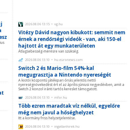
j
2026.08.06 13:15 • vg.hu
a
Vitézy Dávid nagyon kibukott: semmit nem
esz
érnek a rendőrségi videók - van, aki 150-el
ius
hajtott át egy munkaterületen
Átlagsebesség-mérésre van szükség.
2026.08.06 13:10 • hu.euronews.com
Switch 2 és Mario-film 54%-kal
megugrasztja a Nintendo nyereségét
A kiotói központú játékipari óriás jelentős nettó
nyereségnövekedést ért el az április-júniusi negyedévben, amit a
Switch 2 konzol iránti tartós kereslet támogatott.
at
2026.08.06 13:10 • mfor.hu
Több ezren maradtak víz nélkül, egyelőre
még nem javul a hőséghelyzet
Itt a kormány friss helyzetjelentése.
2026.08.06 13:10 • ingatlanhirek.hu