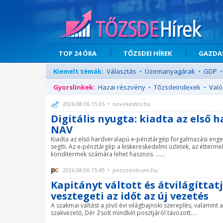
TOP 24 ÓRA
TŐZSDEI HÍREK
GAZDAS
Kiemelt témák:
Választás
•
Üzemanyagárak
•
GDP
•
Gyorslinkek:
Hazai részvény
•
Tőzsdeindexek
•
Való
2026.08.06 15:35 • novekedes.hu
Digitális nyugta: kiadta az első
NAV
Kiadta az első hardveralapú e-pénztárgép forgalmazási enged
segíti. Az e-pénztárgép a kiskereskedelmi üzletek, az éttermek
konditermek számára lehet hasznos. ......
2026.08.06 15:45 • penzcentrum.hu
Kapitányt váltott és átvilágítta
vesztegeti az időt az új vezetés
A szakmai váltást a jövő évi világbajnoki szereplés, valamint
szakvezető, Dér Zsolt mindkét posztjáról távozott....