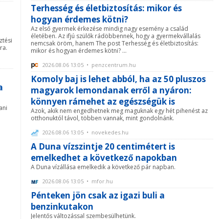
Terhesség és életbiztosítás: mikor és
hogyan érdemes kötni?
Az első gyermek érkezése mindig nagy esemény a család
életében. Az ifjú szülők rádöbbennek, hogy a gyermekvállalás
ztési
nemcsak öröm, hanem The post Terhesség és életbiztosítás:
ra.
mikor és hogyan érdemes kötni? ...
2026.08.06 13:05 • penzcentrum.hu
Komoly baj is lehet abból, ha az 50 pluszos
a
magyarok lemondanak erről a nyáron:
könnyen rámehet az egészségük is
ani
Azok, akik nem engedhetnek meg maguknak egy hét pihenést az
otthonuktól távol, többen vannak, mint gondolnánk.
2026.08.06 13:05 • novekedes.hu
A Duna vízszintje 20 centimétert is
emelkedhet a következő napokban
A Duna vízállása emelkedik a következő pár napban.
2026.08.06 13:05 • mfor.hu
Pénteken jön csak az igazi buli a
benzinkutakon
Jelentős változással szembesülhetünk.