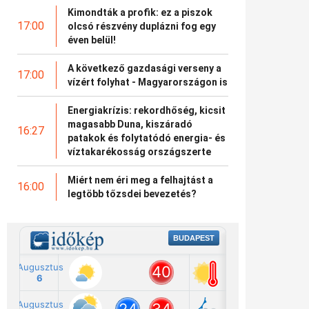
Kimondták a profik: ez a piszok
17:00
olcsó részvény duplázni fog egy
éven belül!
A következő gazdasági verseny a
17:00
vízért folyhat - Magyarországon is
Energiakrízis: rekordhőség, kicsit
magasabb Duna, kiszáradó
16:27
patakok és folytatódó energia- és
víztakarékosság országszerte
Miért nem éri meg a felhajtást a
16:00
legtöbb tőzsdei bevezetés?