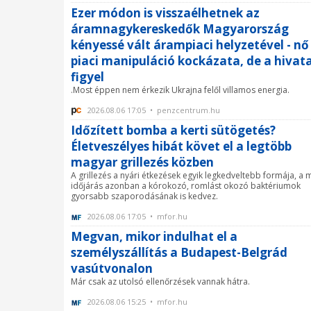
Ezer módon is visszaélhetnek az
áramnagykereskedők Magyarország
kényessé vált árampiaci helyzetével - nő
piaci manipuláció kockázata, de a hivata
figyel
.Most éppen nem érkezik Ukrajna felől villamos energia.
2026.08.06 17:05 • penzcentrum.hu
Időzített bomba a kerti sütögetés?
Életveszélyes hibát követ el a legtöbb
magyar grillezés közben
A grillezés a nyári étkezések egyik legkedveltebb formája, a 
időjárás azonban a kórokozó, romlást okozó baktériumok
gyorsabb szaporodásának is kedvez.
2026.08.06 17:05 • mfor.hu
Megvan, mikor indulhat el a
személyszállítás a Budapest-Belgrád
vasútvonalon
Már csak az utolsó ellenőrzések vannak hátra.
2026.08.06 15:25 • mfor.hu