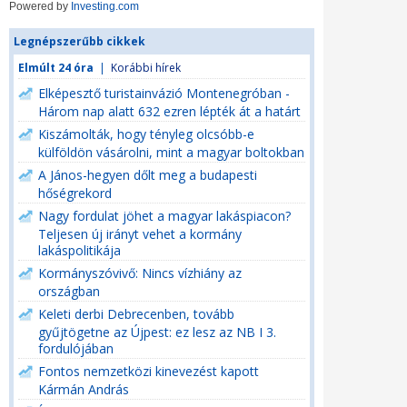
Powered by
Investing.com
Legnépszerűbb cikkek
Elmúlt 24 óra
|
Korábbi hírek
Elképesztő turistainvázió Montenegróban -
Három nap alatt 632 ezren lépték át a határt
Kiszámolták, hogy tényleg olcsóbb-e
külföldön vásárolni, mint a magyar boltokban
A János-hegyen dőlt meg a budapesti
hőségrekord
Nagy fordulat jöhet a magyar lakáspiacon?
Teljesen új irányt vehet a kormány
lakáspolitikája
Kormányszóvivő: Nincs vízhiány az
országban
Keleti derbi Debrecenben, tovább
gyűjtögetne az Újpest: ez lesz az NB I 3.
fordulójában
Fontos nemzetközi kinevezést kapott
Kármán András