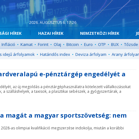
2026. AUGUSZTUS 6. 17:26
ÁGI HÍREK
HAZAI HÍREK
NEMZETKÖZI HÍREK
J
Infláció
•
Kamat
•
Forint
•
Olaj
•
Bitcoin
•
Euro
•
OTP
•
BUX
•
Tőzsde
s idejű árfolyamok
•
Határidős index
•
Deviza árfolyam
•
Arany árfolya
 hardveralapú e-pénztárgép engedélyét a
élyét, az új megoldás a pénztárgéphasználatra kötelezett vállalkozásokat
, a szálláshelyek, a taxisok, a plasztikai sebészek, a gyógyszertárak, a
tja magát a magyar sportszövetség: nem
 a 2028-as olimpiai kvalifikáció megszerzése indokolja, miután a korábbi