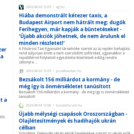
2026.08.06 13:05 • vg.hu
Hiába demonstrált kétezer taxis, a
Budapest Airport nem hátrált meg: dugók
Ferihegyen, már kapják a büntetéseket -
'Újabb akciók jöhetnek, de nem árulunk el
minden részletet!'
zer
A Fővárosi Taxi Egyesület társelnöke szerint az új reptéri behajtási
rend súlyosan érinti a nem szerződött sofőröket, ugyanakkor a
 a
repülőtérrel folytatott egyeztetési kísérleteik eddig rendre
zátonyra ...
2026.08.06 13:05 • privatbankar.hu
Bezsákolt 156 milliárdot a kormány - de
még így is önmérsékletet tanúsított
Bezsákolt 156 milliárdot a kormány - de még így is önmérsékletet
tanúsított
t a
2026.08.06 13:00 • tozsdeforum.hu
Újabb mélységi csapások Oroszországban -
tős
Olajlétesítmények és hadihajók ukrán
célban
Volodimir Zelenszkij ukrán elnök bejelentése szerint az ukrán erők