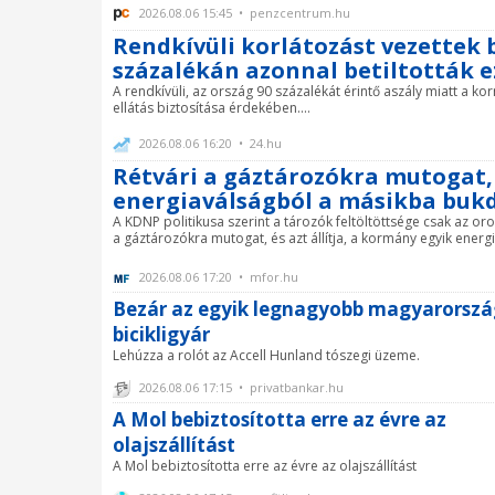
2026.08.06 15:45 • penzcentrum.hu
Rendkívüli korlátozást vezettek 
százalékán azonnal betiltották e
A rendkívüli, az ország 90 százalékát érintő aszály miatt a k
ellátás biztosítása érdekében....
2026.08.06 16:20 • 24.hu
Rétvári a gáztározókra mutogat, 
energiaválságból a másikba buk
A KDNP politikusa szerint a tározók feltöltöttsége csak az or
a gáztározókra mutogat, és azt állítja, a kormány egyik energ
2026.08.06 17:20 • mfor.hu
Bezár az egyik legnagyobb magyarorszá
bicikligyár
Lehúzza a rolót az Accell Hunland tószegi üzeme.
2026.08.06 17:15 • privatbankar.hu
A Mol bebiztosította erre az évre az
olajszállítást
A Mol bebiztosította erre az évre az olajszállítást