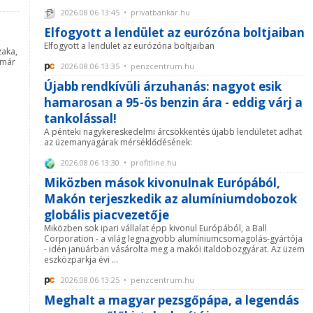
2026.08.06 13:45 • privatbankar.hu
Elfogyott a lendület az eurózóna boltjaiban
Elfogyott a lendület az eurózóna boltjaiban
zaka,
 már
2026.08.06 13:35 • penzcentrum.hu
Újabb rendkívüli árzuhanás: nagyot esik
hamarosan a 95-ös benzin ára - eddig várj a
tankolással!
A pénteki nagykereskedelmi árcsökkentés újabb lendületet adhat
az üzemanyagárak mérséklődésének:
2026.08.06 13:30 • profitline.hu
Miközben mások kivonulnak Európából,
Makón terjeszkedik az alumíniumdobozok
globális piacvezetője
Miközben sok ipari vállalat épp kivonul Európából, a Ball
Corporation - a világ legnagyobb alumíniumcsomagolás-gyártója
- idén januárban vásárolta meg a makói italdobozgyárat. Az üzem
eszközparkja évi ...
2026.08.06 13:25 • penzcentrum.hu
Meghalt a magyar pezsgőpápa, a legendás