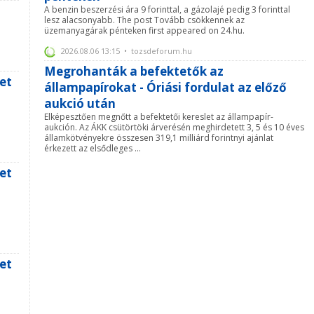
A benzin beszerzési ára 9 forinttal, a gázolajé pedig 3 forinttal
lesz alacsonyabb. The post Tovább csökkennek az
üzemanyagárak pénteken first appeared on 24.hu.
2026.08.06 13:15 • tozsdeforum.hu
Megrohanták a befektetők az
et
állampapírokat - Óriási fordulat az előző
aukció után
Elképesztően megnőtt a befektetői kereslet az állampapír-
aukción. Az ÁKK csütörtöki árverésén meghirdetett 3, 5 és 10 éves
államkötvényekre összesen 319,1 milliárd forintnyi ajánlat
érkezett az elsődleges ...
et
et