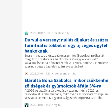
2026.08.06 15:00 • profitline.hu
Durvul a verseny: nullás díjakat és száze
forintnál is többet ér egy új céges ügyfél
bankoknak
Egyre magasabb összegű egyszeri jóváírásokkal próbálják
magukhoz csábítani a bankot kereső vagy éppen váltó
vállalkozásokat a pénzintézetek. A BiztosDöntés.hu elemzése
szerint a céges ügyfelek számlavezetéséért ...
2026.08.06 14:50 • penzcentrum.hu
Elárulta Bóna Szabolcs, mikor csökkenhe
zöldségek és gyümölcsök áfája 5%-ra
A 2026-os aszály a várakozások szerint még a 2022-es
rekordokat is felülmúlhatja, miközben a kukoricatermés jelen
visszaesése miatt Magyarország ismét importra szorulhat.
2026.08.06 14:50 • vg.hu