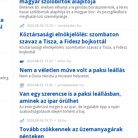
magyar szőlőbirtok alapítója
Életének 85. évében elhunyt a legendás borászmérnök, a híres
hazai szőlőbirtok alapítója és a magyar bor- és pezsgőkultúra
meghatározó személyisége.
 a
2026.08.06 13:25 • novekedes.hu
l
Köztársasági elnökjelölés: szombaton
szavaz a Tisza, a Fidesz bojkottál
Köztársasági elnökjelölés: szombaton szavaz a Tisza, a Fidesz
bojkottál
2026.08.06 13:25 • mfor.hu
Nem a véletlen műve volt a paksi leállás
Nem a Duna okozta a mostani helyzetet.
meleg
2026.08.06 13:20 • privatbankar.hu
Van egy szerencse is a paksi leállásban,
aminek az ipar örülhet
Az energiakrízist megérzi az ipar, de legalább épp a nyári
szabadságolások idején történt a baj.
2026.08.06 13:15 • 24.hu
Tovább csökkennek az üzemanyagárak
pénteken