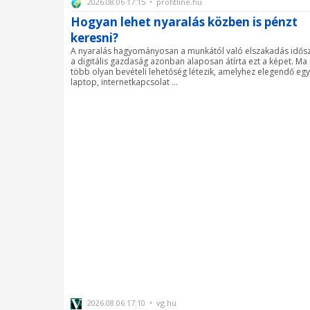
2026.08.06 17:15 • profitline.hu
Hogyan lehet nyaralás közben is pénzt
keresni?
A nyaralás hagyományosan a munkától való elszakadás idős
a digitális gazdaság azonban alaposan átírta ezt a képet. Ma
több olyan bevételi lehetőség létezik, amelyhez elegendő egy
laptop, internetkapcsolat ...
2026.08.06 17:10 • vg.hu