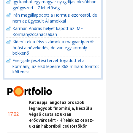
Így kaphat egy magyar nyugdíjas olcsóbban
gyógyszert - 7 lehetőség
Irán megállapodott a Hormuzi-szorosról, de
nem az Egyesült Államokkal
Kármán András helyet kapott az IMF
Kormányzótanácsában
Kiderültek a friss számok a magyar iparról:
óriási a növekedés, de van egy komoly
bökkenő
Energiafejlesztési tervet fogadott el a
kormány, az első lépésre 868 milliárd forintot
költenek
Két napja lángol az oroszok
legnagyobb finomítója, készül a
17:02
végső csata az ukrán
erődvárosért - Híreink az orosz-
ukrán háborúból csütörtökön