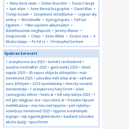
•
Meta stock news
•
Didier Bourdon
•
Dunai Csenge
•
kaiir elam
•
Anne Berest biographie
•
David Blair
•
Trump tozsde
•
Szovjetunió utódállamai
•
cogeian sky
embry
•
Woodinville
•
Gyöngyöspata
•
DePaul
Egyetem
•
10kw napelem akkumulátor
•
tbblethasznlati megllapods
•
Jeremy Kleiner
•
Despotovski
•
Ostya
•
Kevin White
•
Zinzino viva
•
A
Medza tutaja
•
Pe hd cs
•
ChristopherGorham
Gyakran keresett
1 aranykorona ára 2025
•
bemért rendszámok
•
ausztria minimálbér 2025
•
gyed utalás 2025
•
dávid
naptár 2025
•
45 napos időjárás előrejelzés
•
máv
menetrend 2025
•
szlovákia méh telep árak
•
várható
euro árfolyam
•
2253 nyomtatvány
•
intercity vonatok
menetrendje
•
1 aranykorona hány forint
•
zokni
csomagolás otthon
•
heets ár
•
lidl szép kártya 2025
•
1
m3 gáz világpiaci ára
•
iqos iluma ár
•
fresubin tápszer
mellékhatásai
•
mai meccsek tippmix
•
pöli rejtvény
•
volánbusz menetrend 2025
•
tippmix eredmények
tegnapi
•
otp egyenleglekérdezés
•
kaufland szlovákia
akciós újság
•
opus forum