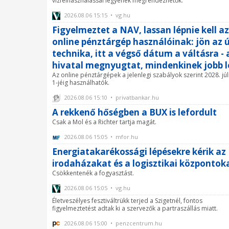
vízfelhasználással legyenek megrendezhetők.
2026.08.06 15:15 • vg.hu
Figyelmeztet a NAV, lassan lépnie kell az
online pénztárgép használóinak: jön az ú
technika, itt a végső dátum a váltásra - 
hivatal megnyugtat, mindenkinek jobb l
Az online pénztárgépek a jelenlegi szabályok szerint 2028. júl
1-jéig használhatók.
2026.08.06 15:10 • privatbankar.hu
A rekkenő hőségben a BUX is lefordult
Csak a Mol és a Richter tartja magát.
2026.08.06 15:05 • mfor.hu
Energiatakarékossági lépésekre kérik az
irodaházakat és a logisztikai központok
Csökkentenék a fogyasztást.
2026.08.06 15:05 • vg.hu
Életveszélyes fesztiváltrükk terjed a Szigetnél, fontos
figyelmeztetést adtak ki a szervezők a partraszállás miatt.
2026.08.06 15:00 • penzcentrum.hu