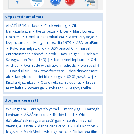
Népszerű tartalmak
AleÄŹĹĽËť Mandous
•
Cirok vetmag
•
Cib
bankszmlaszm
•
tkezsi buza
•
blog
•
Marc Lorenz
Hochzeit
•
Gombal szdabikarbna
•
a verseny vege
•
kszpnztartalk
•
Magyar rapszdia 1979
•
ASALocalRun
•
Kukorica helyett cirok
•
ASMonacoFC
•
marvel
entertainment leányvállalatok
•
Ray Bolger
•
Barbakn
Szpsgszalon Pcs
•
149(1)
•
KatharineHepburn
•
Orbn
Andrea
•
AvaTrade withdrawal methods
•
tven ves frfi
•
David Blair
•
AGLstockforecast
•
denizlispor emre
ak
•
fancybox
•
szini bla
•
tags
•
62,01,nAyAhwzj
•
Kiszllsi dj szmlzsa
•
Otp direkt szmlakivonat
•
kresz
teszt letlts
•
coverage
•
robeson
•
Szapry Etelka
Utoljára keresett
Wokingham
•
aranyarfolyamel
•
mennyisg
•
Darragh
Lenihan
•
ĂÂĂÂrindexet
•
Buddy Hield
•
Obi
ďż˝ruhďż˝zak magyarorszďż˝gon
•
Zentralfriedhof
Vienna, Ausztria
•
dance cadaverous
•
Lela Rochon
•
fogkvet
•
Mark Mothersbaugh book
•
Elit katona film