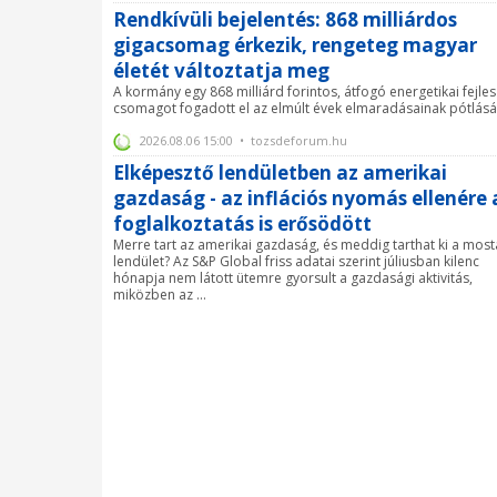
Rendkívüli bejelentés: 868 milliárdos
gigacsomag érkezik, rengeteg magyar
életét változtatja meg
A kormány egy 868 milliárd forintos, átfogó energetikai fejles
csomagot fogadott el az elmúlt évek elmaradásainak pótlásá
2026.08.06 15:00 • tozsdeforum.hu
Elképesztő lendületben az amerikai
gazdaság - az inflációs nyomás ellenére 
foglalkoztatás is erősödött
Merre tart az amerikai gazdaság, és meddig tarthat ki a most
lendület? Az S&P Global friss adatai szerint júliusban kilenc
hónapja nem látott ütemre gyorsult a gazdasági aktivitás,
miközben az ...