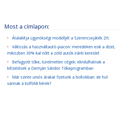
Most a címlapon:
•
Átalakítja ügynökségi modelljét a Szerencsejáték Zrt.
•
Változás a használtautó-piacon: meredeken esik a dízel,
miközben 30%-kal nőtt a zöld autók iránti kereslet
•
Befagyott tőke, türelmetlen cégek: elindulhatnak a
kifizetések a Demján Sándor Tőkeprogramban
•
Már szinte uniós árakat fizetünk a boltokban: de hol
vannak a külföldi bérek?