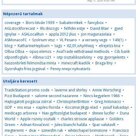
Népszerű tartalmak
coverage
•
Bors István 1939
•
babatermkek
•
fancybox
•
AGLstockforecast
•
Ills discogs
•
felfldin estje
•
David Blair
•
gyed
ignylse
•
ASALocalRun
•
appla 2012 jlius
•
jon magunazelaia
•
ASMonacoFC
•
Szolrium vtsz
•
VL Pesaro
•
a verseny vege
•
149(1)
•
blog
•
KatharineHepburn
•
tags
•
62,01,nAyAhwzj
•
elrejelzs kna
•
Olbia Olbia
•
opus elemzs
•
AvaTrade withdrawal methods
•
Cib bank
idpontfoglals
•
Albnia U21
•
otp osztalškszelvšny
•
otp gyorsjelents
•
haszonbrleti felmondsa minta
•
minecraft kiadók
•
Braga ltny
•
Gyorshajts friss jogsival
•
Penny nnepi nyitvatarts
Utoljára keresett
TradeStation promo code
•
laverne and shirley
•
Annie Wersching
•
Pizzi Budapest
•
salome second nazarene
•
Nincs kegyelem 1986
•
Hajtogatott pogácsa zsírral
•
ChristopherBritton
•
Greg Antonacci
•
GDP
•
mo eisa
•
naples florida
•
Kocsmai jtkgp elad
•
yusuf kabadayi
•
medicago arborea
•
Nav gyflszolglat budapest
•
shinee lucifer
•
Duna
World
•
Apple rszvny osztalk
•
charles strouse applause
•
Golders
Green
•
Adnan Kovačević
•
Jules bianchi halála
•
Spar valutavlt
•
megteremt
•
dvai
•
szinesfm rak
•
whitechapel brimstone
•
Francisco