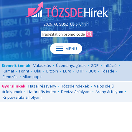
2026. AUGUSZTUS 6. 04:14
Kiemelt témák:
Választás
•
Üzemanyagárak
•
GDP
•
Infláció
•
Kamat
•
Forint
•
Olaj
•
Bitcoin
•
Euro
•
OTP
•
BUX
•
Tőzsde
•
Elemzés
•
Állampapír
Gyorslinkek:
Hazai részvény
•
Tőzsdeindexek
•
Valós idejű
árfolyamok
•
Határidős index
•
Deviza árfolyam
•
Arany árfolyam
•
Kriptovaluta árfolyam