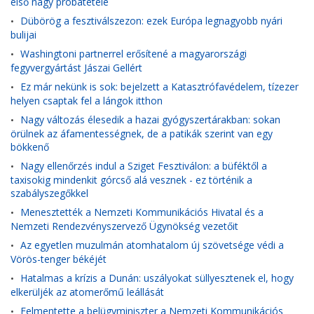
első nagy próbatétele
Dübörög a fesztiválszezon: ezek Európa legnagyobb nyári
•
bulijai
Washingtoni partnerrel erősítené a magyarországi
•
fegyvergyártást Jászai Gellért
Ez már nekünk is sok: bejelzett a Katasztrófavédelem, tízezer
•
helyen csaptak fel a lángok itthon
Nagy változás élesedik a hazai gyógyszertárakban: sokan
•
örülnek az áfamentességnek, de a patikák szerint van egy
bökkenő
Nagy ellenőrzés indul a Sziget Fesztiválon: a büféktől a
•
taxisokig mindenkit górcső alá vesznek - ez történik a
szabályszegőkkel
Menesztették a Nemzeti Kommunikációs Hivatal és a
•
Nemzeti Rendezvényszervező Ügynökség vezetőit
Az egyetlen muzulmán atomhatalom új szövetsége védi a
•
Vörös-tenger békéjét
Hatalmas a krízis a Dunán: uszályokat süllyesztenek el, hogy
•
elkerüljék az atomerőmű leállását
Felmentette a belügyminiszter a Nemzeti Kommunikációs
•