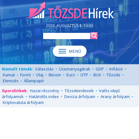
2026. AUGUSZTUS 8. 13:03
Kiemelt témák:
Választás
•
Üzemanyagárak
•
GDP
•
Infláció
•
Kamat
•
Forint
•
Olaj
•
Bitcoin
•
Euro
•
OTP
•
BUX
•
Tőzsde
•
Elemzés
•
Állampapír
Gyorslinkek:
Hazai részvény
•
Tőzsdeindexek
•
Valós idejű
árfolyamok
•
Határidős index
•
Deviza árfolyam
•
Arany árfolyam
•
Kriptovaluta árfolyam