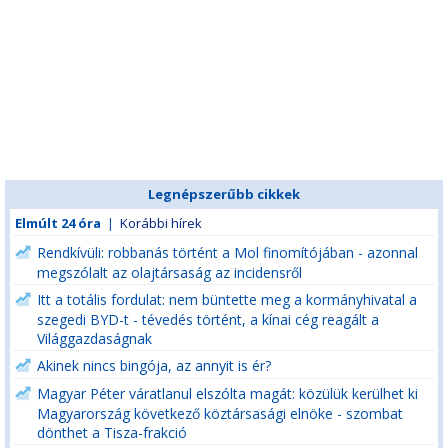
Legnépszerűbb cikkek
Elmúlt 24 óra
|
Korábbi hírek
Rendkívüli: robbanás történt a Mol finomítójában - azonnal
megszólalt az olajtársaság az incidensről
Itt a totális fordulat: nem büntette meg a kormányhivatal a
szegedi BYD-t - tévedés történt, a kínai cég reagált a
Világgazdaságnak
Akinek nincs bingója, az annyit is ér?
Magyar Péter váratlanul elszólta magát: közülük kerülhet ki
Magyarország következő köztársasági elnöke - szombat
dönthet a Tisza-frakció