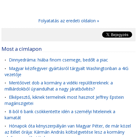
Folyatatás az eredeti oldalon »
Most a címlapon
Dinnyedráma: hiába finom csemege, bedőlt a piac
•
Magyar kézifegyver-gyártásról tárgyalt Washingtonban a 4iG
•
vezetője
Mentőövet dob a kormány a vidéki repülőtereknek: a
•
milliárdokból újraindulhat a nagy járatbővítés?
Elképesztő, kiknek termelnek most hasznot Jeffrey Epstein
•
magánszigetei
8-ból 6 bank csökkentette idén a személyi hiteleinek a
•
kamatát
Hónapok óta kényszerpályán van Magyar Péter, de már közel
•
az ítélet órája: Kármán András költségvetése lesz a kormány