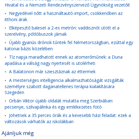
Hivatal és a Nemzeti Rendezvényszervező Ügynökség vezetőit
Negyedével nőtt a használtautó-import, csökkenőben az
•
itthoni árak
Elképesztő baleset a 2-es metrón: vaddisznót ütött el a
•
szerelvény, pótlóbuszok járnak
Újabb gyanús drónok tűntek fel Németországban, ezúttal egy
•
katonai bázis közelében
Tíz napja maradhatott ennek az atomerőműnek: a Duna
•
apadása a válság nagy nyertesét is utolérheti
A Balatonon már sziesztáznak az éttermek
•
A mesterséges intelligencia alkalmazhatóságát vizsgálták
•
személyre szabott daganatellenes terápia kialakítására
Szegeden
Orbán Viktor újabb oldalát mutatta meg Szerbiában:
•
pecsenye, szilvapálinka és egy emlékezetes fotó
Jöhetnek a 35 perces órák és a kevesebb házi feladat: ezek a
•
változások várhatók az iskolákban
Ajánljuk még