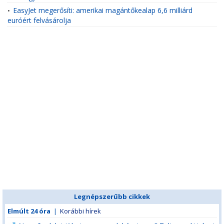
EasyJet megerősíti: amerikai magántőkealap 6,6 milliárd
•
euróért felvásárolja
Legnépszerűbb cikkek
Elmúlt 24 óra
|
Korábbi hírek