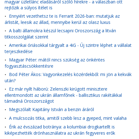
magyar üzletlánc eladásáról szóló hírekre - a válaszban ott
rejtőzik a súlyos ítélet is
Ennyiért vezethetsz te is Ferrarit 2026-ban: mutatjuk az
•
árlistát, leesik az állad, mennyibe kerül az olasz luxus
A balti államokra készül lecsapni Oroszország a litván
•
titkosszolgálat szerint
Amerikai óriásokkal tárgyalt a 4iG - Új szintre léphet a vállalat
•
terjeszkedése
Magyar Péter: mától nincs szükség az önkéntes
•
fogyasztáscsökkentésre
Bod Péter Ákos: Vagyonkezelés közérdekből: mi jön a kekvák
•
után?
Ez már nyílt háború: Zelenszki kirúgott minisztere
•
ellentmondott az ukrán államfőnek - ballisztikus rakétákkal
támadná Oroszországot
Megszólalt Kapitány István a benzin áráról
•
A mulcsozás titka, amitől szebb lesz a gyeped, mint valaha
•
Érik az évszázad botránya: a kolumbiai drogkartellt is
•
kiképezhették drónhasználatra az ukrán fegyveres erők