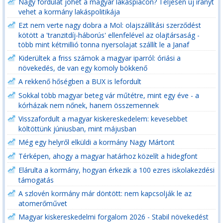
Nagy fordulat jöhet a magyar lakáspiacon? Teljesen új irányt
vehet a kormány lakáspolitikája
Ezt nem verte nagy dobra a Mol: olajszállítási szerződést
kötött a 'tranzitdíj-háborús' ellenfelével az olajtársaság -
több mint kétmillió tonna nyersolajat szállít le a Janaf
Kiderültek a friss számok a magyar iparról: óriási a
növekedés, de van egy komoly bökkenő
A rekkenő hőségben a BUX is lefordult
Sokkal több magyar beteg vár műtétre, mint egy éve - a
kórházak nem nőnek, hanem összemennek
Visszafordult a magyar kiskereskedelem: kevesebbet
költöttünk júniusban, mint májusban
Még egy helyről elküldi a kormány Nagy Mártont
Térképen, ahogy a magyar határhoz közelít a hidegfont
Elárulta a kormány, hogyan érkezik a 100 ezres iskolakezdési
támogatás
A szlovén kormány már döntött: nem kapcsolják le az
atomerőművet
Magyar kiskereskedelmi forgalom 2026 - Stabil növekedést