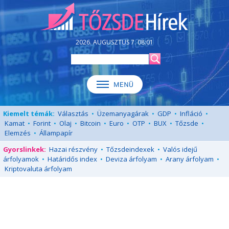
2026. AUGUSZTUS 7. 08:01
Kiemelt témák:
Választás
•
Üzemanyagárak
•
GDP
•
Infláció
•
Kamat
•
Forint
•
Olaj
•
Bitcoin
•
Euro
•
OTP
•
BUX
•
Tőzsde
•
Elemzés
•
Állampapír
Gyorslinkek:
Hazai részvény
•
Tőzsdeindexek
•
Valós idejű
árfolyamok
•
Határidős index
•
Deviza árfolyam
•
Arany árfolyam
•
Kriptovaluta árfolyam