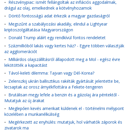
Részvénypiac: ismét fellángoltak az inflációs aggodalmak,
•
drágul az olaj, emelkednek a kötvényhozamok
Döntő fontosságú adat érkezik a magyar gazdaságról
•
Megszűnt a szabályozási akadály, elindul a Lightyear
•
kriptoszolgáltatása Magyarországon
Donald Trump aláírt egy rendkívül fontos rendeletet
•
Százmillióból lakás vagy kertes ház? - Egyre többen választják
•
az agglomerációt
Milliárdos olajszállításról állapodott meg a Mol - egész évre
•
lekötötték a kapacitást
Távol-keleti dilemma: Tajvan vagy Dél-Korea?
•
Zelenszkij ukrán ballisztikus rakéták gyártását jelentette be,
•
lecsaptak az orosz árnyékflottára a Fekete-tengeren
Brutálisan megy lefele a benzin és a gázolaj ára péntektől -
•
Mutatjuk az új árakat
Meglepően kevés amerikait küldenek el - történelmi mélypont
•
közelében a munkanélküliség
Megérkezett az enyhülés: mutatjuk, hol várhatók záporok és
•
zivatarok ma