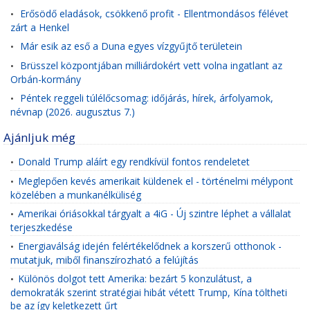
Erősödő eladások, csökkenő profit - Ellentmondásos félévet
•
zárt a Henkel
Már esik az eső a Duna egyes vízgyűjtő területein
•
Brüsszel központjában milliárdokért vett volna ingatlant az
•
Orbán-kormány
Péntek reggeli túlélőcsomag: időjárás, hírek, árfolyamok,
•
névnap (2026. augusztus 7.)
Ajánljuk még
Donald Trump aláírt egy rendkívül fontos rendeletet
•
Meglepően kevés amerikait küldenek el - történelmi mélypont
•
közelében a munkanélküliség
Amerikai óriásokkal tárgyalt a 4iG - Új szintre léphet a vállalat
•
terjeszkedése
Energiaválság idején felértékelődnek a korszerű otthonok -
•
mutatjuk, miből finanszírozható a felújítás
Különös dolgot tett Amerika: bezárt 5 konzulátust, a
•
demokraták szerint stratégiai hibát vétett Trump, Kína töltheti
be az így keletkezett űrt