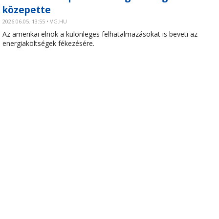
közepette
2026.06.05. 13:55 • VG.HU
Az amerikai elnök a különleges felhatalmazásokat is beveti az
energiaköltségek fékezésére.