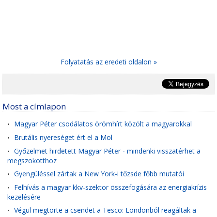
Folyatatás az eredeti oldalon »
Most a címlapon
Magyar Péter csodálatos örömhírt közölt a magyarokkal
•
Brutális nyereséget ért el a Mol
•
Győzelmet hirdetett Magyar Péter - mindenki visszatérhet a
•
megszokotthoz
Gyengüléssel zártak a New York-i tőzsde főbb mutatói
•
Felhívás a magyar kkv-szektor összefogására az energiakrízis
•
kezelésére
Végül megtörte a csendet a Tesco: Londonból reagáltak a
•