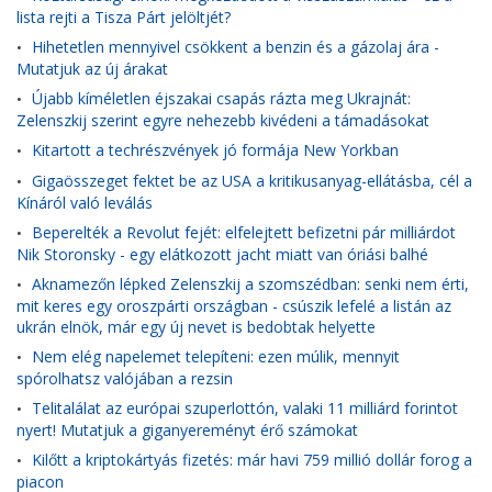
lista rejti a Tisza Párt jelöltjét?
Hihetetlen mennyivel csökkent a benzin és a gázolaj ára -
•
Mutatjuk az új árakat
Újabb kíméletlen éjszakai csapás rázta meg Ukrajnát:
•
Zelenszkij szerint egyre nehezebb kivédeni a támadásokat
Kitartott a techrészvények jó formája New Yorkban
•
Gigaösszeget fektet be az USA a kritikusanyag-ellátásba, cél a
•
Kínáról való leválás
Beperelték a Revolut fejét: elfelejtett befizetni pár milliárdot
•
Nik Storonsky - egy elátkozott jacht miatt van óriási balhé
Aknamezőn lépked Zelenszkij a szomszédban: senki nem érti,
•
mit keres egy oroszpárti országban - csúszik lefelé a listán az
ukrán elnök, már egy új nevet is bedobtak helyette
Nem elég napelemet telepíteni: ezen múlik, mennyit
•
spórolhatsz valójában a rezsin
Telitalálat az európai szuperlottón, valaki 11 milliárd forintot
•
nyert! Mutatjuk a giganyereményt érő számokat
Kilőtt a kriptokártyás fizetés: már havi 759 millió dollár forog a
•
piacon