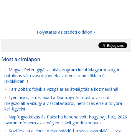
Folyatatás az eredeti oldalon »
Most a címlapon
Magyar Péter: gigászi lakásprogram indul Magyarországon,
•
hatalmas változások jönnek az orvosi rendelőkben és
iskolákban is
Tarr Zoltán: folyik a vizsgálat és átvilágítás a közmédiánál
•
Ilyen nincs, ismét apad a Duna: így áll most a vízszint -
•
megszólalt a vízügy a visszatartásról, nem csak erre a folyóra
kell figyelni
Napfogyatkozás és Paks: ha babona volt, hogy bajt hoz, 2026
•
nyarán már nem az - mélyen el kell gondolkodnunk
Köztársasági elnök: megkezdődött a visszaszámlálás - ez a
•