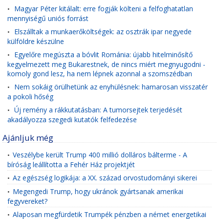
Magyar Péter kitálalt: erre fogják költeni a felfoghatatlan
•
mennyiségű uniós forrást
Elszálltak a munkaerőköltségek: az osztrák ipar negyede
•
külföldre készülne
Egyelőre megúszta a bóvlit Románia: újabb hitelminősítő
•
kegyelmezett meg Bukarestnek, de nincs miért megnyugodni -
komoly gond lesz, ha nem lépnek azonnal a szomszédban
Nem sokáig örülhetünk az enyhülésnek: hamarosan visszatér
•
a pokoli hőség
Új remény a rákkutatásban: A tumorsejtek terjedését
•
akadályozza szegedi kutatók felfedezése
Ajánljuk még
Veszélybe került Trump 400 millió dolláros bálterme - A
•
bíróság leállította a Fehér Ház projektjét
Az egészség logikája: a XX. század orvostudományi sikerei
•
Megengedi Trump, hogy ukránok gyártsanak amerikai
•
fegyvereket?
Alaposan megfürdetik Trumpék pénzben a német energetikai
•