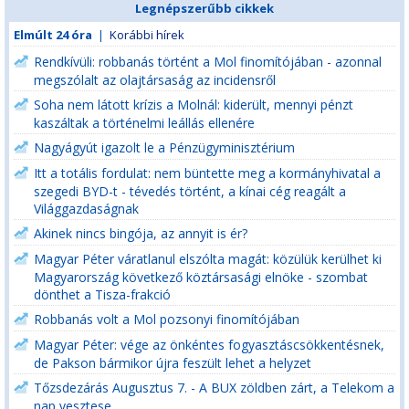
Legnépszerűbb cikkek
Elmúlt 24 óra
|
Korábbi hírek
Rendkívüli: robbanás történt a Mol finomítójában - azonnal
megszólalt az olajtársaság az incidensről
Soha nem látott krízis a Molnál: kiderült, mennyi pénzt
kaszáltak a történelmi leállás ellenére
Nagyágyút igazolt le a Pénzügyminisztérium
Itt a totális fordulat: nem büntette meg a kormányhivatal a
szegedi BYD-t - tévedés történt, a kínai cég reagált a
Világgazdaságnak
Akinek nincs bingója, az annyit is ér?
Magyar Péter váratlanul elszólta magát: közülük kerülhet ki
Magyarország következő köztársasági elnöke - szombat
dönthet a Tisza-frakció
Robbanás volt a Mol pozsonyi finomítójában
Magyar Péter: vége az önkéntes fogyasztáscsökkentésnek,
de Pakson bármikor újra feszült lehet a helyzet
Tőzsdezárás Augusztus 7. - A BUX zöldben zárt, a Telekom a
nap vesztese