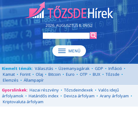
2026. AUGUSZTUS 8. 09:52
Kiemelt témák:
Választás
•
Üzemanyagárak
•
GDP
•
Infláció
•
Kamat
•
Forint
•
Olaj
•
Bitcoin
•
Euro
•
OTP
•
BUX
•
Tőzsde
•
Elemzés
•
Állampapír
Gyorslinkek:
Hazai részvény
•
Tőzsdeindexek
•
Valós idejű
árfolyamok
•
Határidős index
•
Deviza árfolyam
•
Arany árfolyam
•
Kriptovaluta árfolyam