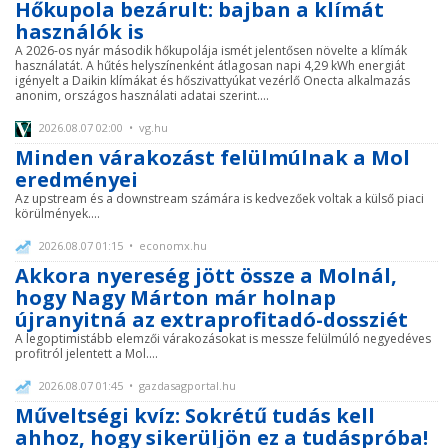
Hőkupola bezárult: bajban a klímát
használók is
A 2026-os nyár második hőkupolája ismét jelentősen növelte a klímák
használatát. A hűtés helyszínenként átlagosan napi 4,29 kWh energiát
igényelt a Daikin klímákat és hőszivattyúkat vezérlő Onecta alkalmazás
anonim, országos használati adatai szerint....
2026.08.07 02:00 • vg.hu
Minden várakozást felülmúlnak a Mol
eredményei
Az upstream és a downstream számára is kedvezőek voltak a külső piaci
körülmények....
2026.08.07 01:15 • economx.hu
Akkora nyereség jött össze a Molnál,
hogy Nagy Márton már holnap
újranyitná az extraprofitadó-dossziét
A legoptimistább elemzői várakozásokat is messze felülmúló negyedéves
profitról jelentett a Mol....
2026.08.07 01:45 • gazdasagportal.hu
Műveltségi kvíz: Sokrétű tudás kell
ahhoz, hogy sikerüljön ez a tudáspróba!