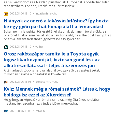
az S&P erősödött és a Nasdaq pluszban áll. Európánál is pozitív hangulat
tapasztalható. London, Frankfurt és Párizs indexe ...
2026.08.06 18:10 • ingatlanhirek.hu
Hiányzik az önerő a lakásvásárláshoz? Így hozta
be egy győri pár hat hónap alatt a lemaradást
Sokan nem a lakáshitel törlesztőjénél akadnak el, hanem jóval előbb: az
önerőnél. Hiába lenne vállalható a havi törlesztő, ha a The post Hiányzik az
önerő a lakásvásárláshoz? Így hozta be egy győri pár ...
2026.08.06 18:10 • vg.hu
Orosz rakétazápor tarolta le a Toyota egyik
logisztikai központját, biztosan gond lesz az
alkatrészellátással - teljes átszervezés jön
A támadások több ismert vállalatnál okoztak súlyos veszteségeket,
miközben halálos áldozatokat is követeltek.
2026.08.06 18:05 • penzcentrum.hu
Kvíz: Mennek még a római számok? Lássuk, hogy
boldogulsz ezzel az X kérdéssel!
Hogy hogyan képezzük a római számokat, még általános iskolában
megtanuljuk, azonban ez a tudás idővel megkophat.
2026.08.06 18:05 • mfor.hu