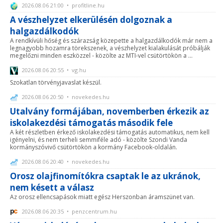
2026.08.06 21:00 • profitline.hu
A vészhelyzet elkerülésén dolgoznak a
halgazdálkodók
A rendkívüli hőség és szárazság közepette a halgazdálkodók már nem a
legnagyobb hozamra törekszenek, a vészhelyzet kialakulását próbálják
megelőzni minden eszközzel - közölte az MTI-vel csütörtökön a ...
2026.08.06 20:55 • vg.hu
Szokatlan törvényjavaslat készül.
2026.08.06 20:50 • novekedes.hu
Utalvány formájában, novemberben érkezik az
iskolakezdési támogatás második fele
A két részletben érkező iskolakezdési támogatás automatikus, nem kell
igényelni, és nem terheli semmiféle adó - közölte Szondi Vanda
kormányszóvivő csütörtökön a kormány Facebook-oldalán.
2026.08.06 20:40 • novekedes.hu
Orosz olajfinomítókra csaptak le az ukránok,
nem késett a válasz
Az orosz ellencsapások miatt egész Herszonban áramszünet van.
2026.08.06 20:35 • penzcentrum.hu