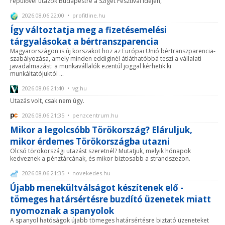
repülővel utazók Budapestre a Sziget Fesztivál idején,
2026.08.06 22:00 • profitline.hu
Így változtatja meg a fizetésemelési
tárgyalásokat a bértranszparencia
Magyarországon is új korszakot hoz az Európai Unió bértranszparencia-
szabályozása, amely minden eddiginél átláthatóbbá teszi a vállalati
javadalmazást: a munkavállalók ezentúl joggal kérhetik ki
munkáltatójuktól ...
2026.08.06 21:40 • vg.hu
Utazás volt, csak nem úgy.
2026.08.06 21:35 • penzcentrum.hu
Mikor a legolcsóbb Törökország? Eláruljuk,
mikor érdemes Törökországba utazni
Olcsó törökországi utazást szeretnél? Mutatjuk, melyik hónapok
kedveznek a pénztárcának, és mikor biztosabb a strandszezon.
2026.08.06 21:35 • novekedes.hu
Újabb menekültválságot készítenek elő -
tömeges határsértésre buzdító üzenetek miatt
nyomoznak a spanyolok
A spanyol hatóságok újabb tömeges határsértésre biztató üzeneteket