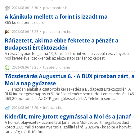
2026.08.06 18:30 • privatbankar.hu
A kánikula mellett a forint is izzadt ma
365 közelében az euró.
2026.08.06 18:25 • penzcentrum.hu
Ráfizetett, aki ma ebbe fektette a pénzét a
Budapesti Értéktőzsdén
A részvénypiac forgalma 19,8 milliárd forint volt, a vezető részvények a
Mol kivételével csökkentek az előző napi záráshoz képest.
2026.08.06 18:25 • tozsdeforum.hu
Tőzsdezárás Augusztus 6. - A BUX pirosban zárt, a
Mol a nap győztese
Hullámzóan alakult a csütörtöki kereskedés a Budapesti Értéktőzsdén. A
BUX index egész napos erőlködése ellenére sem tudott emelkedni és 146
563,20 ponton állt. Az OTP gyengüléssel zárt. A Telekom sem ...
2026.08.06 18:20 • infostart.hu
Kiderült, mire jutott egymással a Mol és a Janaf
A horvát olajvezeték-üzemeltető Janaf és a Mol-csoport megállapodást
kötött 2,05 millió tonna nyersolaj szállításáról 2026-ra - közölte a horvát
társaság csütörtökön.