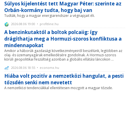
Súlyos kijelentést tett Magyar Péter: szerinte az
Orbán-kormány tudta, hogy baj van
Tudták, hogy a magyar energiarendszer a végnapjait éli.
2026.08.06 19:00 • profitline.hu
A benzinkutaktól a boltok polcaiig: így
drágíthatja meg a Hormuzi-szoros konfliktusa a
mindennapokat
Amikor a háborúk gazdasági következményeiről beszélünk, legtöbben az
olaj- és üzemanyagárak emelkedésére gondolnak. A Hormuzi-szoros
körüli geopolitikai feszültség azonban a globális ellátási láncokon ...
2026.08.06 18:55 • economx.hu
Hiába volt pozitív a nemzetközi hangulat, a pesti
tőzsdén senki nem nevetett
A nemzetközi tendenciákkal ellentétesen mozgott a magyar tőzsde.