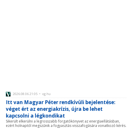
2026.08.06 21:05 • vg.hu
Itt van Magyar Péter rendkívüli bejelentése:
véget ért az energiakrízis, újra be lehet
kapcsolni a légkondikat
Sikerült elkerülni a legrosszabb forgatókönyvet az energiaellátásban,
ezért holnaptól megszűnik a fogyasztás visszafogására vonatkozó kérés.