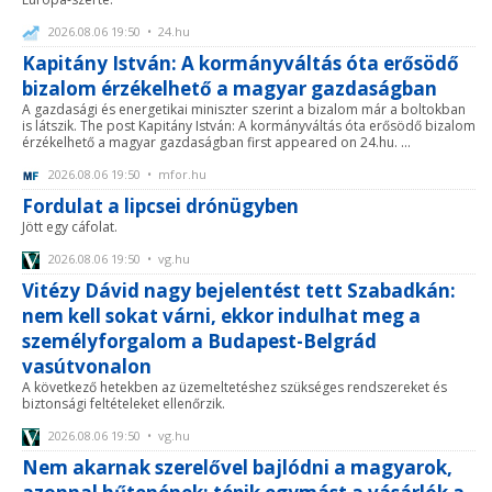
2026.08.06 19:50 • 24.hu
Kapitány István: A kormányváltás óta erősödő
bizalom érzékelhető a magyar gazdaságban
A gazdasági és energetikai miniszter szerint a bizalom már a boltokban
is látszik. The post Kapitány István: A kormányváltás óta erősödő bizalom
érzékelhető a magyar gazdaságban first appeared on 24.hu. ...
2026.08.06 19:50 • mfor.hu
Fordulat a lipcsei drónügyben
Jött egy cáfolat.
2026.08.06 19:50 • vg.hu
Vitézy Dávid nagy bejelentést tett Szabadkán:
nem kell sokat várni, ekkor indulhat meg a
személyforgalom a Budapest-Belgrád
vasútvonalon
A következő hetekben az üzemeltetéshez szükséges rendszereket és
biztonsági feltételeket ellenőrzik.
2026.08.06 19:50 • vg.hu
Nem akarnak szerelővel bajlódni a magyarok,