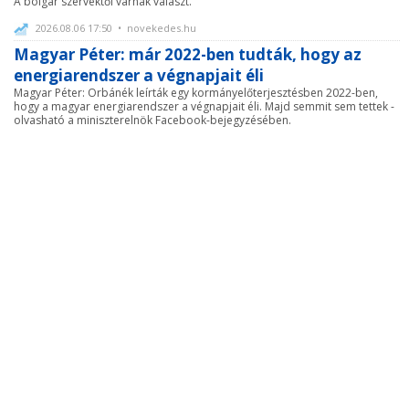
A bolgár szervektől várnak választ.
2026.08.06 17:50 • novekedes.hu
Magyar Péter: már 2022-ben tudták, hogy az
energiarendszer a végnapjait éli
Magyar Péter: Orbánék leírták egy kormányelőterjesztésben 2022-ben,
hogy a magyar energiarendszer a végnapjait éli. Majd semmit sem tettek -
olvasható a miniszterelnök Facebook-bejegyzésében.