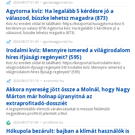
2026.08.07 01:45 • gazdasagportal.hu
Agytorna kvíz: Ha legalább 5 kérdésre jó a
válaszod, büszke lehetsz magadra (873)
Kvíz Az eredeti oldal itt található: https://kvizportal.hu/agytorna-kviz-5-
kerdesre-jo-valasz-878/ Agytorna kvíz: Ha legalább 5 kérdésre jó a
válaszod, büszke lehetsz magadra (873)
2026.08.07 01:45 • gazdasagportal.hu
Irodalmi kvíz: Mennyire ismered a világirodalom
híres ifjúsági regényeit? (595)
Kvíz Az eredeti oldal itt található: https://kvizportal.hu/irodalmi-kviz-
vilagirodalom-ifjusagi-regenyeit-59/ Irodalmi kvíz: Mennyire ismered a
világirodalom híres ifjúsági regényeit? (595)
2026.08.07 01:15 • economx.hu
Akkora nyereség jött össze a Molnál, hogy Nagy
Márton már holnap újranyitná az
extraprofitadó-dossziét
A legoptimistább elemzői várakozásokat is messze felülmúló
negyedéves profitról jelentett a Mol.
2026.08.07 01:00 • profitline.hu
Hőkupola bezárult: bajban a klímát használók is