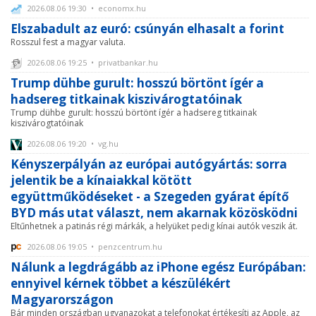
2026.08.06 19:30 • economx.hu
Elszabadult az euró: csúnyán elhasalt a forint
Rosszul fest a magyar valuta.
2026.08.06 19:25 • privatbankar.hu
Trump dühbe gurult: hosszú börtönt ígér a
hadsereg titkainak kiszivárogtatóinak
Trump dühbe gurult: hosszú börtönt ígér a hadsereg titkainak
kiszivárogtatóinak
2026.08.06 19:20 • vg.hu
Kényszerpályán az európai autógyártás: sorra
jelentik be a kínaiakkal kötött
együttműködéseket - a Szegeden gyárat építő
BYD más utat választ, nem akarnak közösködni
Eltűnhetnek a patinás régi márkák, a helyüket pedig kínai autók veszik át.
2026.08.06 19:05 • penzcentrum.hu
Nálunk a legdrágább az iPhone egész Európában:
ennyivel kérnek többet a készülékért
Magyarországon
Bár minden országban ugyanazokat a telefonokat értékesíti az Apple, az