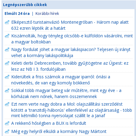
Legnépszerűbb cikkek
Elmúlt 24 óra
|
Korábbi hírek
Elképesztő turistainvázió Montenegróban - Három nap alatt
632 ezren lépték át a határt
Kiszámolták, hogy tényleg olcsóbb-e külföldön vásárolni, mint
a magyar boltokban
Nagy fordulat jöhet a magyar lakáspiacon? Teljesen új irányt
vehet a kormány lakáspolitikája
Keleti derbi Debrecenben, tovább gyűjtögetne az Újpest: ez
lesz az NB I 3. fordulójában
Kiderültek a friss számok a magyar iparról: óriási a
növekedés, de van egy komoly bökkenő
Sokkal több magyar beteg vár műtétre, mint egy éve - a
kórházak nem nőnek, hanem összemennek
Ezt nem verte nagy dobra a Mol: olajszállítási szerződést
kötött a 'tranzitdíj-háborús' ellenfelével az olajtársaság - több
mint kétmillió tonna nyersolajat szállít le a Janaf
A rekkenő hőségben a BUX is lefordult
Még egy helyről elküldi a kormány Nagy Mártont