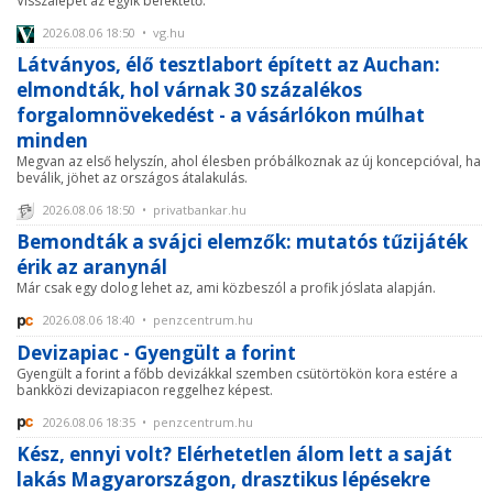
Visszalépet az egyik befektető.
2026.08.06 18:50 • vg.hu
Látványos, élő tesztlabort épített az Auchan:
elmondták, hol várnak 30 százalékos
forgalomnövekedést - a vásárlókon múlhat
minden
Megvan az első helyszín, ahol élesben próbálkoznak az új koncepcióval, ha
beválik, jöhet az országos átalakulás.
2026.08.06 18:50 • privatbankar.hu
Bemondták a svájci elemzők: mutatós tűzijáték
érik az aranynál
Már csak egy dolog lehet az, ami közbeszól a profik jóslata alapján.
2026.08.06 18:40 • penzcentrum.hu
Devizapiac - Gyengült a forint
Gyengült a forint a főbb devizákkal szemben csütörtökön kora estére a
bankközi devizapiacon reggelhez képest.
2026.08.06 18:35 • penzcentrum.hu
Kész, ennyi volt? Elérhetetlen álom lett a saját
lakás Magyarországon, drasztikus lépésekre