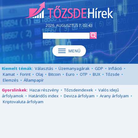
2026. AUGUSZTUS 7. 02:43
Kiemelt témák:
Választás
•
Üzemanyagárak
•
GDP
•
Infláció
•
Kamat
•
Forint
•
Olaj
•
Bitcoin
•
Euro
•
OTP
•
BUX
•
Tőzsde
•
Elemzés
•
Állampapír
Gyorslinkek:
Hazai részvény
•
Tőzsdeindexek
•
Valós idejű
árfolyamok
•
Határidős index
•
Deviza árfolyam
•
Arany árfolyam
•
Kriptovaluta árfolyam