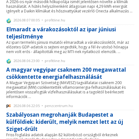
A 2026-os nyár második hőkupolája ismét jelentősen növelte a klímák
használatát. A hűtés helyszínenként átlagosan napi 4,29 kWh energiát
igényelt a Daikin klímákat és hőszivattyúkat vezérlő Onecta alkalmazás ...
2026.08.07 00:05 • profitline.hu
Elmaradt a várakozásoktól az ipar júniusi
teljesítménye
Az ipari termelés júniusi mutatói elmaradtak a várakozásoktót, már az
előzetes GDP-adatok is sejteni engedték, hogy a fél év utolsó hónapja
nem volt erős - állapították meg az MTI-nek nyilatkozó elemzők. ...
2026.08.06 23:00 • profitline.hu
A magyar vegyipar csaknem 200 megawattal
csökkentette energiafelhasználását
A Magyar Vegyipari Szövetség (MAVESZ) tagvállalatai csaknem 200
megawattal (MW) csökkentették villamosenergia-felhasználásukat és
jelentősen visszafogták vízfelhasználásukat is a tagoktól beérkezett
információk ...
2026.08.06 22:05 • penzcentrum.hu
Szabályosan megrohanják Budapestet a
külföldiek: kiderült, melyik nemzet lett az új
Sziget-őrült
Friss foglalási adatok alapján 82 különböző országból érkeznek