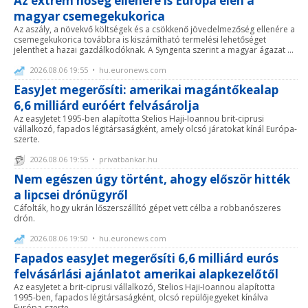
Az extrém hőség ellenére is Európa élén a
magyar csemegekukorica
Az aszály, a növekvő költségek és a csökkenő jövedelmezőség ellenére a
csemegekukorica továbbra is kiszámítható termelési lehetőséget
jelenthet a hazai gazdálkodóknak. A Syngenta szerint a magyar ágazat ...
2026.08.06 19:55 • hu.euronews.com
EasyJet megerősíti: amerikai magántőkealap
6,6 milliárd euróért felvásárolja
Az easyJetet 1995-ben alapította Stelios Haji-Ioannou brit-ciprusi
vállalkozó, fapados légitársaságként, amely olcsó járatokat kínál Európa-
szerte.
2026.08.06 19:55 • privatbankar.hu
Nem egészen úgy történt, ahogy először hitték
a lipcsei drónügyről
Cáfolták, hogy ukrán lőszerszállító gépet vett célba a robbanószeres
drón.
2026.08.06 19:50 • hu.euronews.com
Fapados easyJet megerősíti 6,6 milliárd eurós
felvásárlási ajánlatot amerikai alapkezelőtől
Az easyJetet a brit-ciprusi vállalkozó, Stelios Haji-Ioannou alapította
1995-ben, fapados légitársaságként, olcsó repülőjegyeket kínálva
Európa-szerte.