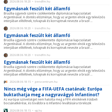
2026.08.06 18:20 • trendfm.hu
Egymásnak feszült két államfő
Brazília ügyvivői szintre csökkentette diplomáciai kapcsolatait
Argentínával. A döntés előzménye, hogy az argentin elnök egy televíziós
interjúban elítéltnek, tolvajnak és korruptnak nevezte a brazil ...
2026.08.06 18:20 • trendfm.hu
Egymásnak feszült két államfő
Brazília ügyvivői szintre csökkentette diplomáciai kapcsolatait
Argentínával. A döntés előzménye, hogy az argentin elnök egy televíziós
interjúban elítéltnek, tolvajnak és korruptnak nevezte a brazil ...
2026.08.06 18:20 • trendfm.hu
Egymásnak feszült két államfő
Brazília ügyvivői szintre csökkentette diplomáciai kapcsolatait
Argentínával. A döntés előzménye, hogy az argentin elnök egy televíziós
interjúban elítéltnek, tolvajnak és korruptnak nevezte a brazil ...
2026.08.06 18:15 • penzcentrum.hu
Nincs még vége a FIFA-UEFA csatának: Európa
buktathatja meg a nagyravágyó Infantinot?
Az európai szövetséget nem hatotta meg a FIFA elnökének írásbeli
bocsánatkérése, és továbbra is Infantino leváltására törekszik
2026.08.06 18:15 • vg.hu