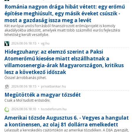
Románia nagyon drága hibát vétett: egy erőmű
építése meghiúsult, egy másik éveket csúszik -
most a gazdaság issza meg a levét
Két európai uniós forrásból finanszírozott erőműprojekt is komoly
akadályokba ütközött, amelyek miatt több százmillió eurós fejlesztési
lehetőség került veszélybe.
2026.08.06 18:15 • vg.hu
Hidegzuhany: az elemző szerint a Paksi
Atomerőmű kiesése miatt elszállhatnak a
villamosenergia-árak Magyarországon, kritikus
lesz a következő időszak
Ősszel árrobbanás jöhet.
2026.08.06 18:15 • privatbankar.hu
Megütötték a magyar tőzsdét
Csak a Mol tudott erősödni.
2026.08.06 18:10 • tozsdeforum.hu
Amerikai tőzsde Augusztus 6. - Vegyes a hangulat
a kontinensen, az olaj 81 dollárra emelkedett
Lelassult a kereskedés csütörtökön az amerikai tőzsdéken. A DJIA gyengült,