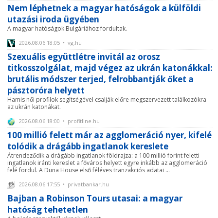
Nem léphetnek a magyar hatóságok a külföldi
utazási iroda ügyében
A magyar hatóságok Bulgáriához fordultak.
2026.08.06 18:05 • vg.hu
Szexuális együttlétre invitál az orosz
titkosszolgálat, majd végez az ukrán katonákkal:
brutális módszer terjed, felrobbantják őket a
pásztoróra helyett
Hamis női profilok segítségével csalják előre megszervezett találkozókra
az ukrán katonákat.
2026.08.06 18:00 • profitline.hu
100 millió felett már az agglomeráció nyer, kifelé
tolódik a drágább ingatlanok kereslete
Átrendeződik a drágább ingatlanok földrajza: a 100 millió forint feletti
ingatlanok iránti kereslet a főváros helyett egyre inkább az agglomeráció
felé fordul. A Duna House első féléves tranzakciós adatai ...
2026.08.06 17:55 • privatbankar.hu
Bajban a Robinson Tours utasai: a magyar
hatóság tehetetlen