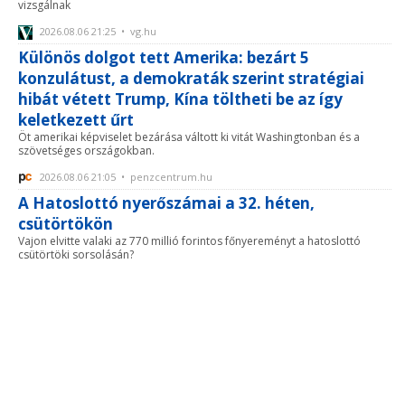
vizsgálnak
2026.08.06 21:25 • vg.hu
Különös dolgot tett Amerika: bezárt 5
konzulátust, a demokraták szerint stratégiai
hibát vétett Trump, Kína töltheti be az így
keletkezett űrt
Öt amerikai képviselet bezárása váltott ki vitát Washingtonban és a
szövetséges országokban.
2026.08.06 21:05 • penzcentrum.hu
A Hatoslottó nyerőszámai a 32. héten,
csütörtökön
Vajon elvitte valaki az 770 millió forintos főnyereményt a hatoslottó
csütörtöki sorsolásán?