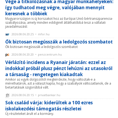
Vége a titkolózásnak a magyar munkahelyeken:
így tudhatod meg végre, valójában mennyit
keresnek a többiek
Magyarországon is új korszakot hoz az Európai Unió bértranszparencia-
szabályozása, amely minden eddiginél átláthatóbbá teszi a vállalati
javadalmazást:
2026.08.06 20:25 • mfor.hu
Ők biztosan megússzák a ledolgozós szombatot
Ők biztosan megússzák a ledolgozós szombatot
2026.08.06 20:20 • penzcentrum.hu
Vérlázító incidens a Ryanair járatán: ezzel az
indokkal próbál plusz pénzt lehúzni az utasokról
a társaság - rengetegen kiakadtak
Amikor az egyik dolgozótól megkérdezte, hogy változtak-e a
mérethatárok, azt a választ kapta, hogy a szabályok változatlanok, de a
betartatásuk szigorúbbá vált.
2026.08.06 20:15 • privatbankar.hu
Sok család várja: kiderültek a 100 ezres
iskolakezdési támogatás részletei
Új részleteket árult el a kormány.