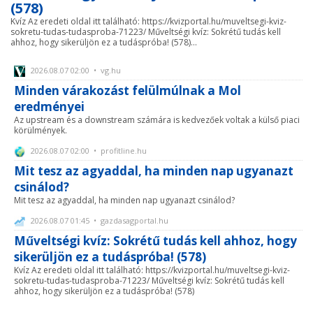
(578)
Kvíz Az eredeti oldal itt található: https://kvizportal.hu/muveltsegi-kviz-
sokretu-tudas-tudasproba-71223/ Műveltségi kvíz: Sokrétű tudás kell
ahhoz, hogy sikerüljön ez a tudáspróba! (578)...
2026.08.07 02:00 • vg.hu
Minden várakozást felülmúlnak a Mol
eredményei
Az upstream és a downstream számára is kedvezőek voltak a külső piaci
körülmények.
2026.08.07 02:00 • profitline.hu
Mit tesz az agyaddal, ha minden nap ugyanazt
csinálod?
Mit tesz az agyaddal, ha minden nap ugyanazt csinálod?
2026.08.07 01:45 • gazdasagportal.hu
Műveltségi kvíz: Sokrétű tudás kell ahhoz, hogy
sikerüljön ez a tudáspróba! (578)
Kvíz Az eredeti oldal itt található: https://kvizportal.hu/muveltsegi-kviz-
sokretu-tudas-tudasproba-71223/ Műveltségi kvíz: Sokrétű tudás kell
ahhoz, hogy sikerüljön ez a tudáspróba! (578)