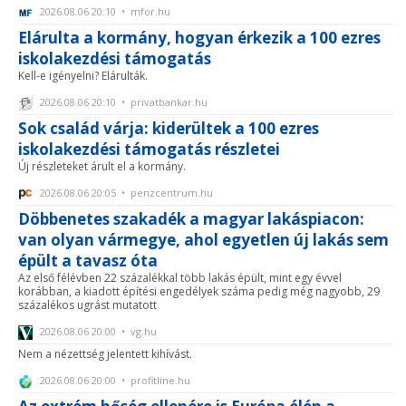
2026.08.06 20:10 • mfor.hu
Elárulta a kormány, hogyan érkezik a 100 ezres
iskolakezdési támogatás
Kell-e igényelni? Elárulták.
2026.08.06 20:10 • privatbankar.hu
Sok család várja: kiderültek a 100 ezres
iskolakezdési támogatás részletei
Új részleteket árult el a kormány.
2026.08.06 20:05 • penzcentrum.hu
Döbbenetes szakadék a magyar lakáspiacon:
van olyan vármegye, ahol egyetlen új lakás sem
épült a tavasz óta
Az első félévben 22 százalékkal több lakás épült, mint egy évvel
korábban, a kiadott építési engedélyek száma pedig még nagyobb, 29
százalékos ugrást mutatott
2026.08.06 20:00 • vg.hu
Nem a nézettség jelentett kihívást.
2026.08.06 20:00 • profitline.hu