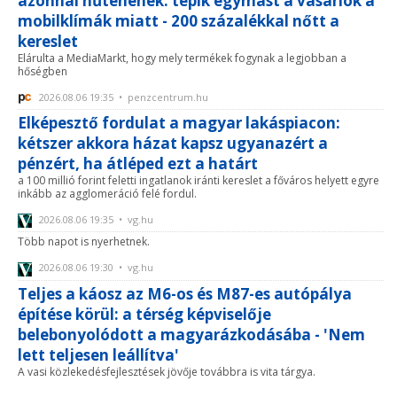
azonnal hűtenének: tépik egymást a vásárlók a
mobilklímák miatt - 200 százalékkal nőtt a
kereslet
Elárulta a MediaMarkt, hogy mely termékek fogynak a legjobban a
hőségben
2026.08.06 19:35 • penzcentrum.hu
Elképesztő fordulat a magyar lakáspiacon:
kétszer akkora házat kapsz ugyanazért a
pénzért, ha átléped ezt a határt
a 100 millió forint feletti ingatlanok iránti kereslet a főváros helyett egyre
inkább az agglomeráció felé fordul.
2026.08.06 19:35 • vg.hu
Több napot is nyerhetnek.
2026.08.06 19:30 • vg.hu
Teljes a káosz az M6-os és M87-es autópálya
építése körül: a térség képviselője
belebonyolódott a magyarázkodásába - 'Nem
lett teljesen leállítva'
A vasi közlekedésfejlesztések jövője továbbra is vita tárgya.