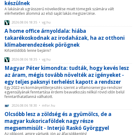
készülnek
A lakásárak ugrásszerű növekedése miatt tömegek számára vált
elérhetetlen álommá az első saját lakás megszerzése.
2026.08.06 18:35 • vg.hu
A home office árnyoldala: hiába
takarékoskodnak az irodaházak, ha az otthoni
klímaberendezések pörögnek
Kifizetődőbb lenne bejárni?
2026.08.06 18:35 • vg.hu
Magyar Péter kimondta: tudták, hogy kevés lesz
az áram, mégis tovább növelték az igényeket -
egy teljes paksnyi terhelést kapott a rendszer
Egy 2022-es kormányelőterjesztés szerint a villamosenergia-rendszer
egyensúlyának fenntartása érdemi beavatkozás nélkül rövid időn belül
fenntarthatatlanná válhatott.
2026.08.06 18:30 • mfor.hu
Olcsóbb lesz a zöldség és a gyümölcs, de a
magyar kukoricaföldek nagy része
megsemmisült - Interjú Raskó Györggyel
Az időpont, amire vártunk: jön az áfacsökkentés!