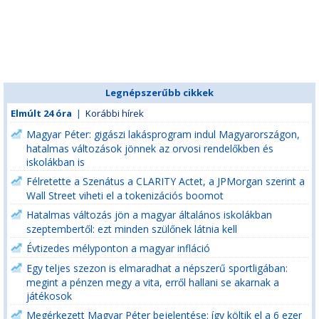
Legnépszerűbb cikkek
Elmúlt 24 óra
|
Korábbi hírek
Magyar Péter: gigászi lakásprogram indul Magyarországon,
hatalmas változások jönnek az orvosi rendelőkben és
iskolákban is
Félretette a Szenátus a CLARITY Actet, a JPMorgan szerint a
Wall Street viheti el a tokenizációs boomot
Hatalmas változás jön a magyar általános iskolákban
szeptembertől: ezt minden szülőnek látnia kell
Évtizedes mélyponton a magyar infláció
Egy teljes szezon is elmaradhat a népszerű sportligában:
megint a pénzen megy a vita, erről hallani se akarnak a
játékosok
Megérkezett Magyar Péter bejelentése: így költik el a 6 ezer