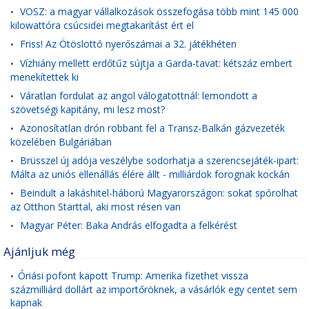
VOSZ: a magyar vállalkozások összefogása több mint 145 000
•
kilowattóra csúcsidei megtakarítást ért el
Friss! Az Ötöslottó nyerőszámai a 32. játékhéten
•
Vízhiány mellett erdőtűz sújtja a Garda-tavat: kétszáz embert
•
menekítettek ki
Váratlan fordulat az angol válogatottnál: lemondott a
•
szövetségi kapitány, mi lesz most?
Azonosítatlan drón robbant fel a Transz-Balkán gázvezeték
•
közelében Bulgáriában
Brüsszel új adója veszélybe sodorhatja a szerencsejáték-ipart:
•
Málta az uniós ellenállás élére állt - milliárdok forognak kockán
Beindult a lakáshitel-háború Magyarországon: sokat spórolhat
•
az Otthon Starttal, aki most résen van
Magyar Péter: Baka András elfogadta a felkérést
•
Ajánljuk még
Óriási pofont kapott Trump: Amerika fizethet vissza
•
százmilliárd dollárt az importőröknek, a vásárlók egy centet sem
kapnak