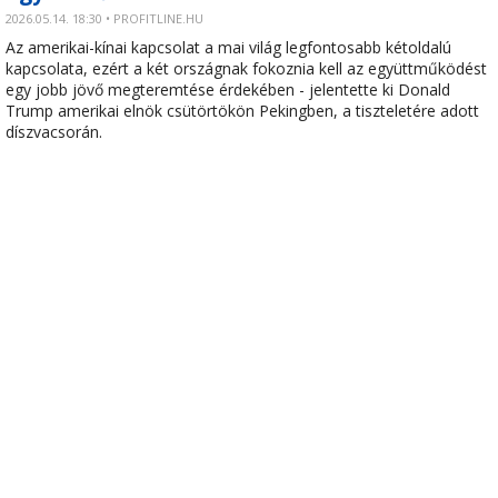
2026.05.14. 18:30 • PROFITLINE.HU
Az amerikai-kínai kapcsolat a mai világ legfontosabb kétoldalú
kapcsolata, ezért a két országnak fokoznia kell az együttműködést
egy jobb jövő megteremtése érdekében - jelentette ki Donald
Trump amerikai elnök csütörtökön Pekingben, a tiszteletére adott
díszvacsorán.