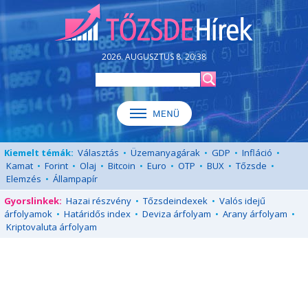
2026. AUGUSZTUS 8. 20:38
Kiemelt témák:
Választás
•
Üzemanyagárak
•
GDP
•
Infláció
•
Kamat
•
Forint
•
Olaj
•
Bitcoin
•
Euro
•
OTP
•
BUX
•
Tőzsde
•
Elemzés
•
Állampapír
Gyorslinkek:
Hazai részvény
•
Tőzsdeindexek
•
Valós idejű
árfolyamok
•
Határidős index
•
Deviza árfolyam
•
Arany árfolyam
•
Kriptovaluta árfolyam