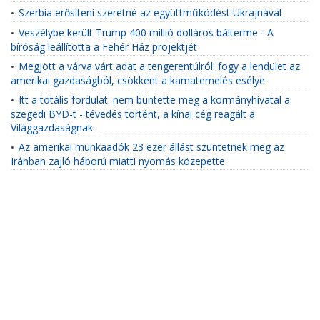
Szerbia erősíteni szeretné az együttműködést Ukrajnával
•
Veszélybe került Trump 400 millió dolláros bálterme - A
•
bíróság leállította a Fehér Ház projektjét
Megjött a várva várt adat a tengerentúlról: fogy a lendület az
•
amerikai gazdaságból, csökkent a kamatemelés esélye
Itt a totális fordulat: nem büntette meg a kormányhivatal a
•
szegedi BYD-t - tévedés történt, a kínai cég reagált a
Világgazdaságnak
Az amerikai munkaadók 23 ezer állást szüntetnek meg az
•
Iránban zajló háború miatti nyomás közepette