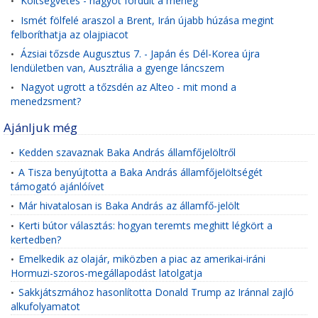
Költségvetés - nagyot fordult a mérleg
•
Ismét fölfelé araszol a Brent, Irán újabb húzása megint
•
felboríthatja az olajpiacot
Ázsiai tőzsde Augusztus 7. - Japán és Dél-Korea újra
•
lendületben van, Ausztrália a gyenge láncszem
Nagyot ugrott a tőzsdén az Alteo - mit mond a
•
menedzsment?
Ajánljuk még
Kedden szavaznak Baka András államfőjelöltről
•
A Tisza benyújtotta a Baka András államfőjelöltségét
•
támogató ajánlóívet
Már hivatalosan is Baka András az államfő-jelölt
•
Kerti bútor választás: hogyan teremts meghitt légkört a
•
kertedben?
Emelkedik az olajár, miközben a piac az amerikai-iráni
•
Hormuzi-szoros-megállapodást latolgatja
Sakkjátszmához hasonlította Donald Trump az Iránnal zajló
•
alkufolyamatot