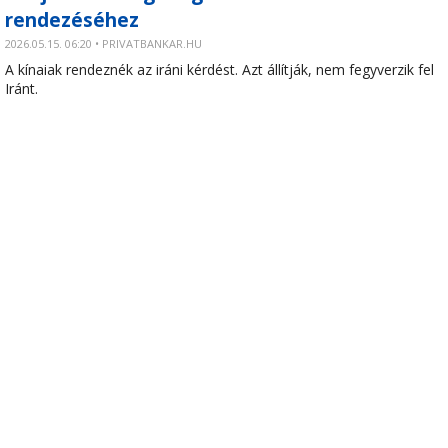
rendezéséhez
2026.05.15. 06:20 • PRIVATBANKAR.HU
A kínaiak rendeznék az iráni kérdést. Azt állítják, nem fegyverzik fel
Iránt.