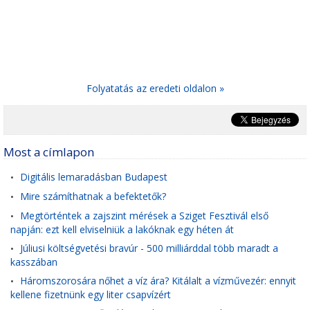
Folyatatás az eredeti oldalon »
Most a címlapon
Digitális lemaradásban Budapest
•
Mire számíthatnak a befektetők?
•
Megtörténtek a zajszint mérések a Sziget Fesztivál első
•
napján: ezt kell elviselniük a lakóknak egy héten át
Júliusi költségvetési bravúr - 500 milliárddal több maradt a
•
kasszában
Háromszorosára nőhet a víz ára? Kitálalt a vízművezér: ennyit
•
kellene fizetnünk egy liter csapvízért