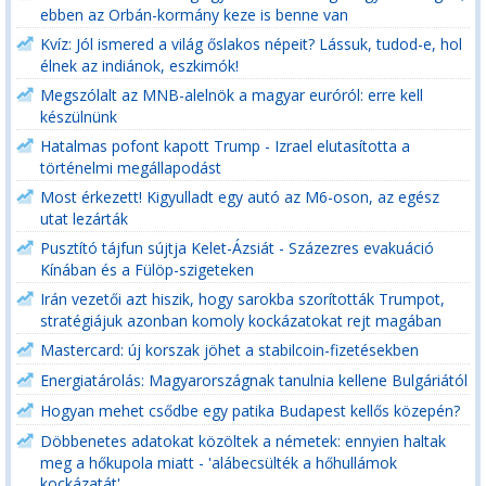
ebben az Orbán-kormány keze is benne van
Kvíz: Jól ismered a világ őslakos népeit? Lássuk, tudod-e, hol
élnek az indiánok, eszkimók!
Megszólalt az MNB-alelnök a magyar euróról: erre kell
készülnünk
Hatalmas pofont kapott Trump - Izrael elutasította a
történelmi megállapodást
Most érkezett! Kigyulladt egy autó az M6-oson, az egész
utat lezárták
Pusztító tájfun sújtja Kelet-Ázsiát - Százezres evakuáció
Kínában és a Fülöp-szigeteken
Irán vezetői azt hiszik, hogy sarokba szorították Trumpot,
stratégiájuk azonban komoly kockázatokat rejt magában
Mastercard: új korszak jöhet a stabilcoin-fizetésekben
Energiatárolás: Magyarországnak tanulnia kellene Bulgáriától
Hogyan mehet csődbe egy patika Budapest kellős közepén?
Döbbenetes adatokat közöltek a németek: ennyien haltak
meg a hőkupola miatt - 'alábecsülték a hőhullámok
kockázatát'