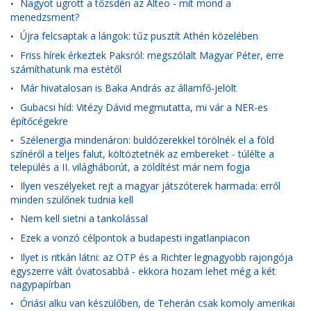
Nagyot ugrott a tőzsdén az Alteo - mit mond a
•
menedzsment?
Újra felcsaptak a lángok: tűz pusztít Athén közelében
•
Friss hírek érkeztek Paksról: megszólalt Magyar Péter, erre
•
számíthatunk ma estétől
Már hivatalosan is Baka András az államfő-jelölt
•
Gubacsi híd: Vitézy Dávid megmutatta, mi vár a NER-es
•
építőcégekre
Szélenergia mindenáron: buldózerekkel törölnék el a föld
•
színéről a teljes falut, költöztetnék az embereket - túlélte a
település a II. világháborút, a zöldítést már nem fogja
Ilyen veszélyeket rejt a magyar játszóterek harmada: erről
•
minden szülőnek tudnia kell
Nem kell sietni a tankolással
•
Ezek a vonzó célpontok a budapesti ingatlanpiacon
•
Ilyet is ritkán látni: az OTP és a Richter legnagyobb rajongója
•
egyszerre vált óvatosabbá - ekkora hozam lehet még a két
nagypapírban
Óriási alku van készülőben, de Teherán csak komoly amerikai
•