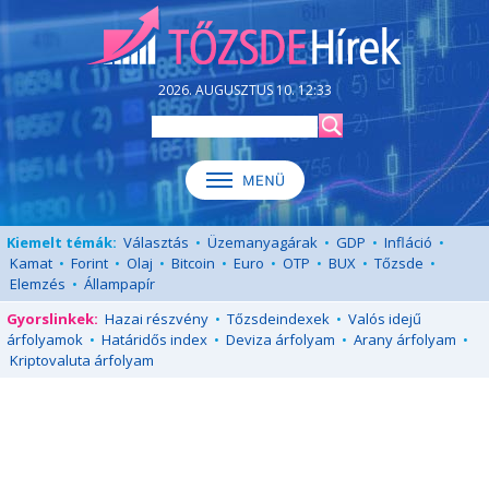
2026. AUGUSZTUS 10. 12:33
Kiemelt témák:
Választás
•
Üzemanyagárak
•
GDP
•
Infláció
•
Kamat
•
Forint
•
Olaj
•
Bitcoin
•
Euro
•
OTP
•
BUX
•
Tőzsde
•
Elemzés
•
Állampapír
Gyorslinkek:
Hazai részvény
•
Tőzsdeindexek
•
Valós idejű
árfolyamok
•
Határidős index
•
Deviza árfolyam
•
Arany árfolyam
•
Kriptovaluta árfolyam