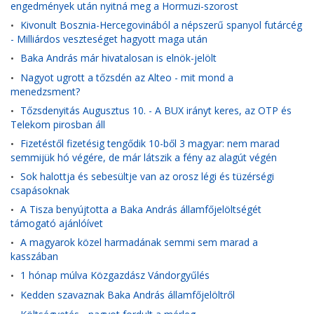
engedmények után nyitná meg a Hormuzi-szorost
Kivonult Bosznia-Hercegovinából a népszerű spanyol futárcég
•
- Milliárdos veszteséget hagyott maga után
Baka András már hivatalosan is elnök-jelölt
•
Nagyot ugrott a tőzsdén az Alteo - mit mond a
•
menedzsment?
Tőzsdenyitás Augusztus 10. - A BUX irányt keres, az OTP és
•
Telekom pirosban áll
Fizetéstől fizetésig tengődik 10-ből 3 magyar: nem marad
•
semmijük hó végére, de már látszik a fény az alagút végén
Sok halottja és sebesültje van az orosz légi és tüzérségi
•
csapásoknak
A Tisza benyújtotta a Baka András államfőjelöltségét
•
támogató ajánlóívet
A magyarok közel harmadának semmi sem marad a
•
kasszában
1 hónap múlva Közgazdász Vándorgyűlés
•
Kedden szavaznak Baka András államfőjelöltről
•