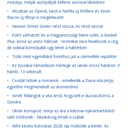
mutatja, melyik autópályát kellene azonnal kibővíteni
•
Moziban az Opera!, tarol a Netflix új thrillere és Kevin
Bacon új filmje is megérkezett
•
Heaven Street Seven: nézz vissza, és nézd vissza!
•
Ezért zárhatott be a magyarországi Mere-üzlet, a Basket
Plus: borul az uniós hálózat - technikai okra hivatkozik a cég,
de sokkal komolyabb ügy lehet a háttérben
•
Több mint egymilliárd forinthoz jut a sármelléki repülőtér
•
Az éjszakai támadások mérlege az ukrán-orosz határon: 3
halott, 13 sebesült
•
Csodát tettek a románok - emelkedik a Duna vízszintje,
egyelőre megmenekült az atomerőmű
•
Ismét fellángolt a vita arról, hogy kell-e duzzasztómű a
Dunára
•
Ukrán korrupció: ennyi az ára a katonai nyilvántartásból
való törlésnek - Munkácsig érnek a szálak
•
MÁV késési biztosítás 2026: így működik a bérlet- és