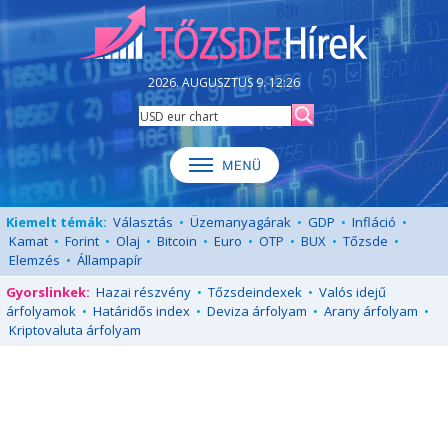
2026. AUGUSZTUS 9. 12:26
Kiemelt témák:
Választás
•
Üzemanyagárak
•
GDP
•
Infláció
•
Kamat
•
Forint
•
Olaj
•
Bitcoin
•
Euro
•
OTP
•
BUX
•
Tőzsde
•
Elemzés
•
Állampapír
Gyorslinkek:
Hazai részvény
•
Tőzsdeindexek
•
Valós idejű
árfolyamok
•
Határidős index
•
Deviza árfolyam
•
Arany árfolyam
•
Kriptovaluta árfolyam