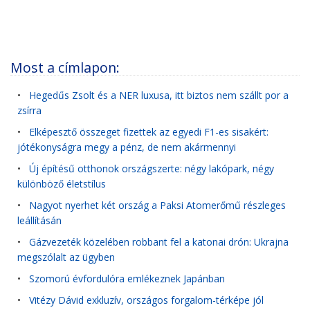
Most a címlapon:
•
Hegedűs Zsolt és a NER luxusa, itt biztos nem szállt por a
zsírra
•
Elképesztő összeget fizettek az egyedi F1-es sisakért:
jótékonyságra megy a pénz, de nem akármennyi
•
Új építésű otthonok országszerte: négy lakópark, négy
különböző életstílus
•
Nagyot nyerhet két ország a Paksi Atomerőmű részleges
leállításán
•
Gázvezeték közelében robbant fel a katonai drón: Ukrajna
megszólalt az ügyben
•
Szomorú évfordulóra emlékeznek Japánban
•
Vitézy Dávid exkluzív, országos forgalom-térképe jól