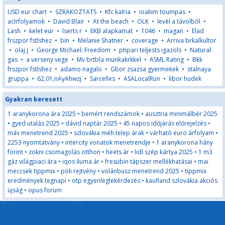
USD eur chart
•
SZRAKOZTATS
•
Kfc kalria
•
ioakim toumpas
•
aclrfolyamok
•
David Blair
•
At the beach
•
OLK
•
levél a távolból
•
Lash
•
kelet eur
•
lserts r
•
EKB alapkamat
•
1046
•
magan
•
Elad
frszpor fstlshez
•
bin
•
Melanie Shatner
•
coverage
•
Arriva brkalkultor
•
olaj j
•
George Michael: Freedom
•
ptipari teljests igazols
•
Natural
gas
•
a verseny vege
•
Mv brtbla munkakrkkel
•
ASML Rating
•
Bkk
frszpor fstlshez
•
adamo nagalo
•
Gbor zsazsa gyermekek
•
stalnaya
gruppa
•
62,01,nAyAhwzj
•
Sarcelles
•
ASALocalRun
•
libor hudek
Gyakran keresett
1 aranykorona ára 2025
•
bemért rendszámok
•
ausztria minimálbér 2025
•
gyed utalás 2025
•
dávid naptár 2025
•
45 napos időjárás előrejelzés
•
máv menetrend 2025
•
szlovákia méh telep árak
•
várható euro árfolyam
•
2253 nyomtatvány
•
intercity vonatok menetrendje
•
1 aranykorona hány
forint
•
zokni csomagolás otthon
•
heets ár
•
lidl szép kártya 2025
•
1 m3
gáz világpiaci ára
•
iqos iluma ár
•
fresubin tápszer mellékhatásai
•
mai
meccsek tippmix
•
pöli rejtvény
•
volánbusz menetrend 2025
•
tippmix
eredmények tegnapi
•
otp egyenleglekérdezés
•
kaufland szlovákia akciós
újság
•
opus forum