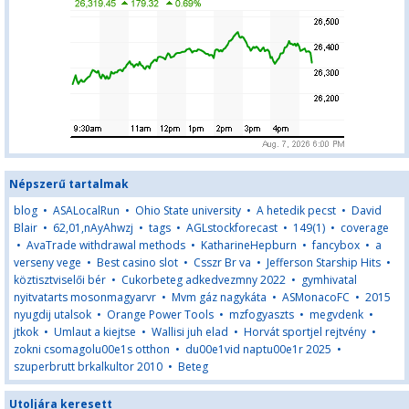
Népszerű tartalmak
blog
•
ASALocalRun
•
Ohio State university
•
A hetedik pecst
•
David
Blair
•
62,01,nAyAhwzj
•
tags
•
AGLstockforecast
•
149(1)
•
coverage
•
AvaTrade withdrawal methods
•
KatharineHepburn
•
fancybox
•
a
verseny vege
•
Best casino slot
•
Csszr Br va
•
Jefferson Starship Hits
•
köztisztviselői bér
•
Cukorbeteg adkedvezmny 2022
•
gymhivatal
nyitvatarts mosonmagyarvr
•
Mvm gáz nagykáta
•
ASMonacoFC
•
2015
nyugdij utalsok
•
Orange Power Tools
•
mzfogyaszts
•
megvdenk
•
jtkok
•
Umlaut a kiejtse
•
Wallisi juh elad
•
Horvát sportjel rejtvény
•
zokni csomagolu00e1s otthon
•
du00e1vid naptu00e1r 2025
•
szuperbrutt brkalkultor 2010
•
Beteg
Utoljára keresett