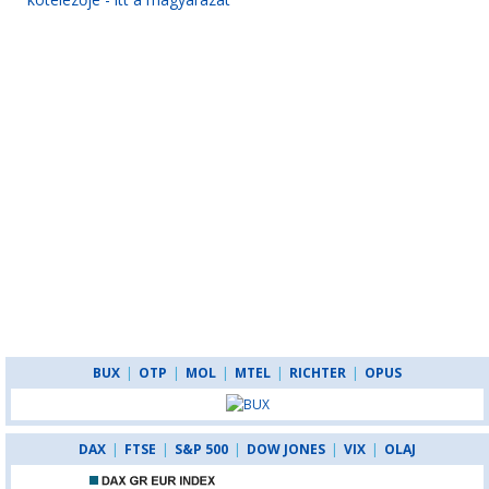
kötelezője - itt a magyarázat
BUX
|
OTP
|
MOL
|
MTEL
|
RICHTER
|
OPUS
DAX
|
FTSE
|
S&P 500
|
DOW JONES
|
VIX
|
OLAJ