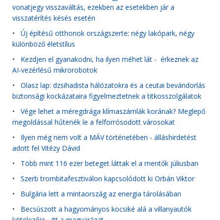
vonatjegy visszaváltás, ezekben az esetekben jár a
visszatérítés késés esetén
•
Új építésű otthonok országszerte: négy lakópark, négy
különböző életstílus
•
Kezdjen el gyanakodni, ha ilyen méhet lát - érkeznek az
AI-vezérlésű mikrorobotok
•
Olasz lap: dzsihadista hálózatokra és a ceutai bevándorlás
biztonsági kockázataira figyelmeztetnek a titkosszolgálatok
•
Vége lehet a méregdrága klímaszámlák korának? Meglepő
megoldással hűtenék le a felforrósodott városokat
•
Ilyen még nem volt a MÁV történetében - álláshirdetést
adott fel Vitézy Dávid
•
Több mint 116 ezer beteget láttak el a mentők júliusban
•
Szerb trombitafesztiválon kapcsolódott ki Orbán Viktor
•
Bulgária lett a mintaország az energia tárolásában
•
Becsúszott a hagyományos kocsiké alá a villanyautók