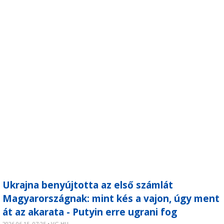
Ukrajna benyújtotta az első számlát
Magyarországnak: mint kés a vajon, úgy ment
át az akarata - Putyin erre ugrani fog
2026.06.15. 07:25 • VG.HU