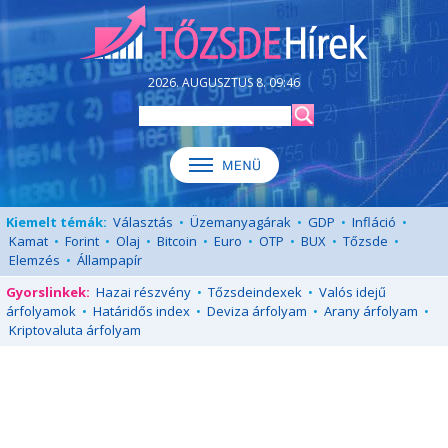
2026. AUGUSZTUS 8. 09:46
Kiemelt témák:
Választás
•
Üzemanyagárak
•
GDP
•
Infláció
•
Kamat
•
Forint
•
Olaj
•
Bitcoin
•
Euro
•
OTP
•
BUX
•
Tőzsde
•
Elemzés
•
Állampapír
Gyorslinkek:
Hazai részvény
•
Tőzsdeindexek
•
Valós idejű
árfolyamok
•
Határidős index
•
Deviza árfolyam
•
Arany árfolyam
•
Kriptovaluta árfolyam