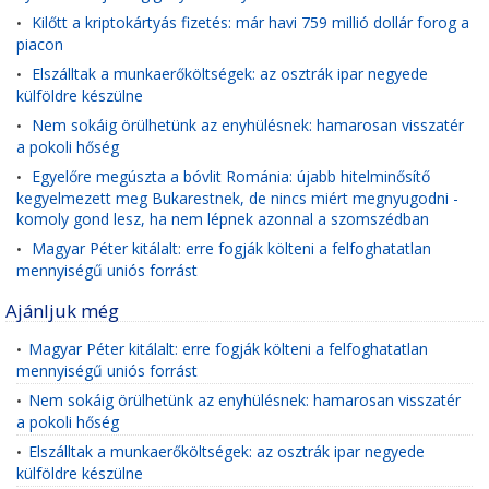
Kilőtt a kriptokártyás fizetés: már havi 759 millió dollár forog a
•
piacon
Elszálltak a munkaerőköltségek: az osztrák ipar negyede
•
külföldre készülne
Nem sokáig örülhetünk az enyhülésnek: hamarosan visszatér
•
a pokoli hőség
Egyelőre megúszta a bóvlit Románia: újabb hitelminősítő
•
kegyelmezett meg Bukarestnek, de nincs miért megnyugodni -
komoly gond lesz, ha nem lépnek azonnal a szomszédban
Magyar Péter kitálalt: erre fogják költeni a felfoghatatlan
•
mennyiségű uniós forrást
Ajánljuk még
Magyar Péter kitálalt: erre fogják költeni a felfoghatatlan
•
mennyiségű uniós forrást
Nem sokáig örülhetünk az enyhülésnek: hamarosan visszatér
•
a pokoli hőség
Elszálltak a munkaerőköltségek: az osztrák ipar negyede
•
külföldre készülne