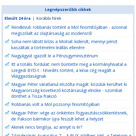
Legnépszerűbb cikkek
Elmúlt 24 óra
|
Korábbi hírek
Rendkívüli: robbanás történt a Mol finomítójában - azonnal
megszólalt az olajtársaság az incidensről
Soha nem látott krízis a Molnál: kiderült, mennyi pénzt
kaszáltak a történelmi leállás ellenére
Nagyágyút igazolt le a Pénzügyminisztérium
Itt a totális fordulat: nem büntette meg a kormányhivatal a
szegedi BYD-t - tévedés történt, a kínai cég reagált a
Világgazdaságnak
Magyar Péter váratlanul elszólta magát: közülük kerülhet ki
Magyarország következő köztársasági elnöke - szombat
dönthet a Tisza-frakció
Robbanás volt a Mol pozsonyi finomítójában
Magyar Péter: vége az önkéntes fogyasztáscsökkentésnek,
de Pakson bármikor újra feszült lehet a helyzet
Akinek nincs bingója, az annyit is ér?
Tőzsdezárás Augusztus 7. - A BUX zöldben zárt, a Telekom a