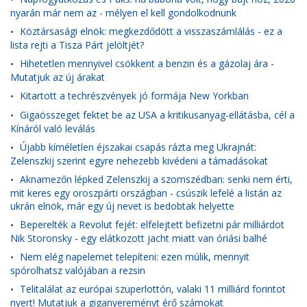
nyarán már nem az - mélyen el kell gondolkodnunk
Köztársasági elnök: megkezdődött a visszaszámlálás - ez a
•
lista rejti a Tisza Párt jelöltjét?
Hihetetlen mennyivel csökkent a benzin és a gázolaj ára -
•
Mutatjuk az új árakat
Kitartott a techrészvények jó formája New Yorkban
•
Gigaösszeget fektet be az USA a kritikusanyag-ellátásba, cél a
•
Kínáról való leválás
Újabb kíméletlen éjszakai csapás rázta meg Ukrajnát:
•
Zelenszkij szerint egyre nehezebb kivédeni a támadásokat
Aknamezőn lépked Zelenszkij a szomszédban: senki nem érti,
•
mit keres egy oroszpárti országban - csúszik lefelé a listán az
ukrán elnök, már egy új nevet is bedobtak helyette
Beperelték a Revolut fejét: elfelejtett befizetni pár milliárdot
•
Nik Storonsky - egy elátkozott jacht miatt van óriási balhé
Nem elég napelemet telepíteni: ezen múlik, mennyit
•
spórolhatsz valójában a rezsin
Telitalálat az európai szuperlottón, valaki 11 milliárd forintot
•
nyert! Mutatjuk a giganyereményt érő számokat