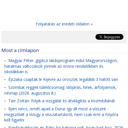
Folyatatás az eredeti oldalon »
Most a címlapon
Magyar Péter: gigászi lakásprogram indul Magyarországon,
•
hatalmas változások jönnek az orvosi rendelőkben és
iskolákban is
Éjszaka csaptak le Kijevre az oroszok: legalább 3 halott van
•
Szombat reggeli túlélőcsomag: időjárás, hírek, árfolyamok,
•
névnap (2026. augusztus 8.)
Tarr Zoltán: folyik a vizsgálat és átvilágítás a közmédiánál
•
Ilyen nincs, ismét apad a Duna: így áll most a vízszint -
•
megszólalt a vízügy a visszatartásról, nem csak erre a folyóra
kell figyelni
Napfogyatkozás és Paks: ha babona volt, hogy bajt hoz, 2026
•