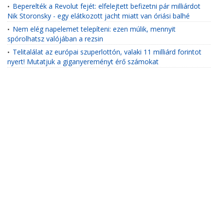
Beperelték a Revolut fejét: elfelejtett befizetni pár milliárdot
•
Nik Storonsky - egy elátkozott jacht miatt van óriási balhé
Nem elég napelemet telepíteni: ezen múlik, mennyit
•
spórolhatsz valójában a rezsin
Telitalálat az európai szuperlottón, valaki 11 milliárd forintot
•
nyert! Mutatjuk a giganyereményt érő számokat