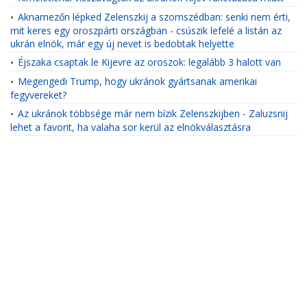
Aknamezőn lépked Zelenszkij a szomszédban: senki nem érti,
•
mit keres egy oroszpárti országban - csúszik lefelé a listán az
ukrán elnök, már egy új nevet is bedobtak helyette
Éjszaka csaptak le Kijevre az oroszok: legalább 3 halott van
•
Megengedi Trump, hogy ukránok gyártsanak amerikai
•
fegyvereket?
Az ukránok többsége már nem bízik Zelenszkijben - Zaluzsnij
•
lehet a favorit, ha valaha sor kerül az elnökválasztásra