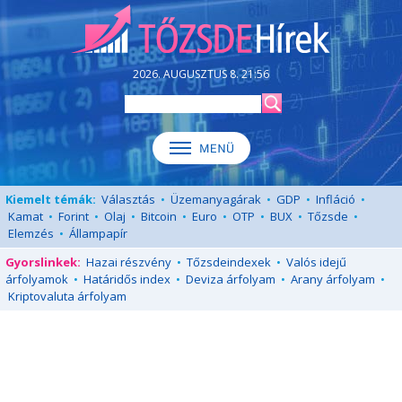
2026. AUGUSZTUS 8. 21:56
Kiemelt témák:
Választás
•
Üzemanyagárak
•
GDP
•
Infláció
•
Kamat
•
Forint
•
Olaj
•
Bitcoin
•
Euro
•
OTP
•
BUX
•
Tőzsde
•
Elemzés
•
Állampapír
Gyorslinkek:
Hazai részvény
•
Tőzsdeindexek
•
Valós idejű
árfolyamok
•
Határidős index
•
Deviza árfolyam
•
Arany árfolyam
•
Kriptovaluta árfolyam