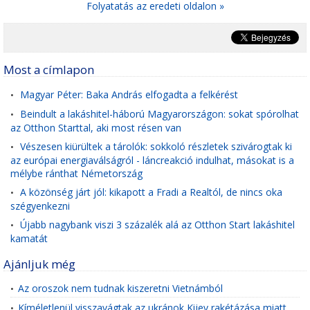
Folyatatás az eredeti oldalon »
Most a címlapon
Magyar Péter: Baka András elfogadta a felkérést
•
Beindult a lakáshitel-háború Magyarországon: sokat spórolhat
•
az Otthon Starttal, aki most résen van
Vészesen kiürültek a tárolók: sokkoló részletek szivárogtak ki
•
az európai energiaválságról - láncreakció indulhat, másokat is a
mélybe ránthat Németország
A közönség járt jól: kikapott a Fradi a Realtól, de nincs oka
•
szégyenkezni
Újabb nagybank viszi 3 százalék alá az Otthon Start lakáshitel
•
kamatát
Ajánljuk még
Az oroszok nem tudnak kiszeretni Vietnámból
•
Kíméletlenül visszavágtak az ukránok Kijev rakétázása miatt
•