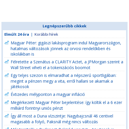
Legnépszerűbb cikkek
Elmúlt 24 óra
|
Korábbi hírek
Magyar Péter: gigászi lakásprogram indul Magyarországon,
hatalmas változások jönnek az orvosi rendelőkben és
iskolákban is
Félretette a Szenátus a CLARITY Actet, a JPMorgan szerint a
Wall Street viheti el a tokenizációs boomot
Egy teljes szezon is elmaradhat a népszerű sportligában:
megint a pénzen megy a vita, erről hallani se akarnak a
játékosok
Évtizedes mélyponton a magyar infláció
Megérkezett Magyar Péter bejelentése: így költik el a 6 ezer
milliárd forintnyi uniós pénzt
Így áll most a Duna vízszintje: Nagybajcsnál 46 centivel
magasabb a folyó, Paksnál még nincs változás