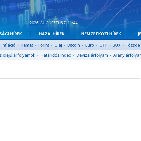
2026. AUGUSZTUS 7. 11:44
ÁGI HÍREK
HAZAI HÍREK
NEMZETKÖZI HÍREK
J
Infláció
•
Kamat
•
Forint
•
Olaj
•
Bitcoin
•
Euro
•
OTP
•
BUX
•
Tőzsde
s idejű árfolyamok
•
Határidős index
•
Deviza árfolyam
•
Arany árfolya