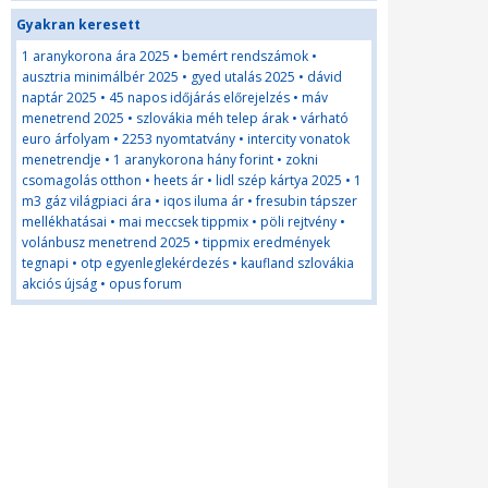
Gyakran keresett
1 aranykorona ára 2025
•
bemért rendszámok
•
ausztria minimálbér 2025
•
gyed utalás 2025
•
dávid
naptár 2025
•
45 napos időjárás előrejelzés
•
máv
menetrend 2025
•
szlovákia méh telep árak
•
várható
euro árfolyam
•
2253 nyomtatvány
•
intercity vonatok
menetrendje
•
1 aranykorona hány forint
•
zokni
csomagolás otthon
•
heets ár
•
lidl szép kártya 2025
•
1
m3 gáz világpiaci ára
•
iqos iluma ár
•
fresubin tápszer
mellékhatásai
•
mai meccsek tippmix
•
pöli rejtvény
•
volánbusz menetrend 2025
•
tippmix eredmények
tegnapi
•
otp egyenleglekérdezés
•
kaufland szlovákia
akciós újság
•
opus forum