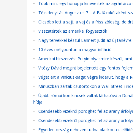
•
Több mint egy hónapja kinevezték az agrártárca e
•
Tőzsdenyitás Augusztus 7. - A BUX rakétaként szág
•
Olcsóbb lett a sajt, a vaj és a friss zöldség, de d
•
Visszatértek az amerikai fogyasztók
•
Nagy tervekkel készül Lannert Judit az új tanévr
•
10 éves mélyponton a magyar infláció
•
Amerikai hírszerzés: Putyin olyasmire készül, a
•
Vitézy Dávid megint bejelentett egy fontos fejle
•
Véget ért a Vinícius-saga: végre kiderült, hogy a 
•
Mínuszban zártak csütörtökön a Wall Street-i ind
•
Újabb római kori kincsek váltak láthatóvá a Duná
hídja
•
Csendesebb vizekről pöröghet fel az arany árfol
•
Csendesebb vizekről pöröghet fel az arany árfol
•
Egyetlen ország nehezen tudna blackoutot előidéz