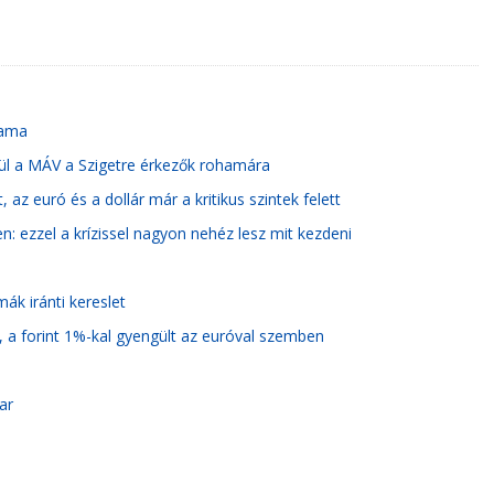
yama
zül a MÁV a Szigetre érkezők rohamára
, az euró és a dollár már a kritikus szintek felett
: ezzel a krízissel nagyon nehéz lesz mit kezdeni
ák iránti kereslet
, a forint 1%-kal gyengült az euróval szemben
ar