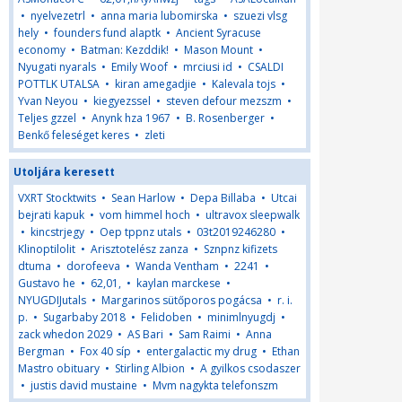
•
nyelvezetrl
•
anna maria lubomirska
•
szuezi vlsg
hely
•
founders fund alaptk
•
Ancient Syracuse
economy
•
Batman: Kezddik!
•
Mason Mount
•
Nyugati nyarals
•
Emily Woof
•
mrciusi id
•
CSALDI
POTTLK UTALSA
•
kiran amegadjie
•
Kalevala tojs
•
Yvan Neyou
•
kiegyezssel
•
steven defour mezszm
•
Teljes gzzel
•
Anynk hza 1967
•
B. Rosenberger
•
Benkő feleséget keres
•
zleti
Utoljára keresett
VXRT Stocktwits
•
Sean Harlow
•
Depa Billaba
•
Utcai
bejrati kapuk
•
vom himmel hoch
•
ultravox sleepwalk
•
kincstrjegy
•
Oep tppnz utals
•
03t2019246280
•
Klinoptilolit
•
Arisztotelész zanza
•
Sznpnz kifizets
dtuma
•
dorofeeva
•
Wanda Ventham
•
2241
•
Gustavo he
•
62,01,
•
kaylan marckese
•
NYUGDIJutals
•
Margarinos sütőporos pogácsa
•
r. i.
p.
•
Sugarbaby 2018
•
Felidoben
•
minimlnyugdj
•
zack whedon 2029
•
AS Bari
•
Sam Raimi
•
Anna
Bergman
•
Fox 40 síp
•
entergalactic my drug
•
Ethan
Mastro obituary
•
Stirling Albion
•
A gyilkos csodaszer
•
justis david mustaine
•
Mvm nagykta telefonszm