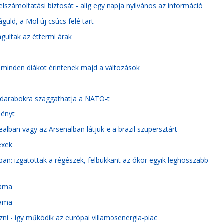
lszámoltatási biztosát - alig egy napja nyilvános az információ
uld, a Mol új csúcs felé tart
rágultak az éttermi árak
e: minden diákot érintenek majd a változások
mi darabokra szaggathatja a NATO-t
ményt
Realban vagy az Arsenalban látjuk-e a brazil szupersztárt
exek
ban: izgatottak a régészek, felbukkant az ókor egyik leghosszabb
yama
yama
ni - így működik az európai villamosenergia-piac