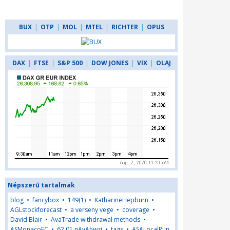
BUX
|
OTP
|
MOL
|
MTEL
|
RICHTER
|
OPUS
DAX
|
FTSE
|
S&P 500
|
DOW JONES
|
VIX
|
OLAJ
Népszerű tartalmak
blog
•
fancybox
•
149(1)
•
KatharineHepburn
•
AGLstockforecast
•
a verseny vege
•
coverage
•
David Blair
•
AvaTrade withdrawal methods
•
ASMonacoFC
•
62,01,nAyAhwzj
•
tags
•
ASALocalRun