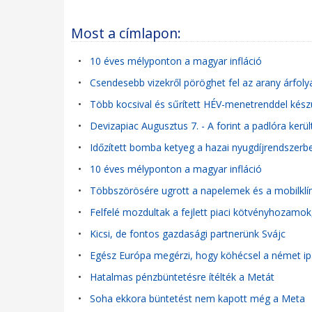
Most a címlapon:
•
10 éves mélyponton a magyar infláció
•
Csendesebb vizekről pöröghet fel az arany árfol
•
Több kocsival és sűrített HÉV-menetrenddel kés
•
Devizapiac Augusztus 7. - A forint a padlóra került
•
Időzített bomba ketyeg a hazai nyugdíjrendszerben
•
10 éves mélyponton a magyar infláció
•
Többszörösére ugrott a napelemek és a mobilklím
•
Felfelé mozdultak a fejlett piaci kötvényhozamok
•
Kicsi, de fontos gazdasági partnerünk Svájc
•
Egész Európa megérzi, hogy köhécsel a német ip
•
Hatalmas pénzbüntetésre ítélték a Metát
•
Soha ekkora büntetést nem kapott még a Meta