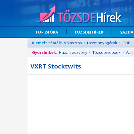
TOP 24 ÓRA
TŐZSDEI HÍREK
GAZDAS
Kiemelt témák:
Választás
•
Üzemanyagárak
•
GDP
•
Gyorslinkek:
Hazai részvény
•
Tőzsdeindexek
•
Való
VXRT Stocktwits