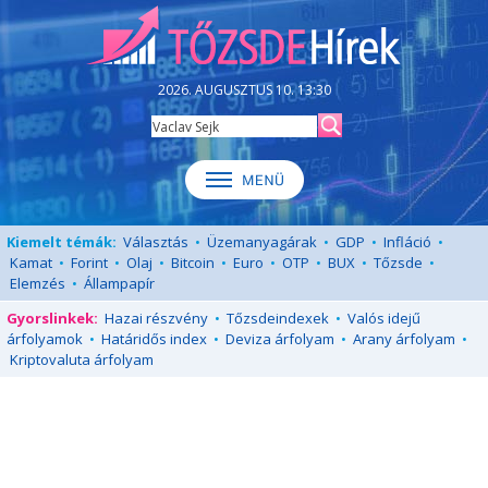
2026. AUGUSZTUS 10. 13:30
Kiemelt témák:
Választás
•
Üzemanyagárak
•
GDP
•
Infláció
•
Kamat
•
Forint
•
Olaj
•
Bitcoin
•
Euro
•
OTP
•
BUX
•
Tőzsde
•
Elemzés
•
Állampapír
Gyorslinkek:
Hazai részvény
•
Tőzsdeindexek
•
Valós idejű
árfolyamok
•
Határidős index
•
Deviza árfolyam
•
Arany árfolyam
•
Kriptovaluta árfolyam