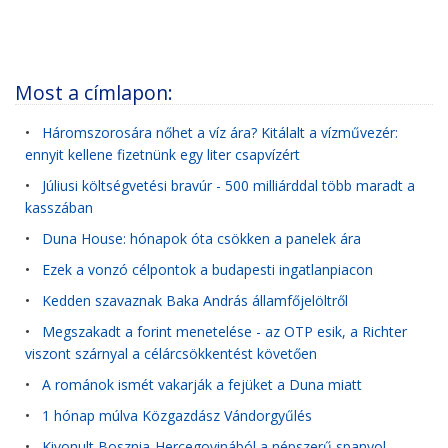
Most a címlapon:
•
Háromszorosára nőhet a víz ára? Kitálalt a vízművezér:
ennyit kellene fizetnünk egy liter csapvízért
•
Júliusi költségvetési bravúr - 500 milliárddal több maradt a
kasszában
•
Duna House: hónapok óta csökken a panelek ára
•
Ezek a vonzó célpontok a budapesti ingatlanpiacon
•
Kedden szavaznak Baka András államfőjelöltről
•
Megszakadt a forint menetelése - az OTP esik, a Richter
viszont szárnyal a célárcsökkentést követően
•
A románok ismét vakarják a fejüket a Duna miatt
•
1 hónap múlva Közgazdász Vándorgyűlés
•
Kivonult Bosznia-Hercegovinából a népszerű spanyol