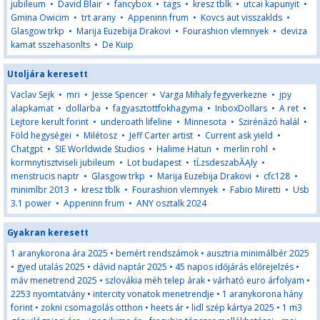
jubileum
•
David Blair
•
fancybox
•
tags
•
kresz tblk
•
utcai kapunyit
•
Gmina Owicim
•
trt arany
•
Appeninn frum
•
Kovcs aut visszaklds
•
Glasgow trkp
•
Marija Euzebija Drakovi
•
Fourashion vlemnyek
•
deviza
kamat sszehasonlts
•
De Kuip
Utoljára keresett
Vaclav Sejk
•
mri
•
Jesse Spencer
•
Varga Mihaly fegyverkezne
•
jpy
alapkamat
•
dollarba
•
fagyasztottfokhagyma
•
InboxDollars
•
A ret
•
Lejtore kerult forint
•
underoath lifeline
•
Minnesota
•
Szirénázó halál
•
Föld hegységei
•
Milétosz
•
Jeff Carter artist
•
Current ask yield
•
Chatgpt
•
SIE Worldwide Studios
•
Halime Hatun
•
merlin rohl
•
kormnytisztviseli jubileum
•
Lot budapest
•
tĹzsdeszabĂĄly
•
menstrucis naptr
•
Glasgow trkp
•
Marija Euzebija Drakovi
•
cfc128
•
minimlbr 2013
•
kresz tblk
•
Fourashion vlemnyek
•
Fabio Miretti
•
Usb
3.1 power
•
Appeninn frum
•
ANY osztalk 2024
Gyakran keresett
1 aranykorona ára 2025
•
bemért rendszámok
•
ausztria minimálbér 2025
•
gyed utalás 2025
•
dávid naptár 2025
•
45 napos időjárás előrejelzés
•
máv menetrend 2025
•
szlovákia méh telep árak
•
várható euro árfolyam
•
2253 nyomtatvány
•
intercity vonatok menetrendje
•
1 aranykorona hány
forint
•
zokni csomagolás otthon
•
heets ár
•
lidl szép kártya 2025
•
1 m3