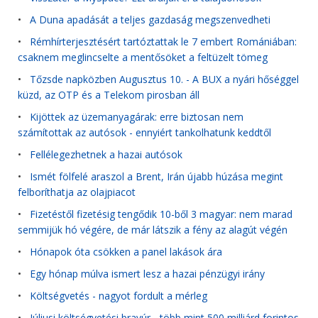
•
A Duna apadását a teljes gazdaság megszenvedheti
•
Rémhírterjesztésért tartóztattak le 7 embert Romániában:
csaknem meglincselte a mentősöket a feltüzelt tömeg
•
Tőzsde napközben Augusztus 10. - A BUX a nyári hőséggel
küzd, az OTP és a Telekom pirosban áll
•
Kijöttek az üzemanyagárak: erre biztosan nem
számítottak az autósok - ennyiért tankolhatunk keddtől
•
Fellélegezhetnek a hazai autósok
•
Ismét fölfelé araszol a Brent, Irán újabb húzása megint
felboríthatja az olajpiacot
•
Fizetéstől fizetésig tengődik 10-ből 3 magyar: nem marad
semmijük hó végére, de már látszik a fény az alagút végén
•
Hónapok óta csökken a panel lakások ára
•
Egy hónap múlva ismert lesz a hazai pénzügyi irány
•
Költségvetés - nagyot fordult a mérleg
•
Júliusi költségvetési bravúr - több mint 500 milliárd forintos