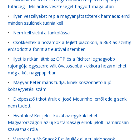
futárcég - Milliárdos veszteséget hagyott maga után
•
Ilyen veszélyeket rejt a magyar játszóterek harmada: erről
minden szülőnek tudnia kell
•
Nem kell sietni a tankolással
•
Csökkentek a hozamok a fejlett piacokon, a 363-as szintig
erősödött a forint az euróval szemben
•
Ilyet is ritkán látni: az OTP és a Richter legnagyobb
rajongója egyszerre vált óvatosabbá - ekkora hozam lehet
még a két nagypapírban
•
Magyar Péter máris tudja, kinek köszönhető a jó
költségvetési szám
•
Elképesztő titkot árult el José Mourinho: erről eddig senki
nem tudott
•
Hivatalos! Két jelölt közül az egyikük lehet
Magyarországon az új köztársasági elnök jelölt: hamarosan
szavaznak róla
•
Visszatér a MySpace? Ezt árulják el a tulajdonosok