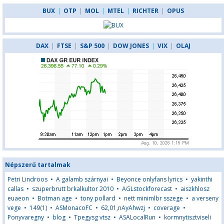
BUX
|
OTP
|
MOL
|
MTEL
|
RICHTER
|
OPUS
DAX
|
FTSE
|
S&P 500
|
DOW JONES
|
VIX
|
OLAJ
Népszerű tartalmak
Petri Lindroos
•
A galamb szárnyai
•
Beyonce onlyfans lyrics
•
yakinthi
callas
•
szuperbrutt brkalkultor 2010
•
AGLstockforecast
•
aiszkhlosz
euaeon
•
Botman age
•
tony pollard
•
nett minimlbr sszege
•
a verseny
vege
•
149(1)
•
ASMonacoFC
•
62,01,nAyAhwzj
•
coverage
•
Ponyvaregny
•
blog
•
Tpegysg vtsz
•
ASALocalRun
•
kormnytisztviseli