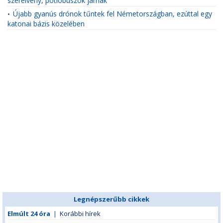
szerelvény, pótlóbuszok járnak
Újabb gyanús drónok tűntek fel Németországban, ezúttal egy
•
katonai bázis közelében
Legnépszerűbb cikkek
Elmúlt 24 óra
|
Korábbi hírek