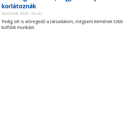
korlátoznák
2026.06.08. 18:20 • VG.HU
Pedig ott is elöregedő a társadalom, mégsem kérnének több
külföldi munkást.