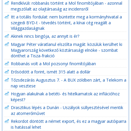
Rendkívüli: robbanás történt a Mol finomítójában - azonnal
megszólalt az olajtársaság az incidensről
Itt a totális fordulat: nem büntette meg a kormányhivatal a
szegedi BYD-t - tévedés történt, a kínai cég reagált a
Világgazdaságnak
Akinek nincs bingója, az annyit is ér?
Magyar Péter váratlanul elszólta magát: közülük kerülhet ki
Magyarország következő köztársasági elnöke - szombat
dönthet a Tisza-frakció
Robbanás volt a Mol pozsonyi finomítójában
Erősödött a forint, ismét 315 alatt a dollár
Tőzsdezárás Augusztus 7. - A BUX zöldben zárt, a Telekom a
nap vesztese
Hogyan alakulnak a betéti- és hitelkamatok az inflációhoz
képest?
Drasztikus lépés a Dunán - Uszályok süllyesztésével mentik
az atomerőművet
Rekordot döntött a német export, és ez a magyar autóiparra
is hatással lehet