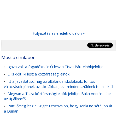
Folyatatás az eredeti oldalon »
Most a címlapon
Igaza volt a fogadóknak: Ő lesz a Tisza Párt elnökjelöltje
•
El is dőlt, ki lesz a köztársasági elnök
•
Itt a javaslatcsomag az általános iskoláknak: fontos
•
változások jönnek az iskolákban, ezt minden szülőnek tudnia kell
Megvan a Tisza köztársasági elnök jelöltje: Baka András lehet
•
az új államfő
Parti őrség lesz a Sziget Fesztiválon, hogy senki ne sétáljon át
•
a Dunán