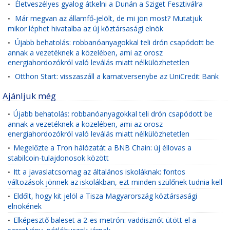
Életveszélyes gyalog átkelni a Dunán a Sziget Fesztiválra
•
Már megvan az államfő-jelölt, de mi jön most? Mutatjuk
•
mikor léphet hivatalba az új köztársasági elnök
Újabb behatolás: robbanóanyagokkal teli drón csapódott be
•
annak a vezetéknek a közelében, ami az orosz
energiahordozókról való leválás miatt nélkülözhetetlen
Otthon Start: visszaszáll a kamatversenybe az UniCredit Bank
•
Ajánljuk még
Újabb behatolás: robbanóanyagokkal teli drón csapódott be
•
annak a vezetéknek a közelében, ami az orosz
energiahordozókról való leválás miatt nélkülözhetetlen
Megelőzte a Tron hálózatát a BNB Chain: új éllovas a
•
stabilcoin-tulajdonosok között
Itt a javaslatcsomag az általános iskoláknak: fontos
•
változások jönnek az iskolákban, ezt minden szülőnek tudnia kell
Eldőlt, hogy kit jelöl a Tisza Magyarország köztársasági
•
elnökének
Elképesztő baleset a 2-es metrón: vaddisznót ütött el a
•