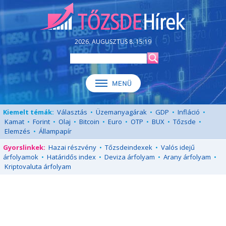
2026. AUGUSZTUS 8. 15:19
Kiemelt témák:
Választás
•
Üzemanyagárak
•
GDP
•
Infláció
•
Kamat
•
Forint
•
Olaj
•
Bitcoin
•
Euro
•
OTP
•
BUX
•
Tőzsde
•
Elemzés
•
Állampapír
Gyorslinkek:
Hazai részvény
•
Tőzsdeindexek
•
Valós idejű
árfolyamok
•
Határidős index
•
Deviza árfolyam
•
Arany árfolyam
•
Kriptovaluta árfolyam