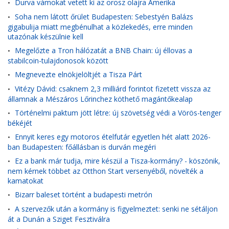
Durva vámokat vetett ki az orosz olajra Amerika
•
Soha nem látott őrület Budapesten: Sebestyén Balázs
•
gigabulija miatt megbénulhat a közlekedés, erre minden
utazónak készülnie kell
Megelőzte a Tron hálózatát a BNB Chain: új éllovas a
•
stabilcoin-tulajdonosok között
Megnevezte elnökjelöltjét a Tisza Párt
•
Vitézy Dávid: csaknem 2,3 milliárd forintot fizetett vissza az
•
államnak a Mészáros Lőrinchez köthető magántőkealap
Történelmi paktum jött létre: új szövetség védi a Vörös-tenger
•
békéjét
Ennyit keres egy motoros ételfutár egyetlen hét alatt 2026-
•
ban Budapesten: főállásban is durván megéri
Ez a bank már tudja, mire készül a Tisza-kormány? - köszönik,
•
nem kérnek többet az Otthon Start versenyéből, növelték a
kamatokat
Bizarr baleset történt a budapesti metrón
•
A szervezők után a kormány is figyelmeztet: senki ne sétáljon
•
át a Dunán a Sziget Fesztiválra