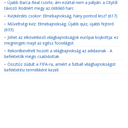
Újabb Barca-Real csörte, ám ezúttal nem a pályán: a Citytől
•
távozó Rodriért megy az öldöklő harc
Kvízkérdés csokor: Elmebajnokság, hány pontod lesz? (617)
•
Műveltségi kvíz: Elmebajnokság. Újabb quiz, újabb fejtörő
•
(633)
Jöhet az elkövetkező világbajnokságok európai bojkottja: ez
•
megrengeti majd az egész focivilágot
Rekordbevételt hozott a világbajnokság az adidasnak - A
•
befektetők mégis csalódottak
Össztűz zúdult a FIFA-ra, amiért a futball világbajnokságot
•
befektetési termékként kezeli