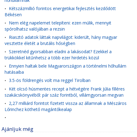
hőhullámnak
Kétszázmillió forintos energetikai fejlesztés kezdődött
•
Békésen
Nem elég napelemet telepíteni: ezen múlik, mennyit
•
spórolhatsz valójában a rezsin
Riasztó adatok láttak napvilágot: kiderült, hány magyar
•
vesztette életét a brutális hőségben
Szeretnéd gyorsabban eladni a lakásodat? Ezekkel a
•
trükkökkel kitűnhetsz a több ezer hirdetés közül
Ennyien haltak bele Magyarországon a történelmi hőhullám
•
hatásaiba
3.5-ös földrengés volt ma reggel Tirolban
•
Két olcsó húsmentes recept a hétvégére Frank Júlia filléres
•
szakácskönyvéből: pár száz forintból, villámgyorsan megvan
2,27 milliárd forintot fizetett vissza az államnak a Mészáros
•
Lőrinchez köthető magántőkealap
•
Ajánljuk még