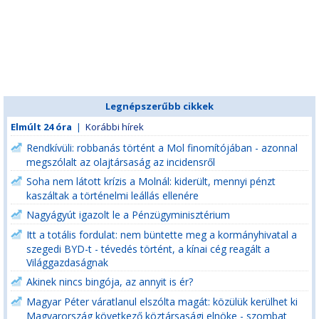
Legnépszerűbb cikkek
Elmúlt 24 óra
|
Korábbi hírek
Rendkívüli: robbanás történt a Mol finomítójában - azonnal
megszólalt az olajtársaság az incidensről
Soha nem látott krízis a Molnál: kiderült, mennyi pénzt
kaszáltak a történelmi leállás ellenére
Nagyágyút igazolt le a Pénzügyminisztérium
Itt a totális fordulat: nem büntette meg a kormányhivatal a
szegedi BYD-t - tévedés történt, a kínai cég reagált a
Világgazdaságnak
Akinek nincs bingója, az annyit is ér?
Magyar Péter váratlanul elszólta magát: közülük kerülhet ki
Magyarország következő köztársasági elnöke - szombat