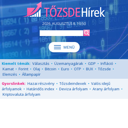
2026. AUGUSZTUS 8. 10:50
Kiemelt témák:
Választás
•
Üzemanyagárak
•
GDP
•
Infláció
•
Kamat
•
Forint
•
Olaj
•
Bitcoin
•
Euro
•
OTP
•
BUX
•
Tőzsde
•
Elemzés
•
Állampapír
Gyorslinkek:
Hazai részvény
•
Tőzsdeindexek
•
Valós idejű
árfolyamok
•
Határidős index
•
Deviza árfolyam
•
Arany árfolyam
•
Kriptovaluta árfolyam