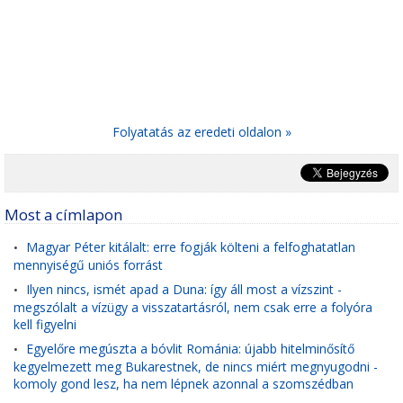
Folyatatás az eredeti oldalon »
Most a címlapon
Magyar Péter kitálalt: erre fogják költeni a felfoghatatlan
•
mennyiségű uniós forrást
Ilyen nincs, ismét apad a Duna: így áll most a vízszint -
•
megszólalt a vízügy a visszatartásról, nem csak erre a folyóra
kell figyelni
Egyelőre megúszta a bóvlit Románia: újabb hitelminősítő
•
kegyelmezett meg Bukarestnek, de nincs miért megnyugodni -
komoly gond lesz, ha nem lépnek azonnal a szomszédban