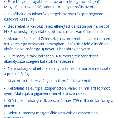
Este tényleg drágább lehet az áram Magyarországon?
•
Megszólalt a szakértő, kiderült, mennyire reális az ötlet
Elszálltak a munkaerőköltségek: az osztrák ipar negyede
•
külföldre készülne
Beperelték a Revolut fejét: elfelejtett befizetni pár milliárdot
•
Nik Storonsky - egy elátkozott jacht miatt van óriási balhé
Aknamezőn lépked Zelenszkij a szomszédban: senki nem érti,
•
mit keres egy oroszpárti országban - csúszik lefelé a listán az
ukrán elnök, már egy új nevet is bedobtak helyette
Új remény a rákkutatásban: A tumorsejtek terjedését
•
akadályozza szegedi kutatók felfedezése
Nem sokáig örülhetünk az enyhülésnek: hamarosan visszatér
•
a pokoli hőség
Kitartott a techrészvények jó formája New Yorkban
•
Telitalálat az európai szuperlottón, valaki 11 milliárd forintot
•
nyert! Mutatjuk a giganyereményt érő számokat
Kilőtt a kriptokártyás fizetés: már havi 759 millió dollár forog a
•
piacon
Kiderült, mennyi magyar áldozata volt az embertelen
•