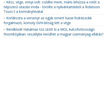
Kész, vége, ennyi volt: csődbe ment, máris lehúzza a rolót a
•
népszerű utazási iroda - törölte a nyilvántartásból a Robinson
Tours-t a kormányhivatal
Korlátozta a versenyt az egyik ismert hazai fodrászcikk
•
forgalmazó, komoly GVH-bírság lett a vége
Rendkívüli! Hatalmas tűz ütött ki a MOL kulcsfontosságú
•
finomítójában: veszélybe kerülhet a magyar üzemanyag-ellátás?