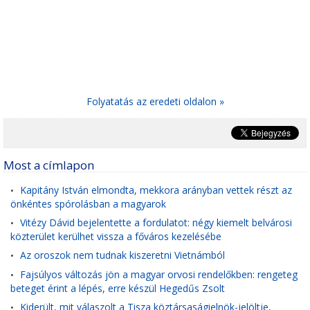
Folyatatás az eredeti oldalon »
Most a címlapon
Kapitány István elmondta, mekkora arányban vettek részt az
•
önkéntes spórolásban a magyarok
Vitézy Dávid bejelentette a fordulatot: négy kiemelt belvárosi
•
közterület kerülhet vissza a főváros kezelésébe
Az oroszok nem tudnak kiszeretni Vietnámból
•
Fajsúlyos változás jön a magyar orvosi rendelőkben: rengeteg
•
beteget érint a lépés, erre készül Hegedűs Zsolt
Kiderült, mit válaszolt a Tisza köztársaságielnök-jelöltje,
•