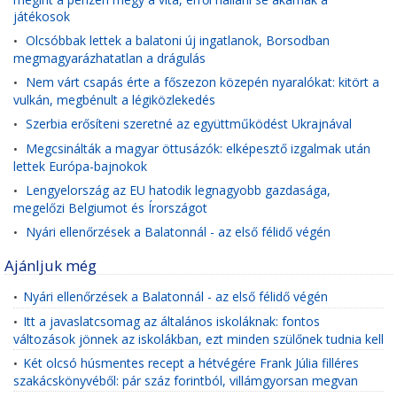
játékosok
Olcsóbbak lettek a balatoni új ingatlanok, Borsodban
•
megmagyarázhatatlan a drágulás
Nem várt csapás érte a főszezon közepén nyaralókat: kitört a
•
vulkán, megbénult a légiközlekedés
Szerbia erősíteni szeretné az együttműködést Ukrajnával
•
Megcsinálták a magyar öttusázók: elképesztő izgalmak után
•
lettek Európa-bajnokok
Lengyelország az EU hatodik legnagyobb gazdasága,
•
megelőzi Belgiumot és Írországot
Nyári ellenőrzések a Balatonnál - az első félidő végén
•
Ajánljuk még
Nyári ellenőrzések a Balatonnál - az első félidő végén
•
Itt a javaslatcsomag az általános iskoláknak: fontos
•
változások jönnek az iskolákban, ezt minden szülőnek tudnia kell
Két olcsó húsmentes recept a hétvégére Frank Júlia filléres
•
szakácskönyvéből: pár száz forintból, villámgyorsan megvan