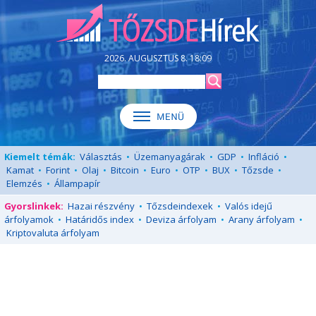
2026. AUGUSZTUS 8. 18:09
Kiemelt témák:
Választás
•
Üzemanyagárak
•
GDP
•
Infláció
•
Kamat
•
Forint
•
Olaj
•
Bitcoin
•
Euro
•
OTP
•
BUX
•
Tőzsde
•
Elemzés
•
Állampapír
Gyorslinkek:
Hazai részvény
•
Tőzsdeindexek
•
Valós idejű
árfolyamok
•
Határidős index
•
Deviza árfolyam
•
Arany árfolyam
•
Kriptovaluta árfolyam