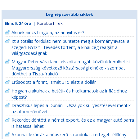
Legnépszerűbb cikkek
Elmúlt 24 óra
|
Korábbi hírek
Akinek nincs bingója, az annyit is ér?
Itt a totális fordulat: nem büntette meg a kormányhivatal a
szegedi BYD-t - tévedés történt, a kínai cég reagált a
Világgazdaságnak
Magyar Péter váratlanul elszólta magát: közülük kerülhet ki
Magyarország következő köztársasági elnöke - szombat
dönthet a Tisza-frakció
Erősödött a forint, ismét 315 alatt a dollár
Hogyan alakulnak a betéti- és hitelkamatok az inflációhoz
képest?
Drasztikus lépés a Dunán - Uszályok süllyesztésével mentik
az atomerőművet
Rekordot döntött a német export, és ez a magyar autóiparra
is hatással lehet
Azonnal lezárták a népszerű strandokat: rettegett élőlény