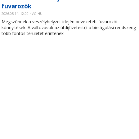
fuvarozók
2026.05.14. 12:00 • VG.HU
Megszűnnek a veszélyhelyzet idején bevezetett fuvarozói
könnyítések. A változások az útdíjfizetéstől a bírságolási rendszerig
több fontos területet érintenek.