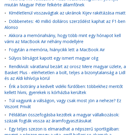
miután Magyar Péter felkérte államfőnek
Kíméletlenül visszavágtak az ukránok Kijev rakétázása miatt
•
Döbbenetes: 40 millió dolláros szerződést kaphat az F1-ben
•
Alonso
Akkora a memóriahiány, hogy több mint egy hónapot kell
•
várni az MacBook Air néhány modelljére
Fogytán a memória, hiánycikk lett a MacBook Air
•
Súlyos bírságot kapott egy ismert magyar cég
•
Rendkívüli: váratlanul bezárt az orosz Mere magyar üzlete, a
•
Basket Plus - elérhetetlen a bolt, teljes a bizonytalanság a Lidl
és az Aldi kihívója körül
Érik a botrány a kedvelt vidéki fürdőben: többekhez mentőt
•
kellett hívni, gyerekek is kórházba kerültek
Túl vagyunk a válságon, vagy csak most jön a neheze? Ez
•
Viszont Privát
Példátlan összefogásba kezdtek a magyar vállalkozások:
•
százak fogták vissza az áramfogyasztásukat
Egy teljes szezon is elmaradhat a népszerű sportligában:
•
megint a pénzen megy a vita, erről hallani se akarnak a