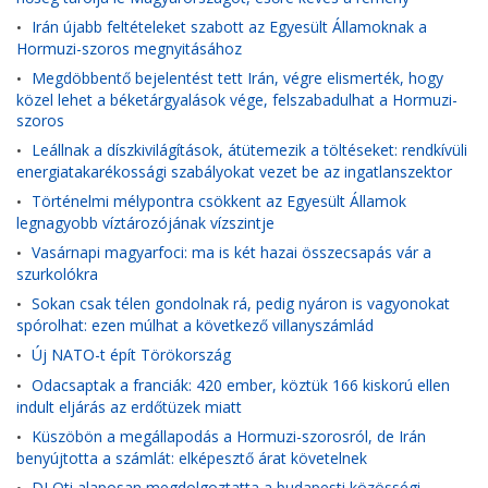
Irán újabb feltételeket szabott az Egyesült Államoknak a
•
Hormuzi-szoros megnyitásához
Megdöbbentő bejelentést tett Irán, végre elismerték, hogy
•
közel lehet a béketárgyalások vége, felszabadulhat a Hormuzi-
szoros
Leállnak a díszkivilágítások, átütemezik a töltéseket: rendkívüli
•
energiatakarékossági szabályokat vezet be az ingatlanszektor
Történelmi mélypontra csökkent az Egyesült Államok
•
legnagyobb víztározójának vízszintje
Vasárnapi magyarfoci: ma is két hazai összecsapás vár a
•
szurkolókra
Sokan csak télen gondolnak rá, pedig nyáron is vagyonokat
•
spórolhat: ezen múlhat a következő villanyszámlád
Új NATO-t épít Törökország
•
Odacsaptak a franciák: 420 ember, köztük 166 kiskorú ellen
•
indult eljárás az erdőtüzek miatt
Küszöbön a megállapodás a Hormuzi-szorosról, de Irán
•
benyújtotta a számlát: elképesztő árat követelnek
DJ Oti alaposan megdolgoztatta a budapesti közösségi