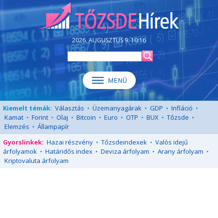
2026. AUGUSZTUS 9. 10:16
Kiemelt témák:
Választás
•
Üzemanyagárak
•
GDP
•
Infláció
•
Kamat
•
Forint
•
Olaj
•
Bitcoin
•
Euro
•
OTP
•
BUX
•
Tőzsde
•
Elemzés
•
Állampapír
Gyorslinkek:
Hazai részvény
•
Tőzsdeindexek
•
Valós idejű
árfolyamok
•
Határidős index
•
Deviza árfolyam
•
Arany árfolyam
•
Kriptovaluta árfolyam