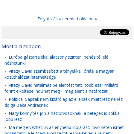
Folyatatás az eredeti oldalon »
Most a címlapon
Európa gáztartalékai alacsony szinten: nehéz tél elé
•
nézhetünk?
Vitézy Dávid szembesített a tényekkel: óriási a magyar
•
közúthálózat leterheltsége
Vitézy Dávid hatalmas bejelentést tett, több ezer milliárd
•
forint elköltése indulhat meg - 'megjelent a határozat'
Political Capital: nem kizárólag az ellenzék miatt lesz nehéz
•
dolga Baka Andrásnak
Nagy könnyítés jön a háziorvosoknak, a betegek is sokkal
•
jobb lesz
Ma még élvezhetjük az enyhébb időjárást: jövő héten ismét
•
hőség tarolja le Magyarországot, esőre kevés a remény