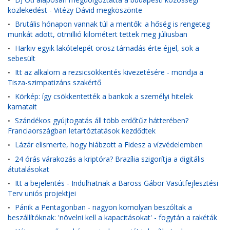
•
közlekedést - Vitézy Dávid megköszönte
Brutális hónapon vannak túl a mentők: a hőség is rengeteg
•
munkát adott, ötmillió kilométert tettek meg júliusban
Harkiv egyik lakótelepét orosz támadás érte éjjel, sok a
•
sebesült
Itt az alkalom a rezsicsökkentés kivezetésére - mondja a
•
Tisza-szimpatizáns szakértő
Körkép: így csökkentették a bankok a személyi hitelek
•
kamatait
Szándékos gyújtogatás áll több erdőtűz hátterében?
•
Franciaországban letartóztatások kezdődtek
Lázár elismerte, hogy hiábzott a Fidesz a vízvédelemben
•
24 órás várakozás a kriptóra? Brazília szigorítja a digitális
•
átutalásokat
Itt a bejelentés - Indulhatnak a Baross Gábor Vasútfejlesztési
•
Terv uniós projektjei
Pánik a Pentagonban - nagyon komolyan beszóltak a
•
beszállítóknak: 'növelni kell a kapacitásokat' - fogytán a rakéták