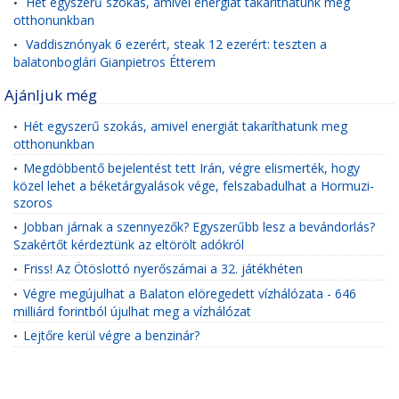
Hét egyszerű szokás, amivel energiát takaríthatunk meg
•
otthonunkban
Vaddisznónyak 6 ezerért, steak 12 ezerért: teszten a
•
balatonboglári Gianpietros Étterem
Ajánljuk még
Hét egyszerű szokás, amivel energiát takaríthatunk meg
•
otthonunkban
Megdöbbentő bejelentést tett Irán, végre elismerték, hogy
•
közel lehet a béketárgyalások vége, felszabadulhat a Hormuzi-
szoros
Jobban járnak a szennyezők? Egyszerűbb lesz a bevándorlás?
•
Szakértőt kérdeztünk az eltörölt adókról
Friss! Az Ötöslottó nyerőszámai a 32. játékhéten
•
Végre megújulhat a Balaton elöregedett vízhálózata - 646
•
milliárd forintból újulhat meg a vízhálózat
Lejtőre kerül végre a benzinár?
•