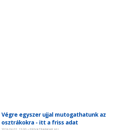
Végre egyszer ujjal mutogathatunk az
osztrákokra - itt a friss adat
2026.06.02. 13:00 • PRIVATBANKAR.HU