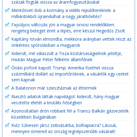
százak fogták vissza az áramfogyasztásukat
Mentőövet dob a kormány a vidéki repülőtereknek: a
milliárdokból újraindulhat a nagy járatbővítés?
Fajsúlyos változás jön a magyar orvosi rendelőkben:
rengeteg beteget érint a lépés, erre készül Hegedűs Zsolt
Kapitány István elmondta, mekkora arányban vettek részt az
önkéntes spórolásban a magyarok
Kiderült, mit válaszolt a Tisza köztársaságielnök-jelöltje,
miután Magyar Péter felkérte államfőnek
Óriási pofont kapott Trump: Amerika fizethet vissza
százmilliárd dollárt az importőröknek, a vásárlók egy centet
sem kapnak
A Balatonon már sziesztáznak az éttermek
Riasztó adatok láttak napvilágot: kiderült, hány magyar
vesztette életét a brutális hőségben
Azonosítatlan drón robbant fel a Transz-Balkán gázvezeték
közelében Bulgáriában
Kvíz: Szívesen jársz zsibvásárba, bolhapiacra? Lássuk,
mennyire ismered az ország legnépszerűbb vásárait!