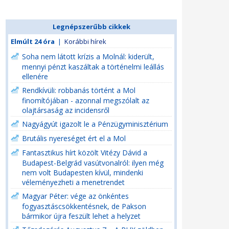
Legnépszerűbb cikkek
Elmúlt 24 óra
|
Korábbi hírek
Soha nem látott krízis a Molnál: kiderült,
mennyi pénzt kaszáltak a történelmi leállás
ellenére
Rendkívüli: robbanás történt a Mol
finomítójában - azonnal megszólalt az
olajtársaság az incidensről
Nagyágyút igazolt le a Pénzügyminisztérium
Brutális nyereséget ért el a Mol
Fantasztikus hírt közölt Vitézy Dávid a
Budapest-Belgrád vasútvonalról: ilyen még
nem volt Budapesten kívül, mindenki
véleményezheti a menetrendet
Magyar Péter: vége az önkéntes
fogyasztáscsökkentésnek, de Pakson
bármikor újra feszült lehet a helyzet