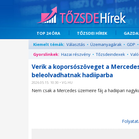
TOP 24 ÓRA
TŐZSDEI HÍREK
GAZDAS
Kiemelt témák:
Választás
•
Üzemanyagárak
•
GDP
•
Gyorslinkek:
Hazai részvény
•
Tőzsdeindexek
•
Való
Verik a koporsószöveget a Mercedesb
beleolvadhatnak hadiiparba
2026.05.15. 10:30 • VG.HU
Nem csak a Mercedes üzemeire fáj a hadiipari nagyk
Folyatat