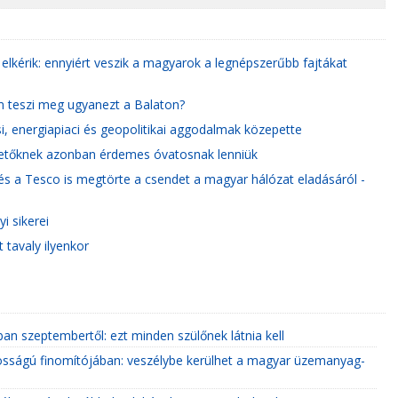
 elkérik: ennyiért veszik a magyarok a legnépszerűbb fajtákat
em teszi meg ugyanezt a Balaton?
i, energiapiaci és geopolitikai aggodalmak közepette
ektetőknek azonban érdemes óvatosnak lenniük
 és a Tesco is megtörte a csendet a magyar hálózat eladásáról -
i sikerei
tavaly ilyenkor
an szeptembertől: ezt minden szülőnek látnia kell
tosságú finomítójában: veszélybe kerülhet a magyar üzemanyag-