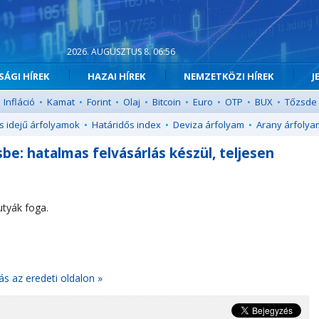
2026. AUGUSZTUS 8. 06:56
ÁGI HÍREK
HAZAI HÍREK
NEMZETKÖZI HÍREK
J
Infláció
•
Kamat
•
Forint
•
Olaj
•
Bitcoin
•
Euro
•
OTP
•
BUX
•
Tőzsde
s idejű árfolyamok
•
Határidős index
•
Deviza árfolyam
•
Arany árfolya
e: hatalmas felvásárlás készül, teljesen
utyák foga.
ás az eredeti oldalon »