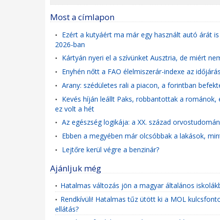
Most a címlapon
Ezért a kutyáért ma már egy használt autó árát is
•
2026-ban
Kártyán nyeri el a szívünket Ausztria, de miért n
•
Enyhén nőtt a FAO élelmiszerár-indexe az időjárás
•
Arany: szédületes rali a piacon, a forintban bef
•
Kevés híján leállt Paks, robbantottak a románok,
•
ez volt a hét
Az egészség logikája: a XX. század orvostudomány
•
Ebben a megyében már olcsóbbak a lakások, mint 
•
Lejtőre kerül végre a benzinár?
•
Ajánljuk még
Hatalmas változás jön a magyar általános iskolákb
•
Rendkívüli! Hatalmas tűz ütött ki a MOL kulcsfon
•
ellátás?