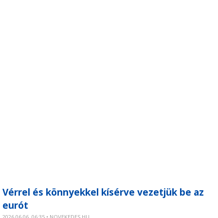
Vérrel és könnyekkel kísérve vezetjük be az
eurót
2026.06.06. 06:35 • NOVEKEDES.HU