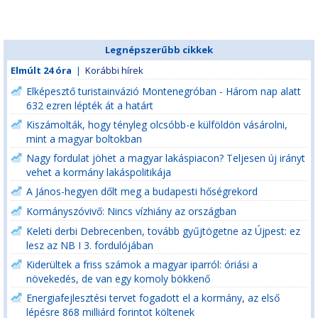
Legnépszerűbb cikkek
Elmúlt 24 óra
|
Korábbi hírek
Elképesztő turistainvázió Montenegróban - Három nap alatt
632 ezren lépték át a határt
Kiszámolták, hogy tényleg olcsóbb-e külföldön vásárolni,
mint a magyar boltokban
Nagy fordulat jöhet a magyar lakáspiacon? Teljesen új irányt
vehet a kormány lakáspolitikája
A János-hegyen dőlt meg a budapesti hőségrekord
Kormányszóvivő: Nincs vízhiány az országban
Keleti derbi Debrecenben, tovább gyűjtögetne az Újpest: ez
lesz az NB I 3. fordulójában
Kiderültek a friss számok a magyar iparról: óriási a
növekedés, de van egy komoly bökkenő
Energiafejlesztési tervet fogadott el a kormány, az első
lépésre 868 milliárd forintot költenek