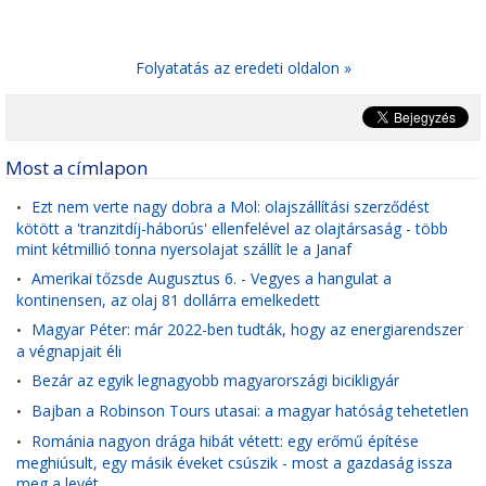
Folyatatás az eredeti oldalon »
Most a címlapon
Ezt nem verte nagy dobra a Mol: olajszállítási szerződést
•
kötött a 'tranzitdíj-háborús' ellenfelével az olajtársaság - több
mint kétmillió tonna nyersolajat szállít le a Janaf
Amerikai tőzsde Augusztus 6. - Vegyes a hangulat a
•
kontinensen, az olaj 81 dollárra emelkedett
Magyar Péter: már 2022-ben tudták, hogy az energiarendszer
•
a végnapjait éli
Bezár az egyik legnagyobb magyarországi bicikligyár
•
Bajban a Robinson Tours utasai: a magyar hatóság tehetetlen
•
Románia nagyon drága hibát vétett: egy erőmű építése
•
meghiúsult, egy másik éveket csúszik - most a gazdaság issza
meg a levét