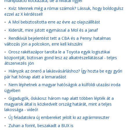
manipuláció kockázata, de a hivatal figyel
Kvíz: Mennek még a római számok? Lássuk, hogy boldogulsz
•
ezzel az X kérdéssel!
A Mol bebiztosította erre az évre az olajszállítást
•
Kiderült, mire jutott egymással a Mol és a Janaf
•
Rendkívüli bejelentést tett a CBA és a Penny: hatalmas
•
változás jön a polcokon, erre kell készülni
Orosz rakétazápor tarolta le a Toyota egyik logisztikai
•
központját, biztosan gond lesz az alkatrészellátással - teljes
átszervezés jön
Hiányzik az önerő a lakásvásárláshoz? Így hozta be egy győri
•
pár hat hónap alatt a lemaradást
Nem léphetnek a magyar hatóságok a külföldi utazási iroda
•
ügyében
Gigadugók, őskáosz: három nap alatt többen lépték át a
•
magyarok által is közkedvelt ország határát, mint a teljes
lakossága - videó!
Új feladatokra új embereket jelölt ki az agrárminiszter
•
Zuhan a forint, beszakadt a BUX is
•