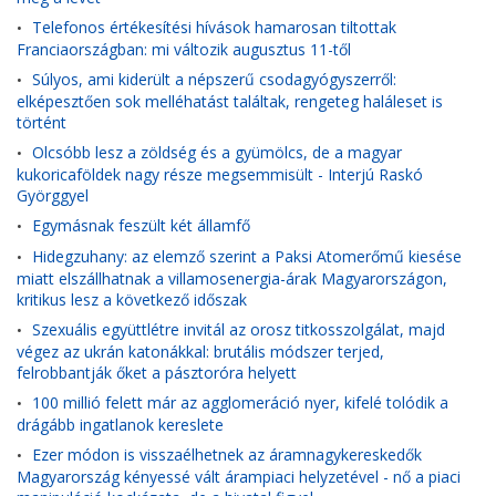
Telefonos értékesítési hívások hamarosan tiltottak
•
Franciaországban: mi változik augusztus 11-től
Súlyos, ami kiderült a népszerű csodagyógyszerről:
•
elképesztően sok melléhatást találtak, rengeteg haláleset is
történt
Olcsóbb lesz a zöldség és a gyümölcs, de a magyar
•
kukoricaföldek nagy része megsemmisült - Interjú Raskó
Györggyel
Egymásnak feszült két államfő
•
Hidegzuhany: az elemző szerint a Paksi Atomerőmű kiesése
•
miatt elszállhatnak a villamosenergia-árak Magyarországon,
kritikus lesz a következő időszak
Szexuális együttlétre invitál az orosz titkosszolgálat, majd
•
végez az ukrán katonákkal: brutális módszer terjed,
felrobbantják őket a pásztoróra helyett
100 millió felett már az agglomeráció nyer, kifelé tolódik a
•
drágább ingatlanok kereslete
Ezer módon is visszaélhetnek az áramnagykereskedők
•
Magyarország kényessé vált árampiaci helyzetével - nő a piaci