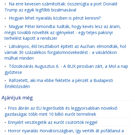
Na erre kevesen számítottak: összerúgta a port Donald
•
Trump az egyik legfőbb bizalmasával
Hogyan lehet nyaralás közben is pénzt keresni?
•
Magyar Péter kimondta: tudták, hogy kevés lesz az áram,
•
mégis tovább növelték az igényeket - egy teljes paksnyi
terhelést kapott a rendszer
Látványos, élő tesztlabort épített az Auchan: elmondták, hol
•
várnak 30 százalékos forgalomnövekedést - a vásárlókon
múlhat minden
Tőzsdezárás Augusztus 6. - A BUX pirosban zárt, a Mol a nap
•
győztese
Ráfizetett, aki ma ebbe fektette a pénzét a Budapesti
•
Értéktőzsdén
Ajánljuk még
Friss ábrán az EU legerősebb és leggyorsabban növekvő
•
gazdaságai: több mint 10 billió eurót termelnek
Ennyiért vesztegetik az eurót csütörtök reggel
•
Horror nyaralás Horvátországban, így verték át pofátlanul a
•