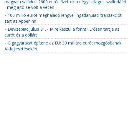
magyar családot: 2600 eurót fizettek a négycsillagos szállodáért
- még ajtó se volt a vécén
100 millió eurót meghaladó lengyel ingatlanpiaci tranzakciót
•
zárt az Appeninn
Devizapiac Július 31. - Mire készül a forint? Erősen tartja az
•
eurót és a dollárt
Gigagyárakat építene az EU: 30 milliárd eurót mozgósítanak
•
AI-fejlesztésekért