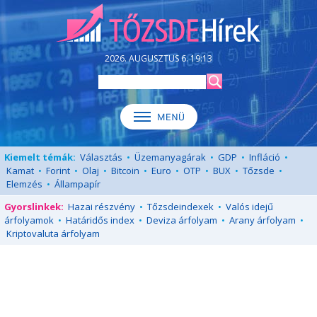
2026. AUGUSZTUS 6. 19:13
Kiemelt témák:
Választás
•
Üzemanyagárak
•
GDP
•
Infláció
•
Kamat
•
Forint
•
Olaj
•
Bitcoin
•
Euro
•
OTP
•
BUX
•
Tőzsde
•
Elemzés
•
Állampapír
Gyorslinkek:
Hazai részvény
•
Tőzsdeindexek
•
Valós idejű
árfolyamok
•
Határidős index
•
Deviza árfolyam
•
Arany árfolyam
•
Kriptovaluta árfolyam