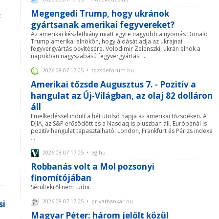
Megengedi Trump, hogy ukránok
t
gyártsanak amerikai fegyvereket?
Az amerikai készlethiány miatt egyre nagyobb a nyomás Donald
Trump amerikai elnökön, hogy áldását adja az ukrajnai
fegyvergyártás bővítésére. Volodimir Zelenszkij ukrán elnök a
napokban nagyszabású fegyvergyártási ...
2026.08.07 17:05 • tozsdeforum.hu
Amerikai tőzsde Augusztus 7. - Pozitív a
hangulat az Új-Világban, az olaj 82 dolláron
áll
Emelkedéssel indult a hét utolsó napja az amerikai tőzsdéken. A
DJIA, az S&P erősödött és a Nasdaq is pluszban áll. Európánál is
pozitív hangulat tapasztalható. London, Frankfurt és Párizs indexe
...
2026.08.07 17:05 • vg.hu
Robbanás volt a Mol pozsonyi
finomítójában
Sérültekről nem tudni.
2026.08.07 17:05 • privatbankar.hu
si
Magyar Péter: három jelölt közül