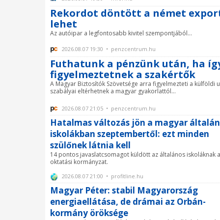
Rekordot döntött a német export,
lehet
Az autóipar a legfontosabb kivitel szempontjából...
2026.08.07 19:30 • penzcentrum.hu
Futhatunk a pénzünk után, ha így
figyelmeztetnek a szakértők
A Magyar Biztosítók Szövetsége arra figyelmezteti a külföldi 
szabályai eltérhetnek a magyar gyakorlattól...
2026.08.07 21:05 • penzcentrum.hu
Hatalmas változás jön a magyar általá
iskolákban szeptembertől: ezt minden
szülőnek látnia kell
14 pontos javaslatcsomagot küldött az általános iskoláknak 
oktatási kormányzat.
2026.08.07 21:00 • profitline.hu
Magyar Péter: stabil Magyarország
energiaellátása, de drámai az Orbán-
kormány öröksége