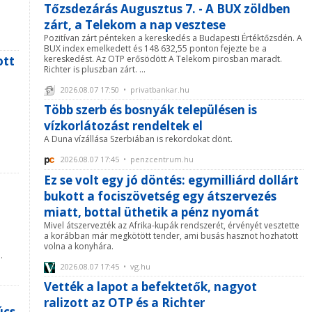
Tőzsdezárás Augusztus 7. - A BUX zöldben
zárt, a Telekom a nap vesztese
Pozitívan zárt pénteken a kereskedés a Budapesti Értéktőzsdén. A
BUX index emelkedett és 148 632,55 ponton fejezte be a
ott
kereskedést. Az OTP erősödött A Telekom pirosban maradt.
Richter is pluszban zárt. ...
2026.08.07 17:50 • privatbankar.hu
Több szerb és bosnyák településen is
vízkorlátozást rendeltek el
A Duna vízállása Szerbiában is rekordokat dönt.
2026.08.07 17:45 • penzcentrum.hu
Ez se volt egy jó döntés: egymilliárd dollárt
bukott a fociszövetség egy átszervezés
miatt, bottal üthetik a pénz nyomát
Mivel átszervezték az Afrika-kupák rendszerét, érvényét vesztette
a korábban már megkötött tender, ami busás hasznot hozhatott
volna a konyhára.
.
2026.08.07 17:45 • vg.hu
Vették a lapot a befektetők, nagyot
ralizott az OTP és a Richter
úcs