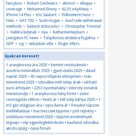
fancybox
•
Robert Cieślewicz
•
akrmol
•
elkapja
•
coverage
•
Mohamed Elneny
•
62,01,nAyAhwzj
•
iPhone 14 Plus
•
Eric Saubert
•
Fldbenterm here
•
Halo
•
GAY 702
•
Scott Hogan
•
AvaTrade withdrawal
methods
•
Geberit dobozols r
•
Christopher Trimmel
•
Halikra kutynak
•
nya
•
KatharineHepburn
•
Livingston FC news
•
Tulajdonosi struktúra fogalma
•
GDP
•
cig
•
sebastian villa
•
Roger Allers
Gyakran keresett
1 aranykorona ára 2025
•
bemért rendszámok
•
ausztria minimálbér 2025
•
gyed utalás 2025
•
dávid
naptár 2025
•
45 napos időjárás előrejelzés
•
máv
menetrend 2025
•
szlovákia méh telep árak
•
várható
euro árfolyam
•
2253 nyomtatvány
•
intercity vonatok
menetrendje
•
1 aranykorona hány forint
•
zokni
csomagolás otthon
•
heets ár
•
lidl szép kártya 2025
•
1
m3 gáz világpiaci ára
•
iqos iluma ár
•
fresubin tápszer
mellékhatásai
•
mai meccsek tippmix
•
pöli rejtvény
•
volánbusz menetrend 2025
•
tippmix eredmények
tegnapi
•
otp egyenleglekérdezés
•
kaufland szlovákia
akciós újság
•
opus forum