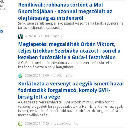
tt,
Rendkívüli: robbanás történt a Mol
kor
ését,
finomítójában - azonnal megszólalt az
olajtársaság az incidensről
Senki sem sérült meg, a lakosságot viszont arra kérik, egyelőre ne
tartózkodjanak a szabadban.
is
2026.08.07 18:00 • vg.hu
Meglepetés: megtalálták Orbán Viktort,
teljes titokban Szerbiába utazott - sörrel a
kezében fotózták le a Guča-i fesztiválon
A Guča-i trombitafesztiválon a volt miniszterelnök sörrel a
kezében élvezte a helyi hangulatot.
2026.08.07 18:00 • profitline.hu
Korlátozta a versenyt az egyik ismert hazai
fodrászcikk forgalmazó, komoly GVH-
bírság lett a vége
A Gazdasági Versenyhivatal (GVH) több mint 68 millió forint
versenyfelügyeleti bírságot szabott ki a Hair-Line Kft.-re - az egyik
ismert, évtizedek óta működő hazai fodrászcikk forgalmazóra -
mert a vállalkozás ...
2026.08.07 17:50 • tozsdeforum.hu