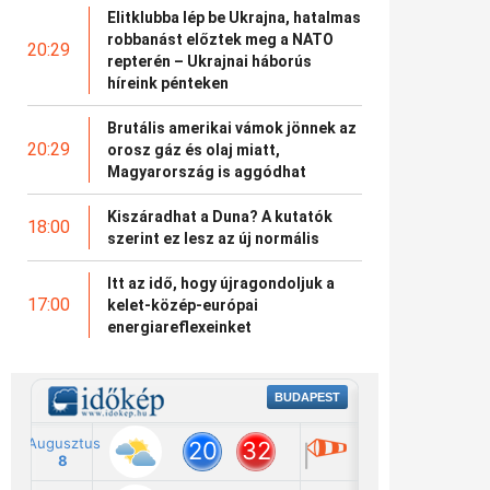
Elitklubba lép be Ukrajna, hatalmas
robbanást előztek meg a NATO
20:29
repterén – Ukrajnai háborús
híreink pénteken
Brutális amerikai vámok jönnek az
20:29
orosz gáz és olaj miatt,
Magyarország is aggódhat
Kiszáradhat a Duna? A kutatók
18:00
szerint ez lesz az új normális
Itt az idő, hogy újragondoljuk a
17:00
kelet-közép-európai
energiareflexeinket