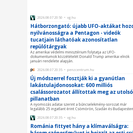
2026.08.07 20:50 • vg.hu
Hátborzongató: újabb UFO-aktákat hoz
nyilvánosságra a Pentagon - videók
tucatjain láthatóak azonosítatlan
repülőtárgyak
Az amerikai védelmi minisztérium folytatja az UFO-
dokumentumok közzétételét Donald Trump amerikai elnök
januári rendelete alapján.
2026.08.07 20:35 • penzcentrum.hu
Új módszerrel fosztják ki a gyanútlan
lakástulajdonosokat: 600 milliós
csalássorozatot állítottak meg az utolsó
pillanatban
A nyomozás adatai szerint a bűncselekmény-sorozat már
legalább 25 ingatlant érint Csömörön, Szadán és Budapesten
2026.08.07 20:35 • vg.hu
Románia fittyet hány a klímaválságra:
három szénerőművet is beizzít az esti cs