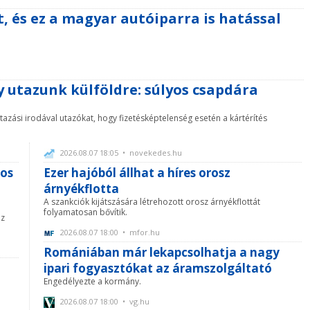
 és ez a magyar autóiparra is hatással
 utazunk külföldre: súlyos csapdára
utazási irodával utazókat, hogy fizetésképtelenség esetén a kártérítés
2026.08.07 18:05 • novekedes.hu
nos
Ezer hajóból állhat a híres orosz
árnyékflotta
A szankciók kijátszására létrehozott orosz árnyékflottát
folyamatosan bővítik.
az
2026.08.07 18:00 • mfor.hu
Romániában már lekapcsolhatja a nagy
ipari fogyasztókat az áramszolgáltató
Engedélyezte a kormány.
2026.08.07 18:00 • vg.hu