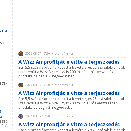
a a
zzák
2026.08.07 17:20 • trendfm.hu
A Wizz Air profitját elvitte a terjeszkedés
Bár 5,5 százalékot emelkedett a bevétele, és 25 százalékkal több
utas repült a Wizz Air-rel, így is 200 millió eurós veszteséget
produkált a cég a 2. negyedévben.
megek
2026.08.07 17:20 • trendfm.hu
A Wizz Air profitját elvitte a terjeszkedés
Bár 5,5 százalékot emelkedett a bevétele, és 25 százalékkal több
utas repült a Wizz Air-rel, így is 200 millió eurós veszteséget
produkált a cég a 2. negyedévben.
t
2026.08.07 17:20 • trendfm.hu
 a
ását,
A Wizz Air profitját elvitte a terjeszkedés
lé. A
Bár 5,5 százalékot emelkedett a bevétele, és 25 százalékkal több