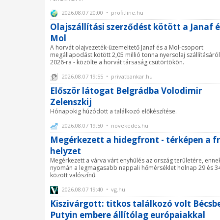
2026.08.07 20:00 • profitline.hu
Olajszállítási szerződést kötött a Janaf é
Mol
A horvát olajvezeték-üzemeltető Janaf és a Mol-csoport
megállapodást kötött 2,05 millió tonna nyersolaj szállításáról
2026-ra - közölte a horvát társaság csütörtökön.
2026.08.07 19:55 • privatbankar.hu
Először látogat Belgrádba Volodimir
Zelenszkij
Hónapokig húzódott a találkozó előkészítése.
2026.08.07 19:50 • novekedes.hu
Megérkezett a hidegfront - térképen a fr
helyzet
Megérkezett a várva várt enyhülés az ország területére, enne
nyomán a legmagasabb nappali hőmérséklet holnap 29 és 34
között valószínű.
2026.08.07 19:40 • vg.hu
Kiszivárgott: titkos találkozó volt Bécsb
Putyin embere állítólag európaiakkal