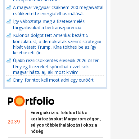
A magyar vegyipar csaknem 200 megawattal
csökkentette energiafelhasználását
Így változtatja meg a fizetésemelési
tárgyalásokat a bértranszparencia
Különös dolgot tett Amerika: bezárt 5
konzulátust, a demokraták szerint stratégiai
hibát vétett Trump, Kína töltheti be az így
keletkezett űrt
Újabb rezsicsökkentés élesedik 2026 őszén:
tényleg tízezreket spórolhat ezzel sok
magyar háztulaj, aki most kivár?
Ennyi forintot kell most adni egy euróért
Energiakrízis: feloldották a
korlátozásokat Magyarországon,
20:39
súlyos többlethalálozást okoz a
hőség