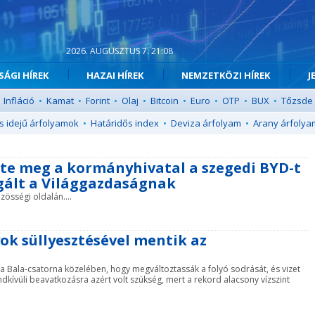
2026. AUGUSZTUS 7. 21:08
ÁGI HÍREK
HAZAI HÍREK
NEMZETKÖZI HÍREK
J
Infláció
•
Kamat
•
Forint
•
Olaj
•
Bitcoin
•
Euro
•
OTP
•
BUX
•
Tőzsde
s idejű árfolyamok
•
Határidős index
•
Deviza árfolyam
•
Arany árfolya
ette meg a kormányhivatal a szegedi BYD-t
agált a Világgazdaságnak
zösségi oldalán....
yok süllyesztésével mentik az
 a Bala-csatorna közelében, hogy megváltoztassák a folyó sodrását, és vizet
kívüli beavatkozásra azért volt szükség, mert a rekord alacsony vízszint