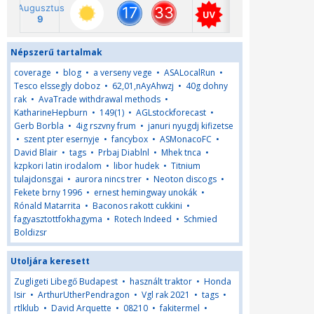
Népszerű tartalmak
coverage
•
blog
•
a verseny vege
•
ASALocalRun
•
Tesco elssegly doboz
•
62,01,nAyAhwzj
•
40g dohny
rak
•
AvaTrade withdrawal methods
•
KatharineHepburn
•
149(1)
•
AGLstockforecast
•
Gerb Borbla
•
4ig rszvny frum
•
januri nyugdj kifizetse
•
szent pter esernyje
•
fancybox
•
ASMonacoFC
•
David Blair
•
tags
•
Prbaj Diablnl
•
Mhek tnca
•
kzpkori latin irodalom
•
libor hudek
•
Titnium
tulajdonsgai
•
aurora nincs trer
•
Neoton discogs
•
Fekete brny 1996
•
ernest hemingway unokák
•
Rónald Matarrita
•
Baconos rakott cukkini
•
fagyasztottfokhagyma
•
Rotech Indeed
•
Schmied
Boldizsr
Utoljára keresett
Zugligeti Libegő Budapest
•
használt traktor
•
Honda
Isir
•
ArthurUtherPendragon
•
Vgl rak 2021
•
tags
•
rtlklub
•
David Arquette
•
08210
•
fakitermel
•