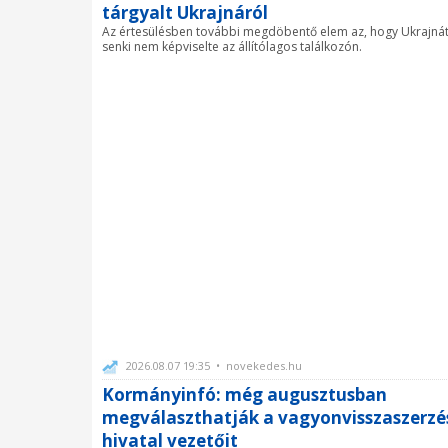
tárgyalt Ukrajnáról
Az értesülésben további megdöbentő elem az, hogy Ukrajná
senki nem képviselte az állítólagos találkozón.
2026.08.07 19:35 • novekedes.hu
Kormányinfó: még augusztusban
megválaszthatják a vagyonvisszaszerzé
hivatal vezetőit