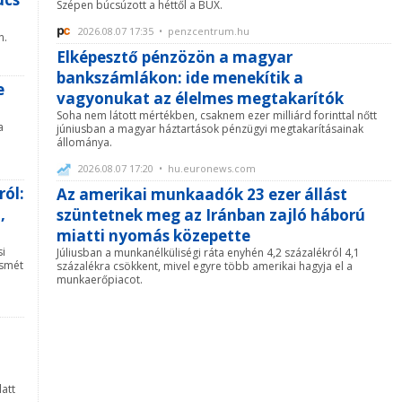
Szépen búcsúzott a héttől a BUX.
2026.08.07 17:35 • penzcentrum.hu
n.
Elképesztő pénzözön a magyar
bankszámlákon: ide menekítik a
e
vagyonukat az élelmes megtakarítók
Soha nem látott mértékben, csaknem ezer milliárd forinttal nőtt
a
júniusban a magyar háztartások pénzügyi megtakarításainak
állománya.
2026.08.07 17:20 • hu.euronews.com
ról:
Az amerikai munkaadók 23 ezer állást
,
szüntetnek meg az Iránban zajló háború
miatti nyomás közepette
si
Júliusban a munkanélküliségi ráta enyhén 4,2 százalékról 4,1
ismét
százalékra csökkent, mivel egyre több amerikai hagyja el a
munkaerőpiacot.
att