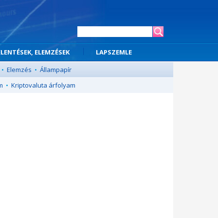
ELENTÉSEK, ELEMZÉSEK
LAPSZEMLE
•
Elemzés
•
Állampapír
m
•
Kriptovaluta árfolyam