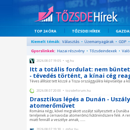
TOP 24 ÓRA
TŐZSDEI HÍREK
GAZDAS
Kiemelt témák:
Választás
•
Üzemanyagárak
•
GDP
•
Gyorslinkek:
Hazai részvény
•
Tőzsdeindexek
•
Való
2026.08.07 19:05 • vg.hu
Itt a totális fordulat: nem bünt
- tévedés történt, a kínai cég re
Téves állítást tett közzé a Tisza országgyűlési képviselője a kö
2026.08.07 20:00 • tozsdeforum.hu
Drasztikus lépés a Dunán - Uszál
atomerőművet
Románia négy, kővel megrakott uszályt süllyesztett a Dunába
tereljenek a cernavodai atomerőmű hűtőrendszere felé. A rend
miatt fennáll a veszélye annak, ......
2026.08.07 19:30 • mfor.hu