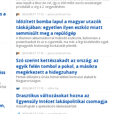
utas repült a Wizz Air-rel, így is 200 millió eurós veszteséget
produkált a cég a 2. negyedévben.
s a
2026.08.07 17:15 • penzcentrum.hu
Időzített bomba lapul a magyar utazók
táskájában: egyetlen ilyen eszköz miatt
semmisült meg a repülőgép
A lítiumion-akkumulátorral működő eszközök, különösen a
powerbankok és az e-cigaretták, ma már a légi közlekedés egyik
legnagyobb biztonsági kockázatát jelentik.
2026.08.07 17:10 • penzcentrum.hu
Szó szerint kettészakadt az ország: az
egyik felén tombol a pokol, a másikra
megérkezett a hidegzuhany
iss
Péntek délutánra óriási hőmérsékleti kontraszt alakult ki
Magyarországon.
k
 fok
2026.08.07 17:10 • mfor.hu
Drasztikus változásokat hozna az
Egyensúly Intézet lakáspolitikai csomagja
en,
Visszafognák a spekulációs lakásvásárlást.
2026.08.07 17:05 • novekedes.hu