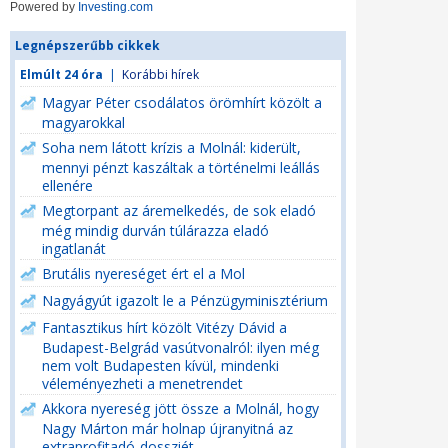
Powered by
Investing.com
Legnépszerűbb cikkek
Elmúlt 24 óra
|
Korábbi hírek
Magyar Péter csodálatos örömhírt közölt a
magyarokkal
Soha nem látott krízis a Molnál: kiderült,
mennyi pénzt kaszáltak a történelmi leállás
ellenére
Megtorpant az áremelkedés, de sok eladó
még mindig durván túlárazza eladó
ingatlanát
Brutális nyereséget ért el a Mol
Nagyágyút igazolt le a Pénzügyminisztérium
Fantasztikus hírt közölt Vitézy Dávid a
Budapest-Belgrád vasútvonalról: ilyen még
nem volt Budapesten kívül, mindenki
véleményezheti a menetrendet
Akkora nyereség jött össze a Molnál, hogy
Nagy Márton már holnap újranyitná az
extraprofitadó-dossziét