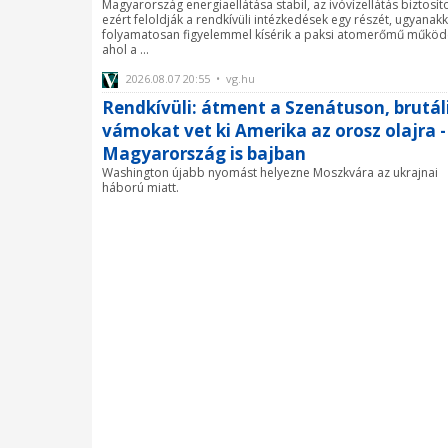
Magyarország energiaellátása stabil, az ivóvízellátás biztosíto
ezért feloldják a rendkívüli intézkedések egy részét, ugyanak
folyamatosan figyelemmel kísérik a paksi atomerőmű működ
ahol a ...
2026.08.07 20:55 • vg.hu
Rendkívüli: átment a Szenátuson, brutál
vámokat vet ki Amerika az orosz olajra -
Magyarország is bajban
Washington újabb nyomást helyezne Moszkvára az ukrajnai
háború miatt.