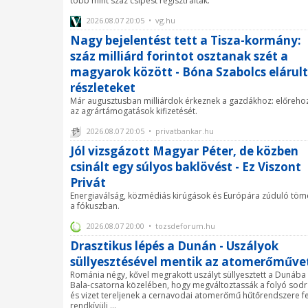
több mint száz csípést regisztráltak.
2026.08.07 20:05 • vg.hu
Nagy bejelentést tett a Tisza-kormány:
száz milliárd forintot osztanak szét a
magyarok között - Bóna Szabolcs elárult
részleteket
Már augusztusban milliárdok érkeznek a gazdákhoz: előreho
az agrártámogatások kifizetését.
2026.08.07 20:05 • privatbankar.hu
Jól vizsgázott Magyar Péter, de közben
csinált egy súlyos baklövést - Ez Viszont
Privát
Energiaválság, közmédiás kirúgások és Európára zúduló tö
a fókuszban.
2026.08.07 20:00 • tozsdeforum.hu
Drasztikus lépés a Dunán - Uszályok
süllyesztésével mentik az atomerőműve
Románia négy, kővel megrakott uszályt süllyesztett a Dunába
Bala-csatorna közelében, hogy megváltoztassák a folyó sodr
és vizet tereljenek a cernavodai atomerőmű hűtőrendszere fe
rendkívüli ...