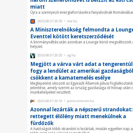
miatt
Újra a szennyező energiaforrásokra fanyalodnak Romániába
2026.08.07 20:30 • ma.hu
A Miniszterelnökség felmondta a Loung
Eventtel kötött keretszerződését
A kormányváltás után azonban a Lounge körül megváltozott 
helyzet.
2026.08.07 20:20 • vg.hu
Megjött a várva várt adat a tengerentúl
fogy a lendület az amerikai gazdaságból
csökkent a kamatemelés esélye
Meglepetést okozott az Egyesült Államok júliusi foglalkoztatá
jelentése, amely szerint az ország gazdasága öt hónap után 
munkahelyeket veszített.
2026.08.07 20:10 • penzcentrum.hu
Azonnal lezárták a népszerű strandokat:
rettegett élőlény miatt menekülnek a
fürdőzők
A hatóságok több strandot is lezártak, miután egyetlen nap al