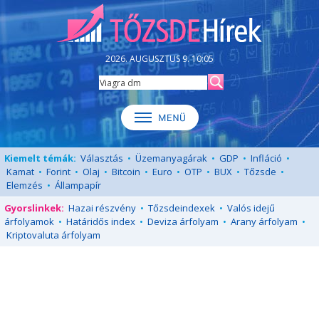
2026. AUGUSZTUS 9. 10:05
Kiemelt témák:
Választás
•
Üzemanyagárak
•
GDP
•
Infláció
•
Kamat
•
Forint
•
Olaj
•
Bitcoin
•
Euro
•
OTP
•
BUX
•
Tőzsde
•
Elemzés
•
Állampapír
Gyorslinkek:
Hazai részvény
•
Tőzsdeindexek
•
Valós idejű
árfolyamok
•
Határidős index
•
Deviza árfolyam
•
Arany árfolyam
•
Kriptovaluta árfolyam