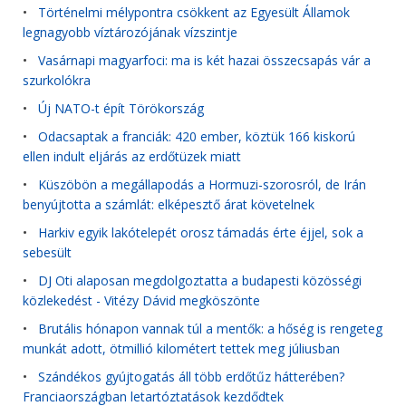
•
Történelmi mélypontra csökkent az Egyesült Államok
legnagyobb víztározójának vízszintje
•
Vasárnapi magyarfoci: ma is két hazai összecsapás vár a
szurkolókra
•
Új NATO-t épít Törökország
•
Odacsaptak a franciák: 420 ember, köztük 166 kiskorú
ellen indult eljárás az erdőtüzek miatt
•
Küszöbön a megállapodás a Hormuzi-szorosról, de Irán
benyújtotta a számlát: elképesztő árat követelnek
•
Harkiv egyik lakótelepét orosz támadás érte éjjel, sok a
sebesült
•
DJ Oti alaposan megdolgoztatta a budapesti közösségi
közlekedést - Vitézy Dávid megköszönte
•
Brutális hónapon vannak túl a mentők: a hőség is rengeteg
munkát adott, ötmillió kilométert tettek meg júliusban
•
Szándékos gyújtogatás áll több erdőtűz hátterében?
Franciaországban letartóztatások kezdődtek