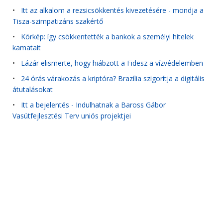
•
Itt az alkalom a rezsicsökkentés kivezetésére - mondja a
Tisza-szimpatizáns szakértő
•
Körkép: így csökkentették a bankok a személyi hitelek
kamatait
•
Lázár elismerte, hogy hiábzott a Fidesz a vízvédelemben
•
24 órás várakozás a kriptóra? Brazília szigorítja a digitális
átutalásokat
•
Itt a bejelentés - Indulhatnak a Baross Gábor
Vasútfejlesztési Terv uniós projektjei