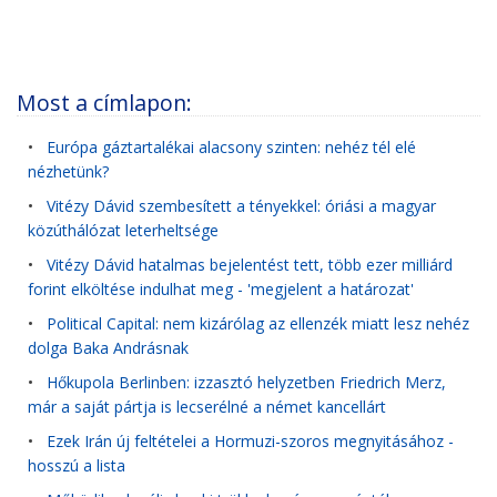
Most a címlapon:
•
Európa gáztartalékai alacsony szinten: nehéz tél elé
nézhetünk?
•
Vitézy Dávid szembesített a tényekkel: óriási a magyar
közúthálózat leterheltsége
•
Vitézy Dávid hatalmas bejelentést tett, több ezer milliárd
forint elköltése indulhat meg - 'megjelent a határozat'
•
Political Capital: nem kizárólag az ellenzék miatt lesz nehéz
dolga Baka Andrásnak
•
Hőkupola Berlinben: izzasztó helyzetben Friedrich Merz,
már a saját pártja is lecserélné a német kancellárt
•
Ezek Irán új feltételei a Hormuzi-szoros megnyitásához -
hosszú a lista