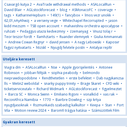
Csavargó kutya 2
•
AvaTrade withdrawal methods
•
ASALocalRun
•
David Blair
•
AGLstockforecast
•
blog
•
ASMonacoFC
•
coverage
•
tags
•
KatharineHepburn
•
149(1)
•
fancybox
•
lmos vezr unokk
•
62,01,nAyAhwzj
•
a verseny vege
•
Whitechapel Recorrupted
•
jason
kidd mezszm
•
TSB open account
•
mahavishnu orchestra apocalypse
•
ruhzati
•
Pedaggus utazsi kedvezmny
•
źzemanyag
•
Vnusz tolaj r
•
Teor teszor fordt
•
llamhztarts
•
Ruander vlemnyek
•
Giulia Ammannati
•
Andrew Cowan Regnyr
•
david jensen
•
A nagy Lebowski
•
Kaposvr
fagyiz nyitvatarts
•
htizskl
•
Nyugdj felvtele postn
•
Antalyai repltr
Utoljára keresett
Viagra dm
•
ASALocalRun
•
Nse
•
Apple gyorsjelentés
•
Antonee
Robinson
•
jobban féltjük
•
sophia peabody
•
belmondo
nieprawdopodobne
•
Rendthetetlen
•
erste befektet
•
Dab nagykanizsa
lls
•
Metin2 weboldal
•
snarky puppy trinity
•
Brage Skaret
•
CFD wiki
•
ticketserviceutalv
•
Richard Widmark
•
AGLstockforecast
•
figyelmeztet
•
Barcsi SC
•
Monica Swinn
•
Emiliano Rigoni
•
vonalkód
•
vas rak
•
ReconAfrica Namibia
•
1770
•
Bairbre Dowling
•
szp krtya
nyugdjasoknak
•
Rszmunkaids szabadsg kalkultor
•
Keepa
•
Stan
•
Port
Vila
•
Motion review 2024
•
Baromfi trágya hatása
•
Számüzöttek Film
Gyakran keresett