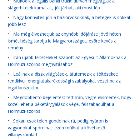
•
Működik a legális banki trükk: durván megvágták a
slágerhitelek kamatait, jól járhat, aki most lép
•
Nagy könnyítés jön a háziorvosoknak, a betegek is sokkal
jobb lesz
•
Ma még élvezhetjük az enyhébb időjárást: jövő héten
ismét hőség tarolja le Magyarországot, esőre kevés a
remény
•
Irán újabb feltételeket szabott az Egyesült Államoknak a
Hormuzi-szoros megnyitásához
•
Leállnak a díszkivilágítások, átütemezik a töltéseket:
rendkívüli energiatakarékossági szabályokat vezet be az
ingatlanszektor
•
Megdöbbentő bejelentést tett Irán, végre elismerték, hogy
közel lehet a béketárgyalások vége, felszabadulhat a
Hormuzi-szoros
•
Sokan csak télen gondolnak rá, pedig nyáron is
vagyonokat spórolhat: ezen múlhat a következő
villanyszámlád