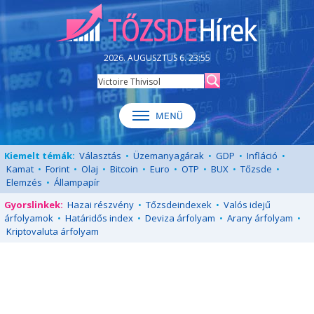
2026. AUGUSZTUS 6. 23:55
Kiemelt témák:
Választás
•
Üzemanyagárak
•
GDP
•
Infláció
•
Kamat
•
Forint
•
Olaj
•
Bitcoin
•
Euro
•
OTP
•
BUX
•
Tőzsde
•
Elemzés
•
Állampapír
Gyorslinkek:
Hazai részvény
•
Tőzsdeindexek
•
Valós idejű
árfolyamok
•
Határidős index
•
Deviza árfolyam
•
Arany árfolyam
•
Kriptovaluta árfolyam