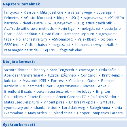
Népszerű tartalmak
fancybox
•
Kisvros
•
Mike Josef Gre
•
a verseny vege
•
coverage
•
flelmetes
•
AGLstockforecast
•
blog
•
149(1)
•
szjmaszk szj
•
ďż˝dďż˝m
harrison
•
dentl keletre
•
62,01,nAyAhwzj
•
Augusztusi csaldi ptlk
•
AvaTrade withdrawal methods
•
Kevin Stger
•
melegtkezsi
•
Lucio Julio
Csar
•
ASALocalRun
•
David Blair
•
KatharineHepburn
•
Agcs Judit
•
tags
•
Holland fest rejtvny
•
ASMonacoFC
•
Vajek Rbert
•
pit ipari
•
6820 teor
•
Vadkles hatsa
•
megcsszott
•
Lufthansa rszvny osztalk
•
rzsa magdolna szldal
•
Lej Csn
•
Jfogs zab elad
Utoljára keresett
Victoire Thivisol
•
honaty
•
Sren Tengstedt
•
coverage
•
Ottla Kafka
•
Aberdeen transfermarkt
•
tĹzsdei szĂźnnap
•
Cor Caroli
•
Kraft Heinz
•
kulcstart
•
Mvszpnik 1955
•
Fortress
•
Charles de Guise
•
Batman:
Kezddik!
•
Muhammad Oliver
•
egis rszvnyek
•
Michael Grove
•
Brentford B stats
•
puka nacua testvrek
•
mike tobey
•
Brighton
Collectibles
•
Fekete Dinamit
•
Arnett Gardens FC
•
Palásthy Sándor
•
Matas Ezequiel Dituro
•
vincent pires
•
Dr bres wikipdia
•
24t1011u
nyomtatvny pdf
•
shankar vision
•
Lord dalszveg
•
Balogh Anna
•
Livia
Giampalmo
•
Mary Arden
•
Poland china
•
Cooper Companies Careers
Gyakran keresett