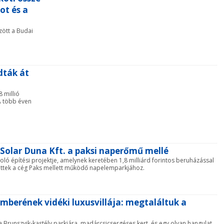
t és a
ött a Budai
dták át
 millió
A több éven
-Solar Duna Kft. a paksi naperőmű mellé
oló építési projektje, amelynek keretében 1,8 milliárd forintos beruházással
tettek a cég Paks mellett működő napelemparkjához.
mberének vidéki luxusvillája: megtaláltuk a
Brunszvik-kastély parkjára, madárcsicsergéses kert, és egy olyan hangulat,