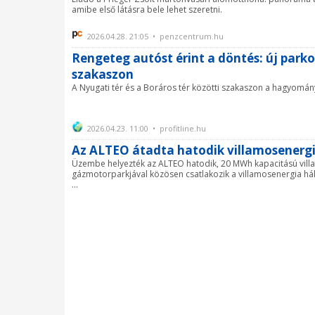
amibe első látásra bele lehet szeretni.
2026.04.28. 21:05 • penzcentrum.hu
Rengeteg autóst érint a döntés: új parko
szakaszon
A Nyugati tér és a Boráros tér közötti szakaszon a hagyomány
2026.04.23. 11:00 • profitline.hu
Az ALTEO átadta hatodik villamosenergi
Üzembe helyezték az ALTEO hatodik, 20 MWh kapacitású vill
gázmotorparkjával közösen csatlakozik a villamosenergia hál
...