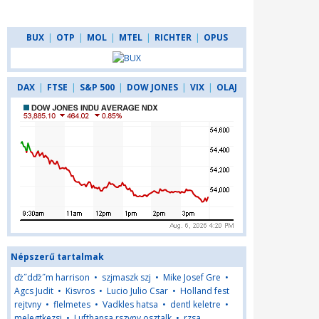
BUX
|
OTP
|
MOL
|
MTEL
|
RICHTER
|
OPUS
DAX
|
FTSE
|
S&P 500
|
DOW JONES
|
VIX
|
OLAJ
Népszerű tartalmak
ďż˝dďż˝m harrison
•
szjmaszk szj
•
Mike Josef Gre
•
Agcs Judit
•
Kisvros
•
Lucio Julio Csar
•
Holland fest
rejtvny
•
flelmetes
•
Vadkles hatsa
•
dentl keletre
•
melegtkezsi
•
Lufthansa rszvny osztalk
•
rzsa