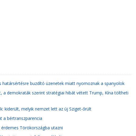
s határsértésre buzdító üzenetek miatt nyomoznak a spanyolok
, a demokraták szerint stratégiai hibát vétett Trump, Kína töltheti
kiderült, melyik nemzet lett az új Sziget-őrült
at a bértranszparencia
or érdemes Törökországba utazni