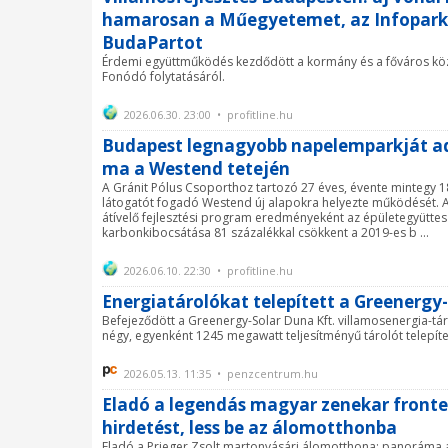
hamarosan a Műegyetemet, az Infoparko
BudaPartot
Érdemi együttműködés kezdődött a kormány és a főváros köz
Fonódó folytatásáról.
2026.06.30. 23:00 • profitline.hu
Budapest legnagyobb napelemparkját a
ma a Westend tetején
A Gránit Pólus Csoporthoz tartozó 27 éves, évente mintegy 18
látogatót fogadó Westend új alapokra helyezte működését. 
átívelő fejlesztési program eredményeként az épületegyüttes
karbonkibocsátása 81 százalékkal csökkent a 2019-es b ...
2026.06.10. 22:30 • profitline.hu
Energiatárolókat telepített a Greenergy
Befejeződött a Greenergy-Solar Duna Kft. villamosenergia-tár
négy, egyenként 1245 megawatt teljesítményű tárolót telepí
2026.05.13. 11:35 • penzcentrum.hu
Eladó a legendás magyar zenekar fronte
hirdetést, less be az álomotthonba
Eladó a Prieger Zsolt martonvásári álomotthona: panoráma a 