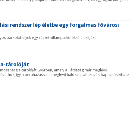
lási rendszer lép életbe egy forgalmas fővárosi
os parkolóhelyek egy részét villámparkolókká alakítják.
a-tárolóját
amosenergia-tárolóját Győrben, amely a Társaság már meglévő
ózathoz, így a beruházással a meglévő hálózatcsatlakozási kapacitás kihasz