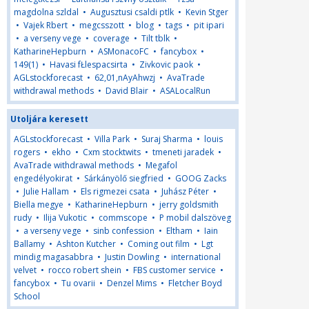
magdolna szldal
•
Augusztusi csaldi ptlk
•
Kevin Stger
•
Vajek Rbert
•
megcsszott
•
blog
•
tags
•
pit ipari
•
a verseny vege
•
coverage
•
Tilt tblk
•
KatharineHepburn
•
ASMonacoFC
•
fancybox
•
149(1)
•
Havasi fŁlespacsirta
•
Zivkovic paok
•
AGLstockforecast
•
62,01,nAyAhwzj
•
AvaTrade
withdrawal methods
•
David Blair
•
ASALocalRun
Utoljára keresett
AGLstockforecast
•
Villa Park
•
Suraj Sharma
•
louis
rogers
•
ekho
•
Cxm stocktwits
•
tmeneti jaradek
•
AvaTrade withdrawal methods
•
Megafol
engedélyokirat
•
Sárkányölő siegfried
•
GOOG Zacks
•
Julie Hallam
•
Els rigmezei csata
•
Juhász Péter
•
Biella megye
•
KatharineHepburn
•
jerry goldsmith
rudy
•
Ilija Vukotic
•
commscope
•
P mobil dalszöveg
•
a verseny vege
•
sinb confession
•
Eltham
•
Iain
Ballamy
•
Ashton Kutcher
•
Coming out film
•
Lgt
mindig magasabbra
•
Justin Dowling
•
international
velvet
•
rocco robert shein
•
FBS customer service
•
fancybox
•
Tu ovarii
•
Denzel Mims
•
Fletcher Boyd
School