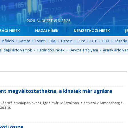
2026. AUGUSZTUS 6. 23:26
ÁGI HÍREK
HAZAI HÍREK
NEMZETKÖZI HÍREK
J
Infláció
•
Kamat
•
Forint
•
Olaj
•
Bitcoin
•
Euro
•
OTP
•
BUX
•
Tőzsde
s idejű árfolyamok
•
Határidős index
•
Deviza árfolyam
•
Arany árfolya
nt megváltoztathatna, a kínaiak már ugrásra
 és szélerőműparkokhoz, így a nyári időszakban jelentkező villamosenergia-
tására.
köti össze