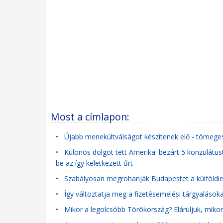
Most a címlapon:
•
Újabb menekültválságot készítenek elő - tömege
•
Különös dolgot tett Amerika: bezárt 5 konzulátust
be az így keletkezett űrt
•
Szabályosan megrohanják Budapestet a külföldiek: 
•
Így változtatja meg a fizetésemelési tárgyalások
•
Mikor a legolcsóbb Törökország? Eláruljuk, mik