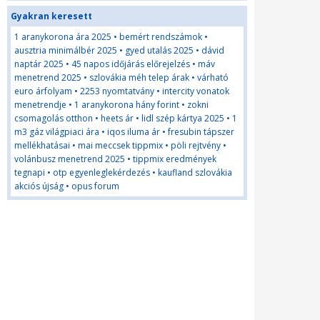
Gyakran keresett
1 aranykorona ára 2025
•
bemért rendszámok
•
ausztria minimálbér 2025
•
gyed utalás 2025
•
dávid
naptár 2025
•
45 napos időjárás előrejelzés
•
máv
menetrend 2025
•
szlovákia méh telep árak
•
várható
euro árfolyam
•
2253 nyomtatvány
•
intercity vonatok
menetrendje
•
1 aranykorona hány forint
•
zokni
csomagolás otthon
•
heets ár
•
lidl szép kártya 2025
•
1
m3 gáz világpiaci ára
•
iqos iluma ár
•
fresubin tápszer
mellékhatásai
•
mai meccsek tippmix
•
pöli rejtvény
•
volánbusz menetrend 2025
•
tippmix eredmények
tegnapi
•
otp egyenleglekérdezés
•
kaufland szlovákia
akciós újság
•
opus forum