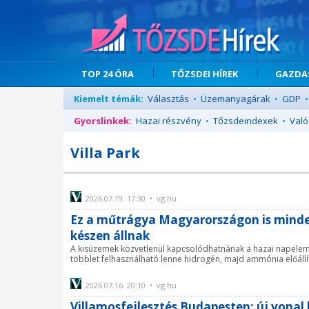
TOP 24 ÓRA
TŐZSDEI HÍREK
GAZDAS
Kiemelt témák:
Választás
•
Üzemanyagárak
•
GDP
•
Gyorslinkek:
Hazai részvény
•
Tőzsdeindexek
•
Való
Villa Park
2026.07.19. 17:30 • vg.hu
Ez a műtrágya Magyarországon is minde
készen állnak
A kisüzemek közvetlenül kapcsolódhatnának a hazai napelem-
többlet felhasználható lenne hidrogén, majd ammónia előállí
2026.07.16. 20:10 • vg.hu
Villamosfejlesztés Budapesten: új vonal 