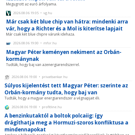
Megugrott az euró árfolyama.
2026.08.06 19:05 • vg.hu
Már csak két blue chip van hátra: mindenki arra
vár, hogy a Richter és a Mol is kiterítse lapjait
Már csak két blue chipre várunk idehaza.
2026.08.06 19:00 • mfor.hu
Magyar Péter keményen nekiment az Orbán-
kormánynak
Tudták, hogy baj van azenergiarendszerrel.
2026.08.06 19:00 • privatbankar.hu
Súlyos kijelentést tett Magyar Péter: szerinte az
Orbán-kormány tudta, hogy baj van
Tudták, hogy a magyar energiarendszer a végnapjait éli.
2026.08.06 19:00 • profitline.hu
A benzinkutaktól a boltok polcaiig: így
drágíthatja meg a Hormuzi-szoros konfliktusa a
mindennapokat