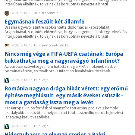
interjúban elítéltnek, tolvajnak és korruptnak nevezte a brazil ...
2026.08.06 18:20 • trendfm.hu
Egymásnak feszült két államfő
Brazília ügyvivői szintre csökkentette diplomáciai kapcsolatait
Argentínával. A döntés előzménye, hogy az argentin elnök egy televíziós
interjúban elítéltnek, tolvajnak és korruptnak nevezte a brazil ...
2026.08.06 18:15 • penzcentrum.hu
Nincs még vége a FIFA-UEFA csatának: Európa
buktathatja meg a nagyravágyó Infantinot?
Az európai szövetséget nem hatotta meg a FIFA elnökének írásbeli
bocsánatkérése, és továbbra is Infantino leváltására törekszik
2026.08.06 18:15 • vg.hu
Románia nagyon drága hibát vétett: egy erőmű
építése meghiúsult, egy másik éveket csúszik -
most a gazdaság issza meg a levét
Két európai uniós forrásból finanszírozott erőműprojekt is komoly
akadályokba ütközött, amelyek miatt több százmillió eurós fejlesztési
lehetőség került veszélybe.
2026.08.06 18:15 • vg.hu
Hidegzuhany: az elemző szerint a Paksi