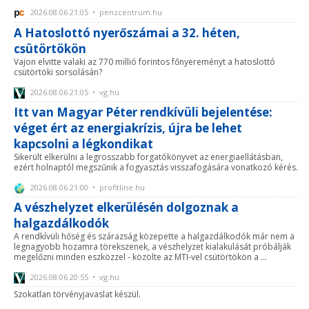
2026.08.06 21:05 • penzcentrum.hu
A Hatoslottó nyerőszámai a 32. héten,
csütörtökön
Vajon elvitte valaki az 770 millió forintos főnyereményt a hatoslottó
csütörtöki sorsolásán?
2026.08.06 21:05 • vg.hu
Itt van Magyar Péter rendkívüli bejelentése:
véget ért az energiakrízis, újra be lehet
kapcsolni a légkondikat
Sikerült elkerülni a legrosszabb forgatókönyvet az energiaellátásban,
ezért holnaptól megszűnik a fogyasztás visszafogására vonatkozó kérés.
2026.08.06 21:00 • profitline.hu
A vészhelyzet elkerülésén dolgoznak a
halgazdálkodók
A rendkívüli hőség és szárazság közepette a halgazdálkodók már nem a
legnagyobb hozamra törekszenek, a vészhelyzet kialakulását próbálják
megelőzni minden eszközzel - közölte az MTI-vel csütörtökön a ...
2026.08.06 20:55 • vg.hu
Szokatlan törvényjavaslat készül.