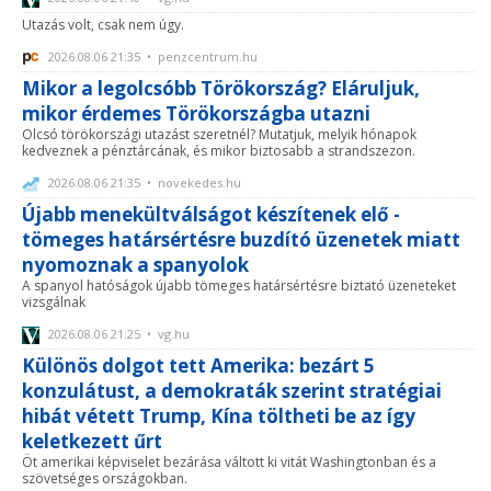
Utazás volt, csak nem úgy.
2026.08.06 21:35 • penzcentrum.hu
Mikor a legolcsóbb Törökország? Eláruljuk,
mikor érdemes Törökországba utazni
Olcsó törökországi utazást szeretnél? Mutatjuk, melyik hónapok
kedveznek a pénztárcának, és mikor biztosabb a strandszezon.
2026.08.06 21:35 • novekedes.hu
Újabb menekültválságot készítenek elő -
tömeges határsértésre buzdító üzenetek miatt
nyomoznak a spanyolok
A spanyol hatóságok újabb tömeges határsértésre biztató üzeneteket
vizsgálnak
2026.08.06 21:25 • vg.hu
Különös dolgot tett Amerika: bezárt 5
konzulátust, a demokraták szerint stratégiai
hibát vétett Trump, Kína töltheti be az így
keletkezett űrt
Öt amerikai képviselet bezárása váltott ki vitát Washingtonban és a
szövetséges országokban.