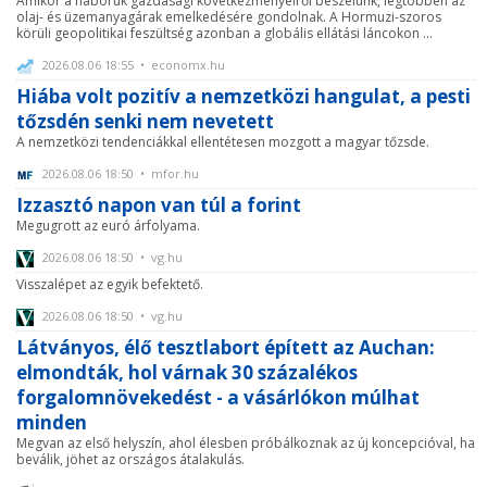
Amikor a háborúk gazdasági következményeiről beszélünk, legtöbben az
olaj- és üzemanyagárak emelkedésére gondolnak. A Hormuzi-szoros
körüli geopolitikai feszültség azonban a globális ellátási láncokon ...
2026.08.06 18:55 • economx.hu
Hiába volt pozitív a nemzetközi hangulat, a pesti
tőzsdén senki nem nevetett
A nemzetközi tendenciákkal ellentétesen mozgott a magyar tőzsde.
2026.08.06 18:50 • mfor.hu
Izzasztó napon van túl a forint
Megugrott az euró árfolyama.
2026.08.06 18:50 • vg.hu
Visszalépet az egyik befektető.
2026.08.06 18:50 • vg.hu
Látványos, élő tesztlabort épített az Auchan:
elmondták, hol várnak 30 százalékos
forgalomnövekedést - a vásárlókon múlhat
minden
Megvan az első helyszín, ahol élesben próbálkoznak az új koncepcióval, ha
beválik, jöhet az országos átalakulás.