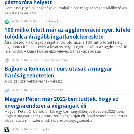
pásztoróra helyett
Hamis női profilok segítségével csalják előre megszervezett találkozókra
az ukrán katonákat.
2026.08.06 18:00 • profitline.hu
100 millió felett már az agglomeráció nyer, kifelé
tolódik a drágább ingatlanok kereslete
Átrendeződik a drágább ingatlanok földrajza: a 100 millió forint feletti
ingatlanok iránti kereslet a főváros helyett egyre inkább az agglomeráció
felé fordul. A Duna House első féléves tranzakciós adatai ...
2026.08.06 17:55 • privatbankar.hu
Bajban a Robinson Tours utasai: a magyar
hatóság tehetetlen
A bolgár szervektől várnak választ.
2026.08.06 17:50 • novekedes.hu
Magyar Péter: már 2022-ben tudták, hogy az
energiarendszer a végnapjait éli
Magyar Péter: Orbánék leírták egy kormányelőterjesztésben 2022-ben,
hogy a magyar energiarendszer a végnapjait éli. Majd semmit sem tettek -
olvasható a miniszterelnök Facebook-bejegyzésében.
2026.08.06 17:50 • vg.hu