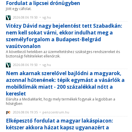
Fordulat a lipcsei drónügyben
Jött egy cáfolat.
2026.08.06 19:50 • vg.hu
Vitézy Dávid nagy bejelentést tett Szabadkán:
nem kell sokat várni, ekkor indulhat meg a
személyforgalom a Budapest-Belgrád
vasútvonalon
A következő hetekben az üzemeltetéshez szükséges rendszereket és
biztonsági feltételeket ellenőrzik.
2026.08.06 19:50 • vg.hu
Nem akarnak szerelővel bajlódni a magyarok,
azonnal hűtenének: tépik egymást a vásárlók a
mobilklímák miatt - 200 százalékkal nőtt a
kereslet
Elárulta a MediaMarkt, hogy mely termékek fogynak a legjobban a
hőségben
2026.08.06 19:35 • penzcentrum.hu
Elképesztő fordulat a magyar lakáspiacon:
kétszer akkora házat kapsz ugyanazért a