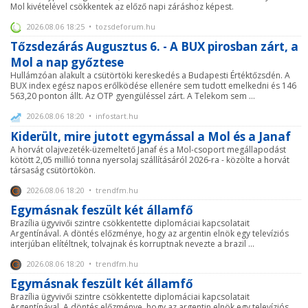
Mol kivételével csökkentek az előző napi záráshoz képest.
2026.08.06 18:25 • tozsdeforum.hu
Tőzsdezárás Augusztus 6. - A BUX pirosban zárt, a
Mol a nap győztese
Hullámzóan alakult a csütörtöki kereskedés a Budapesti Értéktőzsdén. A
BUX index egész napos erőlködése ellenére sem tudott emelkedni és 146
563,20 ponton állt. Az OTP gyengüléssel zárt. A Telekom sem ...
2026.08.06 18:20 • infostart.hu
Kiderült, mire jutott egymással a Mol és a Janaf
A horvát olajvezeték-üzemeltető Janaf és a Mol-csoport megállapodást
kötött 2,05 millió tonna nyersolaj szállításáról 2026-ra - közölte a horvát
társaság csütörtökön.
2026.08.06 18:20 • trendfm.hu
Egymásnak feszült két államfő
Brazília ügyvivői szintre csökkentette diplomáciai kapcsolatait
Argentínával. A döntés előzménye, hogy az argentin elnök egy televíziós
interjúban elítéltnek, tolvajnak és korruptnak nevezte a brazil ...
2026.08.06 18:20 • trendfm.hu
Egymásnak feszült két államfő
Brazília ügyvivői szintre csökkentette diplomáciai kapcsolatait
Argentínával. A döntés előzménye, hogy az argentin elnök egy televíziós