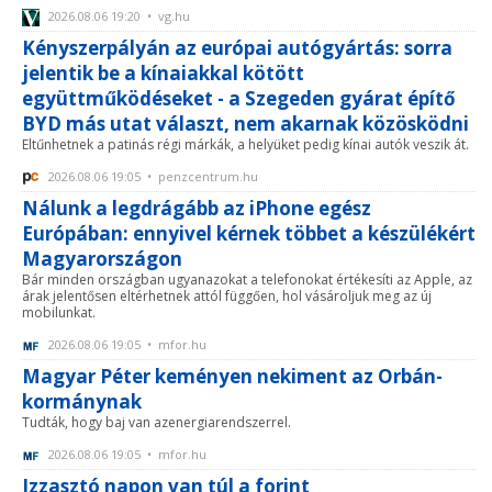
2026.08.06 19:20 • vg.hu
Kényszerpályán az európai autógyártás: sorra
jelentik be a kínaiakkal kötött
együttműködéseket - a Szegeden gyárat építő
BYD más utat választ, nem akarnak közösködni
Eltűnhetnek a patinás régi márkák, a helyüket pedig kínai autók veszik át.
2026.08.06 19:05 • penzcentrum.hu
Nálunk a legdrágább az iPhone egész
Európában: ennyivel kérnek többet a készülékért
Magyarországon
Bár minden országban ugyanazokat a telefonokat értékesíti az Apple, az
árak jelentősen eltérhetnek attól függően, hol vásároljuk meg az új
mobilunkat.
2026.08.06 19:05 • mfor.hu
Magyar Péter keményen nekiment az Orbán-
kormánynak
Tudták, hogy baj van azenergiarendszerrel.
2026.08.06 19:05 • mfor.hu
Izzasztó napon van túl a forint