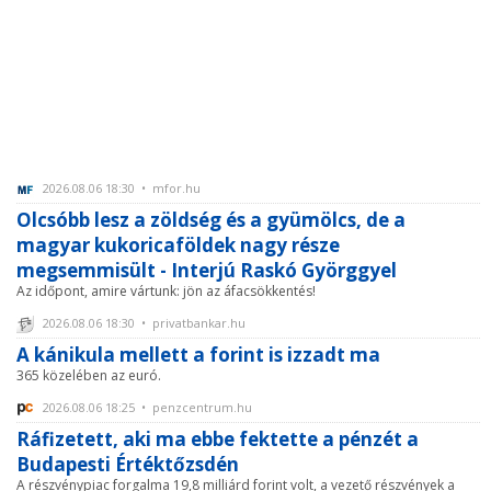
2026.08.06 18:30 • mfor.hu
Olcsóbb lesz a zöldség és a gyümölcs, de a
magyar kukoricaföldek nagy része
megsemmisült - Interjú Raskó Györggyel
Az időpont, amire vártunk: jön az áfacsökkentés!
2026.08.06 18:30 • privatbankar.hu
A kánikula mellett a forint is izzadt ma
365 közelében az euró.
2026.08.06 18:25 • penzcentrum.hu
Ráfizetett, aki ma ebbe fektette a pénzét a
Budapesti Értéktőzsdén
A részvénypiac forgalma 19,8 milliárd forint volt, a vezető részvények a