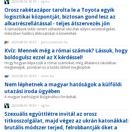
2026.08.06 18:10 • vg.hu
Orosz rakétazápor tarolta le a Toyota egyik
logisztikai központját, biztosan gond lesz az
alkatrészellátással - teljes átszervezés jön
A támadások több ismert vállalatnál okoztak súlyos veszteségeket,
miközben halálos áldozatokat is követeltek.
2026.08.06 18:05 • penzcentrum.hu
Kvíz: Mennek még a római számok? Lássuk, hogy
boldogulsz ezzel az X kérdéssel!
Hogy hogyan képezzük a római számokat, még általános iskolában
megtanuljuk, azonban ez a tudás idővel megkophat.
2026.08.06 18:05 • mfor.hu
Nem léphetnek a magyar hatóságok a külföldi
utazási iroda ügyében
A magyar hatóságok Bulgáriához fordultak.
2026.08.06 18:05 • vg.hu
Szexuális együttlétre invitál az orosz
titkosszolgálat, majd végez az ukrán katonákkal:
brutális módszer terjed, felrobbantják őket a