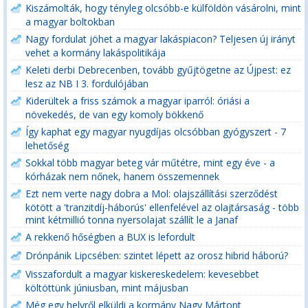
Kiszámolták, hogy tényleg olcsóbb-e külföldön vásárolni, mint
a magyar boltokban
Nagy fordulat jöhet a magyar lakáspiacon? Teljesen új irányt
vehet a kormány lakáspolitikája
Keleti derbi Debrecenben, tovább gyűjtögetne az Újpest: ez
lesz az NB I 3. fordulójában
Kiderültek a friss számok a magyar iparról: óriási a
növekedés, de van egy komoly bökkenő
Így kaphat egy magyar nyugdíjas olcsóbban gyógyszert - 7
lehetőség
Sokkal több magyar beteg vár műtétre, mint egy éve - a
kórházak nem nőnek, hanem összemennek
Ezt nem verte nagy dobra a Mol: olajszállítási szerződést
kötött a 'tranzitdíj-háborús' ellenfelével az olajtársaság - több
mint kétmillió tonna nyersolajat szállít le a Janaf
A rekkenő hőségben a BUX is lefordult
Drónpánik Lipcsében: szintet lépett az orosz hibrid háború?
Visszafordult a magyar kiskereskedelem: kevesebbet
költöttünk júniusban, mint májusban
Még egy helyről elküldi a kormány Nagy Mártont