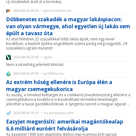
Új részleteket árult el a kormány.
2026.08.06 20:05 • penzcentrum.hu
Döbbenetes szakadék a magyar lakáspiacon:
van olyan vármegye, ahol egyetlen új lakás sem
épült a tavasz óta
Az első félévben 22 százalékkal több lakás épült, mint egy évvel
korábban, a kiadott építési engedélyek száma pedig még nagyobb, 29
százalékos ugrást mutatott
2026.08.06 20:00 • vg.hu
Nem a nézettség jelentett kihívást.
2026.08.06 20:00 • profitline.hu
Az extrém hőség ellenére is Európa élén a
magyar csemegekukorica
Az aszály, a növekvő költségek és a csökkenő jövedelmezőség ellenére a
csemegekukorica továbbra is kiszámítható termelési lehetőséget
jelenthet a hazai gazdálkodóknak. A Syngenta szerint a magyar ágazat ...
2026.08.06 19:55 • hu.euronews.com
EasyJet megerősíti: amerikai magántőkealap
6,6 milliárd euróért felvásárolja
Az easyJetet 1995-ben alapította Stelios Haji-Ioannou brit-ciprusi