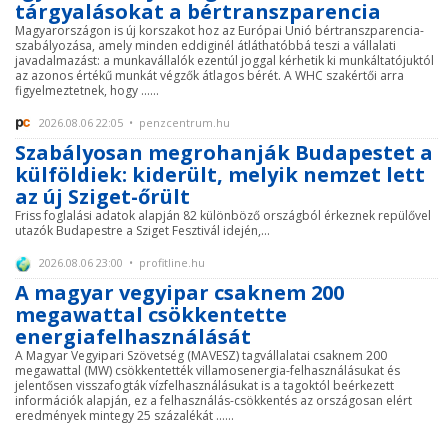
tárgyalásokat a bértranszparencia
Magyarországon is új korszakot hoz az Európai Unió bértranszparencia-
szabályozása, amely minden eddiginél átláthatóbbá teszi a vállalati
javadalmazást: a munkavállalók ezentúl joggal kérhetik ki munkáltatójuktól
az azonos értékű munkát végzők átlagos bérét. A WHC szakértői arra
figyelmeztetnek, hogy ......
2026.08.06 22:05 • penzcentrum.hu
Szabályosan megrohanják Budapestet a
külföldiek: kiderült, melyik nemzet lett
az új Sziget-őrült
Friss foglalási adatok alapján 82 különböző országból érkeznek repülővel
utazók Budapestre a Sziget Fesztivál idején,...
2026.08.06 23:00 • profitline.hu
A magyar vegyipar csaknem 200
megawattal csökkentette
energiafelhasználását
A Magyar Vegyipari Szövetség (MAVESZ) tagvállalatai csaknem 200
megawattal (MW) csökkentették villamosenergia-felhasználásukat és
jelentősen visszafogták vízfelhasználásukat is a tagoktól beérkezett
információk alapján, ez a felhasználás-csökkentés az országosan elért
eredmények mintegy 25 százalékát ......