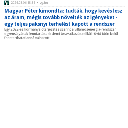
2026.08.06 18:35 • vg.hu
Magyar Péter kimondta: tudták, hogy kevés lesz
az áram, mégis tovább növelték az igényeket -
egy teljes paksnyi terhelést kapott a rendszer
Egy 2022-es kormányelőterjesztés szerint a villamosenergia-rendszer
egyensúlyának fenntartása érdemi beavatkozás nélkül rövid időn belül
fenntarthatatlanná válhatott.