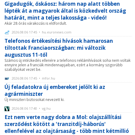
Gigadugók, őskáosz: három nap alatt többen
lépték át a magyarok által is közkedvelt ország
határát, mint a teljes lakossága - videó!
Akár 28 órás várakozás is előfordult.
2026.08.06 17:45 • hu.euronews.com
Telefonos értékesítési hívások hamarosan
tiltottak Franciaországban: mi változik
augusztus 11-től
Számos új intézkedés ellenére a telefonos reklámhívások soha nem voltak
ennyire jelen a franciák mindennapjaiban, ezért a kormány szigorúbb
szabályokat vezet be.
2026.08.06 17:45 • mfor.hu
Új feladatokra új embereket jelölt ki az
agrárminiszter
Új miniszteri biztosokat nevezett ki.
2026.08.06 17:40 • vg.hu
Ezt nem verte nagy dobra a Mol: olajszállítási
szerződést kötött a 'tranzitdíj-háborús'
ellenfelével az olajtársaság - több mint kétmillió