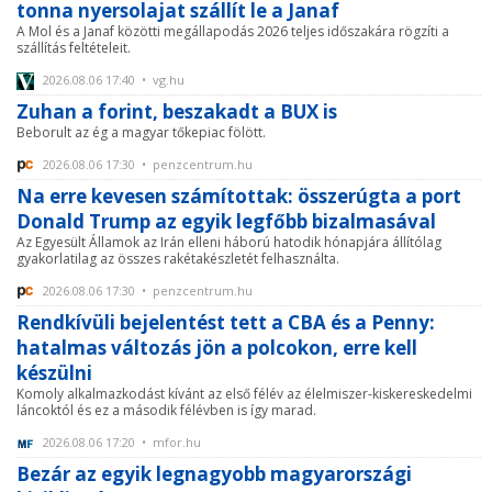
tonna nyersolajat szállít le a Janaf
A Mol és a Janaf közötti megállapodás 2026 teljes időszakára rögzíti a
szállítás feltételeit.
2026.08.06 17:40 • vg.hu
Zuhan a forint, beszakadt a BUX is
Beborult az ég a magyar tőkepiac fölött.
2026.08.06 17:30 • penzcentrum.hu
Na erre kevesen számítottak: összerúgta a port
Donald Trump az egyik legfőbb bizalmasával
Az Egyesült Államok az Irán elleni háború hatodik hónapjára állítólag
gyakorlatilag az összes rakétakészletét felhasználta.
2026.08.06 17:30 • penzcentrum.hu
Rendkívüli bejelentést tett a CBA és a Penny:
hatalmas változás jön a polcokon, erre kell
készülni
Komoly alkalmazkodást kívánt az első félév az élelmiszer-kiskereskedelmi
láncoktól és ez a második félévben is így marad.
2026.08.06 17:20 • mfor.hu
Bezár az egyik legnagyobb magyarországi