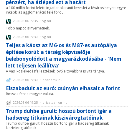
pénzért, ha átléped ezt a határt
a 100 millió forint feletti ingatlanok iránti kereslet a főváros helyett egyre
inkább az agglomeráció felé fordul.
2026.08.06 19:35 • vg.hu
Több napot is nyerhetnek.
2026.08.06 19:30 • vg.hu
Teljes a káosz az M6-os és M87-es autópálya
építése körül: a térség képviselője
belebonyolódott a magyarázkodásába - 'Nem
lett teljesen leállítva'
A vasi közlekedésfejlesztések jövője továbbra is vita tárgya.
2026.08.06 19:30 • economx.hu
Elszabadult az euró: csúnyán elhasalt a forint
Rosszul fest a magyar valuta.
2026.08.06 19:25 • privatbankar.hu
Trump dühbe gurult: hosszú börtönt ígér a
hadsereg titkainak kiszivárogtatóinak
Trump dühbe gurult: hosszú börtönt ígér a hadsereg titkainak
kiszivárogtatóinak