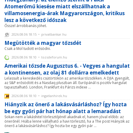
Atomerőmű kiesése miatt elszállhatnak a
villamosenergia-árak Magyarországon, kritikus
lesz a következő időszak
Ősszel árrobbanás jöhet.
2026.08.06 18:15 • privatbankar.hu
Megütötték a magyar tőzsdét
Csak a Mol tudott erősödni.
2026.08.06 18:10 • tozsdeforum.hu
Amerikai tőzsde Augusztus 6. - Vegyes a hangulat
a kontinensen, az olaj 81 dollárra emelkedett
Lelassult a kereskedés csütörtökön az amerikai tőzsdéken. A DJIA gyengült,
az S&P erősödött és a Nasdaq pluszban áll. Európánál is pozitív hangulat
tapasztalható. London, Frankfurt és Párizs indexe ...
2026.08.06 18:10 • ingatlanhirek.hu
Hiányzik az önerő a lakásvásárláshoz? Így hozta
be egy győri pár hat hónap alatt a lemaradást
Sokan nem a lakáshitel törlesztőjénél akadnak el, hanem jóval előbb: az
önerőnél. Hiába lenne vállalható a havi törlesztő, ha a The post Hiányzik az
önerő a lakásvásárláshoz? Így hozta be egy győri pár ...