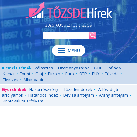
2026. AUGUSZTUS 6. 23:58
Kiemelt témák:
Választás
•
Üzemanyagárak
•
GDP
•
Infláció
•
Kamat
•
Forint
•
Olaj
•
Bitcoin
•
Euro
•
OTP
•
BUX
•
Tőzsde
•
Elemzés
•
Állampapír
Gyorslinkek:
Hazai részvény
•
Tőzsdeindexek
•
Valós idejű
árfolyamok
•
Határidős index
•
Deviza árfolyam
•
Arany árfolyam
•
Kriptovaluta árfolyam