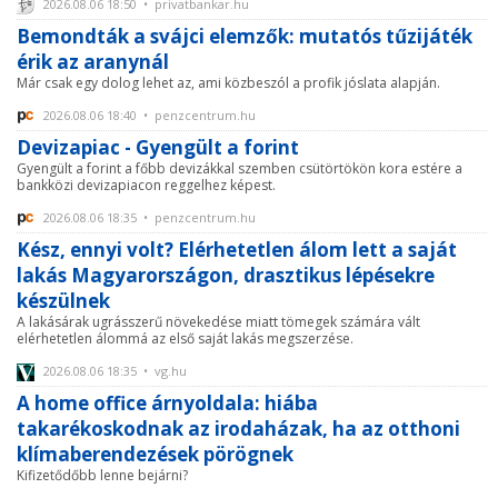
2026.08.06 18:50 • privatbankar.hu
Bemondták a svájci elemzők: mutatós tűzijáték
érik az aranynál
Már csak egy dolog lehet az, ami közbeszól a profik jóslata alapján.
2026.08.06 18:40 • penzcentrum.hu
Devizapiac - Gyengült a forint
Gyengült a forint a főbb devizákkal szemben csütörtökön kora estére a
bankközi devizapiacon reggelhez képest.
2026.08.06 18:35 • penzcentrum.hu
Kész, ennyi volt? Elérhetetlen álom lett a saját
lakás Magyarországon, drasztikus lépésekre
készülnek
A lakásárak ugrásszerű növekedése miatt tömegek számára vált
elérhetetlen álommá az első saját lakás megszerzése.
2026.08.06 18:35 • vg.hu
A home office árnyoldala: hiába
takarékoskodnak az irodaházak, ha az otthoni
klímaberendezések pörögnek
Kifizetődőbb lenne bejárni?