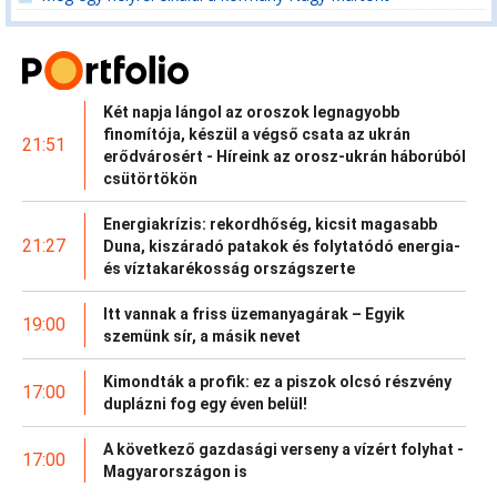
Két napja lángol az oroszok legnagyobb
finomítója, készül a végső csata az ukrán
21:51
erődvárosért - Híreink az orosz-ukrán háborúból
csütörtökön
Energiakrízis: rekordhőség, kicsit magasabb
21:27
Duna, kiszáradó patakok és folytatódó energia-
és víztakarékosság országszerte
Itt vannak a friss üzemanyagárak – Egyik
19:00
szemünk sír, a másik nevet
Kimondták a profik: ez a piszok olcsó részvény
17:00
duplázni fog egy éven belül!
A következő gazdasági verseny a vízért folyhat -
17:00
Magyarországon is