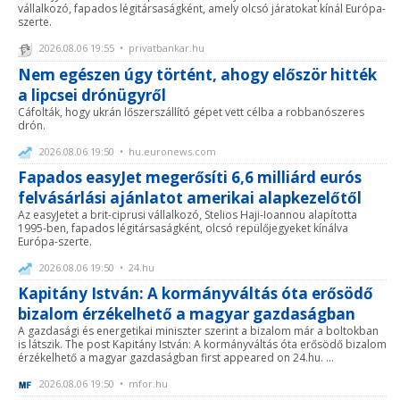
vállalkozó, fapados légitársaságként, amely olcsó járatokat kínál Európa-
szerte.
2026.08.06 19:55 • privatbankar.hu
Nem egészen úgy történt, ahogy először hitték
a lipcsei drónügyről
Cáfolták, hogy ukrán lőszerszállító gépet vett célba a robbanószeres
drón.
2026.08.06 19:50 • hu.euronews.com
Fapados easyJet megerősíti 6,6 milliárd eurós
felvásárlási ajánlatot amerikai alapkezelőtől
Az easyJetet a brit-ciprusi vállalkozó, Stelios Haji-Ioannou alapította
1995-ben, fapados légitársaságként, olcsó repülőjegyeket kínálva
Európa-szerte.
2026.08.06 19:50 • 24.hu
Kapitány István: A kormányváltás óta erősödő
bizalom érzékelhető a magyar gazdaságban
A gazdasági és energetikai miniszter szerint a bizalom már a boltokban
is látszik. The post Kapitány István: A kormányváltás óta erősödő bizalom
érzékelhető a magyar gazdaságban first appeared on 24.hu. ...
2026.08.06 19:50 • mfor.hu