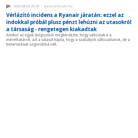
2026.08.06 20:20 • penzcentrum.hu
Vérlázító incidens a Ryanair járatán: ezzel az
indokkal próbál plusz pénzt lehúzni az utasokról
a társaság - rengetegen kiakadtak
Amikor az egyik dolgozótól megkérdezte, hogy változtak-e a
mérethatárok, azt a választ kapta, hogy a szabályok változatlanok, de a
betartatásuk szigorúbbá vált.