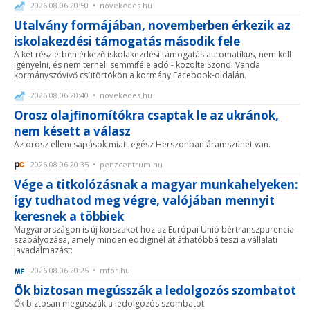
2026.08.06 20:50 • novekedes.hu
Utalvány formájában, novemberben érkezik az
iskolakezdési támogatás második fele
A két részletben érkező iskolakezdési támogatás automatikus, nem kell
igényelni, és nem terheli semmiféle adó - közölte Szondi Vanda
kormányszóvivő csütörtökön a kormány Facebook-oldalán.
2026.08.06 20:40 • novekedes.hu
Orosz olajfinomítókra csaptak le az ukránok,
nem késett a válasz
Az orosz ellencsapások miatt egész Herszonban áramszünet van.
2026.08.06 20:35 • penzcentrum.hu
Vége a titkolózásnak a magyar munkahelyeken:
így tudhatod meg végre, valójában mennyit
keresnek a többiek
Magyarországon is új korszakot hoz az Európai Unió bértranszparencia-
szabályozása, amely minden eddiginél átláthatóbbá teszi a vállalati
javadalmazást:
2026.08.06 20:25 • mfor.hu
Ők biztosan megússzák a ledolgozós szombatot
Ők biztosan megússzák a ledolgozós szombatot