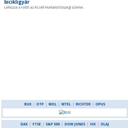
bicikligyár
Lehúzza a rolót az Accell Hunland tószegi üzeme.
BUX
|
OTP
|
MOL
|
MTEL
|
RICHTER
|
OPUS
DAX
|
FTSE
|
S&P 500
|
DOW JONES
|
VIX
|
OLAJ