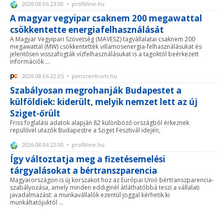
2026.08.06 23:00 • profitline.hu
A magyar vegyipar csaknem 200 megawattal
csökkentette energiafelhasználását
A Magyar Vegyipari Szövetség (MAVESZ) tagvállalatai csaknem 200
megawattal (MW) csökkentették villamosenergia-felhasználásukat és
jelentősen visszafogták vízfelhasználásukat is a tagoktól beérkezett
információk ...
2026.08.06 22:05 • penzcentrum.hu
Szabályosan megrohanják Budapestet a
külföldiek: kiderült, melyik nemzet lett az új
Sziget-őrült
Friss foglalási adatok alapján 82 különböző országból érkeznek
repülővel utazók Budapestre a Sziget Fesztivál idején,
2026.08.06 22:00 • profitline.hu
Így változtatja meg a fizetésemelési
tárgyalásokat a bértranszparencia
Magyarországon is új korszakot hoz az Európai Unió bértranszparencia-
szabályozása, amely minden eddiginél átláthatóbbá teszi a vállalati
javadalmazást: a munkavállalók ezentúl joggal kérhetik ki
munkáltatójuktól ...