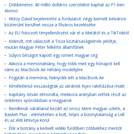
Döbbenetes: 40 millió dolláros szerződést kaphat az F1-ben
•
Alonso
Vitézy Dávid bejelentette a fordulatot: négy kiemelt belvárosi
•
közterület kerülhet vissza a főváros kezelésébe
Az EU fokozott tényellenőrzést vár el a Metától és a TikToktól
•
Kiderült, mit válaszolt a Tisza köztársaságielnök-jelöltje,
•
miután Magyar Péter felkérte államfőnek
Súlyos bírságot kapott egy ismert magyar cég
•
Akkora a memóriahiány, hogy több mint egy hónapot kell
•
várni az MacBook Air néhány modelljére
Fogytán a memória, hiánycikk lett a MacBook Air
•
Kíméletlenül visszavágtak az ukránok Kijev rakétázása miatt
•
Kapitány István elmondta, mekkora arányban vettek részt az
•
önkéntes spórolásban a magyarok
Rendkívüli: váratlanul bezárt az orosz Mere magyar üzlete, a
•
Basket Plus - elérhetetlen a bolt, teljes a bizonytalanság a Lidl
és az Aldi kihívója körül
Érik a botrány a kedvelt vidéki fürdőben: többekhez mentőt
•