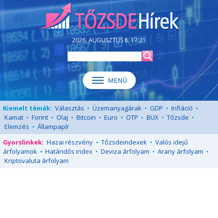
2026. AUGUSZTUS 8. 17:21
Kiemelt témák:
Választás
•
Üzemanyagárak
•
GDP
•
Infláció
•
Kamat
•
Forint
•
Olaj
•
Bitcoin
•
Euro
•
OTP
•
BUX
•
Tőzsde
•
Elemzés
•
Állampapír
Gyorslinkek:
Hazai részvény
•
Tőzsdeindexek
•
Valós idejű
árfolyamok
•
Határidős index
•
Deviza árfolyam
•
Arany árfolyam
•
Kriptovaluta árfolyam