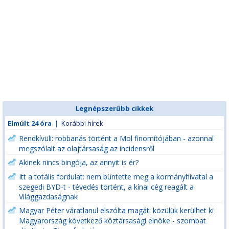
Legnépszerűbb cikkek
Elmúlt 24 óra
|
Korábbi hírek
Rendkívüli: robbanás történt a Mol finomítójában - azonnal
megszólalt az olajtársaság az incidensről
Akinek nincs bingója, az annyit is ér?
Itt a totális fordulat: nem büntette meg a kormányhivatal a
szegedi BYD-t - tévedés történt, a kínai cég reagált a
Világgazdaságnak
Magyar Péter váratlanul elszólta magát: közülük kerülhet ki
Magyarország következő köztársasági elnöke - szombat