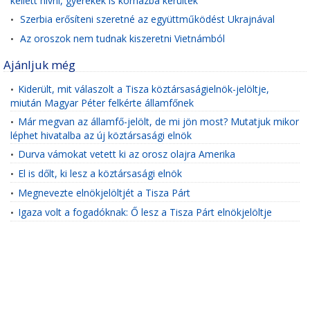
kellett hívni, gyerekek is kórházba kerültek
Szerbia erősíteni szeretné az együttműködést Ukrajnával
•
Az oroszok nem tudnak kiszeretni Vietnámból
•
Ajánljuk még
Kiderült, mit válaszolt a Tisza köztársaságielnök-jelöltje,
•
miután Magyar Péter felkérte államfőnek
Már megvan az államfő-jelölt, de mi jön most? Mutatjuk mikor
•
léphet hivatalba az új köztársasági elnök
Durva vámokat vetett ki az orosz olajra Amerika
•
El is dőlt, ki lesz a köztársasági elnök
•
Megnevezte elnökjelöltjét a Tisza Párt
•
Igaza volt a fogadóknak: Ő lesz a Tisza Párt elnökjelöltje
•