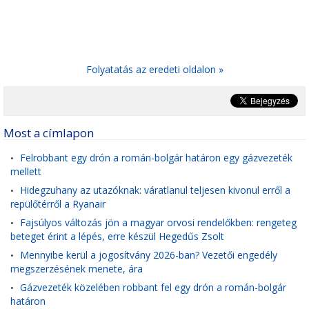
Folyatatás az eredeti oldalon »
Most a címlapon
Felrobbant egy drón a román-bolgár határon egy gázvezeték
•
mellett
Hidegzuhany az utazóknak: váratlanul teljesen kivonul erről a
•
repülőtérről a Ryanair
Fajsúlyos változás jön a magyar orvosi rendelőkben: rengeteg
•
beteget érint a lépés, erre készül Hegedűs Zsolt
Mennyibe kerül a jogosítvány 2026-ban? Vezetői engedély
•
megszerzésének menete, ára
Gázvezeték közelében robbant fel egy drón a román-bolgár
•
határon