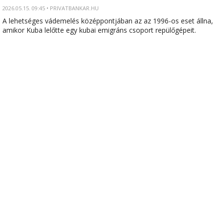
2026.05.15. 09:45 • PRIVATBANKAR.HU
A lehetséges vádemelés középpontjában az az 1996-os eset állna,
amikor Kuba lelőtte egy kubai emigráns csoport repülőgépeit.