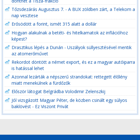
dönthet a Tisza-frakció
Tőzsdezárás Augusztus 7. - A BUX zöldben zárt, a Telekom a
nap vesztese
Erősödött a forint, ismét 315 alatt a dollár
Hogyan alakulnak a betéti- és hitelkamatok az inflációhoz
képest?
Drasztikus lépés a Dunán - Uszályok süllyesztésével mentik
az atomerőművet
Rekordot döntött a német export, és ez a magyar autóiparra
is hatással lehet
Azonnal lezárták a népszerű strandokat: rettegett élőlény
miatt menekülnek a fürdőzők
Először látogat Belgrádba Volodimir Zelenszkij
Jól vizsgázott Magyar Péter, de közben csinált egy súlyos
baklövést - Ez Viszont Privát