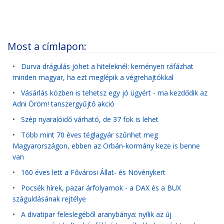
Most a címlapon:
•
Durva drágulás jöhet a hiteleknél: keményen ráfázhat
minden magyar, ha ezt meglépik a végrehajtókkal
•
Vásárlás közben is tehetsz egy jó ügyért - ma kezdődik az
Adni Öröm! tanszergyűjtő akció
•
Szép nyaralóidő várható, de 37 fok is lehet
•
Több mint 70 éves téglagyár szűnhet meg
Magyarországon, ebben az Orbán-kormány keze is benne
van
•
160 éves lett a Fővárosi Állat- és Növénykert
•
Pocsék hírek, pazar árfolyamok - a DAX és a BUX
száguldásának rejtélye
•
A divatipar feleslegéből aranybánya: nyílik az új