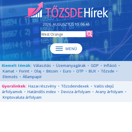
2026. AUGUSZTUS 10. 06:46
Kiemelt témák:
Választás
•
Üzemanyagárak
•
GDP
•
Infláció
•
Kamat
•
Forint
•
Olaj
•
Bitcoin
•
Euro
•
OTP
•
BUX
•
Tőzsde
•
Elemzés
•
Állampapír
Gyorslinkek:
Hazai részvény
•
Tőzsdeindexek
•
Valós idejű
árfolyamok
•
Határidős index
•
Deviza árfolyam
•
Arany árfolyam
•
Kriptovaluta árfolyam