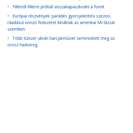
•
Fillérről-fillérre próbál visszakapaszkodni a forint
•
Európai részvények: parádés gyorsjelentési szezon,
ráadásul vonzó fedezetet kínálnak az amerikai MI-lázzal
szemben
•
Több tízezer ukrán harcjárművet semmisített meg az
orosz hadsereg