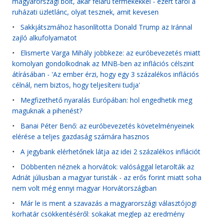
magyarországi bolt, akár félárú termékekkel - ezért tarol a
ruházati üzletlánc, olyat tesznek, amit kevesen
•
Sakkjátszmához hasonlította Donald Trump az Iránnal
zajló alkufolyamatot
•
Elismerte Varga Mihály jobbkeze: az euróbevezetés miatt
komolyan gondolkodnak az MNB-ben az inflációs célszint
átírásában - 'Az ember érzi, hogy egy 3 százalékos inflációs
célnál, nem biztos, hogy teljesíteni tudja'
•
Megfizethető nyaralás Európában: hol engedhetik meg
maguknak a pihenést?
•
Banai Péter Benő: az euróbevezetés követelményeinek
elérése a teljes gazdaság számára hasznos
•
A jegybank elérhetőnek látja az idei 2 százalékos inflációt
•
Döbbenten néznek a horvátok: valósággal letarolták az
Adriát júliusban a magyar turisták - az erős forint miatt soha
nem volt még ennyi magyar Horvátországban
•
Már le is ment a szavazás a magyarországi választójogi
korhatár csökkentéséről: sokakat meglep az eredmény