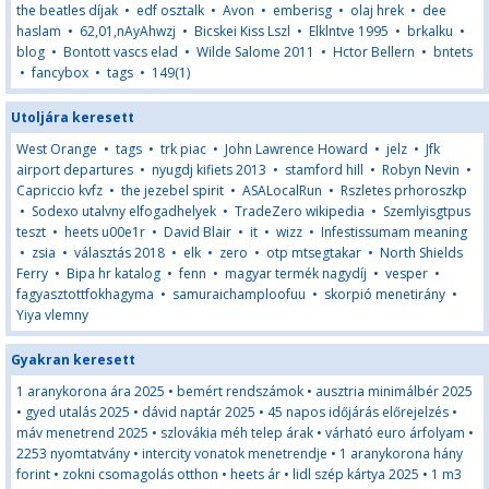
the beatles díjak
•
edf osztalk
•
Avon
•
emberisg
•
olaj hrek
•
dee
haslam
•
62,01,nAyAhwzj
•
Bicskei Kiss Lszl
•
Elklntve 1995
•
brkalku
•
blog
•
Bontott vascs elad
•
Wilde Salome 2011
•
Hctor Bellern
•
bntets
•
fancybox
•
tags
•
149(1)
Utoljára keresett
West Orange
•
tags
•
trk piac
•
John Lawrence Howard
•
jelz
•
Jfk
airport departures
•
nyugdj kifiets 2013
•
stamford hill
•
Robyn Nevin
•
Capriccio kvfz
•
the jezebel spirit
•
ASALocalRun
•
Rszletes prhoroszkp
•
Sodexo utalvny elfogadhelyek
•
TradeZero wikipedia
•
Szemlyisgtpus
teszt
•
heets u00e1r
•
David Blair
•
it
•
wizz
•
Infestissumam meaning
•
zsia
•
választás 2018
•
elk
•
zero
•
otp mtsegtakar
•
North Shields
Ferry
•
Bipa hr katalog
•
fenn
•
magyar termék nagydíj
•
vesper
•
fagyasztottfokhagyma
•
samuraichamploofuu
•
skorpió menetirány
•
Yiya vlemny
Gyakran keresett
1 aranykorona ára 2025
•
bemért rendszámok
•
ausztria minimálbér 2025
•
gyed utalás 2025
•
dávid naptár 2025
•
45 napos időjárás előrejelzés
•
máv menetrend 2025
•
szlovákia méh telep árak
•
várható euro árfolyam
•
2253 nyomtatvány
•
intercity vonatok menetrendje
•
1 aranykorona hány
forint
•
zokni csomagolás otthon
•
heets ár
•
lidl szép kártya 2025
•
1 m3