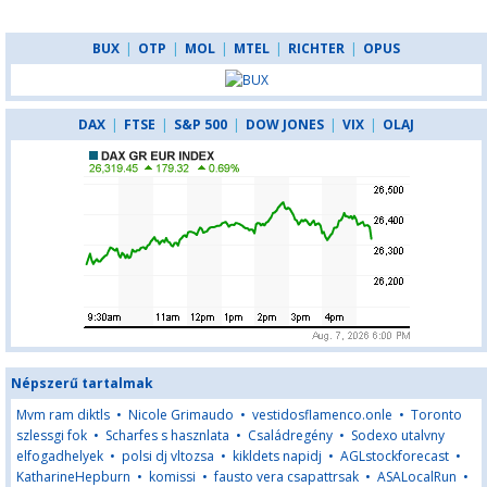
BUX
|
OTP
|
MOL
|
MTEL
|
RICHTER
|
OPUS
DAX
|
FTSE
|
S&P 500
|
DOW JONES
|
VIX
|
OLAJ
Népszerű tartalmak
Mvm ram diktls
•
Nicole Grimaudo
•
vestidosflamenco.onle
•
Toronto
szlessgi fok
•
Scharfes s hasznlata
•
Családregény
•
Sodexo utalvny
elfogadhelyek
•
polsi dj vltozsa
•
kikldets napidj
•
AGLstockforecast
•
KatharineHepburn
•
komissi
•
fausto vera csapattrsak
•
ASALocalRun
•