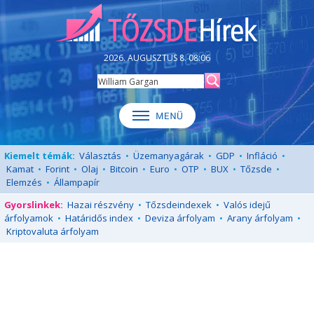
2026. AUGUSZTUS 8. 08:06
Kiemelt témák:
Választás
•
Üzemanyagárak
•
GDP
•
Infláció
•
Kamat
•
Forint
•
Olaj
•
Bitcoin
•
Euro
•
OTP
•
BUX
•
Tőzsde
•
Elemzés
•
Állampapír
Gyorslinkek:
Hazai részvény
•
Tőzsdeindexek
•
Valós idejű
árfolyamok
•
Határidős index
•
Deviza árfolyam
•
Arany árfolyam
•
Kriptovaluta árfolyam