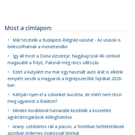
Most a címlapon:
•
Már tesztelik a Budapest-Belgrád vasutat - Az utasok is
beleszólhatnak a menetrendbe
•
Így áll most a Duna vízszintje: Nagybajcsnál 46 centivel
magasabb a folyó, Paksnál még nincs változás
•
Ezért a kutyáért ma már egy használt autó árát is elkérik:
ennyiért veszik a magyarok a legnépszerűbb fajtákat 2026-
ban
•
Kártyán nyeri el a szívünket Ausztria, de miért nem teszi
meg ugyanezt a Balaton?
•
Minden korábbinál hamarabb kezdődik a közvetlen
agrártámogatások előlegfizetése
•
Arany: szédületes rali a piacon, a forintban befektetőknek
azonban érdemes óvatosnak lenniük