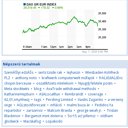
Népszerű tartalmak
SzemĂŠlyi edzĂŠs
•
serts tzsde rak
•
tejhaszn
•
Wiesbaden Kohlheck
PLZ
•
anthony noto
•
kraftwerk computerwelt műfajok
•
frÄĹźËdÄĹźËric
chopin berceuse
•
oszatlkfizets mtelekom
•
Nyugdj felvtele postn
•
Meta stocktwits
•
blog
•
AvaTrade withdrawal methods
•
KatharineHepburn
•
ASALocalRun
•
Rembrandt
•
coverage
•
62,01,nAyAhwzj
•
tags
•
Pershing Limited
•
Vasilis Zagaritis
•
a verseny
vege
•
AGLstockforecast
•
infláció
•
malmi buza ár
•
Pedidos Ya
repartidor
•
zarszerviz
•
Malcom Braida
•
george weah jr.
•
Tristan
Blackmon
•
Bergamot mint doterra
•
5cr15 acl jellemzi
•
oldham
glodwick
•
Macskafog
•
Lopakodo