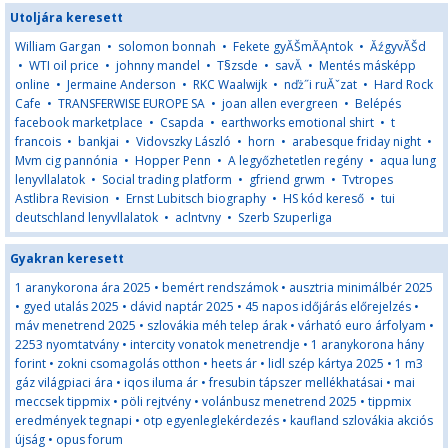
Utoljára keresett
William Gargan
•
solomon bonnah
•
Fekete gyĂŠmĂĄntok
•
ĂźgyvĂŠd
•
WTI oil price
•
johnny mandel
•
T§zsde
•
savĂ
•
Mentés másképp
online
•
Jermaine Anderson
•
RKC Waalwijk
•
nďż˝i ruĂˇzat
•
Hard Rock
Cafe
•
TRANSFERWISE EUROPE SA
•
joan allen evergreen
•
Belépés
facebook marketplace
•
Csapda
•
earthworks emotional shirt
•
t
francois
•
bankjai
•
Vidovszky László
•
horn
•
arabesque friday night
•
Mvm cig pannónia
•
Hopper Penn
•
A legyőzhetetlen regény
•
aqua lung
lenyvllalatok
•
Social trading platform
•
gfriend grwm
•
Tvtropes
Astlibra Revision
•
Ernst Lubitsch biography
•
HS kód kereső
•
tui
deutschland lenyvllalatok
•
aclntvny
•
Szerb Szuperliga
Gyakran keresett
1 aranykorona ára 2025
•
bemért rendszámok
•
ausztria minimálbér 2025
•
gyed utalás 2025
•
dávid naptár 2025
•
45 napos időjárás előrejelzés
•
máv menetrend 2025
•
szlovákia méh telep árak
•
várható euro árfolyam
•
2253 nyomtatvány
•
intercity vonatok menetrendje
•
1 aranykorona hány
forint
•
zokni csomagolás otthon
•
heets ár
•
lidl szép kártya 2025
•
1 m3
gáz világpiaci ára
•
iqos iluma ár
•
fresubin tápszer mellékhatásai
•
mai
meccsek tippmix
•
pöli rejtvény
•
volánbusz menetrend 2025
•
tippmix
eredmények tegnapi
•
otp egyenleglekérdezés
•
kaufland szlovákia akciós
újság
•
opus forum