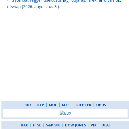
•
Szombat reggeli túlélőcsomag: időjárás, hírek, árfolyamok,
névnap (2026. augusztus 8.)
BUX
|
OTP
|
MOL
|
MTEL
|
RICHTER
|
OPUS
DAX
|
FTSE
|
S&P 500
|
DOW JONES
|
VIX
|
OLAJ