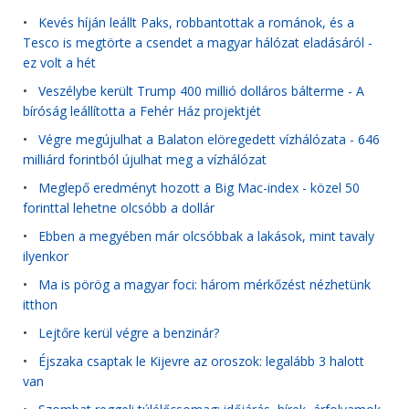
•
Kevés híján leállt Paks, robbantottak a románok, és a
Tesco is megtörte a csendet a magyar hálózat eladásáról -
ez volt a hét
•
Veszélybe került Trump 400 millió dolláros bálterme - A
bíróság leállította a Fehér Ház projektjét
•
Végre megújulhat a Balaton elöregedett vízhálózata - 646
milliárd forintból újulhat meg a vízhálózat
•
Meglepő eredményt hozott a Big Mac-index - közel 50
forinttal lehetne olcsóbb a dollár
•
Ebben a megyében már olcsóbbak a lakások, mint tavaly
ilyenkor
•
Ma is pörög a magyar foci: három mérkőzést nézhetünk
itthon
•
Lejtőre kerül végre a benzinár?
•
Éjszaka csaptak le Kijevre az oroszok: legalább 3 halott
van