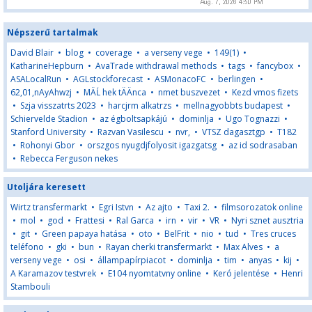
Népszerű tartalmak
David Blair
•
blog
•
coverage
•
a verseny vege
•
149(1)
•
KatharineHepburn
•
AvaTrade withdrawal methods
•
tags
•
fancybox
•
ASALocalRun
•
AGLstockforecast
•
ASMonacoFC
•
berlingen
•
62,01,nAyAhwzj
•
MÄĹ hek tÄÄnca
•
nmet buszvezet
•
Kezd vmos fizets
•
Szja visszatrts 2023
•
harcjrm alkatrzs
•
mellnagyobbts budapest
•
Schiervelde Stadion
•
az égboltsapkájú
•
dominlja
•
Ugo Tognazzi
•
Stanford University
•
Razvan Vasilescu
•
nvr,
•
VTSZ dagasztgp
•
T182
•
Rohonyi Gbor
•
orszgos nyugdjfolyosit igazgatsg
•
az id sodrasaban
•
Rebecca Ferguson nekes
Utoljára keresett
Wirtz transfermarkt
•
Egri Istvn
•
Az ajto
•
Taxi 2.
•
filmsorozatok online
•
mol
•
god
•
Frattesi
•
Ral Garca
•
irn
•
vir
•
VR
•
Nyri sznet ausztria
•
git
•
Green papaya hatása
•
oto
•
BelFrit
•
nio
•
tud
•
Tres cruces
teléfono
•
gki
•
bun
•
Rayan cherki transfermarkt
•
Max Alves
•
a
verseny vege
•
osi
•
állampapírpiacot
•
dominlja
•
tim
•
anyas
•
kij
•
A Karamazov testvrek
•
E104 nyomtatvny online
•
Keró jelentése
•
Henri
Stambouli