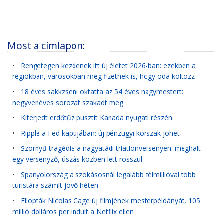
Most a címlapon:
•
Rengetegen kezdenek itt új életet 2026-ban: ezekben a
régiókban, városokban még fizetnek is, hogy oda költözz
•
18 éves sakkzseni oktatta az 54 éves nagymestert:
negyvenéves sorozat szakadt meg
•
Kiterjedt erdőtűz pusztít Kanada nyugati részén
•
Ripple a Fed kapujában: új pénzügyi korszak jöhet
•
Szörnyű tragédia a nagyatádi triatlonversenyen: meghalt
egy versenyző, úszás közben lett rosszul
•
Spanyolország a szokásosnál legalább félmillióval több
turistára számít jövő héten
•
Ellopták Nicolas Cage új filmjének mesterpéldányát, 105
millió dolláros per indult a Netflix ellen