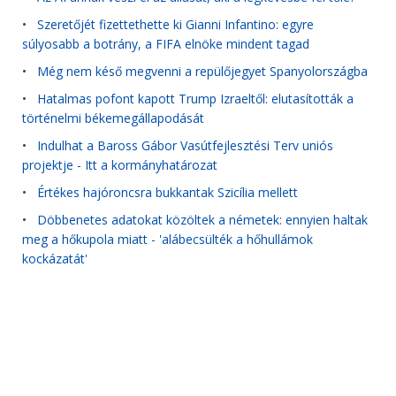
•
Szeretőjét fizettethette ki Gianni Infantino: egyre
súlyosabb a botrány, a FIFA elnöke mindent tagad
•
Még nem késő megvenni a repülőjegyet Spanyolországba
•
Hatalmas pofont kapott Trump Izraeltől: elutasították a
történelmi békemegállapodását
•
Indulhat a Baross Gábor Vasútfejlesztési Terv uniós
projektje - Itt a kormányhatározat
•
Értékes hajóroncsra bukkantak Szicília mellett
•
Döbbenetes adatokat közöltek a németek: ennyien haltak
meg a hőkupola miatt - 'alábecsülték a hőhullámok
kockázatát'