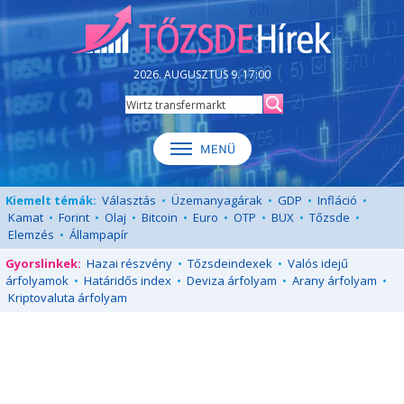
2026. AUGUSZTUS 9. 17:00
Kiemelt témák:
Választás
•
Üzemanyagárak
•
GDP
•
Infláció
•
Kamat
•
Forint
•
Olaj
•
Bitcoin
•
Euro
•
OTP
•
BUX
•
Tőzsde
•
Elemzés
•
Állampapír
Gyorslinkek:
Hazai részvény
•
Tőzsdeindexek
•
Valós idejű
árfolyamok
•
Határidős index
•
Deviza árfolyam
•
Arany árfolyam
•
Kriptovaluta árfolyam