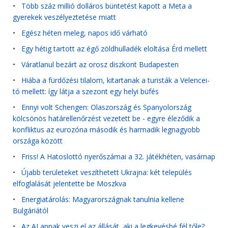
•
Több száz millió dolláros büntetést kapott a Meta a
gyerekek veszélyeztetése miatt
•
Egész héten meleg, napos idő várható
•
Egy hétig tartott az égő zöldhulladék eloltása Érd mellett
•
Váratlanul bezárt az orosz diszkont Budapesten
•
Hiába a fürdőzési tilalom, kitartanak a turisták a Velencei-
tó mellett: így látja a szezont egy helyi büfés
•
Ennyi volt Schengen: Olaszország és Spanyolország
kölcsönös határellenőrzést vezetett be - egyre éleződik a
konfliktus az eurozóna második és harmadik legnagyobb
országa között
•
Friss! A Hatoslottó nyerőszámai a 32. játékhéten, vasárnap
•
Újabb területeket veszíthetett Ukrajna: két település
elfoglalását jelentette be Moszkva
•
Energiatárolás: Magyarországnak tanulnia kellene
Bulgáriától
•
Az AI annak veszi el az állását, aki a legkevésbé fél tőle?