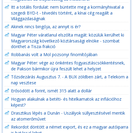
Itt a totális fordulat: nem büntette meg a kormányhivatal a
szegedi BYD-t - tévedés történt, a kínai cég reagált a
Világgazdaságnak
Akinek nincs bingója, az annyit is ér?
Magyar Péter váratlanul elszólta magát: közülük kerülhet ki
Magyarország következő köztársasági elnöke - szombat
dönthet a Tisza-frakció
Robbanás volt a Mol pozsonyi finomítójában
Magyar Péter: vége az önkéntes fogyasztáscsökkentésnek,
de Pakson bármikor újra feszült lehet a helyzet
Tőzsdezárás Augusztus 7. - A BUX zöldben zárt, a Telekom a
nap vesztese
Erősödött a forint, ismét 315 alatt a dollár
Hogyan alakulnak a betéti- és hitelkamatok az inflációhoz
képest?
Drasztikus lépés a Dunán - Uszályok süllyesztésével mentik
az atomerőművet
Rekordot döntött a német export, és ez a magyar autóiparra
is hatással lehet