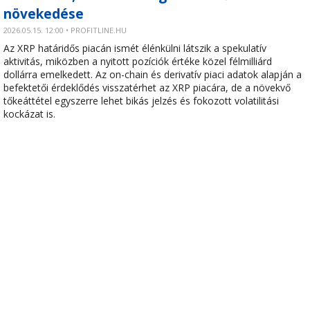
növekedése
2026.05.15. 12:00 • PROFITLINE.HU
Az XRP határidős piacán ismét élénkülni látszik a spekulatív
aktivitás, miközben a nyitott pozíciók értéke közel félmilliárd
dollárra emelkedett. Az on-chain és derivatív piaci adatok alapján a
befektetői érdeklődés visszatérhet az XRP piacára, de a növekvő
tőkeáttétel egyszerre lehet bikás jelzés és fokozott volatilitási
kockázat is.