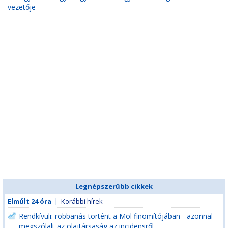
vezetője
Legnépszerűbb cikkek
Elmúlt 24 óra
|
Korábbi hírek
Rendkívüli: robbanás történt a Mol finomítójában - azonnal
megszólalt az olajtársaság az incidensről