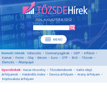
2026. AUGUSZTUS 8. 12:12
Kiemelt témák:
Választás
•
Üzemanyagárak
•
GDP
•
Infláció
•
Kamat
•
Forint
•
Olaj
•
Bitcoin
•
Euro
•
OTP
•
BUX
•
Tőzsde
•
Elemzés
•
Állampapír
Gyorslinkek:
Hazai részvény
•
Tőzsdeindexek
•
Valós idejű
árfolyamok
•
Határidős index
•
Deviza árfolyam
•
Arany árfolyam
•
Kriptovaluta árfolyam