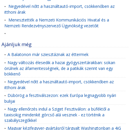
Negyedével nőtt a használtautó-import, csökkenőben az
•
itthoni árak
Menesztették a Nemzeti Kommunikációs Hivatal és a
•
Nemzeti Rendezvényszervező Ügynökség vezetőit
•
Ajánljuk még
A Balatonon már sziesztáznak az éttermek
•
Nagy változás élesedik a hazai gyógyszertárakban: sokan
•
örülnek az áfamentességnek, de a patikák szerint van egy
bökkenő
Negyedével nőtt a használtautó-import, csökkenőben az
•
itthoni árak
Dübörög a fesztiválszezon: ezek Európa legnagyobb nyári
•
bulijai
Nagy ellenőrzés indul a Sziget Fesztiválon: a büféktől a
•
taxisokig mindenkit górcső alá vesznek - ez történik a
szabályszegőkkel
Magyar kézifegyver-gyártásról tárgyalt Washingtonban a 4iG
•