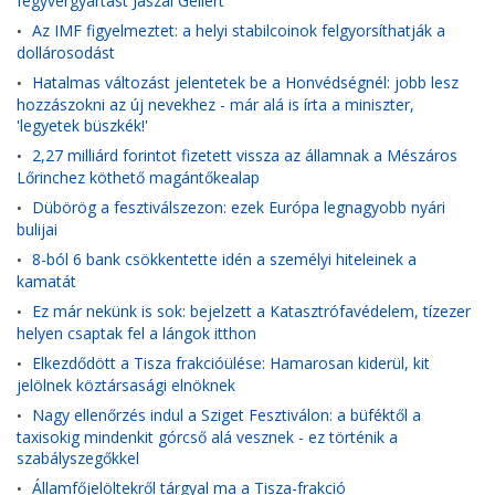
fegyvergyártást Jászai Gellért
Az IMF figyelmeztet: a helyi stabilcoinok felgyorsíthatják a
•
dollárosodást
Hatalmas változást jelentetek be a Honvédségnél: jobb lesz
•
hozzászokni az új nevekhez - már alá is írta a miniszter,
'legyetek büszkék!'
2,27 milliárd forintot fizetett vissza az államnak a Mészáros
•
Lőrinchez köthető magántőkealap
Dübörög a fesztiválszezon: ezek Európa legnagyobb nyári
•
bulijai
8-ból 6 bank csökkentette idén a személyi hiteleinek a
•
kamatát
Ez már nekünk is sok: bejelzett a Katasztrófavédelem, tízezer
•
helyen csaptak fel a lángok itthon
Elkezdődött a Tisza frakcióülése: Hamarosan kiderül, kit
•
jelölnek köztársasági elnöknek
Nagy ellenőrzés indul a Sziget Fesztiválon: a büféktől a
•
taxisokig mindenkit górcső alá vesznek - ez történik a
szabályszegőkkel
Államfőjelöltekről tárgyal ma a Tisza-frakció
•