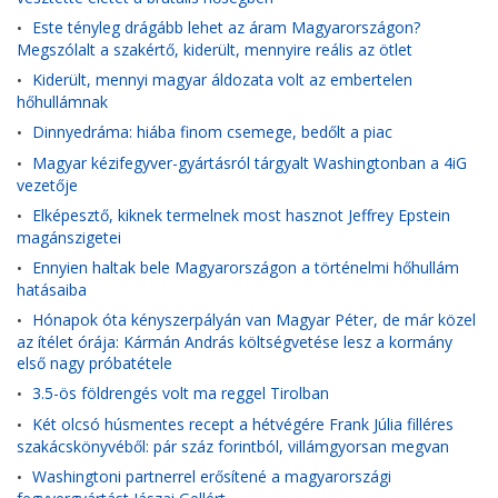
Este tényleg drágább lehet az áram Magyarországon?
•
Megszólalt a szakértő, kiderült, mennyire reális az ötlet
Kiderült, mennyi magyar áldozata volt az embertelen
•
hőhullámnak
Dinnyedráma: hiába finom csemege, bedőlt a piac
•
Magyar kézifegyver-gyártásról tárgyalt Washingtonban a 4iG
•
vezetője
Elképesztő, kiknek termelnek most hasznot Jeffrey Epstein
•
magánszigetei
Ennyien haltak bele Magyarországon a történelmi hőhullám
•
hatásaiba
Hónapok óta kényszerpályán van Magyar Péter, de már közel
•
az ítélet órája: Kármán András költségvetése lesz a kormány
első nagy próbatétele
3.5-ös földrengés volt ma reggel Tirolban
•
Két olcsó húsmentes recept a hétvégére Frank Júlia filléres
•
szakácskönyvéből: pár száz forintból, villámgyorsan megvan
Washingtoni partnerrel erősítené a magyarországi
•