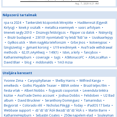
Népszerű tartalmak
rpa ra 2024
•
Tankerületi központok létrejötte
•
Hadikereszt (Egyeslt
Kirlysg)
•
kinek jr osztalk
•
metallica esemnyek
•
vasrc arfolyam
•
tmeneti segly 2010
•
Disznvgs feldolgozs
•
Flipper csi dalok
•
Nstnyrdg
•
Bisztr budapest
•
23t101 nyomtatvďż˝ny letďż˝ltďż˝se
•
Uusikaarlepyy
•
Gyilkos utck
•
Mvm nagykta telefonszm
•
Grbe Jnos
•
kotvenypiac
•
lzingszvetsg
•
gymant korong
•
U19 eredmnyek
•
AvaTrade withdrawal
methods
•
62,01,nAyAhwzj
•
149(1)
•
Istvn, a kirly
•
fancybox
•
KatharineHepburn
•
coverage
•
tags
•
ASMonacoFC
•
ASALocalRun
•
David Blair
•
blog
•
mddonalds
•
1m3 mzsa
Utoljára keresett
Yvonne Zima
•
Caryophyllanae
•
Shelby Harris
•
Wilfried Kanga
•
emelkeds
•
Gothic Playable Teaser
•
BBVA online
•
Brazil teljes film
•
fiesta vrlak
•
Albert Nobbs
•
fogyaszti csoportok
•
Levendula tinktra
ksztse
•
AvaTrade Demo account
•
Joshua Dobbs
•
Felidoben
•
U2 Bad
album
•
David Bruckner
•
Seranthony Dominguez
•
Tamarindus
•
Begyorsit
•
Colorado nhl
•
Nicholas Pileggi
•
foday
•
iPadOS 17 beta
•
Webbase support
•
ďż˝ďż˝ďż˝ÄšÄ tkezďż˝ďż˝ďż˝ÄšÄ s
•
Martin Barre
•
KatharineHepburn
•
Sebastin Coates
•
250w napelem elad
•
Souleyman