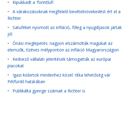
•
Kipukkadt a 'forintlufi'
•
A várakozásoknak megfelelő bevételnövekedést ért el a
Richter
•
Satuféket nyomott az infláció, főleg a nyugdíjasok jártak
jól
•
Óriási meglepetés: nagyon elszámolták magukat az
elemzők, tízéves mélyponton az infláció Magyarországon
•
Kedvező vállalati jelentések támogatták az európai
piacokat
•
Igazi kisbirtok mindenhez közel: ritka lehetőség vár
Pétfürdő határában
•
Publikálta gyenge számait a Richter is