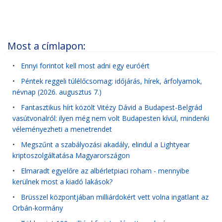
Most a címlapon:
•
Ennyi forintot kell most adni egy euróért
•
Péntek reggeli túlélőcsomag: időjárás, hírek, árfolyamok,
névnap (2026. augusztus 7.)
•
Fantasztikus hírt közölt Vitézy Dávid a Budapest-Belgrád
vasútvonalról: ilyen még nem volt Budapesten kívül, mindenki
véleményezheti a menetrendet
•
Megszűnt a szabályozási akadály, elindul a Lightyear
kriptoszolgáltatása Magyarországon
•
Elmaradt egyelőre az albérletpiaci roham - mennyibe
kerülnek most a kiadó lakások?
•
Brüsszel központjában milliárdokért vett volna ingatlant az
Orbán-kormány