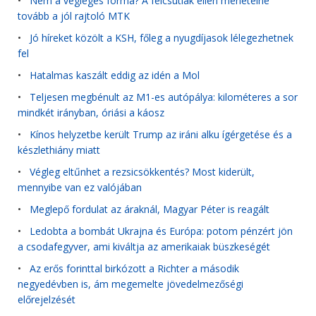
•
Nem a végleges forma? A felcsútiak ellen menetelne
tovább a jól rajtoló MTK
•
Jó híreket közölt a KSH, főleg a nyugdíjasok lélegezhetnek
fel
•
Hatalmas kaszált eddig az idén a Mol
•
Teljesen megbénult az M1-es autópálya: kilométeres a sor
mindkét irányban, óriási a káosz
•
Kínos helyzetbe került Trump az iráni alku ígérgetése és a
készlethiány miatt
•
Végleg eltűnhet a rezsicsökkentés? Most kiderült,
mennyibe van ez valójában
•
Meglepő fordulat az áraknál, Magyar Péter is reagált
•
Ledobta a bombát Ukrajna és Európa: potom pénzért jön
a csodafegyver, ami kiváltja az amerikaiak büszkeségét
•
Az erős forinttal birkózott a Richter a második
negyedévben is, ám megemelte jövedelmezőségi
előrejelzését