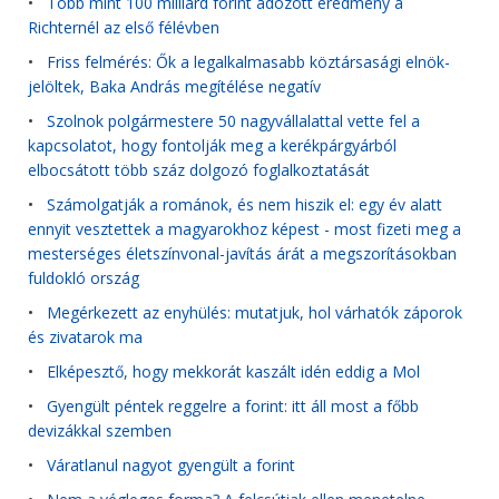
•
Több mint 100 milliárd forint adózott eredmény a
Richternél az első félévben
•
Friss felmérés: Ők a legalkalmasabb köztársasági elnök-
jelöltek, Baka András megítélése negatív
•
Szolnok polgármestere 50 nagyvállalattal vette fel a
kapcsolatot, hogy fontolják meg a kerékpárgyárból
elbocsátott több száz dolgozó foglalkoztatását
•
Számolgatják a románok, és nem hiszik el: egy év alatt
ennyit vesztettek a magyarokhoz képest - most fizeti meg a
mesterséges életszínvonal-javítás árát a megszorításokban
fuldokló ország
•
Megérkezett az enyhülés: mutatjuk, hol várhatók záporok
és zivatarok ma
•
Elképesztő, hogy mekkorát kaszált idén eddig a Mol
•
Gyengült péntek reggelre a forint: itt áll most a főbb
devizákkal szemben
•
Váratlanul nagyot gyengült a forint