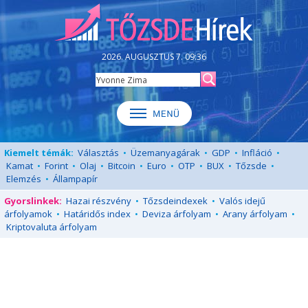
2026. AUGUSZTUS 7. 09:36
Kiemelt témák:
Választás
•
Üzemanyagárak
•
GDP
•
Infláció
•
Kamat
•
Forint
•
Olaj
•
Bitcoin
•
Euro
•
OTP
•
BUX
•
Tőzsde
•
Elemzés
•
Állampapír
Gyorslinkek:
Hazai részvény
•
Tőzsdeindexek
•
Valós idejű
árfolyamok
•
Határidős index
•
Deviza árfolyam
•
Arany árfolyam
•
Kriptovaluta árfolyam