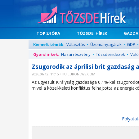
TOP 24 ÓRA
TŐZSDEI HÍREK
GAZDAS
Kiemelt témák:
Választás
•
Üzemanyagárak
•
GDP
•
Gyorslinkek:
Hazai részvény
•
Tőzsdeindexek
•
Való
Zsugorodik az áprilisi brit gazdaság
2026.06.12. 11:15 • HU.EURONEWS.COM
Az Egyesült Királyság gazdasága 0,1%-kal zsugorodott
mivel a közel-keleti konfliktus felhajtotta az energia
Folyatat