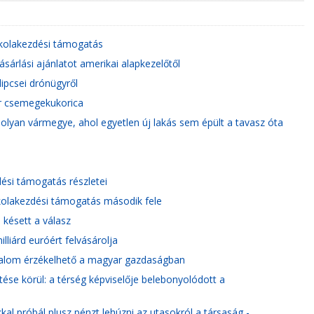
skolakezdési támogatás
ásárlási ajánlatot amerikai alapkezelőtől
ipcsei drónügyről
ar csemegekukorica
lyan vármegye, ahol egyetlen új lakás sem épült a tavasz óta
dési támogatás részletei
kolakezdési támogatás második fele
 késett a válasz
lliárd euróért felvásárolja
izalom érzékelhető a magyar gazdaságban
ése körül: a térség képviselője belebonyolódott a
kkal próbál plusz pénzt lehúzni az utasokról a társaság -