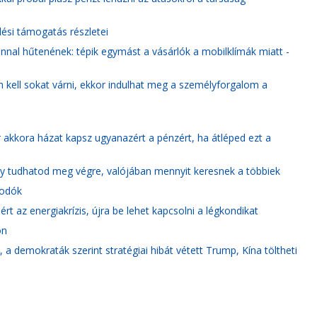
dési támogatás részletei
nal hűtenének: tépik egymást a vásárlók a mobilklímák miatt -
m kell sokat várni, ekkor indulhat meg a személyforgalom a
r akkora házat kapsz ugyanazért a pénzért, ha átléped ezt a
y tudhatod meg végre, valójában mennyit keresnek a többiek
kodók
ért az energiakrízis, újra be lehet kapcsolni a légkondikat
ön
 a demokraták szerint stratégiai hibát vétett Trump, Kína töltheti