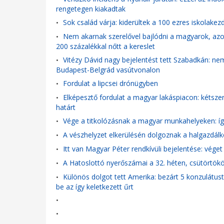
rengetegen kiakadtak
Sok család várja: kiderültek a 100 ezres iskolakez
•
Nem akarnak szerelővel bajlódni a magyarok, azon
•
200 százalékkal nőtt a kereslet
Vitézy Dávid nagy bejelentést tett Szabadkán: ne
•
Budapest-Belgrád vasútvonalon
Fordulat a lipcsei drónügyben
•
Elképesztő fordulat a magyar lakáspiacon: kétsze
•
határt
Vége a titkolózásnak a magyar munkahelyeken: íg
•
A vészhelyzet elkerülésén dolgoznak a halgazdál
•
Itt van Magyar Péter rendkívüli bejelentése: véget 
•
A Hatoslottó nyerőszámai a 32. héten, csütörtök
•
Különös dolgot tett Amerika: bezárt 5 konzulátust,
•
be az így keletkezett űrt
•
•