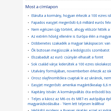
Most a címlapon
Elárulta a kormány, hogyan érkezik a 100 ezres i
•
Fapados easyJet megerősíti 6,6 milliárd eurós felv
•
Nem egészen úgy történt, ahogy először hitték a l
•
Az extrém hőség ellenére is Európa élén a magy
•
Döbbenetes szakadék a magyar lakáspiacon: van o
•
Ők biztosan megússzák a ledolgozós szombatot
•
Elszabadult az euró: csúnyán elhasalt a forint
•
Sok család várja: kiderültek a 100 ezres iskolakez
•
Utalvány formájában, novemberben érkezik az is
•
Orosz olajfinomítókra csaptak le az ukránok, nem
•
EasyJet megerősíti: amerikai magántőkealap 6,6 mi
•
Kapitány István: A kormányváltás óta erősödő b
•
Teljes a káosz az M6-os és M87-es autópálya épít
•
magyarázkodásába - 'Nem lett teljesen leállítva'
Vérlázító incidens a Ryanair járatán: ezzel az indo
•