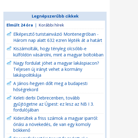
Legnépszerűbb cikkek
Elmúlt 24 óra
|
Korábbi hírek
Elképesztő turistainvázió Montenegróban -
Három nap alatt 632 ezren lépték át a határt
Kiszámolták, hogy tényleg olcsóbb-e
külföldön vásárolni, mint a magyar boltokban
Nagy fordulat jöhet a magyar lakáspiacon?
Teljesen új irányt vehet a kormány
lakáspolitikája
A János-hegyen dőlt meg a budapesti
hőségrekord
Keleti derbi Debrecenben, tovább
gyűjtögetne az Újpest: ez lesz az NB I 3.
fordulójában
Kiderültek a friss számok a magyar iparról:
óriási a növekedés, de van egy komoly
bökkenő