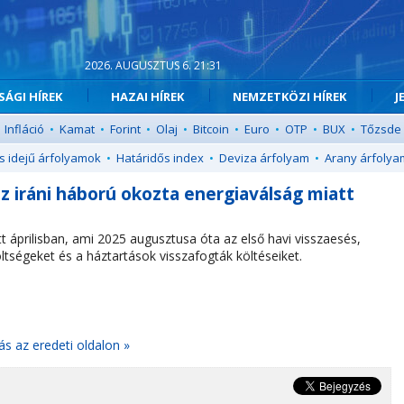
2026. AUGUSZTUS 6. 21:31
ÁGI HÍREK
HAZAI HÍREK
NEMZETKÖZI HÍREK
J
Infláció
•
Kamat
•
Forint
•
Olaj
•
Bitcoin
•
Euro
•
OTP
•
BUX
•
Tőzsde
s idejű árfolyamok
•
Határidős index
•
Deviza árfolyam
•
Arany árfolya
 az iráni háború okozta energiaválság miatt
 áprilisban, ami 2025 augusztusa óta az első havi visszaesés,
költségeket és a háztartások visszafogták költéseiket.
ás az eredeti oldalon »