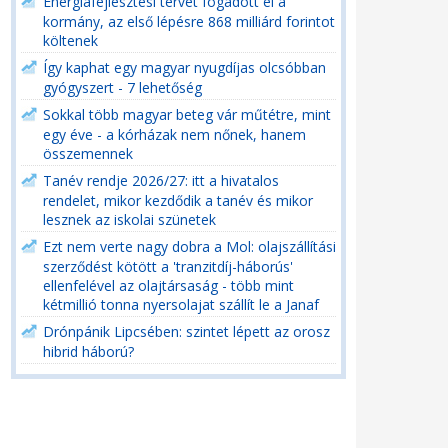
Energiafejlesztési tervet fogadott el a
kormány, az első lépésre 868 milliárd forintot
költenek
Így kaphat egy magyar nyugdíjas olcsóbban
gyógyszert - 7 lehetőség
Sokkal több magyar beteg vár műtétre, mint
egy éve - a kórházak nem nőnek, hanem
összemennek
Tanév rendje 2026/27: itt a hivatalos
rendelet, mikor kezdődik a tanév és mikor
lesznek az iskolai szünetek
Ezt nem verte nagy dobra a Mol: olajszállítási
szerződést kötött a 'tranzitdíj-háborús'
ellenfelével az olajtársaság - több mint
kétmillió tonna nyersolajat szállít le a Janaf
Drónpánik Lipcsében: szintet lépett az orosz
hibrid háború?