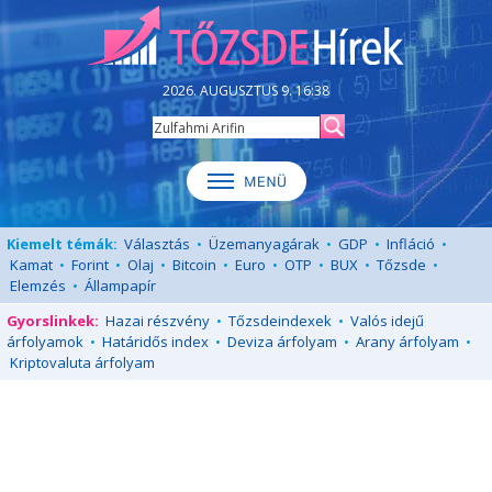
2026. AUGUSZTUS 9. 16:38
Kiemelt témák:
Választás
•
Üzemanyagárak
•
GDP
•
Infláció
•
Kamat
•
Forint
•
Olaj
•
Bitcoin
•
Euro
•
OTP
•
BUX
•
Tőzsde
•
Elemzés
•
Állampapír
Gyorslinkek:
Hazai részvény
•
Tőzsdeindexek
•
Valós idejű
árfolyamok
•
Határidős index
•
Deviza árfolyam
•
Arany árfolyam
•
Kriptovaluta árfolyam