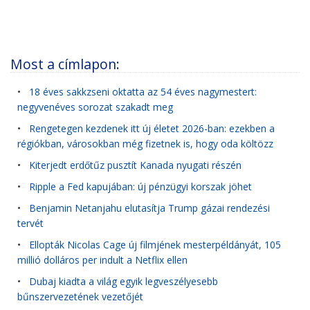
Most a címlapon:
•
18 éves sakkzseni oktatta az 54 éves nagymestert:
negyvenéves sorozat szakadt meg
•
Rengetegen kezdenek itt új életet 2026-ban: ezekben a
régiókban, városokban még fizetnek is, hogy oda költözz
•
Kiterjedt erdőtűz pusztít Kanada nyugati részén
•
Ripple a Fed kapujában: új pénzügyi korszak jöhet
•
Benjamin Netanjahu elutasítja Trump gázai rendezési
tervét
•
Ellopták Nicolas Cage új filmjének mesterpéldányát, 105
millió dolláros per indult a Netflix ellen
•
Dubaj kiadta a világ egyik legveszélyesebb
bűnszervezetének vezetőjét