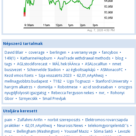
Népszerű tartalmak
David Blair
•
coverage
•
berlingen
•
a verseny vege
•
fancybox
•
149(1)
•
KatharineHepburn
•
AvaTrade withdrawal methods
•
blog
•
tags
•
AGLstockforecast
•
MÄĹ hek tÄÄnca
•
ASALocalRun
•
nmet
buszvezet
•
Schiervelde Stadion
•
az égboltsapkájú
•
ASMonacoFC
•
Kezd vmos fizets
•
Szja visszatrts 2023
•
62,01,nAyAhwzj
•
mellnagyobbts budapest
•
T182
•
Ugo Tognazzi
•
Stanford University
•
harcjrm alkatrzs
•
dominlja
•
Robotmese
•
az id sodrasaban
•
orszgos
nyugdjfolyosit igazgatsg
•
Rebecca Ferguson nekes
•
nvr,
•
Rohonyi
Gbor
•
Szrnyecskk
•
Smail Prevljak
Utoljára keresett
pain
•
Zulfahmi Arifin
•
norbit szereposzts
•
Elektromos rovarcsapda
praktiker
•
62,01,nAyAhwzj
•
Neurosis News
•
telekomgyorsjelentďż˝s
•
msz
•
Bellingham (Washington)
•
Youssef Maziz
•
Sóma Saitó
•
Levszki