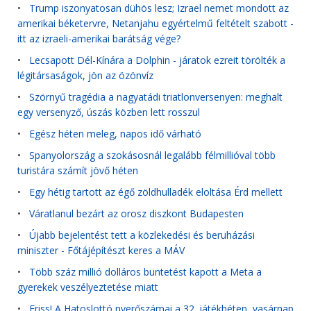
•
Trump iszonyatosan dühös lesz; Izrael nemet mondott az
amerikai béketervre, Netanjahu egyértelmű feltételt szabott -
itt az izraeli-amerikai barátság vége?
•
Lecsapott Dél-Kínára a Dolphin - járatok ezreit törölték a
légitársaságok, jön az özönvíz
•
Szörnyű tragédia a nagyatádi triatlonversenyen: meghalt
egy versenyző, úszás közben lett rosszul
•
Egész héten meleg, napos idő várható
•
Spanyolország a szokásosnál legalább félmillióval több
turistára számít jövő héten
•
Egy hétig tartott az égő zöldhulladék eloltása Érd mellett
•
Váratlanul bezárt az orosz diszkont Budapesten
•
Újabb bejelentést tett a közlekedési és beruházási
miniszter - Főtájépítészt keres a MÁV
•
Több száz millió dolláros büntetést kapott a Meta a
gyerekek veszélyeztetése miatt
•
Friss! A Hatoslottó nyerőszámai a 32. játékhéten, vasárnap