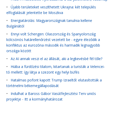
•
Újabb területeket veszíthetett Ukrajna: két település
elfoglalását jelentette be Moszkva
•
Energiatárolás: Magyarországnak tanulnia kellene
Bulgáriától
•
Ennyi volt Schengen: Olaszország és Spanyolország
kölcsönös határellenőrzést vezetett be - egyre éleződik a
konfliktus az eurozóna második és harmadik legnagyobb
országa között
•
Az AI annak veszi el az állását, aki a legkevésbé fél tőle?
•
Hiába a fürdőzési tilalom, kitartanak a turisták a Velencei-
tó mellett: így látja a szezont egy helyi büfés
•
Hatalmas pofont kapott Trump Izraeltől: elutasították a
történelmi békemegállapodását
•
Indulhat a Baross Gábor Vasútfejlesztési Terv uniós
projektje - Itt a kormányhatározat