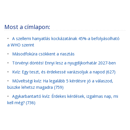
Most a címlapon:
•
A szellemi hanyatlás kockázatának 45%-a befolyásolható
a WHO szerint
•
Másodfokúra csökkent a riasztás
•
Törvényi döntés! Ennyi lesz a nyugdíjkorhatár 2027-ben
•
Kvíz: Egy teszt, és érdekessé varázsoljuk a napod (627)
•
Műveltségi kvíz: Ha legalább 5 kérdésre jó a válaszod,
büszke lehetsz magadra (759)
•
Agykarbantartó kvíz: Érdekes kérdések, izgalmas nap, mi
kell még? (736)