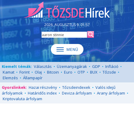
2026. AUGUSZTUS 9. 01:57
Kiemelt témák:
Választás
•
Üzemanyagárak
•
GDP
•
Infláció
•
Kamat
•
Forint
•
Olaj
•
Bitcoin
•
Euro
•
OTP
•
BUX
•
Tőzsde
•
Elemzés
•
Állampapír
Gyorslinkek:
Hazai részvény
•
Tőzsdeindexek
•
Valós idejű
árfolyamok
•
Határidős index
•
Deviza árfolyam
•
Arany árfolyam
•
Kriptovaluta árfolyam