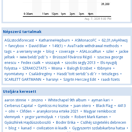
Népszerű tartalmak
AGLstockforecast
•
KatharineHepburn
•
ASMonacoFC
•
62,01,nAyAhwzj
•
fancybox
•
David Blair
•
149(1)
•
AvaTrade withdrawal methods
•
tags
•
a verseny vege
•
blog
•
coverage
•
ASALocalRun
•
szler
•
jackie
jellsek
•
iwiw belďż˝pďż˝s
•
Brüsszel Fővárosi Régió
•
szucsva george
enescu
•
Fedex csalk
•
visszajvk
•
szocilis segly 2013
•
Els nyugdj
folystsa
•
SZRAKOZTATS
•
Misina
•
Balogh Erzsbet
•
tbbnyire
•
nyomtatvny
•
Családregény
•
Hasďż˝tott sertďż˝s ďż˝r
•
tetszleges
•
SCARLETT GARTMANN
•
harsnyi
•
Szijjrtn Herczeg Edit
•
raadi fizets
Utoljára keresett
aaron stinnie
•
zinzino
•
Whitechapel 9th album
•
ayman kari
•
Cerberus Capital
•
Gymlcss mz ksztse
•
juan otero
•
Black Flag
•
4413
•
olni
•
Clifden
•
aranykorona erteke 2021
•
Magyar remkibocst
vlemnyek
•
yegor yarmolyuk
•
r tzsde
•
Robert Mark Kamen
•
Gyászhírek Hajdúszoboszló
•
Bodnr Erika
•
Csőhéj szigetelés debrecen
•
blog
•
kanad
•
civilization iii kiadk
•
Gygyszertri szdabikarbna hatsa
•