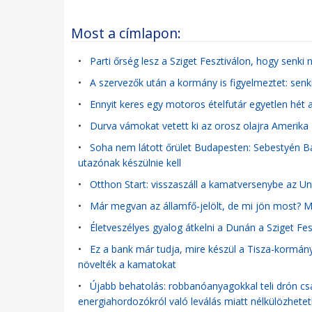
Most a címlapon:
•
Parti őrség lesz a Sziget Fesztiválon, hogy senki
•
A szervezők után a kormány is figyelmeztet: senki
•
Ennyit keres egy motoros ételfutár egyetlen hét 
•
Durva vámokat vetett ki az orosz olajra Amerika
•
Soha nem látott őrület Budapesten: Sebestyén Ba
utazónak készülnie kell
•
Otthon Start: visszaszáll a kamatversenybe az Un
•
Már megvan az államfő-jelölt, de mi jön most? Mu
•
Életveszélyes gyalog átkelni a Dunán a Sziget Fes
•
Ez a bank már tudja, mire készül a Tisza-kormán
növelték a kamatokat
•
Újabb behatolás: robbanóanyagokkal teli drón c
energiahordozókról való leválás miatt nélkülözhetet