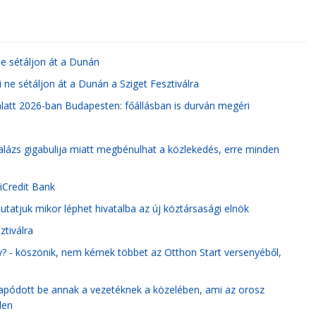
 ne sétáljon át a Dunán
 ne sétáljon át a Dunán a Sziget Fesztiválra
alatt 2026-ban Budapesten: főállásban is durván megéri
lázs gigabulija miatt megbénulhat a közlekedés, erre minden
iCredit Bank
tatjuk mikor léphet hivatalba az új köztársasági elnök
ztiválra
y? - köszönik, nem kérnek többet az Otthon Start versenyéből,
sapódott be annak a vezetéknek a közelében, ami az orosz
len