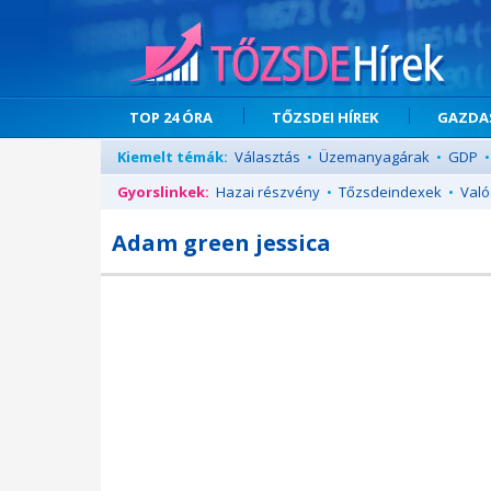
TOP 24 ÓRA
TŐZSDEI HÍREK
GAZDAS
Kiemelt témák:
Választás
•
Üzemanyagárak
•
GDP
•
Gyorslinkek:
Hazai részvény
•
Tőzsdeindexek
•
Való
Adam green jessica