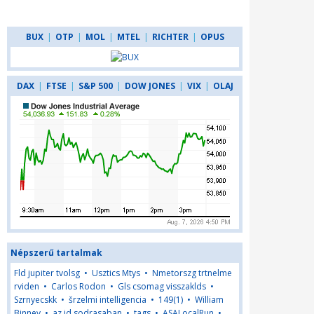
BUX
|
OTP
|
MOL
|
MTEL
|
RICHTER
|
OPUS
DAX
|
FTSE
|
S&P 500
|
DOW JONES
|
VIX
|
OLAJ
Népszerű tartalmak
Fld jupiter tvolsg
•
Usztics Mtys
•
Nmetorszg trtnelme
rviden
•
Carlos Rodon
•
Gls csomag visszaklds
•
Szrnyecskk
•
šrzelmi intelligencia
•
149(1)
•
William
Binney
•
az id sodrasaban
•
tags
•
ASALocalRun
•