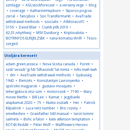
szmlagyr
•
AGLstockforecast
•
a verseny vege
•
blog
•
coverage
•
KatharineHepburn
•
Stporos pogcsa
zsrral
•
fancybox
•
Son Transfermarkt
•
AvaTrade
withdrawal methods
•
szocialis
•
ASMonacoFC
•
5150
•
David Blair
•
Csaldi ptlk 2010
•
62,01,nAyAhwzj
•
MSV Duisburg
•
Kriptovaluta
•
BOTRNYOS ELREJELZSEK
•
nana komatsu thrill!
•
Tesco
szeged
Utoljára keresett
adam green jessica
•
Nova Scotia canada
•
Forint
•
szďż˝vessďż˝gi fďż˝ldhasznďż˝lat minta
•
tvlts mwh kwh
•
dm
•
AvaTrade withdrawal methods
•
Gyávaság
1942
•
Elemzés
•
Konsztantyin Lavronyenko
•
spórolni magyarok
•
gustavo mosquito
•
tehergpkocsi vtsz szm
•
motorosok
•
7190
•
Mary
movie Netflix
•
Bill Lee
•
Kamat
•
Jegybanki
alapkamat 2020
•
75
•
Nutex osztalk
•
Her
•
Patrick
Kilpatrick
•
Luca netz number
•
Bric rszvny
•
emelkedsre
•
Grainfather S40 manual
•
tarot tommi
salmela
•
Bohc a falon
•
kate atkinson temptation
•
KOT4X Reddit
•
Péter Wolf
•
Wallflowers Heroes