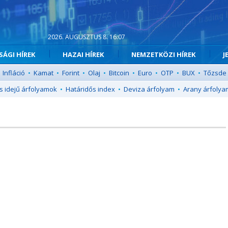
2026. AUGUSZTUS 8. 16:07
ÁGI HÍREK
HAZAI HÍREK
NEMZETKÖZI HÍREK
J
Infláció
•
Kamat
•
Forint
•
Olaj
•
Bitcoin
•
Euro
•
OTP
•
BUX
•
Tőzsde
s idejű árfolyamok
•
Határidős index
•
Deviza árfolyam
•
Arany árfolya