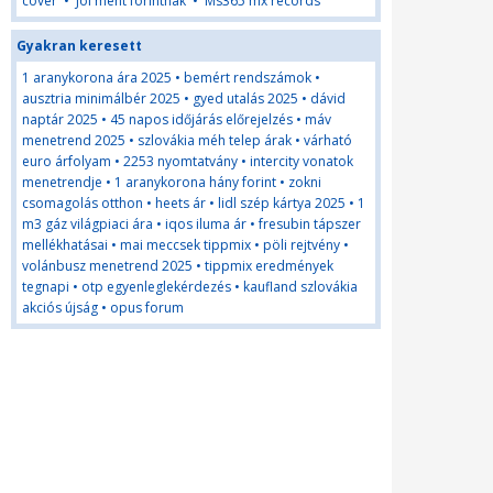
cover
•
Jol ment forintnak
•
Ms365 mx records
Gyakran keresett
1 aranykorona ára 2025
•
bemért rendszámok
•
ausztria minimálbér 2025
•
gyed utalás 2025
•
dávid
naptár 2025
•
45 napos időjárás előrejelzés
•
máv
menetrend 2025
•
szlovákia méh telep árak
•
várható
euro árfolyam
•
2253 nyomtatvány
•
intercity vonatok
menetrendje
•
1 aranykorona hány forint
•
zokni
csomagolás otthon
•
heets ár
•
lidl szép kártya 2025
•
1
m3 gáz világpiaci ára
•
iqos iluma ár
•
fresubin tápszer
mellékhatásai
•
mai meccsek tippmix
•
pöli rejtvény
•
volánbusz menetrend 2025
•
tippmix eredmények
tegnapi
•
otp egyenleglekérdezés
•
kaufland szlovákia
akciós újság
•
opus forum