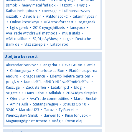
szmok
•
heavy metal fmfajok
•
l tszott
•
149(1)
•
KatharineHepburn
•
coverage
•
Lufthansa rszvny
osztalk
•
David Blair
•
ASMonacoFC
•
takarmnybza r
•
Online kresz knyv
•
AGLstockforecast
•
segtsgnek
•
Lgt slgerek
•
2010 nyugdjkifizets
•
fancybox
•
AvaTrade withdrawal methods
•
mjusi utals
•
ASALocalRun
•
62,01,nAyAhwzj
•
tags
•
Deutsche
Bank de
•
vtsz starepls
•
Latabr rpd
Utoljára keresett
alexandar borkovic
•
engedni
•
Dave Grusin
•
attila
•
Chikungunya
•
Charlotte Le Bon
•
Eladó husqvarna
enduro
•
dragos iancu
•
Édentől keletre tartalom
•
polgĂ Â
•
Kumulďż˝lt inflďż˝ciďż˝ szďż˝mďż˝tďż˝sa
•
Kaszugai
•
Zack Steffen
•
Latabr rpd
•
blog
•
szigetels
•
Hans Habe
•
tallulah
•
2024 idjrs elrejelzs
•
Qter elte
•
AvaTrade commodities
•
Martin Sinclair
•
Amine Adli
•
Stntang (regny)
•
Strauss Op 10
•
3240
•
Marokk U23
•
Taraz
•
Ty Burrell
•
Wieńczysław Gliński
•
darwen fc
•
Kínai tónusok
•
Magnnyugdjpnztr trtnete
•
virág
•
Exxon olaj