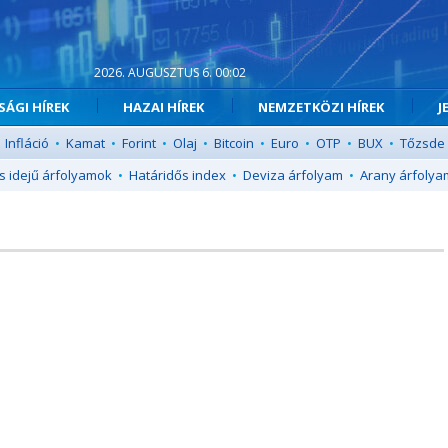
2026. AUGUSZTUS 6. 00:02
ÁGI HÍREK
HAZAI HÍREK
NEMZETKÖZI HÍREK
J
Infláció
•
Kamat
•
Forint
•
Olaj
•
Bitcoin
•
Euro
•
OTP
•
BUX
•
Tőzsde
s idejű árfolyamok
•
Határidős index
•
Deviza árfolyam
•
Arany árfolya