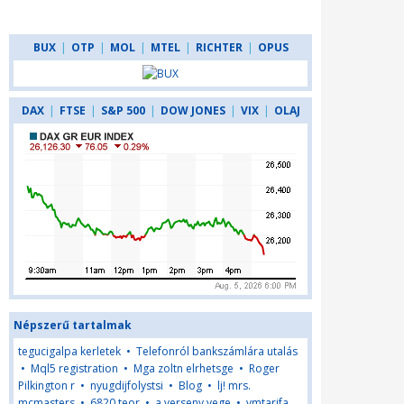
BUX
|
OTP
|
MOL
|
MTEL
|
RICHTER
|
OPUS
DAX
|
FTSE
|
S&P 500
|
DOW JONES
|
VIX
|
OLAJ
Népszerű tartalmak
tegucigalpa kerletek
•
Telefonról bankszámlára utalás
•
Mql5 registration
•
Mga zoltn elrhetsge
•
Roger
Pilkington r
•
nyugdijfolystsi
•
Blog
•
lj! mrs.
mcmasters
•
6820 teor
•
a verseny vege
•
vmtarifa