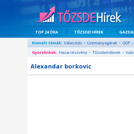
TOP 24 ÓRA
TŐZSDEI HÍREK
GAZDAS
Kiemelt témák:
Választás
•
Üzemanyagárak
•
GDP
•
Gyorslinkek:
Hazai részvény
•
Tőzsdeindexek
•
Való
Alexandar borkovic