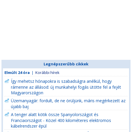
Legnépszerűbb cikkek
Elmúlt 24 óra
|
Korábbi hírek
Így mehetsz hónapokra is szabadságra anélkül, hogy
rámenne az állásod: új munkahelyi fogás ütötte fel a fejét
Magyarországon
Üzemanyagár: fordult, de ne örüljünk, máris megérkezett az
újabb baj
A tenger alatt kötik össze Spanyolországot és
Franciaországot - Közel 400 kilométeres elektromos
kábelrendszer épül