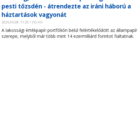
pesti tőzsdén - átrendezte az iráni háború a
háztartások vagyonát
2026.05.08. 11:20 • VG.HU
A lakossági értékpapír-portfólión belül felértékelődött az állampapír
szerepe, melyből már több mint 14 ezermilliárd forintot fialtatnak.