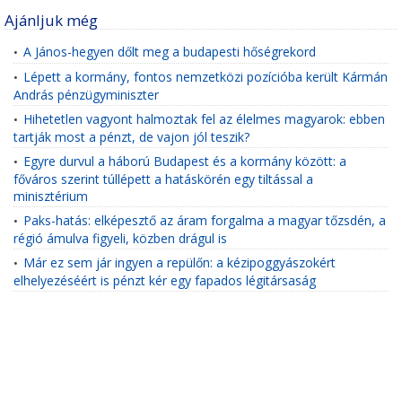
Ajánljuk még
A János-hegyen dőlt meg a budapesti hőségrekord
•
Lépett a kormány, fontos nemzetközi pozícióba került Kármán
•
András pénzügyminiszter
Hihetetlen vagyont halmoztak fel az élelmes magyarok: ebben
•
tartják most a pénzt, de vajon jól teszik?
Egyre durvul a háború Budapest és a kormány között: a
•
főváros szerint túllépett a hatáskörén egy tiltással a
minisztérium
Paks-hatás: elképesztő az áram forgalma a magyar tőzsdén, a
•
régió ámulva figyeli, közben drágul is
Már ez sem jár ingyen a repülőn: a kézipoggyászokért
•
elhelyezéséért is pénzt kér egy fapados légitársaság