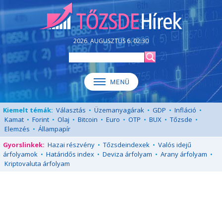
2026. AUGUSZTUS 6. 02:30
Kiemelt témák:
Választás
•
Üzemanyagárak
•
GDP
•
Infláció
•
Kamat
•
Forint
•
Olaj
•
Bitcoin
•
Euro
•
OTP
•
BUX
•
Tőzsde
•
Elemzés
•
Állampapír
Gyorslinkek:
Hazai részvény
•
Tőzsdeindexek
•
Valós idejű
árfolyamok
•
Határidős index
•
Deviza árfolyam
•
Arany árfolyam
•
Kriptovaluta árfolyam